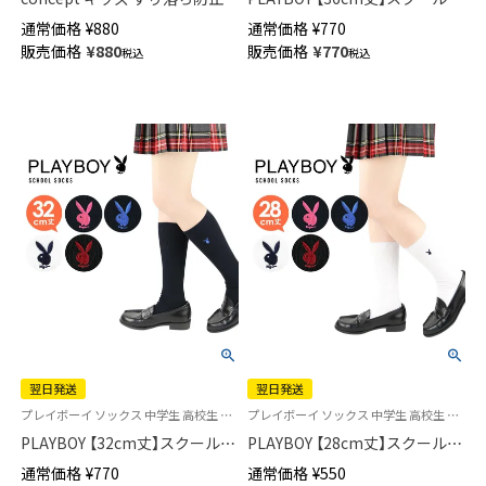
スクールソックス 三つ折 【365
ックス ワンポイント 片面刺繍
通常価格
¥
880
通常価格
¥
770
日最短翌日発送】04402034
入り リブ レディース 【365日最
販売価格
¥
880
販売価格
¥
770
税込
税込
短翌日発送】03737754
翌日発送
翌日発送
プレイボーイ ソックス 中学生 高校生 学校 制服 靴下 旧03737353
プレイボーイ ソックス 中学生 高校生 学校 制服 靴下 旧03737352
PLAYBOY 【32cm丈】スクールソ
PLAYBOY 【28cm丈】スクールソ
ックス ワンポイント 片面刺繍
ックス ワンポイント 片面刺繍
通常価格
¥
770
通常価格
¥
550
入り リブ レディース 【365日最
入り リブ レディース 【365日最