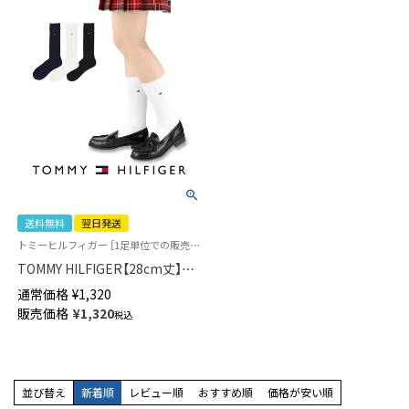
送料無料
翌日発送
トミーヒルフィガー ［1足単位での販売です］ 学校 制服 靴下
TOMMY HILFIGER【28cm丈】ス
クールソックス ワンポイント
通常価格
¥
1,320
両面刺繍 レディース ハイソッ
販売価格
¥
1,320
税込
クス 【365日最短翌日発送】
93481803
並び替え
新着順
レビュー順
おすすめ順
価格が安い順