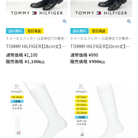
送料無料
翌日発送
送料無料
翌日発送
トミーヒルフィガー ［1足単位での販売です］ 学校 制服 靴下
トミーヒルフィガー ［1足単位での販売です］ 靴下学校 制服 靴下
TOMMY HILFIGER【18cm丈】ス
TOMMY HILFIGER【10cm丈】ス
クールソックス ワンポイント
クールソックス ワンポイント
通常価格
¥
1,100
通常価格
¥
990
両面刺繍 レディース ショート
両面刺繍 ショート丈 レディー
販売価格
¥
1,100
販売価格
¥
990
税込
税込
丈 ソックス 【365日最短翌日発
ス 【365日最短翌日発送】
送】 93481802
93481801