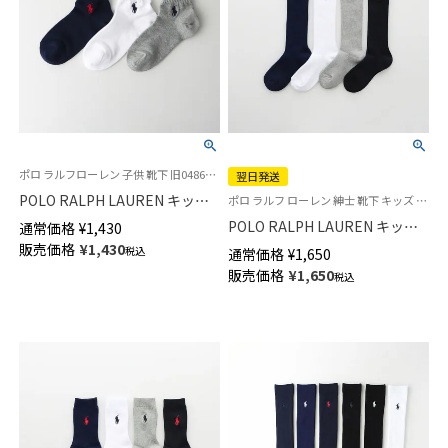
ポロ ラルフローレン 子供 靴下 旧04863342
翌日発送
POLO RALPH LAUREN キッズ
ポロ ラルフ ローレン 紳士 靴下 キッズ 子供
ワンポイント刺繍 スニーカー丈
POLO RALPH LAUREN キッズ
通常価格
¥
1,430
ソックス 日本製 04863362
綿混 リブ ハイソックス ワンポ
販売価格
¥
1,430
税込
通常価格
¥
1,650
イント刺繍 スクールソックス
販売価格
¥
1,650
税込
【365日最短翌日発送】
04873500