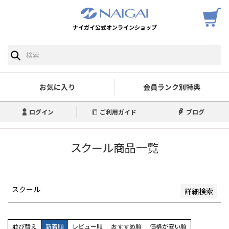
ナイガイ公式オンラインショップ
予約商品
予約商品のみを表示
並び順
新着順
お気に入り
会員ランク別特典
登録順
価格が安い順
ログイン
ご利用ガイド
ブログ
価格が高い順
優先度順
レビュー順
スクール商品一覧
キーワードヒット順
検索
スクール
詳細検索
並び替え
新着順
レビュー順
おすすめ順
価格が安い順