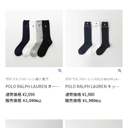
ポロ ラルフ ローレン 婦人 靴下
ポロ ラルフローレン POLO RALPH LAUREN キッズ 子供 靴下 旧04813673
POLO RALPH LAUREN オーガ
POLO RALPH LAUREN キッズ
ニックコットン混 ワンポイント
ハイソックス 折り返しピコット
通常価格
¥
2,090
通常価格
¥
1,980
ルーズソックス レディース
ミシン フリル 04813773
販売価格
¥
2,090
販売価格
¥
1,980
税込
税込
03217442