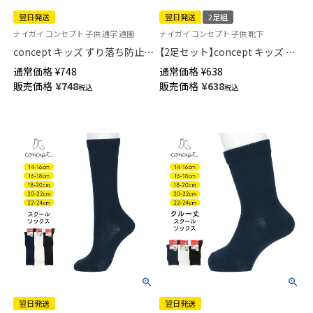
翌日発送
翌日発送
2足組
ナイガイ コンセプト 子供 通学 通園
ナイガイ コンセプト 子供 靴下
concept キッズ ずり落ち防止
【2足セット】concept キッズ ず
スクールソックス クルー丈 女
り落ち防止 スクールソックス
通常価格
¥
748
通常価格
¥
638
児 男児 【365日最短翌日発送】
足首パール編み かかと大きめ
販売価格
¥
748
販売価格
¥
638
税込
税込
04700091
直角ヒール クルー丈 通学 【365
日最短翌日発送】04700090
翌日発送
翌日発送