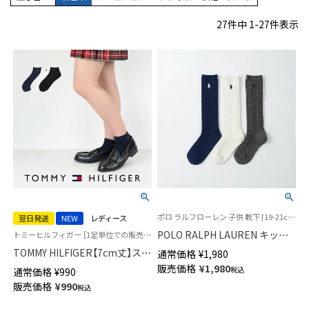
27
件中
1
-
27
件表示
ポロ ラルフローレン 子供 靴下 [19-21cm][22-24cm] 2025FW
翌日発送
NEW
レディース
POLO RALPH LAUREN キッズ
トミーヒルフィガー ［1足単位での販売です］ 制服 学校
CABLE ケーブル ポロポニー刺
TOMMY HILFIGER【7cm丈】スク
通常価格
¥
1,980
しゅう ハイソックス 日本製
ールソックス ワンポイント 両
販売価格
¥
1,980
税込
通常価格
¥
990
04813711
面刺繍 レディース ショート丈
販売価格
¥
990
税込
ソックス 【365日最短翌日発送】
93481800