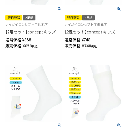
翌日発送
2足組
翌日発送
2足組
ナイガイ コンセプト 子供 靴下
ナイガイ コンセプト 子供 靴下
【2足セット】concept キッズ ず
【2足セット】concept キッズ ず
り落ち防止 スクールソックス
り落ち防止 スクールソックス
通常価格
¥
858
通常価格
¥
748
ハイソックス 足首パール編み
ハイソックス 足首パール編み
販売価格
¥
858
販売価格
¥
748
税込
税込
かかと大きめ 直角ヒール 通学
かかと大きめ 直角ヒール 通学
【365日最短翌日発送】04710091
【365日最短翌日発送】04710090