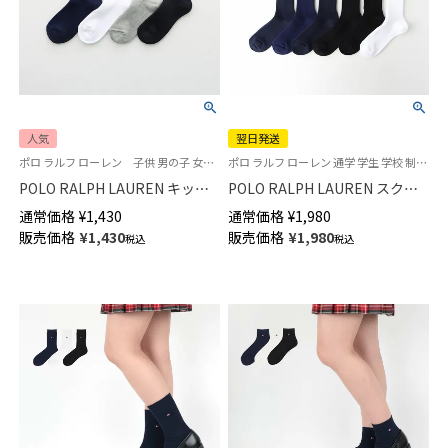
人気
翌日発送
ポロ ラルフ ローレン 子供 男の子 女の子 スクールソックス
ポロ ラルフ ローレン 通学 学生 学校 制服 靴下
POLO RALPH LAUREN キッズ
POLO RALPH LAUREN スクー
綿混 リブ ワンポイント刺繍 ク
ルソックス【36cm丈】ワンポイ
通常価格
¥
1,430
通常価格
¥
1,980
ルー丈 スクールソックス
ント刺繍（片面） リブ レディー
販売価格
¥
1,430
販売価格
¥
1,980
税込
税込
04863400
ス 【365日最短翌日発送】
03217512