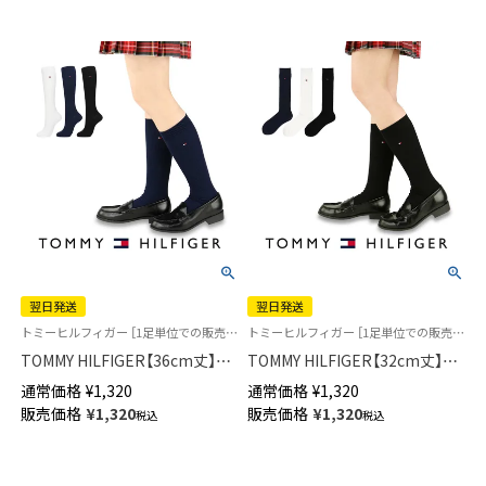
翌日発送
翌日発送
トミーヒルフィガー ［1足単位での販売です］学校 制服 靴下
トミーヒルフィガー ［1足単位での販売です］ 学校 制服 靴下
TOMMY HILFIGER【36cm丈】ス
TOMMY HILFIGER【32cm丈】ス
クールソックス ワンポイント
クールソックス ワンポイント
通常価格
¥
1,320
通常価格
¥
1,320
両面刺繍 レディース ハイソッ
両面刺繍 レディース ハイソッ
販売価格
¥
1,320
販売価格
¥
1,320
税込
税込
クス 【365日最短翌日発送】
クス 【365日最短翌日発送】
93481805
93481804