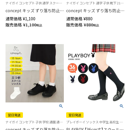
ナイガイ コンセプト 子供 通学 スクールソックス 靴下 21S-17
ナイガイ コンセプト 通学 子供 靴下 21S-16
concept キッズ ずり落ち防止
concept キッズ ずり落ち防止
スクール ソックス ハイソック
スクールソックス クルー丈 足
通常価格
¥
1,100
通常価格
¥
880
ス 足首パール編み かかと大き
首パール編み かかと大きめ 直
販売価格
¥
1,100
販売価格
¥
880
税込
税込
め 直角ヒール 【365日最短翌日
角ヒール【365日最短翌日発送】
発送】04415090
04405090
翌日発送
翌日発送
ナイガイ コンセプト 子供 学校 通園 通学 制服
プレイボーイ ソックス 中学生 高校生 学校 制服 靴下
concept キッズ ずり落ち防止
PLAYBOY 【36cm丈】スクールソ