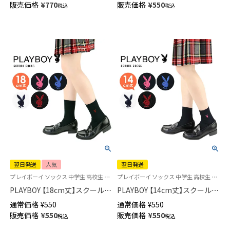
販売価格
¥
770
販売価格
¥
550
税込
税込
短翌日発送】03737753
短翌日発送】03737752
翌日発送
人気
翌日発送
プレイボーイ ソックス 中学生 高校生 学校 制服 靴下 03737351
プレイボーイ ソックス 中学生 高校生 学校 制服 靴下 旧03737350
PLAYBOY 【18cm丈】スクールソ
PLAYBOY 【14cm丈】スクールソ
ックス ワンポイント 片面刺繍
ックス ワンポイント 片面刺繍
通常価格
¥
550
通常価格
¥
550
入り リブ レディース 【365日最
入り リブ レディース 【365日最
販売価格
¥
550
販売価格
¥
550
税込
税込
短翌日発送】03737751
短翌日発送】03737750