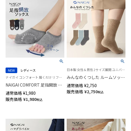
日本製 女性＆男性 2サイズ展開 ユニバーサルデザイン 介護 履きやすい
NEW
レディース
みんなのくつした ルームソック
ナイガイ コンフォート 履くだけ リフレッシュ！足指ストレッチ
ス あたたかアンゴラ毛混 総パ
NAIGAI COMFORT 足指開放 カ
通常価格
¥
2,750
イル【締めつけない靴下】 クルー
バーソックス 土踏まずクッショ
販売価格
¥
2,750
税込
通常価格
¥
1,980
丈 ユニセックス 90361013
ン付き 足指セパレーター ルー
販売価格
¥
1,980
税込
ムソックス レディース
93072020