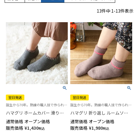
13
件中
1
-
13
件表示
翌日発送
翌日発送
誕生から70年。熟練の職人技で作られた逸品 パイルソックス 冷えとり ルームソックス
誕生から70年。熟練の職人技で作られた逸品「ハマグリ」パイルソックス 冷えとり靴下
ハマグリ ホームカバー 滑り止
ハマグリ 折り返し ルームソッ
め付き 室内用靴下 ルームソッ
クス ホームカバー 室内用 【365
通常価格
オープン価格
通常価格
オープン価格
クス レディース 【365日最短翌
日最短翌日発送】03002220
販売価格
¥
1,430
販売価格
¥
1,980
税込
税込
日発送】03002211