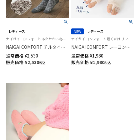
レディース
NEW
レディース
ナイガイ コンフォート あたたかい 冬用 カバーソックス 婦人 室内用 靴下
ナイガイ コンフォート 履くだけ リフレッシュ！足指ストレッチ 靴下
NAIGAI COMFORT チルタイム
NAIGAI COMFORT レーヨンシ
毛混 総パイル ルームソックス
ルク混 足指開放 カバーソック
通常価格
¥
2,530
通常価格
¥
1,980
履き口ゆったり 日本製 レディ
ス ふわふわパイル かかとシー
販売価格
¥
2,530
販売価格
¥
1,980
税込
税込
ース 03022857
ト付き ルームソックス レディ
ース 93072021