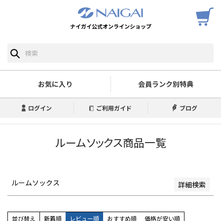
ナイガイ公式オンラインショップ
予約商品
予約商品のみを表示
並び順
新着順
お気に入り
会員ランク別特典
登録順
価格が安い順
ログイン
ご利用ガイド
ブログ
価格が高い順
優先度順
レビュー順
ルームソックス商品一覧
キーワードヒット順
検索
ルームソックス
詳細検索
並び替え
新着順
レビュー順
おすすめ順
価格が安い順