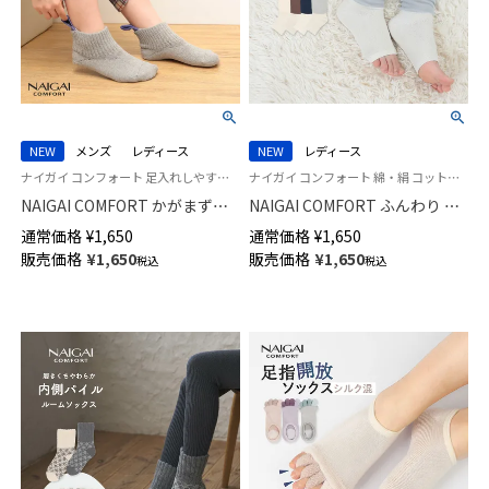
NEW
メンズ
レディース
NEW
レディース
ナイガイ コンフォート 足入れしやすく ラクラク着脱 自立する靴下 着脱スムーズ
ナイガイ コンフォート 綿・絹 コットン・シルク混 足首の冷えに 空調対策 トゥーレス ソックス
NAIGAI COMFORT かがまず履
NAIGAI COMFORT ふんわり 肌
ける ループ付き らくらく着脱
側シルク ナイトソックス オー
通常価格
¥
1,650
通常価格
¥
1,650
ルームソックス 足底ふわふわパ
プントゥ トゥーレス ルームソ
販売価格
¥
1,650
販売価格
¥
1,650
税込
税込
イル レディース メンズ
ックス 日本製 レディース
93022829
93072343