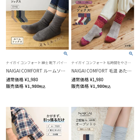
ナイガイ コンフォート 紳士 靴下 パイルソックス 室内用 防寒
ナイガイ コンフォート 私時間をやさしくふんわり包むあったかルームソックス 日本製 冬用
NAIGAI COMFORT ルームソッ
NAIGAI COMFORT 毛混 あたた
クス 70年愛される名品 「ハマグ
かい グラデーション 総パイル
通常価格
¥
1,980
通常価格
¥
1,980
リ」 メンズ 足底滑り止め付き 日
ルームソックス 履き口ゆったり
販売価格
¥
1,980
販売価格
¥
1,980
税込
税込
本製 02305815
レディース 03022608