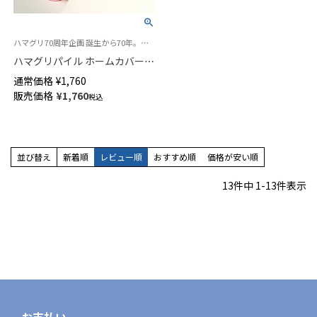
ハマグリ70周年企画 誕生から70年。熟練の職人技で作られた逸品 「ハマグリパイル」 冷えとり ルームソックス
ハマグリパイル ホームカバー
ハマグリちゃん刺しゅう 室内用
通常価格
¥
1,760
靴下 ルームソックス 93002601
販売価格
¥
1,760
税込
並び替え
新着順
レビュー順
おすすめ順
価格が安い順
13
件中
1
-
13
件表示