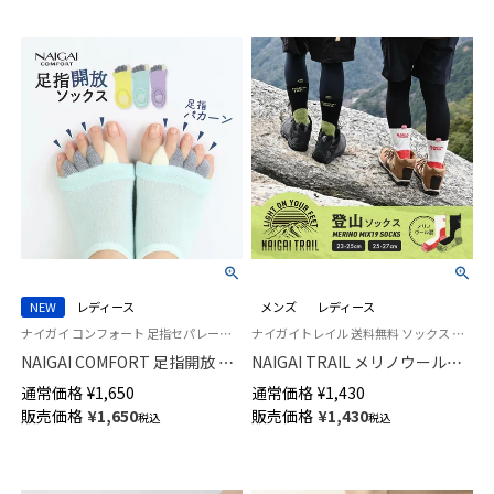
NEW
レディース
メンズ
レディース
ナイガイ コンフォート 足指セパレーター リラックス ルームソックス 靴下
ナイガイトレイル 送料無料 ソックス 山登り トレッキング ロングトレイル 富士登山 パイル編
NAIGAI COMFORT 足指開放 カ
NAIGAI TRAIL メリノウール混
バーソックス ふわふわパイル
2重リブ 登山用靴下 総パイル 足
通常価格
¥
1,650
通常価格
¥
1,430
かかとシート付き レディース
口ループ付 クルー丈 足底滑り
販売価格
¥
1,650
販売価格
¥
1,430
税込
税込
93072007
止め付き 90370007