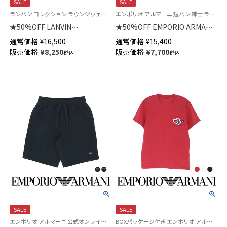
SALE
SALE
ランバン コレクション ラウンジウェア 日本製 部屋着 男性 紳士 プレゼント
エンポリオ アルマーニ 短パン 紳士 ラウンジウェア
★50%OFF LANVIN
★50%OFF EMPORIO ARMANI
COLLECTION パジャマ上下セ
BERMUDA ハーフパンツ メンズ
通常価格
¥
16,500
通常価格
¥
15,400
ット【M Lサイズ】ガンビートジ
EUサイズ 54007868
販売価格
¥
8,250
販売価格
¥
7,700
税込
税込
ャガード 天竺無地 綿100% 半袖
7分丈パンツ かぶり メンズ
54452010
SALE
SALE
エンポリオ アルマーニ 公式オンラインショップ 紳士 ラウンジウェア
BOXパッケージ付き エンポリオ アルマーニ 男性 ラウンジウェア 父の日