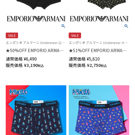
SALE
SALE
エンポリオ アルマーニ Underwear 公式 メンズ 男性 紳士 下着 プレゼント 無料ラッピング
エンポリオ アルマーニ Underwear メンズ 紳士 下着 父の日
★50%OFF EMPORIO ARMANI
★51%OFF EMPORIO ARMANI
イーグルリブ ビスコース ボク
オールオーバー ボールドイーグ
通常価格
¥
6,490
通常価格
¥
5,610
サーパンツ 【S/M/L】 前閉じ EU
ルロゴ ボクサーパンツ【S/M/L】
販売価格
¥
3,190
販売価格
¥
2,750
税込
税込
サイズ 54000341
前閉じ EUサイズ 54007931