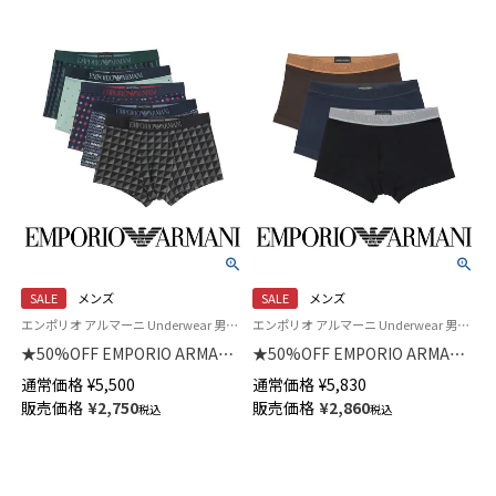
ズ 54059972
SALE
メンズ
SALE
メンズ
エンポリオ アルマーニ Underwear 男性 アンダーウェア下着 パンツ ブランド
エンポリオ アルマーニ Underwear 男性 アンダーウェア 紳士 下着
★50%OFF EMPORIO ARMANI
★50%OFF EMPORIO ARMANI
ボクサーブリーフパンツ
SOFT MODAL TRUNK ソフト モ
通常価格
¥
5,500
通常価格
¥
5,830
【S/M/L】 前閉じ EUサイズ メン
ダール ボクサーパンツ 【S/M/L】
販売価格
¥
2,750
販売価格
¥
2,860
税込
税込
ズ 54059942
前閉じ EUサイズ メンズ
54059881