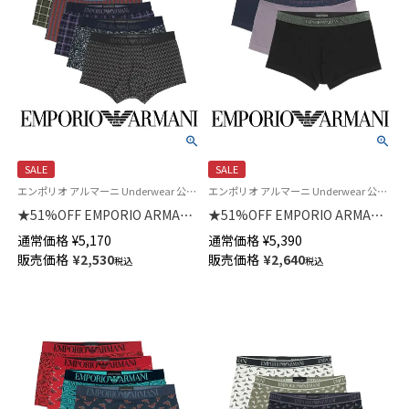
SALE
SALE
エンポリオ アルマーニ Underwear 公式オンラインショップ 紳士 下着
エンポリオ アルマーニ Underwear 公式 紳士 下着 アンダーウェア
★51%OFF EMPORIO ARMANI
★51%OFF EMPORIO ARMANI
CLASSIC PATTERN MIX クラシ
SHINY LOGOBAND TRUNK シ
通常価格
¥
5,170
通常価格
¥
5,390
ック パターン ボクサーパンツ
ャイニーロゴバンド ボクサーパ
販売価格
¥
2,530
販売価格
¥
2,640
税込
税込
前閉じ EUサイズ メンズ
ンツ 前閉じ EUサイズ メンズ
54007972
54007711