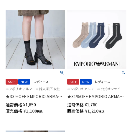
SALE
NEW
レディース
SALE
NEW
レディース
エンポリオ アルマーニ 婦人 靴下 女性
エンポリオ アルマーニ 公式オンラインショップ 婦人 靴下
★33％OFF EMPORIO ARMANI
★31％OFF EMPORIO ARMANI
イーグル ジャガード クルー丈
アイレット ストライプ クルー
通常価格
¥
1,650
通常価格
¥
1,760
ソックス レディース 日本製
丈 ソックス レディース 日本製
販売価格
¥
1,100
販売価格
¥
1,210
税込
税込
03447103
03447102