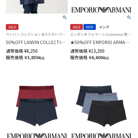
SALE
SALE
NEW
メンズ
ランバン コレクション あたたかい ワンマイルウェア 花柄 セツキ 袖なし
エンポリオ アルマーニ Underwear 男性 アンダーウェア 下着
50%OFF LANVIN COLLECTION
★50%OFF EMPORIO ARMANI
裏起毛 ポリエステル100％ 後ろ
【2枚セット】 ALL OVER SHINY
通常価格
¥
8,250
通常価格
¥
13,200
ボタン 背付き フェリシテロー
LOGOBAND オールオーバー シ
販売価格
¥
3,850
販売価格
¥
6,600
税込
税込
ズ柄 セツキ エプロン レディー
ャイニー ロゴバンド ボクサー
ス 70044018
パンツ 【S/M/L】 前閉じ EUサイ
ズ メンズ 特製ギフトBOX付き
54050073