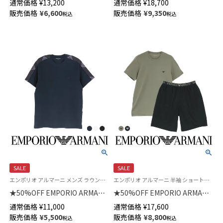
通常価格
¥
13,200
通常価格
¥
18,700
T-SHIRT ヘンリーネック 半袖
SWEATSHIRT 長袖 スウェット
販売価格
¥
6,600
販売価格
¥
9,350
税込
税込
シャツ メンズ EUサイズ
EUサイズ メンズ 54007862
54007917
SALE
SALE
エンポリオ アルマーニ メンズ ラウンジウェア 父の日
エンポリオ アルマーニ 半袖 ショートパンツ 部屋着 ルームウェア ブランド 紳士 ラウンジウェア
★50%OFF EMPORIO ARMANI
★50%OFF EMPORIO ARMANI
TEXTURED LOGOBAND CREW
バミューダパンツパジャマ 【S・
通常価格
¥
11,000
通常価格
¥
17,600
NECK T-SHIRT 半袖 Tシャツ
M・Lサイズ】 上下セット
販売価格
¥
5,500
販売価格
¥
8,800
税込
税込
EUサイズ メンズ 54007737
ENDURANCE PYJAMAS エンデ