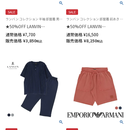
SALE
SALE
ランバン コレクション 半袖 部屋着 男性 紳士 プレゼント ラウンジウェア
ランバン コレクション 部屋着 前あき 男性 紳士 ラウンジウェア
★50%OFF LANVIN
★50%OFF LANVIN
COLLECTION 半袖 Tシャツ【M
COLLECTION 夏用パジャマ 上
通常価格
¥
7,700
通常価格
¥
16,500
Lサイズ】天竺杢無地 シーズンロ
下セット【M Lサイズ】先染め 天
販売価格
¥
3,850
販売価格
¥
8,250
税込
税込
ゴ 綿100% メンズ パジャマ
竺杢ボーダー 天竺無地 綿100%
54454012
半袖長丈パンツ メンズ
54452011