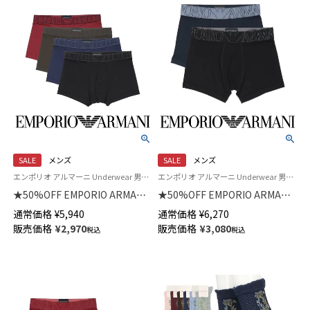
SALE
メンズ
SALE
メンズ
エンポリオ アルマーニ Underwear 男性 アンダーウェア 紳士 下着
エンポリオ アルマーニ Underwear 男性アンダーウェア 紳士 下着
★50%OFF EMPORIO ARMANI
★50%OFF EMPORIO ARMANI
ESSENTIAL MICROFIBER エッ
MEGALOGO メガロゴ ボクサー
通常価格
¥
5,940
通常価格
¥
6,270
センシャル マイクロファイバー
ブリーフパンツ 前閉じ 【S/M/L】
販売価格
¥
2,970
販売価格
¥
3,080
税込
税込
ボクサーパンツ 【S/M/L】 前閉じ
EUサイズ メンズ 54059786
EUサイズ メンズ 54059831