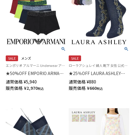
SALE
メンズ
SALE
エンポリオ アルマーニ Underwear アンダーウェア 男性 紳士 下着
ローラアシュレイ 婦人 靴下 女性 公式ショップ
★50%OFF EMPORIO ARMANI
★25％OFF LAURA ASHLEY
MEGALOGO メガロゴ ボクサー
Floral Stripe レーヨンシルク混
通常価格
¥
5,940
通常価格
¥
880
パンツ 【S/M/L】 前閉じ EUサイ
クルー丈 ソックス レディース
販売価格
¥
2,970
販売価格
¥
660
税込
税込
ズ メンズ 54059781
03357402