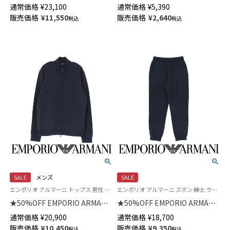
ラウンジウェア 上下セット オ
ALL OVER BOLD LOGO ボール
通常価格
¥
23,100
通常価格
¥
5,390
ーガニックコットン混 クルーネ
ド ロゴ ボクサーパンツ 前閉じ
販売価格
¥
11,550
販売価格
¥
2,640
税込
税込
ック 長袖 スウェット EUサイズ
メンズ 54045069
メンズ 54059787
SALE
メンズ
SALE
エンポリオ アルマーニ トップス 男性 紳士 ラウンジウェア
エンポリオ アルマーニ ズボン 紳士 ラウンジウェア 男性 ボトムス
★50%OFF EMPORIO ARMANI
★50%OFF EMPORIO ARMANI
BASIC TERRY FULL ZIP ベーシ
BASIC TERRY ベーシックテリ
通常価格
¥
20,900
通常価格
¥
18,700
ックテリー 裏起毛 長袖 フルジ
ー 裏起毛 スウェットパンツ ロ
販売価格
¥
10,450
販売価格
¥
9,350
税込
税込