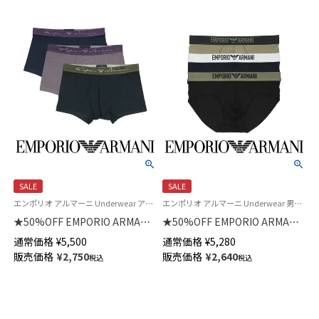
SALE
SALE
エンポリオ アルマーニ Underwear アンダーウェア 紳士 下着
エンポリオ アルマーニ Underwear 男性 アンダーウェア 紳士 下着
★50%OFF EMPORIO ARMANI
★50%OFF EMPORIO ARMANI
SOFT MODAL ソフトモダール
BASIC MICROFIBER マイクロフ
通常価格
¥
5,500
通常価格
¥
5,280
ボクサーパンツ 前閉じ EUサイ
ァイバー ブリーフ パンツ 前閉
販売価格
¥
2,750
販売価格
¥
2,640
税込
税込
ズ メンズ 54007833
じ EUサイズ メンズ 54007750