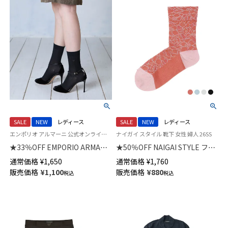
SALE
NEW
レディース
SALE
NEW
レディース
エンポリオ アルマーニ 公式オンラインショップ 婦人 靴下
ナイガイ スタイル 靴下 女性 婦人 26SS
★33％OFF EMPORIO ARMANI
★50％OFF NAIGAI STYLE フラ
ラメ リブ クルー丈 ソックス レ
ワー レース フロート クルー丈
通常価格
¥
1,650
通常価格
¥
1,760
ディース 日本製 03447100
レディース ソックス 日本製
販売価格
¥
1,100
販売価格
¥
880
税込
税込
03097113