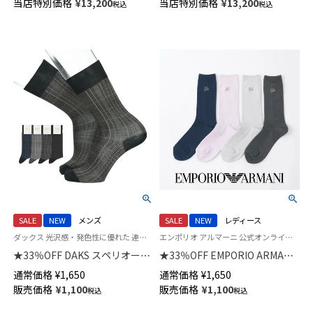
当店特別価格
¥
13,200
当店特別価格
¥
13,200
税込
税込
ルフルーツ柄 8分袖 長丈パンツ
ンツ ラドホールフルーツ柄 レ
レディース 73286094
ディース 73286092
SALE
NEW
メンズ
SALE
NEW
レディース
ダックス 光沢感・発色性に優れた 連続シルケット加工糸使用 紳士 靴下 男性
エンポリオ アルマーニ 公式オンラインショップ 婦人靴下 女性
★33％OFF DAKS スペリオール
★33％OFF EMPORIO ARMANI
ピマ綿混 ビジネスソックス 消
EAストーン刺しゅう クルー丈
通常価格
¥
1,650
通常価格
¥
1,650
臭加工 ノベーションチェック
ソックス レディース 日本製
販売価格
¥
1,100
販売価格
¥
1,100
税込
税込
クルー丈 日本製 メンズ
03447105
02502569