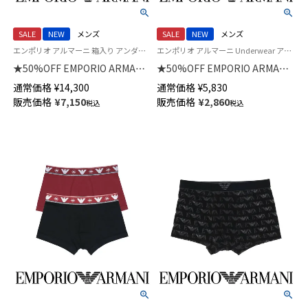
SALE
NEW
メンズ
SALE
NEW
メンズ
エンポリオ アルマーニ 箱入り アンダーウェア Underwear 男性 下着 パンツ ブランド
エンポリオ アルマーニ Underwear アンダーウェア 紳士 下着
★50%OFF EMPORIO ARMANI
★50%OFF EMPORIO ARMANI
【2枚セット】VELVET
TECH WOOL テック ウール ボ
通常価格
¥
14,300
通常価格
¥
5,830
LOGOBAND ベルベット ロゴバ
クサーパンツ 【S/M/L】 前閉じ
販売価格
¥
7,150
販売価格
¥
2,860
税込
税込
ンド ボクサーパンツ 【S/M/L】 前
EUサイズ メンズ 54059851
閉じ EUサイズ メンズ 特製ギフ
トBOX付き 54050053