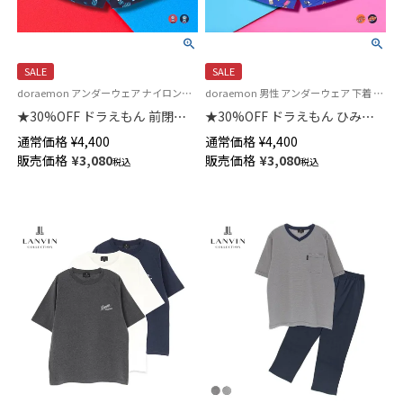
SALE
SALE
doraemon アンダーウェア ナイロンストレッチ素材 下着 パンツ キャラクター
doraemon 男性 アンダーウェア 下着 ナイロンストレッチ素材 キャラクター
★30%OFF ドラえもん 前閉じ
★30%OFF ドラえもん ひみつ
ボクサー パンツ メンズ
道具 前閉じ ボクサー パンツ メ
通常価格
¥
4,400
通常価格
¥
4,400
53605006
ンズ 53605005
販売価格
¥
3,080
販売価格
¥
3,080
税込
税込