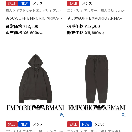
SALE
NEW
メンズ
SALE
メンズ
箱入り ギフトセット エンポリオ アルマーニ アンダーウェア 男性 下着 パンツ
エンポリオ アルマーニ 箱入り Underwear 男性 下着 パンツ アンダーウェア
★50%OFF EMPORIO ARMANI
★50%OFF EMPORIO ARMANI
【2枚セット】HOLIDAYS
JACQUARD VELVET ジャカード
通常価格
¥
13,200
通常価格
¥
13,200
JACQUARD ホリデーズ ジャカ
ベルベット ボクサーパンツ
販売価格
¥
6,600
販売価格
¥
6,600
税込
税込
ード ボクサーパンツ 【S/M/L】 前
【S/M/L】 前閉じ EUサイズ メン
閉じ EUサイズ メンズ 特製ギフ
ズ 特製ギフトBOX付き
トBOX付き 54050093
54050041
SALE
NEW
メンズ
SALE
NEW
メンズ
エンポリオ アルマーニ 紳士 男性 ラウンジウェア トップス パーカー
エンポリオ アルマーニ 紳士 男性 ボトムス ラウンジウェア ズボン