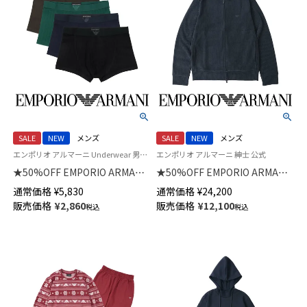
SALE
NEW
メンズ
SALE
NEW
メンズ
エンポリオ アルマーニ Underwear 男性 アンダーウェア 紳士 下着
エンポリオ アルマーニ 紳士 公式
★50%OFF EMPORIO ARMANI
★50%OFF EMPORIO ARMANI
WINTER STRIPE ウィンター ス
CHENILLE FULL ZIP シェニー
通常価格
¥
5,830
通常価格
¥
24,200
トライプ ボクサーパンツ
ル 長袖 フルジップ ジャケット
販売価格
¥
2,860
販売価格
¥
12,100
税込
税込
【S/M/L】 前閉じ EUサイズ メン
トップス ラウンジウェア EUサ
ズ 54050007
イズ メンズ 54059916