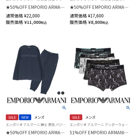
★50%OFF EMPORIO ARMANI
★50%OFF EMPORIO ARMANI
ICONIC PIQUET HOODED FULL
ICONIC PIQUET アイコニック
通常価格
¥
22,000
通常価格
¥
17,600
ZIP アイコニック ピケ ジップア
ピケ スウェット ロングパンツ
販売価格
¥
11,000
販売価格
¥
8,800
税込
税込
ップ フーディー スウェット EU
EUサイズ メンズ 54059820
サイズ メンズ 54059824
SALE
NEW
メンズ
SALE
メンズ
エンポリオ アルマーニ 紳士 男性 パジャマ 公式
エンポリオ アルマーニ アンダーウェア Underwear 男性 メンズ 下着 パンツ ブランド
★50%OFF EMPORIO ARMANI
51%OFF EMPORIO ARMANI