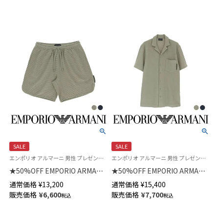
ュランスロゴ EUサイズメンズ
540007760
SALE
SALE
エンポリオ アルマーニ 男性 プレゼント 紳士 ラウンジウェア
エンポリオ アルマーニ 男性 プレゼント 無料ラッピング ギフト 紳士 ラウンジウェア
★50%OFF EMPORIO ARMANI
★50%OFF EMPORIO ARMANI
ハーフパンツ WAFFLE JERSEY
半袖シャツ WAFFLE JERSEY
通常価格
¥
13,200
通常価格
¥
15,400
LOUNGEWEAR BERMUDA
SHIRT ヘンリーネック EUサイ
販売価格
¥
6,600
販売価格
¥
7,700
税込
税込
SHORTS EUサイズ メンズ
ズ メンズ 54007923
54007921