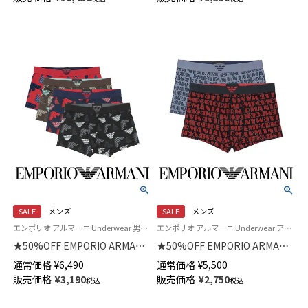
ップ ジャケット スウェット EU
ング EUサイズ メンズ
サイズ メンズ 54059766
54059760
SALE
メンズ
SALE
メンズ
エンポリオ アルマーニ Underwear 男性 下着 パンツ アンダーウェア
エンポリオ アルマーニ Underwear アンダーウェア 男性 紳士 下着
★50%OFF EMPORIO ARMANI
★50%OFF EMPORIO ARMANI
ALL OVER MICROFIBER オール
ALL OVER LOGO オールオーバ
通常価格
¥
6,490
通常価格
¥
5,500
オーバーマイクロファイバー
ーロゴ ボクサーパンツ 【S/M/L】
販売価格
¥
3,190
販売価格
¥
2,750
税込
税込
ボクサーブリーフパンツ
前閉じ EUサイズ メンズ
【S/M/L】 前閉じ EUサイズ メン
54059950