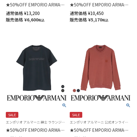
★50%OFF EMPORIO ARMANI
★50%OFF EMPORIO ARMANI
JACQUARD LOGO バミューダ
HEARTS&LOVE CREW NECK T-
通常価格
¥
13,200
通常価格
¥
10,450
パンツ ベーシック テリージャ
SHIRT 半袖 Tシャツ EUサイズ
販売価格
¥
6,600
販売価格
¥
5,170
税込
税込
ージー ハーフパンツ メンズ EU
メンズ 54008597
サイズ 54007915
SALE
SALE
エンポリオ アルマーニ 紳士 ラウンジウェア
エンポリオ アルマーニ 公式オンラインショップ 紳士 ラウンジウェア
★50%OFF EMPORIO ARMANI
★50%OFF EMPORIO ARMANI
JACQUARD LOGO CREW NECK
GARMENT DYED CREW NECK