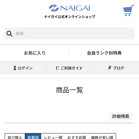
ナイガイ公式オンラインショップ
予約商品
予約商品のみを表示
並び順
新着順
お気に入り
会員ランク別特典
登録順
価格が安い順
ログイン
ご利用ガイド
ブログ
価格が高い順
優先度順
レビュー順
商品一覧
キーワードヒット順
検索
詳細検索
並び替え
新着順
レビュー順
おすすめ順
価格が安い順