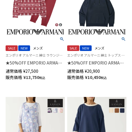
SALE
NEW
メンズ
SALE
NEW
メンズ
エンポリオ アルマーニ 紳士 ラウンジウェア 公式オンラインショップ
エンポリオ アルマーニ 紳士 トップス 公式
★50%OFF EMPORIO ARMANI
★50%OFF EMPORIO ARMANI
HOLIDAYS JACQUARD ホリデ
BASIC TERRY HOODED ベーシ
通常価格
¥
27,500
通常価格
¥
20,900
イズ ジャカード 上下セット ク
ック テリー フーディー パーカ
販売価格
¥
13,750
販売価格
¥
10,450
税込
税込
ルーネック 長袖 スウェット パ
ー 長袖 スウェット ラウンジウ
ジャマ EUサイズ メンズ
ェア EUサイズ メンズ
54050097
54059769