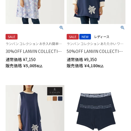
SALE
SALE
NEW
レディース
ランバン コレクション お手入れ簡単！らくらくアイロン 花柄 セツキ 袖なし
ランバン コレクション あたたかい ワンマイルウェア 花柄 袖付き 長袖 エプロン
30%OFF LANVIN COLLECTION
50%OFF LANVIN COLLECTION
形態安定加工 綿100％ 横ボタン
裏起毛 ポリエステル100％ 後ボ
通常価格
¥
7,150
通常価格
¥
9,350
サイドボタン サテンストライプ
タン 割烹着 フェリシテローズ
販売価格
¥
5,005
販売価格
¥
4,180
税込
税込
グワッシュローズ柄 背付き エ
柄 かっぽう着 カッポー スモッ
プロン レディース 70045005
ク エプロン レディース
70044019