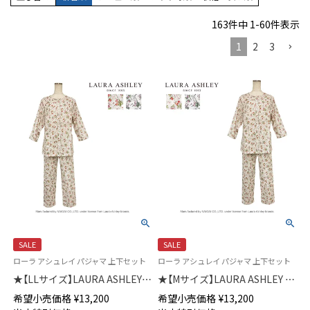
163
件中
1
-
60
件表示
1
2
3
SALE
SALE
ローラ アシュレイ パジャマ 上下セット
ローラ アシュレイ パジャマ 上下セット
★【LLサイズ】LAURA ASHLEY
★【Mサイズ】LAURA ASHLEY 綿
綿(コットン)100％ ダブルガー
(コットン)100％ ダブルガーゼ
希望小売価格
¥
13,200
希望小売価格
¥
13,200
ゼ パジャマ 前ボタン ラドホー
パジャマ 前ボタン 8分袖 長丈パ