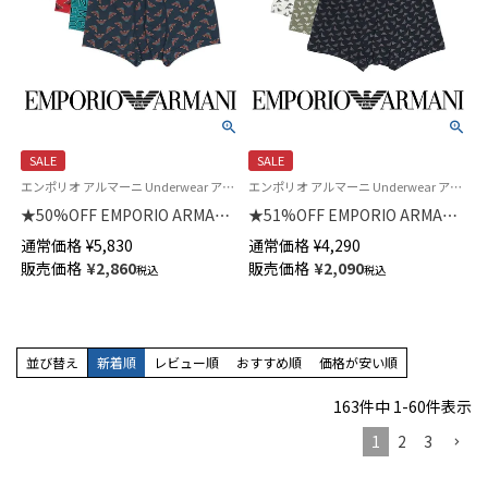
SALE
SALE
エンポリオ アルマーニ Underwear アンダーウェア 紳士 下着
エンポリオ アルマーニ Underwear アンダーウェア 紳士 下着
★50%OFF EMPORIO ARMANI
★51%OFF EMPORIO ARMANI
ALL OVER MICROFIBER オール
CORE LOGOBAND コアロゴバ
通常価格
¥
5,830
通常価格
¥
4,290
オーバーマイクロファイバー ボ
ンド ボクサーパンツ 前閉じ EU
販売価格
¥
2,860
販売価格
¥
2,090
税込
税込
クサーパンツ 前閉じ EUサイズ
サイズ メンズ 54007791
メンズ 54007962
並び替え
新着順
レビュー順
おすすめ順
価格が安い順
163
件中
1
-
60
件表示
1
2
3