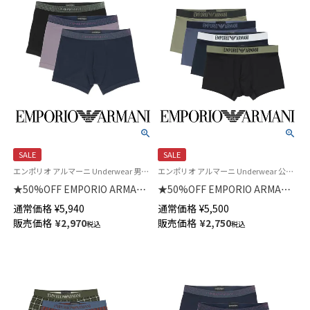
SALE
SALE
エンポリオ アルマーニ Underwear 男性アンダーウェア 紳士 下着
エンポリオ アルマーニ Underwear 公式オンラインショップ 紳士 下着
★50%OFF EMPORIO ARMANI
★50%OFF EMPORIO ARMANI
SHINY LOGOBAND TRUNK シ
BASIC MICROFIBER ベーシック
通常価格
¥
5,940
通常価格
¥
5,500
ャイニーロゴバンド ボクサーブ
マイクロファイバー ボクサーパ
販売価格
¥
2,970
販売価格
¥
2,750
税込
税込
リーフパンツ 前閉じ EUサイズ
ンツ 前閉じ EUサイズ メンズ
メンズ 54007716
54007753