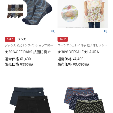
SALE
メンズ
SALE
ダックス 公式オンラインショップ 紳士 靴下
ローラ アシュレイ 薄手 軽い 涼しい シフォン エプロン ローラアシュレイにかわいいチューリップ柄が登場 たすき掛け 後ろクロス X型
★30％OFF DAKS 抗菌防臭 かか
★30％OFFSALE★LAURA
としっかりホールド City Check
ASHLEY チューリップス柄 エプ
通常価格
¥
1,430
通常価格
¥
4,400
クルー丈 メンズ カジュアル ソ
ロン 綿混 オパール加工 後結び
販売価格
¥
990
販売価格
¥
3,080
税込
税込
ックス 02512673
ロング 70283014