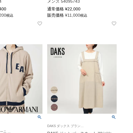
4
メンズ 54095743
400
通常価格
¥
22,000
200
販売価格
¥
11,000
税込
税込
DAKS ダックス ブランド エプロン
エンポリオ アルマーニ 紳士 ラウンジウェア パーカー CORDUROY FLEECE FZ HOODIE