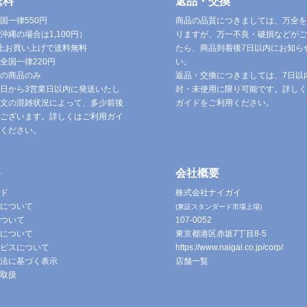
送料
返品・交換
国一律550円
商品の品質につきましては、万全を
沖縄の場合は1,100円）
りますが、万一不良・破損などがご
円以上お買い上げで送料無料
たら、商品到着後7日以内にお知ら
全国一律220円
い。
の商品のみ
返品・交換につきましては、7日以
日から3営業日以内に発送いたし
封・未使用に限り可能です。詳しく
文の混雑状況によって、多少前後
ガイドをご利用ください。
ございます。詳しくはご利用ガイ
ください。
ト
会社概要
ド
株式会社ナイガイ
について
(東証スタンダード市場上場)
ついて
107-0052
について
東京都港区赤坂7丁目8-5
ビスについて
https://www.naigai.co.jp/corp/
法に基づく表示
店舗一覧
取扱