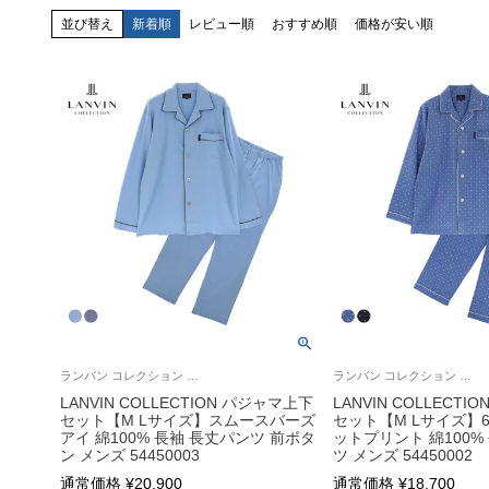
並び替え
新着順
レビュー順
おすすめ順
価格が安い順
ランバン コレクション 公式 前開き ラウンジウェア 部屋着 男性 紳士 プレゼント ギフト
ランバン コレクション 日本製 前ボタン 前開き 部屋着 男性 紳士 ラウンジウェア
LANVIN COLLECTION パジャマ上下
LANVIN COLLECT
セット【M Lサイズ】スムースバーズ
セット【M Lサイズ】6
アイ 綿100% 長袖 長丈パンツ 前ボタ
ットプリント 綿100%
ン メンズ 54450003
ツ メンズ 54450002
通常価格
¥
20,900
通常価格
¥
18,700