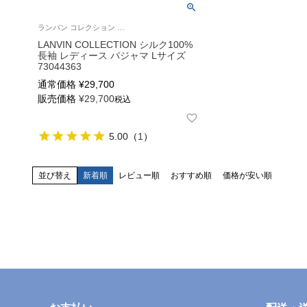
ランバン コレクション シルク100% パジャマ 長袖 婦人 女性
LANVIN COLLECTION シルク100%
長袖 レディース パジャマ Lサイズ
73044363
通常価格
¥
29,700
販売価格
¥
29,700
税込
5.00
（
1
）
並び替え
新着順
レビュー順
おすすめ順
価格が安い順