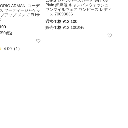
DAKS ジャンパースカート Wrinkle
Plain 綿麻混 キャンバスウォッシュ
PORIO ARMANI コーデ
ワンマイルウェア ワンピース レディ
ス フーディージャケッ
ース 70093036
ップアップ メンズ EUサ
0
通常価格
¥
12,100
100
販売価格
¥
12,100
税込
550
税込
4.00
（
1
）