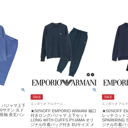
SALE
SALE
エンポリオ アルマーニ 紳士 ラウンジウェア 公式オンラインショップ 部屋着
ION パジャマ上下
0サテン JLド
★50%OFF EMPORIO ARMANI 袖口
★50%OFF E
 長袖 長丈パン
付きロングパジャマ 上下セット
レッチコットン
LONG WITH CUFFS PYJAMA オリ
SPARKRING 
ジナル巾着バッグ付き EUサイズ メ
ジナル巾着バッ