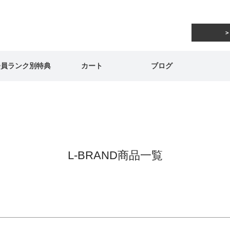
在庫なし商品
在庫なし商品を表示しない
商品番号/JANコード
会員ランク別特典
カート
ブログ
予約商品
予約商品のみを表示
並び順
新着順
登録順
価格が安
キーワードヒット順
L-BRAND商品一覧
検索