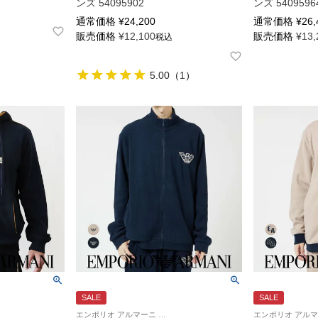
ンズ 54095902
ンズ 5409596
通常価格
¥
24,200
通常価格
¥
26,
販売価格
¥
12,100
販売価格
¥
13,
税込
5.00
（
1
）
SALE
SALE
エンポリオ アルマーニ 紳士 ラウンジウェア