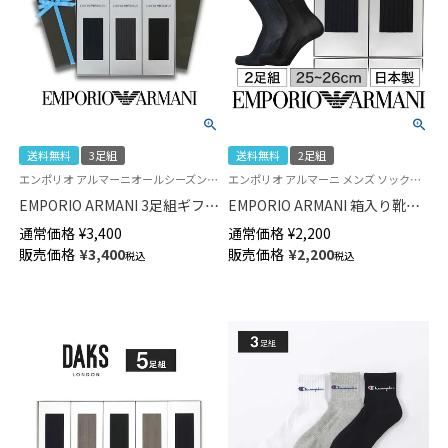
送料無料
3足組
送料無料
2足組
エンポリオ アルマーニオールシーズン用 紳士 靴下 包装済 giftset ギフトセット
エンポリオ アルマーニ メンズ ソックス 箱 セット ご贈答用
EMPORIO ARMANI 3足組ギフト
EMPORIO ARMANI 箱入り靴下2
セット 手提げ紙袋付き Dress リ
足 ギフトセット オールシーズ
通常価格
¥
3,400
通常価格
¥
2,200
ブ ビジネスソックス クルー丈
ン用 Dress リブ クルー丈 メン
販売価格
¥
3,400
販売価格
¥
2,200
税込
税込
メンズ 02492041（EA-3P-RB）
ズ 02492038（EA-2p） giftset