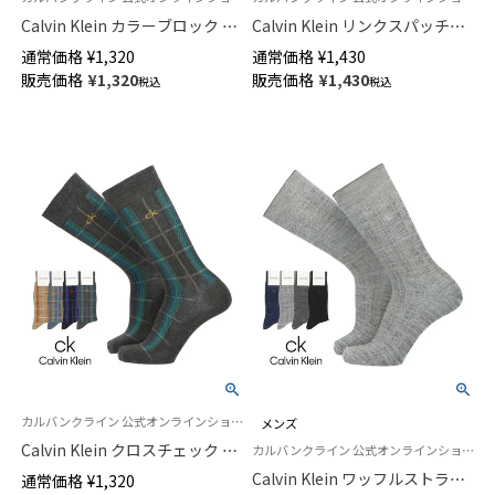
Calvin Klein カラーブロック ミ
Calvin Klein リンクスパッチワ
ドル丈 カジュアル ソックス メ
ーク ミドル丈 カジュアル ソッ
通常価格
¥
1,320
通常価格
¥
1,430
ンズ 02542274
クス メンズ 02542273
販売価格
¥
1,320
販売価格
¥
1,430
税込
税込
カルバンクライン 公式オンラインショップ 紳士 靴下
メンズ
Calvin Klein クロスチェック ク
カルバンクライン 公式オンラインショップ 紳士 靴下
ルー丈 カジュアル ソックス メ
Calvin Klein ワッフルストライ
通常価格
¥
1,320
ンズ 02542272