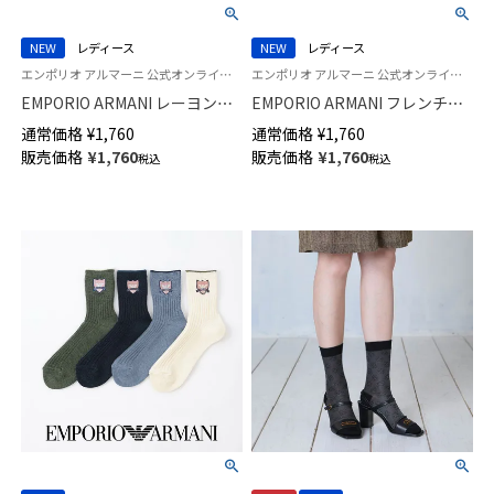
NEW
レディース
NEW
レディース
エンポリオ アルマーニ 公式オンラインショップ 婦人 靴下 女性 ２６SS
エンポリオ アルマーニ 公式オンラインショップ 婦人 靴下 女性
EMPORIO ARMANI レーヨンシ
EMPORIO ARMANI フレンチブ
ルク混 マンガベア ショート丈
ルドッグ リブ クルー丈 ソック
通常価格
¥
1,760
通常価格
¥
1,760
ソックス レディース 日本製
ス レディース 日本製 03447107
販売価格
¥
1,760
販売価格
¥
1,760
税込
税込
03447205