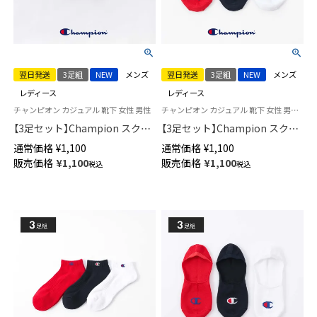
翌日発送
3足組
NEW
メンズ
翌日発送
3足組
NEW
メンズ
レディース
レディース
チャンピオン カジュアル 靴下 女性 男性
チャンピオン カジュアル 靴下 女性 男性 ユニセックス
【3足セット】Champion スクリ
【3足セット】Champion スクリ
プトロゴ 消臭糸使用 足底パイ
プトロゴ 消臭糸使用 かかと滑
通常価格
¥
1,100
通常価格
¥
1,100
ル アーチサポート スニーカー
り止め付き フットカバー カバ
販売価格
¥
1,100
販売価格
¥
1,100
税込
税込
丈 ソックス メンズ レディース
ーソックス 深履き メンズ レデ
【365日最短翌日発送】
ィース 【365日最短翌日発送】
92897504
92897505