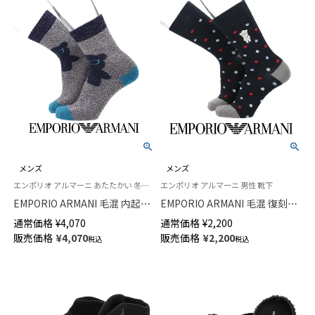
メンズ
メンズ
エンポリオ アルマーニ あたたかい 冬用 靴下
エンポリオ アルマーニ 男性 靴下
EMPORIO ARMANI 毛混 内起毛
EMPORIO ARMANI 毛混 復刻ホ
フロントビッグベア ルームソッ
リデーベア ドット クルー丈 カ
通常価格
¥
4,070
通常価格
¥
2,200
クス 足底滑り止め付 クルー丈
ジュアル ソックス メンズ 日本
販売価格
¥
4,070
販売価格
¥
2,200
税込
税込
日本製 メンズ 02345874
製 02345176