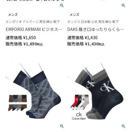
メンズ
メンズ
エンポリオ アルマーニ 男性 紳士 靴下
ダックス 日本製 公式 男性 紳士 靴下
EMPORIO ARMANI ビジネスソ
DAKS 履き口ゆったりらくらく
ックス スモールベアサイドスト
ガーゼ編み アクリル毛混 かか
通常価格
¥
1,650
通常価格
¥
1,430
ライプ ワンポイントベア刺しゅ
としっかりホールド 格子柄ジャ
販売価格
¥
1,650
販売価格
¥
1,430
税込
税込
う クルー丈 メンズ 02312569
ガード クルー丈 メンズ カジュ
アル ソックス 02515744