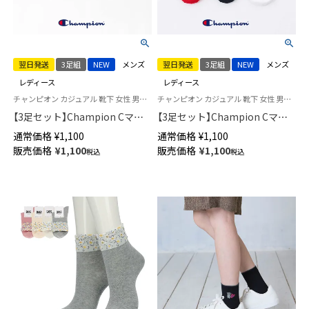
翌日発送
3足組
NEW
メンズ
翌日発送
3足組
NEW
メンズ
レディース
レディース
チャンピオン カジュアル 靴下 女性 男性 ブランド ユニセックス
チャンピオン カジュアル 靴下 女性 男性 ユニセックス
【3足セット】Champion Cマー
【3足セット】Champion Cマー
クロゴ 消臭糸使用 足底パイル
クロゴ 消臭糸使用 かかと滑り
通常価格
¥
1,100
通常価格
¥
1,100
アーチサポート スニーカー丈
止め付き フットカバー カバー
販売価格
¥
1,100
販売価格
¥
1,100
税込
税込
ソックス メンズ レディース
ソックス 深履き メンズ レディ
【365日最短翌日発送】
ース 【365日最短翌日発送】
92897501
92897502