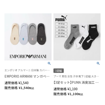
エンポリオ アルマーニ 日本製 カバーソックス 靴下 女性 婦人
3足組
EMPORIO ARMANI マンガベア
プーマ 男性 女性 子供 靴下 3足組 大きいサイズ 小さいサイズ
ラメ 浅履き フットカバー ソッ
【3足セット】PUMA 消臭加工 つ
通常価格
¥
1,540
クス かかと滑り止め付き レデ
ま先かかと補強 アーチサポート
販売価格
¥
1,540
税込
通常価格
¥
1,100
ィース 03447204
異柄ロゴ ショート丈 スポーツ
販売価格
¥
1,100
税込
ソックス メンズ レディース キ
ッズ 92823999