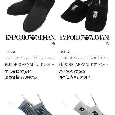
メンズ
メンズ
エンポリオ アルマーニ 公式 ルームシューズ 部屋履き 紳士
エンポリオ アルマーニ 室内用 スリッパ シルバー刺繍 公式 紳士
EMPORIO ARMANI ナポレオン
EMPORIO ARMANI ボアマンガ
ベアヘッド刺繍 メンズ スリッ
べア刺繍 ルームシューズ メン
通常価格
¥
7,040
通常価格
¥
7,040
パ ウォッシャブル仕様 日本製
ズ 織ネーム付き ウォッシャブ
販売価格
¥
7,040
販売価格
¥
7,040
税込
税込
02345879
ル仕様 履き口パイピング 日本
製 02345876