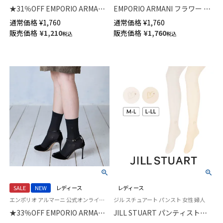
★31％OFF EMPORIO ARMANI
EMPORIO ARMANI フラワー シ
アイレット ストライプ クルー
アー クルー丈 ソックス レディ
通常価格
¥
1,760
通常価格
¥
1,760
丈 ソックス レディース 日本製
ース 日本製 03447101
販売価格
¥
1,210
販売価格
¥
1,760
税込
税込
03447102
SALE
NEW
レディース
レディース
エンポリオ アルマーニ 公式オンラインショップ 婦人 靴下
ジル スチュアート パンスト 女性 婦人
★33％OFF EMPORIO ARMANI
JILL STUART パンティストッ
ラメ リブ クルー丈 ソックス レ
キング ハートモチーフ ワンポ