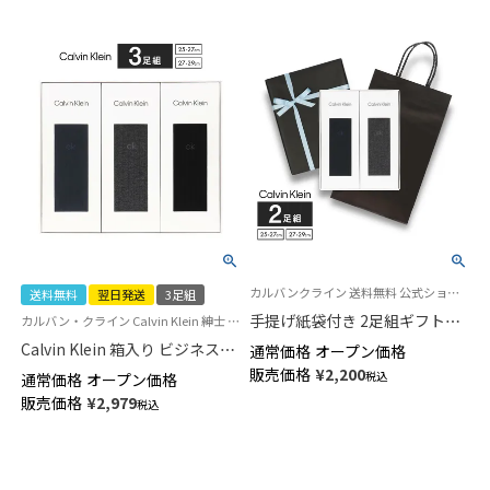
カルバンクライン 送料無料 公式ショップ 紳士 贈答用 靴下
送料無料
翌日発送
3足組
手提げ紙袋付き 2足組ギフトセ
カルバン・クライン Calvin Klein 紳士 靴下 プレゼント ギフト ケース 新生活 入学 入社 就職 転勤 送別
ット Calvin Klein オールシーズ
Calvin Klein 箱入り ビジネス靴
通常価格
オープン価格
ン用 リブ編み 抗菌防臭 クルー
下 3足セット リブ編み 抗菌防臭
販売価格
¥
2,200
税込
通常価格
オープン価格
丈 ビジネス ソックス 包装済 メ
クルー丈 オールシーズン用 メ
販売価格
¥
2,979
ンズ 92592022（CK-20ec-RB）
税込
ンズ 【365日最短翌日発送】
giftset
92592023-n（CK-30ec）giftset