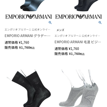
エンポリオ アルマーニ 公式オンラインショップ 紳士 靴下
メンズ
EMPORIO ARMANI グラデーシ
エンポリオ アルマーニ 公式オンラインショップ 紳士 靴下
ョンプリントボックスイーグル
EMPORIO ARMANI 毛混 ビジネ
通常価格
¥
1,760
ショート丈 カジュアル ソック
スソックス イーグル刺しゅう
販売価格
¥
1,760
税込
通常価格
¥
1,760
ス メンズ 02322390
リブ クルー丈 メンズ 02315106
販売価格
¥
1,760
税込