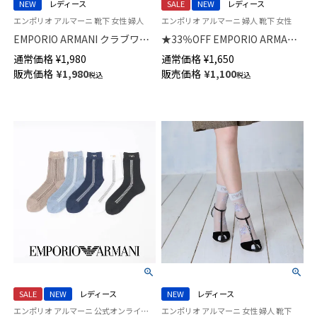
NEW
レディース
SALE
NEW
レディース
エンポリオ アルマーニ 靴下 女性 婦人
エンポリオ アルマーニ 婦人 靴下 女性
EMPORIO ARMANI クラブワッ
★33％OFF EMPORIO ARMANI
ペン クルー丈 ソックス レディ
イーグル ジャガード クルー丈
通常価格
¥
1,980
通常価格
¥
1,650
ース 日本製 03447106
ソックス レディース 日本製
販売価格
¥
1,980
販売価格
¥
1,100
税込
税込
03447103
SALE
NEW
レディース
NEW
レディース
エンポリオ アルマーニ 公式オンラインショップ 婦人 靴下
エンポリオ アルマーニ 女性 婦人 靴下