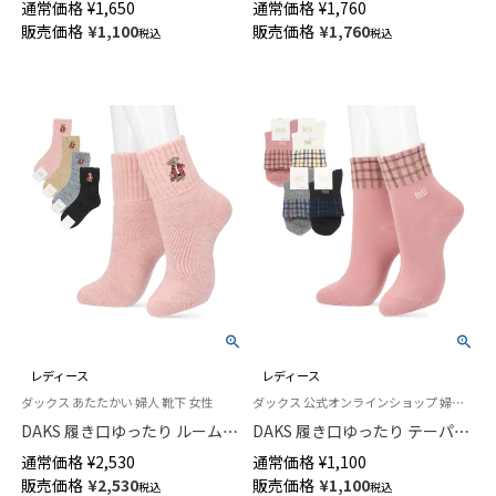
通常価格
¥
1,650
通常価格
¥
1,760
ディース 日本製 03447100
イント シャイニー スケッチハ
販売価格
¥
1,100
販売価格
¥
1,760
税込
税込
ート つま先スルー 日本製 レデ
ィース 01057430
レディース
レディース
ダックス あたたかい 婦人 靴下 女性
ダックス 公式オンラインショップ 婦人 靴下
DAKS 履き口ゆったり ルームソ
DAKS 履き口ゆったり テーパー
ックス 内起毛 総パイル 杢調ベ
仕様 チェック ロゴ 刺繍 DAKS
通常価格
¥
2,530
通常価格
¥
1,100
ア刺繍 クルー丈 レディース 日
クルー丈 レディース ソックス
販売価格
¥
2,530
販売価格
¥
1,100
税込
税込
本製 03368910
03367321