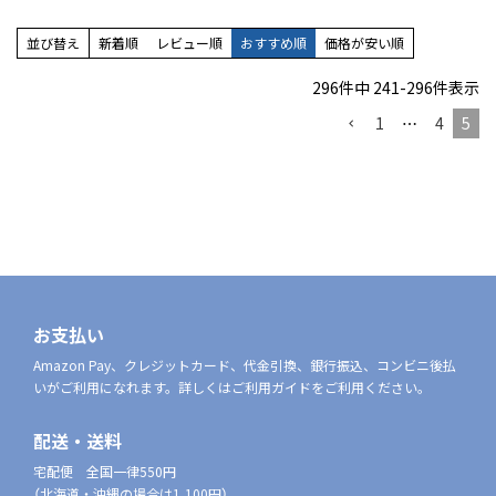
並び替え
新着順
レビュー順
おすすめ順
価格が安い順
296
件中
241
-
296
件表示
1
…
4
5
お支払い
Amazon Pay、クレジットカード、代金引換、銀行振込、コンビニ後払
いがご利用になれます。詳しくはご利用ガイドをご利用ください。
配送・送料
宅配便 全国一律550円
（北海道・沖縄の場合は1,100円）