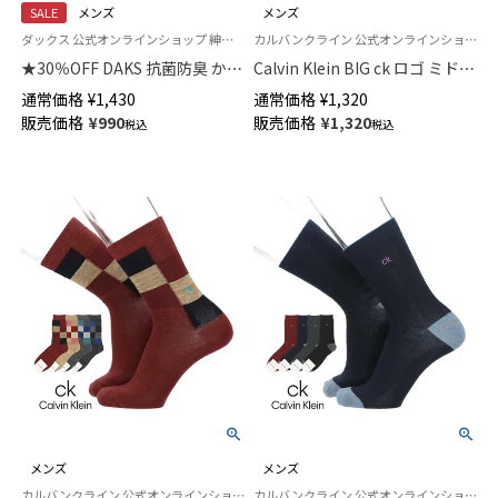
SALE
メンズ
メンズ
ダックス 公式オンラインショップ 紳士 靴下
カルバンクライン 公式オンラインショップ 紳士 靴下 男性
★30％OFF DAKS 抗菌防臭 かか
Calvin Klein BIG ck ロゴ ミドル
としっかりホールド City Check
丈 カジュアル ソックス メンズ
通常価格
¥
1,430
通常価格
¥
1,320
クルー丈 メンズ カジュアル ソ
02542275
販売価格
¥
990
販売価格
¥
1,320
税込
税込
ックス 02512673
メンズ
メンズ
カルバンクライン 公式オンラインショップ 紳士 靴下 男性
カルバンクライン 公式オンラインショップ 紳士 靴下 男性