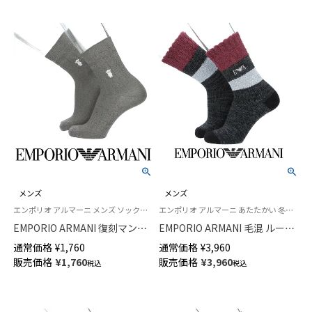
メンズ
メンズ
エンポリオ アルマーニ メンズ ソックス 靴下
エンポリオ アルマーニ あたたかい 冬用 靴下
EMPORIO ARMANI 復刻マンガ
EMPORIO ARMANI 毛混 ルーム
ベア刺繍 ミドル丈 カジュアル
ソックス タクテルモール evaイ
通常価格
¥
1,760
通常価格
¥
3,960
ソックス メンズ 02342438
ーグル刺繍 足底滑り止め付 ク
販売価格
¥
1,760
販売価格
¥
3,960
税込
税込
ルー丈 日本製 メンズ 02345875