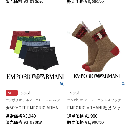
販売価格
¥
2,970
販売価格
¥
3,080
税込
税込
ボクサーパンツ 【S/M/L】 前閉じ
EUサイズ メンズ 54059786
EUサイズ メンズ 54059831
SALE
メンズ
メンズ
エンポリオ アルマーニ Underwear アンダーウェア 男性 紳士 下着
エンポリオ アルマーニ メンズ ソックス 靴下
★50%OFF EMPORIO ARMANI
EMPORIO ARMANI 毛混 ジャガ
MEGALOGO メガロゴ ボクサー
ードチェックマンガベア刺繍 ミ
通常価格
¥
5,940
通常価格
¥
1,980
パンツ 【S/M/L】 前閉じ EUサイ
ドル丈 カジュアル ソックス メ
販売価格
¥
2,970
販売価格
¥
1,980
税込
税込
ズ メンズ 54059781
ンズ 日本製 02345173