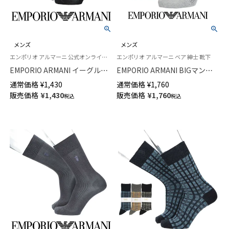
メンズ
メンズ
エンポリオ アルマーニ 公式オンラインショップ 紳士 靴下
エンポリオ アルマーニ ベア 紳士 靴下
EMPORIO ARMANI イーグル＆
EMPORIO ARMANI BIGマンガ
復刻マンガベアシルエット クル
ベア スニーカー丈 ソックス メ
通常価格
¥
1,430
通常価格
¥
1,760
ー丈 ビジネス ソックス メンズ
ンズ 02322393
販売価格
¥
1,430
販売価格
¥
1,760
税込
税込
02312580