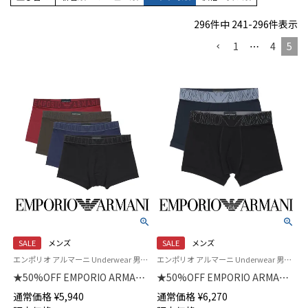
296
件中
241
-
296
件表示
1
…
4
5
SALE
メンズ
SALE
メンズ
エンポリオ アルマーニ Underwear 男性 アンダーウェア 紳士 下着
エンポリオ アルマーニ Underwear 男性アンダーウェア 紳士 下着
★50%OFF EMPORIO ARMANI
★50%OFF EMPORIO ARMANI
ESSENTIAL MICROFIBER エッ
MEGALOGO メガロゴ ボクサー
通常価格
¥
5,940
通常価格
¥
6,270
センシャル マイクロファイバー
ブリーフパンツ 前閉じ 【S/M/L】