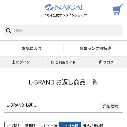
ナイガイ公式オンラインショップ
予約商品
予約商品のみを表示
並び順
新着順
お気に入り
会員ランク別特典
登録順
価格が安い順
ログイン
ご利用ガイド
ブログ
価格が高い順
優先度順
レビュー順
L-BRAND お返し商品一覧
キーワードヒット順
検索
L-BRAND お返し
詳細検索
並び替え
新着順
レビュー順
おすすめ順
価格が安い順