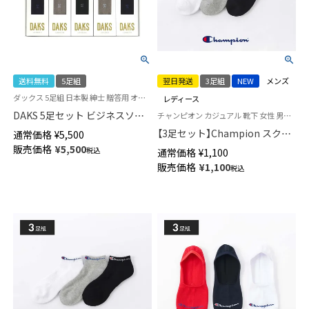
送料無料
5足組
翌日発送
3足組
NEW
メンズ
ダックス 5足組 日本製 紳士 贈答用 オールシーズン用 靴下
レディース
DAKS 5足セット ビジネスソッ
チャンピオン カジュアル 靴下 女性 男性 ユニセックス
クス 包装済ギフトセット 綿
【3足セット】Champion スクリ
通常価格
¥
5,500
100％ クルー丈 メンズ
プトロゴ 消臭糸使用 足底パイ
販売価格
¥
5,500
税込
通常価格
¥
1,100
02534009（DA-50）giftset
ル アーチサポート ショート丈
販売価格
¥
1,100
税込
ソックス メンズ レディース
【365日最短翌日発送】
92897503