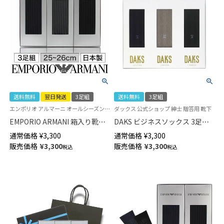
送料無料
翌日発送
3足組
送料無料
3足組
エンポリオ アルマーニ オールシーズン用 日本製 紳士 靴下 ラッピング済 ギフト
ダックス 公式ショップ 紳士 贈答用 靴下
EMPORIO ARMANI 箱入り靴下3
DAKS ビジネスソックス 3足組
足セット ギフト用 Dress ビジネ
ギフトセット 綿100％ オールシ
通常価格
¥
3,300
通常価格
¥
3,300
ス リブ 両面ロゴ刺繍 クルー丈
ーズン用 クルー丈 メンズ 日本
販売価格
¥
3,300
販売価格
¥
3,300
税込
税込
メンズ 【365日最短翌日発送】
製 包装済 02534008（DA-30）
02492039（EA-3p） giftset
giftset