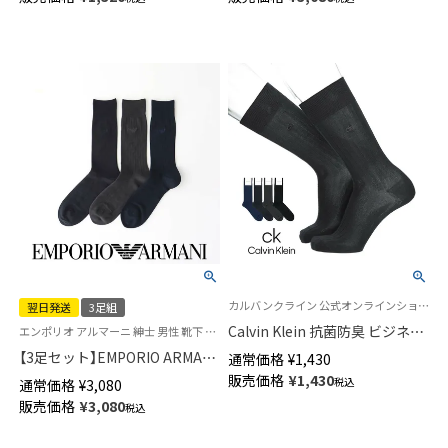
02522558
日最短翌日発送】92312723
カルバンクライン 公式オンラインショップ 紳士 靴下
翌日発送
3足組
Calvin Klein 抗菌防臭 ビジネス
エンポリオ アルマーニ 紳士 男性 靴下 ギフト プレゼント
ソックス 太リブ クルー丈 メン
【3足セット】EMPORIO ARMANI
通常価格
¥
1,430
ズ 02562700
ビジネスソックス イーグル ロ
販売価格
¥
1,430
税込
通常価格
¥
3,080
ゴ クルー丈 メンズ 【365日最短
販売価格
¥
3,080
税込
翌日発送】92312722