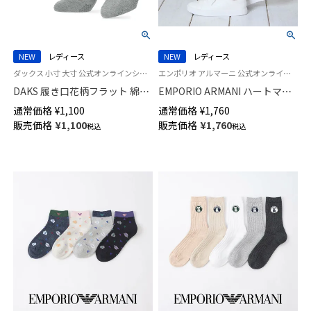
NEW
レディース
NEW
レディース
ダックス 小寸 大寸 公式オンラインショップ 婦人靴下 女性
エンポリオ アルマーニ 公式オンラインショップ 婦人 靴下 女性
DAKS 履き口花柄フラット 綿混
EMPORIO ARMANI ハートマン
クルー丈 ソックス 日本製 足底
ガベア ショート丈 ソックス レ
通常価格
¥
1,100
通常価格
¥
1,760
滑り止め付き レディース
ディース 日本製 03447206
販売価格
¥
1,100
販売価格
¥
1,760
税込
税込
03367465