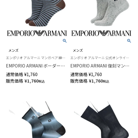
メンズ
メンズ
エンポリオ アルマーニ マンガベア 紳士 靴下
エンポリオ アルマーニ 公式オンラインショップ 紳士 靴下
EMPORIO ARMANI ボーダーマ
EMPORIO ARMANI 復刻マンガ
ンガベア 刺しゅう ショート丈
ベア ショート丈 カジュアル ソ
通常価格
¥
1,760
通常価格
¥
1,760
カジュアル ソックス メンズ 日
ックス メンズ 日本製 02322391
販売価格
¥
1,760
販売価格
¥
1,760
税込
税込
本製 02322392