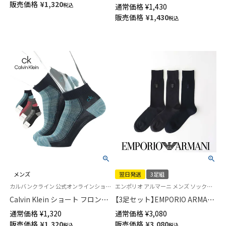
プ ck刺繍 クルー丈 カジュアル
販売価格
¥
1,320
税込
通常価格
¥
1,430
ソックス メンズ 02542271
販売価格
¥
1,430
税込
メンズ
翌日発送
3足組
カルバンクライン 公式オンラインショップ 紳士 男性 靴下
エンポリオ アルマーニ メンズ ソックス 靴下 ギフト プレゼント
Calvin Klein ショート フロント
【3足セット】EMPORIO ARMANI
ストライプ スニーカー丈 カジ
ビジネスソックス マンガベア
通常価格
¥
1,320
通常価格
¥
3,080
ュアル ソックス メンズ
刺しゅう クルー丈 メンズ 【365
販売価格
¥
1,320
販売価格
¥
3,080
税込
税込