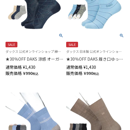
SALE
SALE
ダックス 公式オンラインショップ 紳士 靴下
ダックス 日本製 公式オンラインショップ 紳士 靴下
★30％OFF DAKS 涼感 オーガニ
★30％OFF DAKS 履き口ゆった
ック綿麻混 ステッチダイヤ 履
り ソフト口ゴム やわらか綿混
通常価格
¥
1,430
通常価格
¥
1,430
き口ゆったり ショート丈 メン
ロゴ＆ボーダー ショート丈 メ
販売価格
¥
990
販売価格
¥
990
税込
税込
ズカジュアル ソックス
ンズ カジュアル ソックス
02516723
02512720