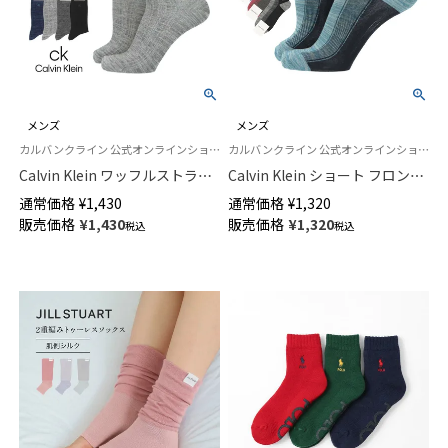
メンズ
メンズ
カルバンクライン 公式オンラインショップ 紳士 靴下
カルバンクライン 公式オンラインショップ 紳士 男性 靴下
Calvin Klein ワッフルストライ
Calvin Klein ショート フロント
プ ck刺繍 クルー丈 カジュアル
ストライプ スニーカー丈 カジ
通常価格
¥
1,430
通常価格
¥
1,320
ソックス メンズ 02542271
ュアル ソックス メンズ
販売価格
¥
1,430
販売価格
¥
1,320
税込
税込
02522558