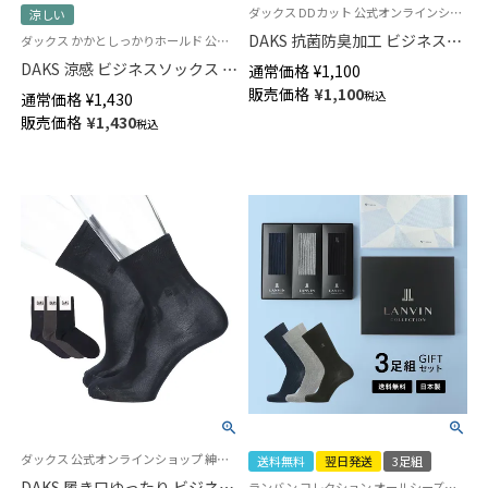
ダックス DDカット 公式オンラインショップ 紳士 靴下
涼しい
DAKS 抗菌防臭加工 ビジネスソ
ダックス かかとしっかりホールド 公式オンラインショップ 紳士 靴下
ックス 小寸 大寸 平無地 タック
DAKS 涼感 ビジネスソックス 小
通常価格
¥
1,100
ストライプ クルー丈 メンズ
寸 大寸 強撚糸 足底メッシュ 抗
販売価格
¥
1,100
税込
通常価格
¥
1,430
02502571
菌防臭 ストライプ クルー丈 メ
販売価格
¥
1,430
税込
ンズ 02502567
ダックス 公式オンラインショップ 紳士 靴下
送料無料
翌日発送
3足組
DAKS 履き口ゆったり ビジネス
ランバン コレクション オールシーズン用 男性 プレゼント ソックス【送料無料】 贈答 歳暮 クリスマス