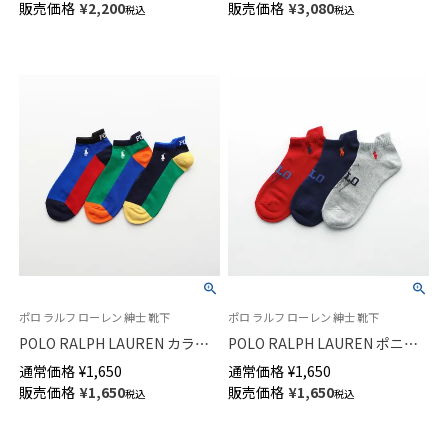
販売価格
¥
2,200
販売価格
¥
3,080
税込
税込
クス メンズ 【365日最短翌日発
翌日発送】92312722
送】92342717
ポロ ラルフ ローレン 紳士 靴下
ポロ ラルフ ローレン 紳士 靴下
POLO RALPH LAUREN カラー
POLO RALPH LAUREN ポニー
ブロックローカット ワンポイン
ローカット ワンポイント刺しゅ
通常価格
¥
1,650
通常価格
¥
1,650
ト刺しゅう オーガニックコット
う オーガニックコットン混 履
販売価格
¥
1,650
販売価格
¥
1,650
税込
税込
ン混 スニーカー丈 メンズ ソッ
き口タブ付きスニーカー丈 メン
クス 02022288
ズ ソックス 02022287