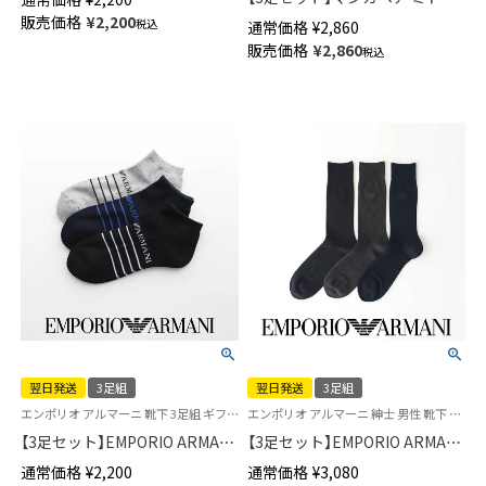
ーベア クルー丈 カジュアル メ
丈カジュアルソックス 足底パイ
販売価格
¥
2,200
税込
通常価格
¥
2,860
ンズ ソックス 02012503
ル メンズ 【365日最短翌日発送】
販売価格
¥
2,860
税込
92342721
翌日発送
3足組
翌日発送
3足組
エンポリオ アルマーニ 靴下 3足組 ギフト プレゼント
エンポリオ アルマーニ 紳士 男性 靴下 ギフト プレゼント
【3足セット】EMPORIO ARMANI
【3足セット】EMPORIO ARMANI
EAロゴボーダー スニーカー丈
ビジネスソックス イーグル ロ
通常価格
¥
2,200
通常価格
¥
3,080
足底パイル EA カジュアルソッ
ゴ クルー丈 メンズ 【365日最短