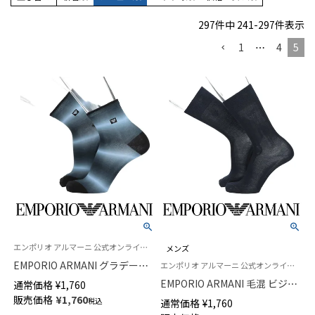
297
件中
241
-
297
件表示
1
…
4
5
エンポリオ アルマーニ 公式オンラインショップ 紳士 靴下
メンズ
EMPORIO ARMANI グラデーシ
エンポリオ アルマーニ 公式オンラインショップ 紳士 靴下
ョンプリントボックスイーグル
EMPORIO ARMANI 毛混 ビジネ
通常価格
¥
1,760
ショート丈 カジュアル ソック
スソックス イーグル刺しゅう
販売価格
¥
1,760
税込
通常価格
¥
1,760
ス メンズ 02322390
リブ クルー丈 メンズ 02315106