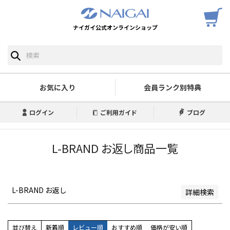
ナイガイ公式オンラインショップ
予約商品
予約商品のみを表示
並び順
新着順
お気に入り
会員ランク別特典
登録順
価格が安い順
ログイン
ご利用ガイド
ブログ
価格が高い順
優先度順
レビュー順
L-BRAND お返し商品一覧
キーワードヒット順
検索
L-BRAND お返し
詳細検索
並び替え
新着順
レビュー順
おすすめ順
価格が安い順