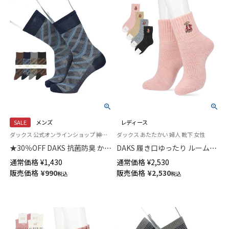
SALE
メンズ
レディース
ダックス 公式オンラインショップ 紳士 靴下
ダックス あたたかい 婦人 靴下 女性
★30％OFF DAKS 抗菌防臭 かか
DAKS 履き口ゆったり ルームソ
としっかりホールド City Check
ックス 内起毛 総パイル 杢調ベ
通常価格
¥
1,430
通常価格
¥
2,530
クルー丈 メンズ カジュアル ソ
ア刺繍 クルー丈 レディース 日
販売価格
¥
990
販売価格
¥
2,530
税込
税込
ックス 02512673
本製 03368910