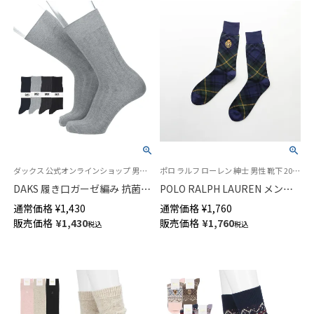
ダックス 公式オンラインショップ 男性 靴下
ポロ ラルフ ローレン 紳士 男性 靴下 2024FW
DAKS 履き口ガーゼ編み 抗菌防
POLO RALPH LAUREN メンズ
臭 ビジネスソックス エクステ
エンブレム タータンチェック柄
通常価格
¥
1,430
通常価格
¥
1,760
ンドヒール 無地 リブ クルー丈
クルー丈 ソックス 92012010
販売価格
¥
1,430
販売価格
¥
1,760
税込
税込
メンズ 小寸 大寸 02502717