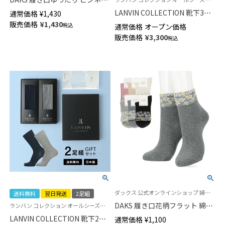
ソックス 平無地 かかとしっか
LANVIN COLLECTION 靴下3足
通常価格
¥
1,430
りホールド 抗菌防臭 20cmミド
セット 箱入りギフト リブ編み
販売価格
¥
1,430
税込
通常価格
オープン価格
ル丈 メンズ 02502576
クルー丈 ビジネス カジュアル
販売価格
¥
3,300
税込
ソックス メンズ【365日最短翌
日発送】 02492066（LVC-30）
giftset
ダックス 公式オンラインショップ 婦人 靴下
送料無料
翌日発送
2足組
DAKS 履き口花柄フラット 綿混
ランバン コレクション オールシーズン用 男性 ソックス 靴下 プレゼント ギフト 贈答 歳暮 クリスマス
足底滑り止め付き 日本製 クル
LANVIN COLLECTION 靴下2足
通常価格
¥
1,100
ー丈 ソックス レディース