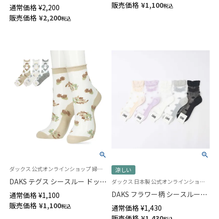
セット 箱入りギフト リブ編み
販売価格
¥
1,100
税込
通常価格
¥
2,200
03367365
クルー丈 ビジネス カジュアル
販売価格
¥
2,200
税込
ソックス メンズ【365日最短翌
日発送】 【送料無料】
02492065（LVC-20）giftset
ダックス 公式オンラインショップ 婦人 靴下
涼しい
DAKS テグス シースルー ドット
ダックス 日本製 公式オンラインショップ 婦人 靴下
フラワー柄 クルー丈 ソックス
DAKS フラワー柄 シースルーソ
通常価格
¥
1,100
レディース 03367319
ックス つま先フラット レーヨ
販売価格
¥
1,100
税込
通常価格
¥
1,430
ンシルク混 テグス クルー丈 レ
販売価格
¥
1,430
税込