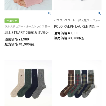
ポロ ラルフローレン 婦人 靴下 カジュアル 2025FW
WEB限定
POLO RALPH LAUREN 内起毛
ジル スチュアート ルームソックス 日本製
POLO LOGO ROOM ルームソッ
JILL STUART 2重編み 肌側シル
通常価格
¥
3,300
クス 足底滑り止め付き クルー
ク トゥーレス ソックス レディ
販売価格
¥
3,300
税込
通常価格
¥
1,980
丈 レディース 03228545
ース 93140005
販売価格
¥
1,980
税込