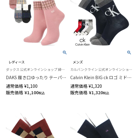
レディース
メンズ
ダックス 公式オンラインショップ 婦人 靴下
カルバンクライン 公式オンラインショップ 紳士 靴下 男性
DAKS 履き口ゆったり テーパー
Calvin Klein BIG ck ロゴ ミドル
仕様 チェック ロゴ 刺繍 DAKS
丈 カジュアル ソックス メンズ
通常価格
¥
1,100
通常価格
¥
1,320
クルー丈 レディース ソックス
02542275
販売価格
¥
1,100
販売価格
¥
1,320
税込
税込
03367321