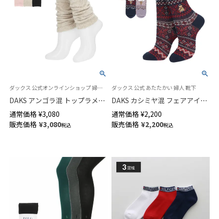
ダックス 公式オンラインショップ 婦人 ウォーマー
ダックス 公式 あたたかい 婦人 靴下
DAKS アンゴラ混 トップラメ
DAKS カシミヤ混 フェアアイル
LW レッグウォーマー レディー
ベア クルー丈 ソックス レディ
通常価格
¥
3,080
通常価格
¥
2,200
ス あたたかい 03368741
ース 03368738
販売価格
¥
3,080
販売価格
¥
2,200
税込
税込