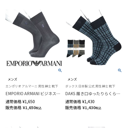
メンズ
メンズ
エンポリオ アルマーニ 男性 紳士 靴下
ダックス 日本製 公式 男性 紳士 靴下
EMPORIO ARMANI ビジネスソ
DAKS 履き口ゆったりらくらく
ックス スモールベアサイドスト
ガーゼ編み アクリル毛混 かか
通常価格
¥
1,650
通常価格
¥
1,430
ライプ ワンポイントベア刺しゅ
としっかりホールド 格子柄ジャ
販売価格
¥
1,650
販売価格
¥
1,430
税込
税込
う クルー丈 メンズ 02312569
ガード クルー丈 メンズ カジュ
アル ソックス 02515744