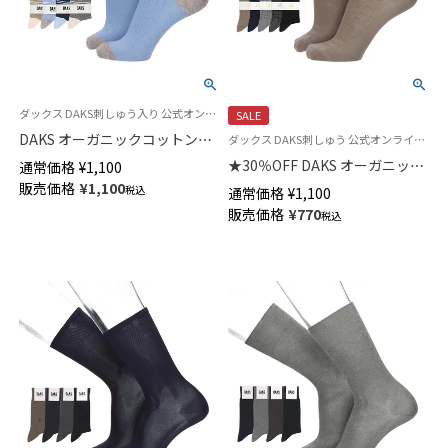
ダックス DAKS刺しゅう入り 公式オンラインショップ 紳士 靴下
SALE
DAKS オーガニックコットン混
ダックス DAKS刺しゅう 公式オンラインショップ 紳士 靴下
リブ カジュアルソックス かか
★30％OFF DAKS オーガニック
通常価格
¥
1,100
としっかりホールド 20cm丈 ミ
コットン混 かかとしっかりホー
販売価格
¥
1,100
税込
通常価格
¥
1,100
ドル丈 メンズ 02512677
ルド ベーシックチェックリンク
販売価格
¥
770
税込
ス クルー丈 メンズ カジュアル
ソックス 02512668