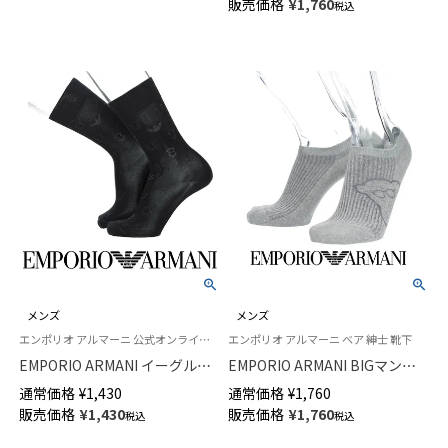
販売価格
¥
1,760
税込
メンズ
メンズ
エンポリオ アルマーニ 公式オンラインショップ 紳士 靴下
エンポリオ アルマーニ ベア 紳士 靴下
EMPORIO ARMANI イーグル＆
EMPORIO ARMANI BIGマンガ
復刻マンガベアシルエット クル
ベア スニーカー丈 ソックス メ
通常価格
¥
1,430
通常価格
¥
1,760
ー丈 ビジネス ソックス メンズ
ンズ 02322393
販売価格
¥
1,430
販売価格
¥
1,760
税込
税込
02312580