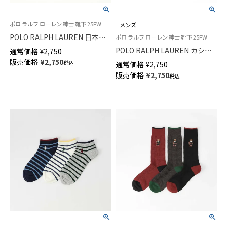
ポロ ラルフ ローレン 紳士 靴下 25FW
メンズ
POLO RALPH LAUREN 日本製
ポロ ラルフ ローレン 紳士 靴下 25FW
カシミヤ混 ケーブル編み ポロ
POLO RALPH LAUREN カシミ
通常価格
¥
2,750
ポニー刺しゅう クルー丈 ビジ
ヤ混 フラットベッド ゴードン
販売価格
¥
2,750
税込
通常価格
¥
2,750
ネス カジュアル メンズ ソック
タータンチェック ポロポニー刺
販売価格
¥
2,750
ス 02041006
税込
しゅう クルー丈 ビジネス カジ
ュアル 日本製 メンズ ソックス
02041005