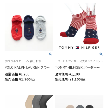
ポロ ラルフ ローレン 紳士 靴下
トミーヒルフィガー 公式オンラインショップ 紳士 靴下
POLO RALPH LAUREN フラッ
TOMMY HILFIGER ボーダース
グベア フットカバー オーガニ
ター スニーカー丈 ソックス メ
通常価格
¥
1,760
通常価格
¥
1,100
ックコットン混 メンズ ソック
ンズ 02552678
販売価格
¥
1,760
販売価格
¥
1,100
税込
税込
ス 02022286