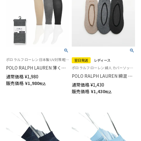
ポロ ラルフ ローレン 日本製 UV対策 軽い着用感 婦人 レギンス 2025SS
翌日発送
レディース
POLO RALPH LAUREN 薄くて
ポロ ラルフ ローレン 婦人 カバーソックス 2025SS
軽いレギンス 10分丈 ハイゲー
POLO RALPH LAUREN 綿混 極
通常価格
¥
1,980
ジ綿混 100デニール相当 レディ
薄 やや浅履きタイプ かかと滑
販売価格
¥
1,980
税込
通常価格
¥
1,430
ース 01841591
り止め付き フットカバー レデ
販売価格
¥
1,430
税込
ィース 日本製 【365日最短翌日
発送】01824353