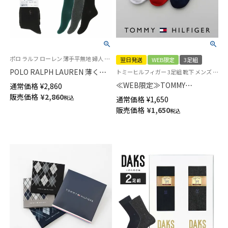
ポロ ラルフ ローレン 薄手平無地 婦人 タイツ 冬 旧01847606
翌日発送
WEB限定
3足組
POLO RALPH LAUREN 薄くて
トミーヒルフィガー 3足組 靴下 メンズ レディース
暖かい毛混タイツ ワンポイント
≪WEB限定≫TOMMY
通常価格
¥
2,860
刺繍 マチ付 レディース
HILFIGER 【3足セット】 足底パ
販売価格
¥
2,860
税込
通常価格
¥
1,650
01847611
イル トップロゴ オーガニック
販売価格
¥
1,650
税込
コットン混 スニーカー丈ソック
ス ユニセックス【365日最短翌
日発送】 92554056