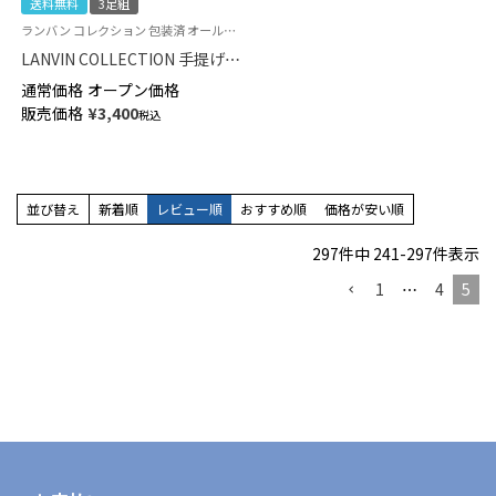
送料無料
3足組
ランバン コレクション 包装済 オールシーズン用 公式ショップ 紳士 贈答用 靴下
LANVIN COLLECTION 手提げ紙
袋付き 3足組ギフトセット リブ
通常価格
オープン価格
編み クルー丈 ビジネス ソック
販売価格
¥
3,400
税込
ス メンズ 02492053（LV-30-
RB）giftset
並び替え
新着順
レビュー順
おすすめ順
価格が安い順
297
件中
241
-
297
件表示
1
…
4
5