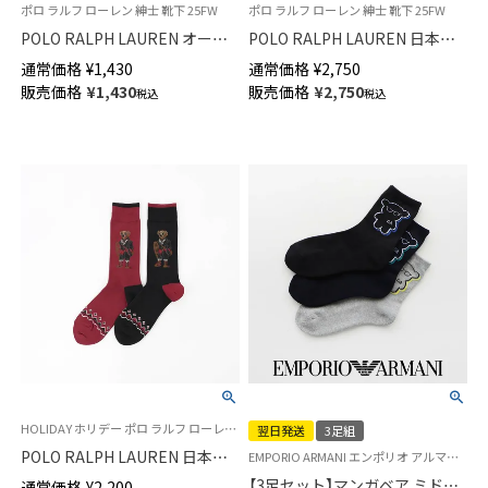
ポロ ラルフ ローレン 紳士 靴下 25FW
ポロ ラルフ ローレン 紳士 靴下 25FW
POLO RALPH LAUREN オーガ
POLO RALPH LAUREN 日本製
ニックコットン混 ボーダー ポ
毛混 ラグジュアリーホリデーチ
通常価格
¥
1,430
通常価格
¥
2,750
ロポニー刺しゅう スニーカー丈
ェックベア ポロベア 刺しゅう
販売価格
¥
1,430
販売価格
¥
2,750
税込
税込
ソックス メンズ 【25-27cm】
クルー丈 カジュアル メンズ ソ
【27-29cm】02022322
ックス 02015016
HOLIDAY ホリデー ポロ ラルフ ローレン 紳士 靴下 25FW
翌日発送
3足組
POLO RALPH LAUREN 日本製
EMPORIO ARMANI エンポリオ アルマーニ EA 靴下 男性 ギフト プレゼント
オーガニックコットン混 ホリデ
【3足セット】マンガベア ミドル
通常価格
¥
2,200