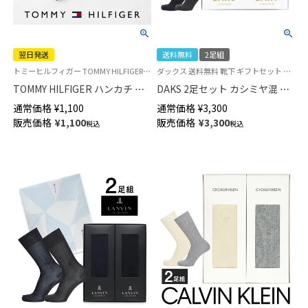
翌日発送
送料無料
2足組
トミーヒルフィガー TOMMY HILFIGER 公式オンラインショップ・正規ライセンス品 メンズ ブランド ハンカチ ギフト・プレゼント
ダックス 送料無料 靴下 ギフトセット 贈答用
TOMMY HILFIGER ハンカチ ア
DAKS 2足セット カシミヤ混 ビ
ーガイル柄 綿100％ メンズ
ジネスソックス ギフトセット
通常価格
¥
1,100
通常価格
¥
3,300
【365日最短翌日発送】
日本製 クルー丈 メンズ
販売価格
¥
1,100
販売価格
¥
3,300
税込
税込
02582162
02534024（DA-32CA） giftset