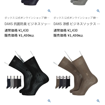
ダックス 公式オンラインショップ 紳士 靴下
ダックス 公式オンラインショップ 紳士 靴下
DAKS 抗菌防臭 ビジネスソック
DAKS 涼感 ビジネスソックス 強
ス 平無地 かかとしっかりホー
撚糸 足底鹿の子編み 抗菌防臭
通常価格
¥
1,430
通常価格
¥
1,430
ルド クルー丈 メンズ 02502572
消臭加工 ダイヤリンクス クル
販売価格
¥
1,430
販売価格
¥
1,430
税込
税込
ー丈 メンズ 02502575