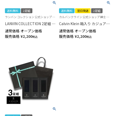
送料無料
2足組
送料無料
翌日発送
2足組
ランバン コレクション 公式ショップ 紳士 贈答用 靴下
カルバンクライン 公式ショップ 紳士 贈答用 靴下
LANVIN COLLECTION 2足組 ビ
Calvin Klein 箱入り カジュアル
ジネスソックス ギフトセット
ソックス 2足セット オールシー
通常価格
オープン価格
通常価格
オープン価格
オールシーズン用 リブ編み ク
ズン用 ロゴ刺繡 リブ クルー丈
販売価格
¥
2,200
販売価格
¥
2,200
税込
税込
ルー丈 包装済 メンズ
包装済 メンズ【365日最短翌日
02492052（LV-20）giftset
発送】 02592019（CKC-20）
giftset