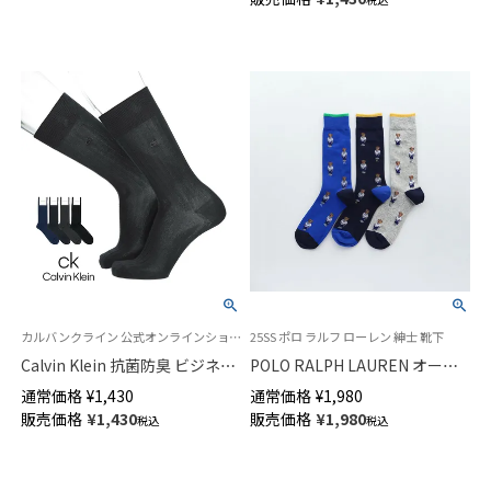
ディース 03367028
カルバンクライン 公式オンラインショップ 紳士 靴下
25SS ポロ ラルフ ローレン 紳士 靴下
Calvin Klein 抗菌防臭 ビジネス
POLO RALPH LAUREN オール
ソックス 太リブ クルー丈 メン
オーバー アスレチックベア ポ
通常価格
¥
1,430
通常価格
¥
1,980
ズ 02562700
ロベア クルー丈 カジュアル メ
販売価格
¥
1,430
販売価格
¥
1,980
税込
税込
ンズ ソックス 02012480