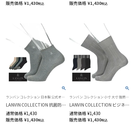
販売価格
¥
1,430
販売価格
¥
1,430
税込
税込
ル丈 メンズ 02502576
メンズ02452318
ランバン コレクション 日本製 公式オンラインショップ 紳士 靴下
ランバン コレクション 小寸 大寸 強撚糸 公式オンラインショップ 紳士 靴下
LANVIN COLLECTION 抗菌防臭
LANVIN COLLECTION ビジネス
ミドルゲージ リブカジュアルソ
ソックス 涼感 足底鹿の子編み
通常価格
¥
1,430
通常価格
¥
1,430
ックス ショート丈 メンズ
抗菌防臭 リンクスストライプ
販売価格
¥
1,430
販売価格
¥
1,430
税込
税込
02452314
クルー丈 メンズ 02402031