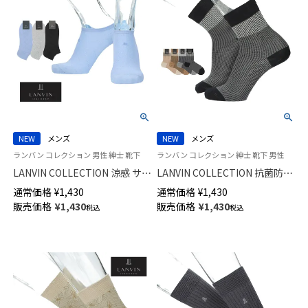
NEW
メンズ
NEW
メンズ
ランバン コレクション 男性 紳士 靴下
ランバン コレクション 紳士 靴下 男性
LANVIN COLLECTION 涼感 サラ
LANVIN COLLECTION 抗菌防臭
っとした加工糸使用 抗菌防臭
千鳥格子切替 Hiゲージ ミドル
通常価格
¥
1,430
通常価格
¥
1,430
ダイヤモンド メッシュ スニー
丈 カジュアル ソックス メンズ
販売価格
¥
1,430
販売価格
¥
1,430
税込
税込
カー丈 カジュアル ソックス メ
02412145
ンズ 日本製 02452323