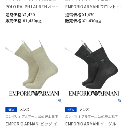
POLO RALPH LAUREN オーガ
EMPORIO ARMANI フロント マ
ニックコットン混 リンクススト
ンガベア スニーカー丈 カジュ
通常価格
¥
1,430
通常価格
¥
1,430
ライプ 20cm ミドル丈 ソックス
アル ソックス メンズ 02322401
販売価格
¥
1,430
販売価格
¥
1,430
税込
税込
【25-27cm】【27-29cm】
02012510
NEW
メンズ
NEW
メンズ
エンポリオ アルマーニ 公式 紳士 靴下
エンポリオ アルマーニ 公式 紳士 靴下
EMPORIO ARMANI ビッグ イー
EMPORIO ARMANI イーグル＆