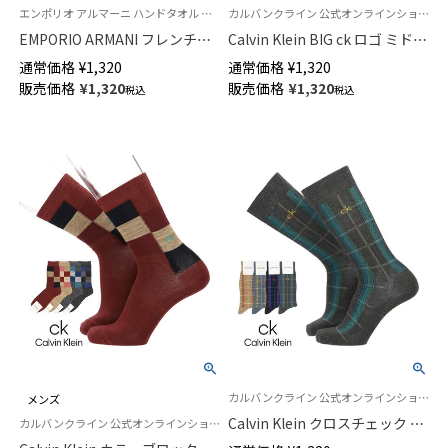
エンポリオ アルマーニ ハンドタオル ハンカチ プレゼント
カルバンクライン 公式オンラインショップ 紳士 靴下 男性
EMPORIO ARMANI フレンチブ
Calvin Klein BIG ck ロゴ ミドル
ルドッグ 綿100％ ミニタオル メ
丈 カジュアル ソックス メンズ
通常価格
¥
1,320
通常価格
¥
1,320
ンズ【365日最短翌日発送】
02542275
販売価格
¥
1,320
販売価格
¥
1,320
税込
税込
02340029
カルバンクライン 公式オンラインショップ 紳士 靴下
メンズ
Calvin Klein クロスチェック ク
カルバンクライン 公式オンラインショップ 紳士 靴下 男性
ルー丈 カジュアル ソックス メ