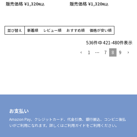
ュアル ソックス メンズ
ソックス 【365日最短翌日発送】
販売価格
¥
1,320
販売価格
¥
1,320
税込
税込
02522558
02262259
並び替え
新着順
レビュー順
おすすめ順
価格が安い順
536
件中
421
-
480
件表示
1
…
7
8
9
お支払い
Amazon Pay、クレジットカード、代金引換、銀行振込、コンビニ後払
いがご利用になれます。詳しくはご利用ガイドをご利用ください。