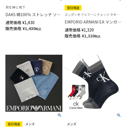
男性 紳士 靴下
翌日発送
DAKS 綿100％ ストレッチ ソフ
エンポリオ アルマーニ チェック タオル ハンドタオル ハンカチ ブランド プレゼント 転勤 送別
トフィット ワイド補強 ワンポ
EMPORIO ARMANI EA マンガベ
通常価格
¥
1,430
イント クルー丈 リブ ビジネス
ア 綿100％ ミニタオル メンズ
販売価格
¥
1,430
税込
通常価格
¥
1,320
ソックス メンズ 日本製
【365日最短翌日発送】
販売価格
¥
1,320
02502560
税込
02340025
翌日発送
メンズ
メンズ