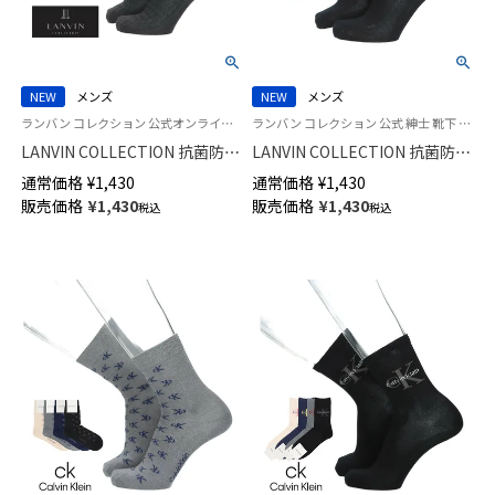
NEW
メンズ
NEW
メンズ
ランバン コレクション 公式オンラインショップ 紳士 靴下 男性
ランバン コレクション 公式 紳士 靴下 男性
LANVIN COLLECTION 抗菌防臭
LANVIN COLLECTION 抗菌防臭
ビジネス ソックス アールデコ
消臭加工 ビジネス ソックス リ
通常価格
¥
1,430
通常価格
¥
1,430
リンクス クルー丈 メンズ
ンクスストライプ ミドル丈 メ
販売価格
¥
1,430
販売価格
¥
1,430
税込
税込
02402039
ンズ 02402038