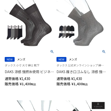
NEW
メンズ
NEW
メンズ
ダックス 小寸 大寸 紳士 靴下
ダックス 公式オンラインショップ 紳士 靴下
DAKS 涼感 強撚糸使用 ビジネス
DAKS 履き口ゴムなし 涼感 強撚
ソックス 足底メッシュ編み 抗
糸使用 ビジネスソックス 抗菌
通常価格
¥
1,430
通常価格
¥
1,430
菌防臭 かかとしっかりホールド
防臭 消臭加工 ミドル丈 メンズ
販売価格
¥
1,430
販売価格
¥
1,430
税込
税込
ストライプメッシュ クルー丈
02502720
メンズ【24-25cm】【27-28cm】
02502574