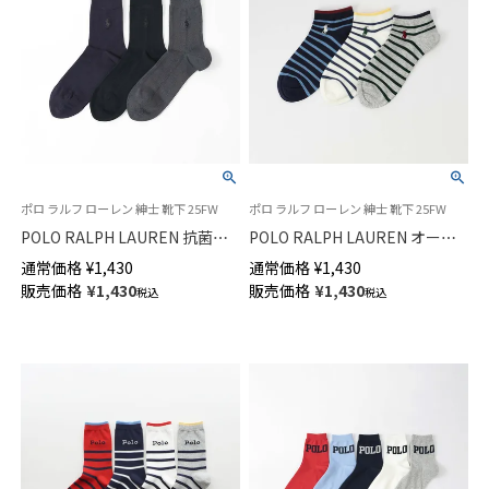
ポロ ラルフ ローレン 紳士 靴下 25FW
ポロ ラルフ ローレン 紳士 靴下 25FW
POLO RALPH LAUREN 抗菌防
POLO RALPH LAUREN オーガ
臭 タック＆スパイラル ポロポ
ニックコットン混 ボーダー ポ
通常価格
¥
1,430
通常価格
¥
1,430
ニー刺しゅう ミドル丈 ビジネ
ロポニー刺しゅう スニーカー丈
販売価格
¥
1,430
販売価格
¥
1,430
税込
税込
ス メンズ ソックス 02042425
ソックス メンズ 【25-27cm】
【27-29cm】02022322