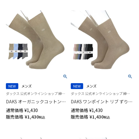
NEW
メンズ
NEW
メンズ
ダックス 公式オンラインショップ 紳士 靴下
ダックス 公式オンラインショップ 紳士 靴下
DAKS オーガニックコットン混
DAKS ワンポイント リブ ずり落
かかとしっかりホールド ダイヤ
ちにくい仕様 消臭加工 24cm丈
通常価格
¥
1,430
通常価格
¥
1,430
リンクス クルー丈 カジュアル
クルー丈 カジュアル ソックス
販売価格
¥
1,430
販売価格
¥
1,430
税込
税込
ソックス メンズ 02512678
日本製 メンズ 02512065