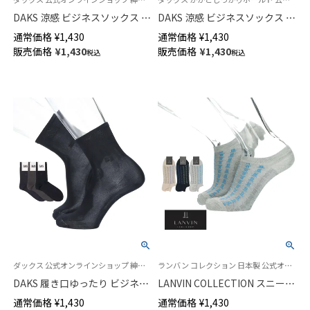
DAKS 涼感 ビジネスソックス 強
DAKS 涼感 ビジネスソックス 小
撚糸 足底鹿の子編み 抗菌防臭
寸 大寸 強撚糸 足底メッシュ 抗
通常価格
¥
1,430
通常価格
¥
1,430
消臭加工 ダイヤリンクス クル
菌防臭 ストライプ クルー丈 メ
販売価格
¥
1,430
販売価格
¥
1,430
税込
税込
ー丈 メンズ 02502575
ンズ 02502567
ダックス 公式オンラインショップ 紳士 靴下
ランバン コレクション 日本製 公式オンラインショップ 紳士 靴下
DAKS 履き口ゆったり ビジネス
LANVIN COLLECTION スニーカ
ソックス 平無地 かかとしっか
ー丈 ソックス 涼感仕様 抗菌防
通常価格
¥
1,430
通常価格
¥
1,430
りホールド 抗菌防臭 20cmミド
臭 アシンメトリーJLモノグラム