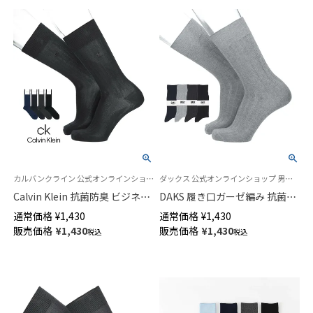
カルバンクライン 公式オンラインショップ 紳士 靴下
ダックス 公式オンラインショップ 男性 靴下
Calvin Klein 抗菌防臭 ビジネス
DAKS 履き口ガーゼ編み 抗菌防
ソックス 太リブ クルー丈 メン
臭 ビジネスソックス エクステ
通常価格
¥
1,430
通常価格
¥
1,430
ズ 02562700
ンドヒール 無地 リブ クルー丈
販売価格
¥
1,430
販売価格
¥
1,430
税込
税込
メンズ 小寸 大寸 02502717