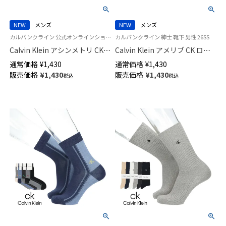
NEW
メンズ
NEW
メンズ
カルバンクライン 公式オンラインショップ 紳士 靴下 男性
カルバンクライン 紳士 靴下 男性 26SS
Calvin Klein アシンメトリ CK
Calvin Klein アメリブ CK ロゴ
ロゴカット ミドル丈 カジュア
カット ミドル丈 カジュアル ソ
通常価格
¥
1,430
通常価格
¥
1,430
ル ソックス メンズ 02542278
ックス メンズ 02542277
販売価格
¥
1,430
販売価格
¥
1,430
税込
税込