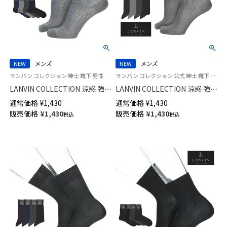
NEW
メンズ
NEW
メンズ
ランバン コレクション 紳士 靴下 男性
ランバン コレクション 公式 紳士 靴下 男性
LANVIN COLLECTION 涼感 強撚
LANVIN COLLECTION 涼感 強撚
糸 足底メッシュ 抗菌防臭 チェ
糸 総メッシュ 抗菌防臭 クルー
通常価格
¥
1,430
通常価格
¥
1,430
ック ミドル丈 ビジネス ソック
丈 ビジネス ソックス メンズ
販売価格
¥
1,430
販売価格
¥
1,430
税込
税込
ス メンズ 02402041
02402040