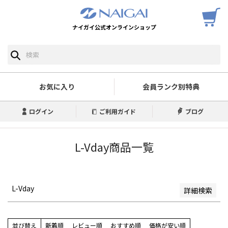
ナイガイ公式オンラインショップ
予約商品
予約商品のみを表示
並び順
新着順
お気に入り
会員ランク別特典
登録順
価格が安い順
ログイン
ご利用ガイド
ブログ
価格が高い順
優先度順
レビュー順
L-Vday商品一覧
キーワードヒット順
検索
L-Vday
詳細検索
並び替え
新着順
レビュー順
おすすめ順
価格が安い順