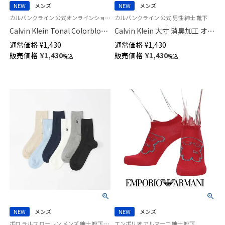
NEW
メンズ
NEW
メンズ
カルバンクライン 公式オンラインショップ 紳士 靴下 男性
カルバンクライン 公式 男性 紳士 靴下
Calvin Klein Tonal Colorblok
Calvin Klein 大寸 消臭加工 オー
クルー丈 カジュアル ソックス
ガニックコットン混 ワンポイン
通常価格
¥
1,430
通常価格
¥
1,430
メンズ 02542276
ト リブ クルー丈 カジュアル ソ
販売価格
¥
1,430
販売価格
¥
1,430
税込
税込
ックス メンズ 日本製 大きいサ
イズ【27-29cm】02542110
NEW
メンズ
NEW
メンズ
ポロ ラルフ ローレン メンズ 紳士 靴下 カジュアル 26SS
エンポリオ アルマーニ 紳士 靴下