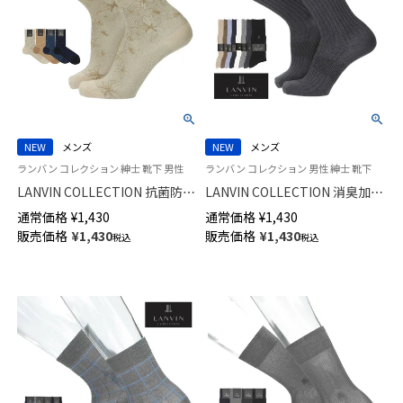
NEW
メンズ
NEW
メンズ
ランバン コレクション 紳士 靴下 男性
ランバン コレクション 男性 紳士 靴下
LANVIN COLLECTION 抗菌防臭
LANVIN COLLECTION 消臭加工
Hiゲージ ALOHAパリデザイン
土踏まずサポート 綿レーヨン混
通常価格
¥
1,430
通常価格
¥
1,430
ミドル丈 カジュアル ソックス
JL両面刺しゅう クルー丈 カジ
販売価格
¥
1,430
販売価格
¥
1,430
税込
税込
メンズ 02412144
ュアル ソックス メンズ 日本製
02412075