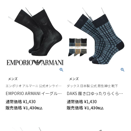
メンズ
メンズ
エンポリオ アルマーニ 公式オンラインショップ 紳士 靴下
ダックス 日本製 公式 男性 紳士 靴下
EMPORIO ARMANI イーグル＆
DAKS 履き口ゆったりらくらく
復刻マンガベアシルエット クル
ガーゼ編み アクリル毛混 かか
通常価格
¥
1,430
通常価格
¥
1,430
ー丈 ビジネス ソックス メンズ
としっかりホールド 格子柄ジャ
販売価格
¥
1,430
販売価格
¥
1,430
税込
税込
02312580
ガード クルー丈 メンズ カジュ
アル ソックス 02515744