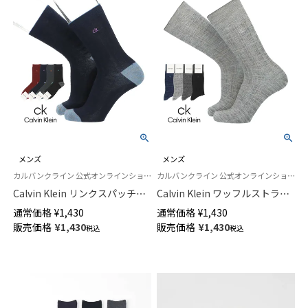
メンズ
メンズ
カルバンクライン 公式オンラインショップ 紳士 靴下 男性
カルバンクライン 公式オンラインショップ 紳士 靴下
Calvin Klein リンクスパッチワ
Calvin Klein ワッフルストライ
ーク ミドル丈 カジュアル ソッ
プ ck刺繍 クルー丈 カジュアル
通常価格
¥
1,430
通常価格
¥
1,430
クス メンズ 02542273
ソックス メンズ 02542271
販売価格
¥
1,430
販売価格
¥
1,430
税込
税込