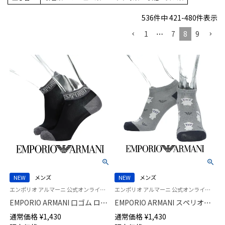
536
件中
421
-
480
件表示
1
…
7
8
9
NEW
メンズ
NEW
メンズ
エンポリオ アルマーニ 公式オンラインショップ 紳士 靴下
エンポリオ アルマーニ 公式オンラインショップ 紳士 靴下
EMPORIO ARMANI 口ゴム ロゴ
EMPORIO ARMANI スペリオー
ショート丈 カジュアル ソック
ルピマ綿混 マンガベア＆イーグ
通常価格
¥
1,430
通常価格
¥
1,430
ス メンズ 02322397
ル スニーカー丈 カジュアル ソ