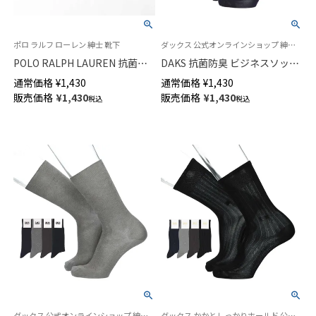
ポロ ラルフ ローレン 紳士 靴下
ダックス 公式オンラインショップ 紳士 靴下
POLO RALPH LAUREN 抗菌防
DAKS 抗菌防臭 ビジネスソック
臭 ストライプ ワンポイント刺
ス 平無地 かかとしっかりホー
通常価格
¥
1,430
通常価格
¥
1,430
しゅう クルー丈 メンズ ビジネ
ルド クルー丈 メンズ 02502572
販売価格
¥
1,430
販売価格
¥
1,430
税込
税込
ス ソックス 02042390
ダックス 公式オンラインショップ 紳士 靴下
ダックス かかとしっかりホールド 公式オンラインショップ 紳士 靴下