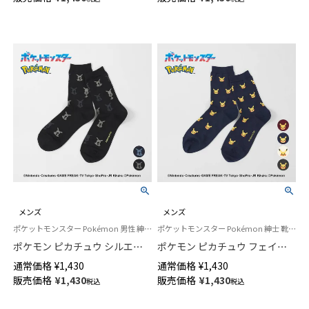
02432105
メンズ
メンズ
ポケットモンスター Pokémon 男性 紳士 靴下
ポケットモンスター Pokémon 紳士 靴下 男性
ポケモン ピカチュウ シルエッ
ポケモン ピカチュウ フェイス
ト クルー丈 カジュアル ソック
クルー丈 カジュアル ソックス
通常価格
¥
1,430
通常価格
¥
1,430
ス メンズ 日本製 02432106
メンズ 日本製 02432102
販売価格
¥
1,430
販売価格
¥
1,430
税込
税込