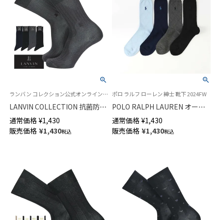
ランバン コレクション公式オンラインショップ 紳士 靴下
ポロ ラルフ ローレン 紳士 靴下 2024FW
LANVIN COLLECTION 抗菌防臭
POLO RALPH LAUREN オーガ
8x2RIB JL刺繍 クルー丈 ビジネ
ニックコットン混 アーガイル
通常価格
¥
1,430
通常価格
¥
1,430
スソックス メンズ 02402019
クルー丈 メンズ ソックス【25-
販売価格
¥
1,430
販売価格
¥
1,430
税込
税込
27cm】【27-29cm】 02012452