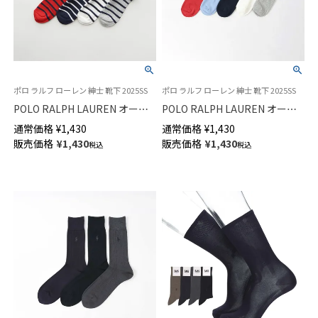
ポロ ラルフ ローレン 紳士 靴下 2025SS
ポロ ラルフ ローレン 紳士 靴下 2025SS
POLO RALPH LAUREN オーガ
POLO RALPH LAUREN オーガ
ニックコットン混 Poloロゴ ボ
ニックコットン混 POLOロゴ
通常価格
¥
1,430
通常価格
¥
1,430
ーダー ワンポイント刺しゅう
15cm丈 ショート丈 メンズ ソッ
販売価格
¥
1,430
販売価格
¥
1,430
税込
税込
ショート丈 メンズ ソックス
クス 02022283
02012490