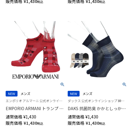
販売価格
¥
1,430
販売価格
¥
1,430
税込
税込
ックス メンズ 02322396
NEW
メンズ
NEW
メンズ
エンポリオ アルマーニ 公式オンラインショップ 紳士 靴下
ダックス 公式オンラインショップ 紳士 靴下
EMPORIO ARMANI トランプ EA
DAKS 抗菌防臭 かかとしっかり
柄 スニーカー丈 カジュアル ソ
ホールド HERITAGE CHECK ミ
通常価格
¥
1,430
通常価格
¥
1,430
ックス メンズ 02322395
ドル丈 カジュアル ソックス メ
販売価格
¥
1,430
販売価格
¥
1,430
税込
税込
ンズ 02512679