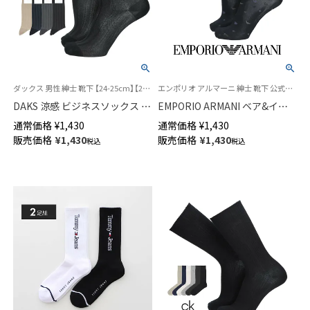
ダックス 男性 紳士 靴下 【24-25cm】【25-26cm】【27-28cm】
エンポリオ アルマーニ 紳士 靴下 公式ショップ
DAKS 涼感 ビジネスソックス 足
EMPORIO ARMANI ベア&イー
底鹿の子編み 履き口ゆったり
グル レジメンタルドット柄 ク
通常価格
¥
1,430
通常価格
¥
1,430
かかとしっかりホールド バーズ
ルー丈 ビジネス ソックス メン
販売価格
¥
1,430
販売価格
¥
1,430
税込
税込
アイストライプ クルー丈 メン
ズ 02312535
ズ 日本製 02502559