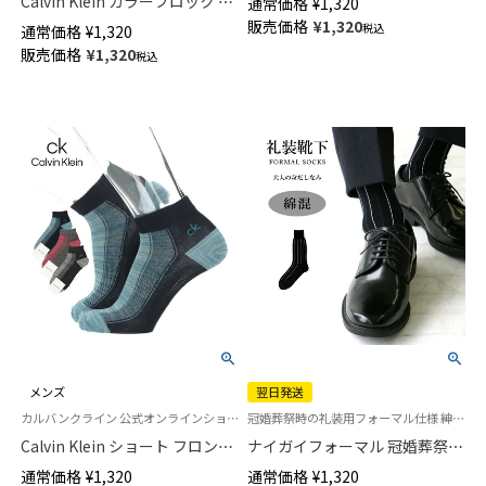
Calvin Klein カラーブロック ミ
通常価格
¥
1,320
ンズ 02542272
ドル丈 カジュアル ソックス メ
販売価格
¥
1,320
税込
通常価格
¥
1,320
ンズ 02542274
販売価格
¥
1,320
税込
メンズ
翌日発送
カルバンクライン 公式オンラインショップ 紳士 男性 靴下
冠婚葬祭時の礼装用フォーマル仕様 紳士 靴下 綿混・3サイズ（23cm～27cm）
Calvin Klein ショート フロント
ナイガイフォーマル 冠婚葬祭・
ストライプ スニーカー丈 カジ
礼装用 ストライプ 綿混 メンズ
通常価格
¥
1,320
通常価格
¥
1,320