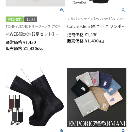
カルバンクライン【25-27cm】【27-29cm】紳士 靴下
WEB限定
2足組
Calvin Klein 綿混 毛混 ワンポイ
TOMMY JEANS トミージーンズ （TOMMY HILFIGER トミーヒルフィガー） メンズ ソックス 靴下 2足セット
ント クルー丈 ソックス メンズ
≪WEB限定≫【2足セット】
通常価格
¥
1,430
02542105
Tommy Jeans 足底パイル カジ
販売価格
¥
1,430
税込
通常価格
¥
1,430
ュアル ソックス メンズ
販売価格
¥
1,430
税込
92554030