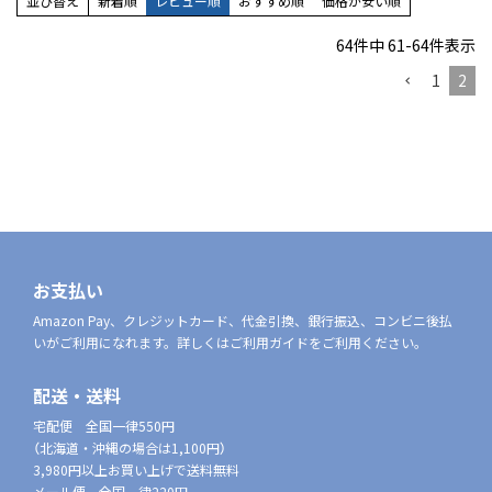
並び替え
新着順
レビュー順
おすすめ順
価格が安い順
64
件中
61
-
64
件表示
1
2
お支払い
Amazon Pay、クレジットカード、代金引換、銀行振込、コンビニ後払
いがご利用になれます。詳しくはご利用ガイドをご利用ください。
配送・送料
宅配便 全国一律550円
（北海道・沖縄の場合は1,100円）
3,980円以上お買い上げで送料無料
メール便 全国一律220円