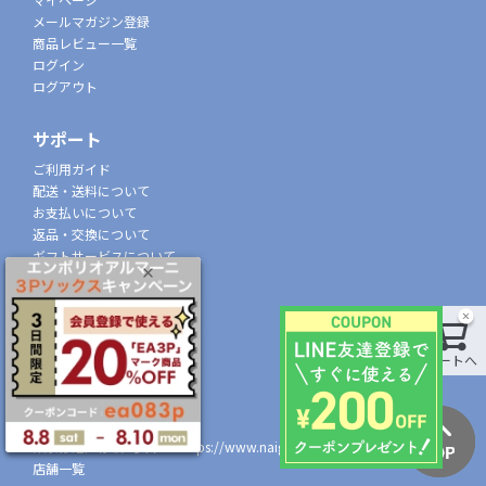
メールマガジン登録
商品レビュー一覧
ログイン
ログアウト
サポート
ご利用ガイド
配送・送料について
お支払いについて
返品・交換について
ギフトサービスについて
特定商取引法に基づく表示
個人情報の取扱
会社概要
カートへ
株式会社ナイガイ
(東証スタンダード市場上場)
107-0052
東京都港区赤坂7丁目8-5
https://www.naigai.co.jp/corp/
店舗一覧