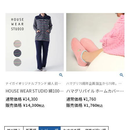
女性 婦人 73378473
ナイガイオリジナルブランド 婦人 前ボタン
ハマグリ70周年企画 誕生から70年。熟練の職人技で作られた逸品 「ハマグリパイル」 冷えとり ルームソックス
HOUSE WEAR STUDIO 綿100％
ハマグリパイル ホームカバー
30スムース パジャマ エスポワ
ハマグリちゃん刺しゅう 室内用
通常価格
¥
14,300
通常価格
¥
1,760
ールボーダー 長袖 長丈パンツ
靴下 ルームソックス 93002601
販売価格
¥
14,300
販売価格
¥
1,760
税込
税込
【Mサイズ】 レディース
73378472