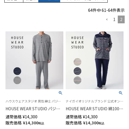
64
件中
61
-
64
件表示
1
2
ハウスウェアスタジオ 男性 紳士 パジャマ 前開き
ナイガイオリジナルブランド 公式オンラインショップ 婦人 パジャマ
HOUSE WEAR STUDIO パジャ
HOUSE WEAR STUDIO 綿100％
マ 綿100％ 30スムース エスポ
前ボタン 30スムース エスポワ
通常価格
¥
14,300
通常価格
¥
14,300
ワールボーダー 長袖 長丈パン
ールボーダー パジャマ 長袖 長
販売価格
¥
14,300
販売価格
¥
14,300
税込
税込
ツ【Mサイズ】メンズ 73378486
丈パンツ【Lサイズ】 レディース