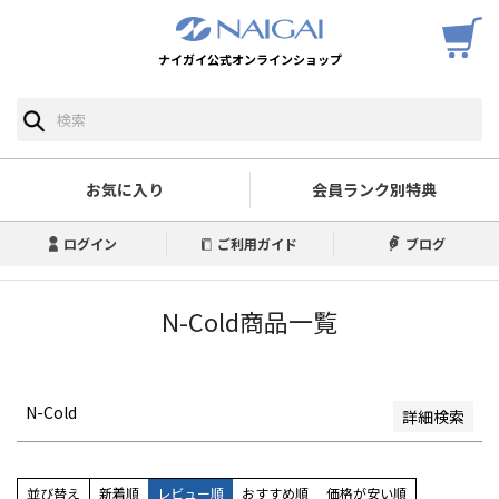
ナイガイ公式オンラインショップ
予約商品
予約商品のみを表示
並び順
新着順
お気に入り
会員ランク別特典
登録順
価格が安い順
ログイン
ご利用ガイド
ブログ
価格が高い順
優先度順
レビュー順
N-Cold商品一覧
キーワードヒット順
検索
N-Cold
詳細検索
並び替え
新着順
レビュー順
おすすめ順
価格が安い順