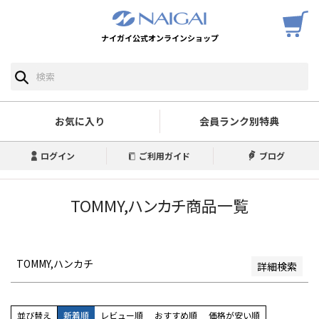
ナイガイ公式オンラインショップ
予約商品
予約商品のみを表示
並び順
新着順
お気に入り
会員ランク別特典
登録順
価格が安い順
ログイン
ご利用ガイド
ブログ
価格が高い順
優先度順
レビュー順
TOMMY,ハンカチ商品一覧
キーワードヒット順
検索
TOMMY,ハンカチ
詳細検索
並び替え
新着順
レビュー順
おすすめ順
価格が安い順