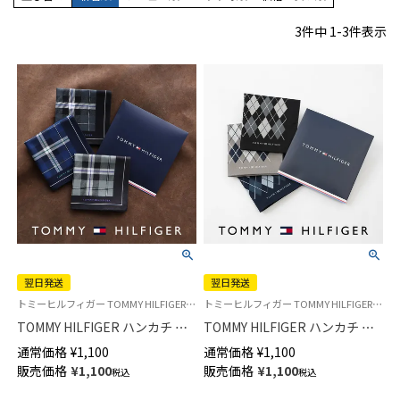
3
件中
1
-
3
件表示
翌日発送
翌日発送
トミーヒルフィガー TOMMY HILFIGER 公式オンラインショップ・正規ライセンス品 メンズ ブランド ハンカチ ギフト・プレゼント
トミーヒルフィガー TOMMY HILFIGER 公式オンラインショップ・正規ライセンス品 メンズ ブランド ハンカチ ギフト・プレゼント
TOMMY HILFIGER ハンカチ マ
TOMMY HILFIGER ハンカチ ア
ドラスチェック柄 綿100％ メン
ーガイル柄 綿100％ メンズ
通常価格
¥
1,100
通常価格
¥
1,100
ズ 【365日最短翌日発送】
【365日最短翌日発送】
販売価格
¥
1,100
販売価格
¥
1,100
税込
税込
02582163
02582162