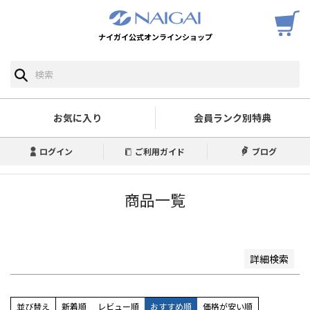
ナイガイ公式オンラインショップ
予約商品
予約商品のみを表示
並び順
新着順
お気に入り
会員ランク別特典
登録順
価格が安い順
ログイン
ご利用ガイド
ブログ
価格が高い順
優先度順
レビュー順
商品一覧
キーワードヒット順
検索
詳細検索
並び替え
新着順
レビュー順
おすすめ順
価格が安い順