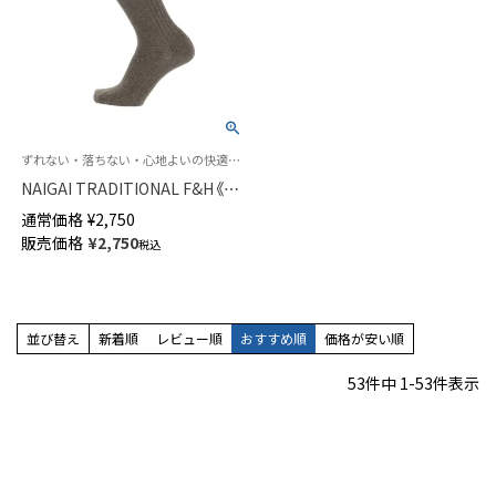
ずれない・落ちない・心地よいの快適トリプルニット
NAIGAI TRADITIONAL F&H《カ
シミヤ混》ロングホーズ 部位で
通常価格
¥
2,750
編み方を変えたトリプルニット
販売価格
¥
2,750
税込
ハイソックス メンズ 無地 日本
製 02391910
並び替え
新着順
レビュー順
おすすめ順
価格が安い順
53
件中
1
-
53
件表示