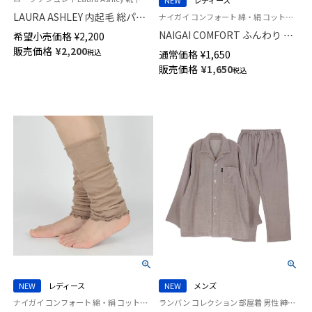
NEW
レディース
LAURA ASHLEY 内起毛 総パイ
ナイガイ コンフォート 綿・絹 コットン・シルク混 足首の冷えに 空調対策 トゥーレス ソックス
ル 毛混クルー丈 ルームソック
NAIGAI COMFORT ふんわり 肌
希望小売価格
¥
2,200
ス マグノリアグローブ柄 レデ
側シルク ナイトソックス オー
販売価格
¥
2,200
税込
通常価格
¥
1,650
ィース 03358703
プントゥ トゥーレス ルームソ
販売価格
¥
1,650
税込
ックス 日本製 レディース
93072343
NEW
レディース
NEW
メンズ
ナイガイ コンフォート 綿・絹 コットン・シルク混 手首や足首の冷えに 空調対策 レッグウォーマー アームウォーマー
ランバン コレクション 部屋着 男性 紳士 ラウンジウェア