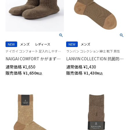
NEW
メンズ
レディース
NEW
メンズ
ナイガイ コンフォート 足入れしやすく ラクラク着脱 自立する靴下 着脱スムーズ
ランバン コレクション 紳士 靴下 男性
NAIGAI COMFORT かがまず履
LANVIN COLLECTION 抗菌防臭
ける ループ付き らくらく着脱
千鳥格子切替 Hiゲージ ミドル
通常価格
¥
1,650
通常価格
¥
1,430
ルームソックス 足底ふわふわパ
丈 カジュアル ソックス メンズ
販売価格
¥
1,650
販売価格
¥
1,430
税込
税込
イル レディース メンズ
02412145
93022829