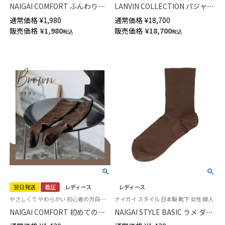
NAIGAI COMFORT ふんわりガ
LANVIN COLLECTION パジャマ
ーゼ 肌側シルク 2重編み レッグ
上下セット 先染め3重ガーゼ シ
通常価格
¥
1,980
通常価格
¥
18,700
＆アームウォーマー 日本製 レ
ャンブレー【M Lサイズ】 綿
販売価格
¥
1,980
販売価格
¥
18,700
税込
税込
ディース 93072330
100% 長袖 長丈パンツ 前ボタン
前開き メンズ 54450021
翌日発送
着圧
レディース
レディース
やさしくて やわらかい 初心者の方向け 着圧 ハイソックス
ナイガイ スタイル 日本製 靴下 女性 婦人
NAIGAI COMFORT 初めての着
NAIGAI STYLE BASIC ラメ ダブ
圧ソックスハイソックス レディ
ルカフ クルー丈レディース ソ