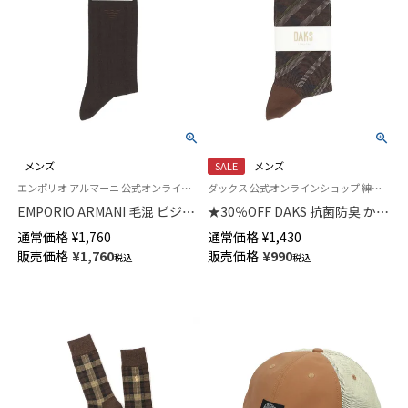
メンズ
SALE
メンズ
エンポリオ アルマーニ 公式オンラインショップ 紳士 靴下
ダックス 公式オンラインショップ 紳士 靴下
EMPORIO ARMANI 毛混 ビジネ
★30％OFF DAKS 抗菌防臭 かか
スソックス イーグル刺しゅう
としっかりホールド City Check
通常価格
¥
1,760
通常価格
¥
1,430
リブ クルー丈 メンズ 02315106
クルー丈 メンズ カジュアル ソ
販売価格
¥
1,760
販売価格
¥
990
税込
税込
ックス 02512673