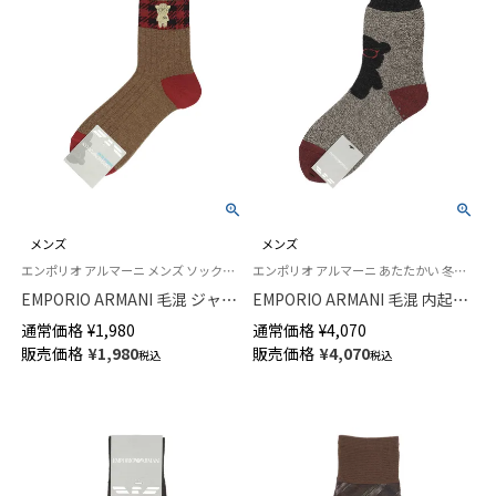
メンズ
メンズ
エンポリオ アルマーニ メンズ ソックス 靴下
エンポリオ アルマーニ あたたかい 冬用 靴下
EMPORIO ARMANI 毛混 ジャガ
EMPORIO ARMANI 毛混 内起毛
ードチェックマンガベア刺繍 ミ
フロントビッグベア ルームソッ
通常価格
¥
1,980
通常価格
¥
4,070
ドル丈 カジュアル ソックス メ
クス 足底滑り止め付 クルー丈
販売価格
¥
1,980
販売価格
¥
4,070
税込
税込
ンズ 日本製 02345173
日本製 メンズ 02345874