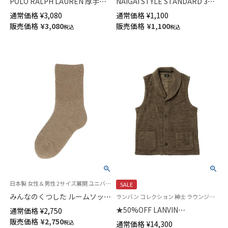
POLO RALPH LAUREN 厚手で
NAIGAI STYLE STANDARD 3D
暖かい 毛混 タイツ 330デニール
ヒール 無地 抗菌防臭 3×1 リブ
通常価格
¥
3,080
通常価格
¥
1,100
相当 マチ付 ワンポイント刺繍
クルー丈 ビジネス ソックス メ
販売価格
¥
3,080
販売価格
¥
1,100
税込
税込
レディース 01847612
ンズ 02352708
日本製 女性＆男性 2サイズ展開 ユニバーサルデザイン 介護 履きやすい
SALE
みんなのくつした ルームソック
ランバン コレクション 紳士 ラウンジウェア 羽織 半纏 はんてん あたたかい
ス あたたかアンゴラ毛混 総パ
★50%OFF LANVIN
通常価格
¥
2,750
イル【締めつけない靴下】 クルー
COLLECTION 【M・Lサイズ】 カ
販売価格
¥
2,750
税込
通常価格
¥
14,300
丈 ユニセックス 90361013