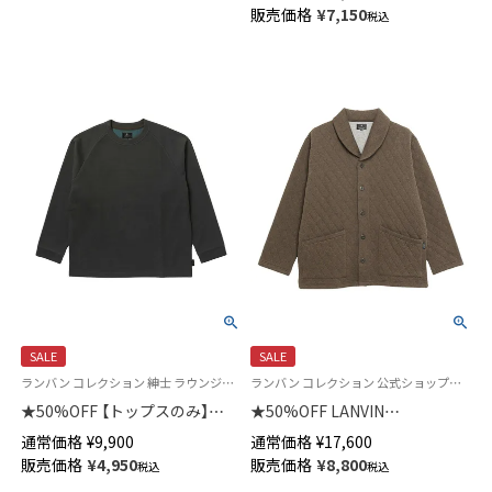
チオン染フリース ベスト 前ボ
販売価格
¥
7,150
税込
タン 前開き メンズ 54438034
SALE
SALE
ランバン コレクション 紳士 ラウンジウェア スウェットシャツ あたたかい
ランバン コレクション 公式ショップ＜トップスのみ＞
★50%OFF 【トップスのみ】
★50%OFF LANVIN
LANVIN COLLECTION 【M・Lサ
COLLECTION 中綿二ットキル
通常価格
¥
9,900
通常価格
¥
17,600
イズ】 針抜きダブルフェイス ク
ト ローブ 半纏 はんてん どてら
販売価格
¥
4,950
販売価格
¥
8,800
税込
税込
ルーネック 長袖 トップス メン
長袖 メンズ 54429057