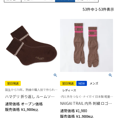
53
件中
1
-
53
件表示
翌日発送
翌日発送
NEW
メンズ
誕生から70年。熟練の職人技で作られた逸品「ハマグリ」パイルソックス 冷えとり靴下
レディース
ハマグリ 折り返し ルームソッ
-内と外をつなぐ- ナイガイ 日本製 軽量 UL ウルトラライト 登山 キャンプ トレイル 和紙糸足袋ソックス
クス ホームカバー 室内用 【365
NAIGAI TRAIL 内外 刺繍 ロゴ
通常価格
オープン価格
日最短翌日発送】03002220
INOUT カットボス 和紙糸足袋
販売価格
¥
1,980
税込
通常価格
¥
1,980
ソックス ケンスタさんコラボ
販売価格
¥
1,980
税込