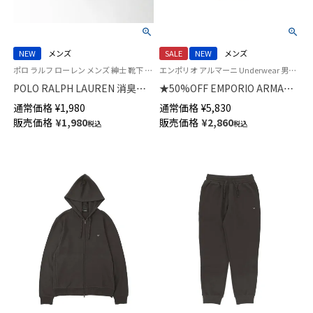
NEW
メンズ
SALE
NEW
メンズ
ポロ ラルフ ローレン メンズ 紳士 靴下 カジュアル 26SS
エンポリオ アルマーニ Underwear 男性 アンダーウェア 紳士 下着
POLO RALPH LAUREN 消臭加
★50%OFF EMPORIO ARMANI
工 リブ ポロポニー刺しゅう ワ
WINTER STRIPE ウィンター ス
通常価格
¥
1,980
通常価格
¥
5,830
ンポイント 特大寸 大きいサイ
トライプ ボクサーパンツ
販売価格
¥
1,980
販売価格
¥
2,860
税込
税込
ズ クルー丈 ソックス【28-
【S/M/L】 前閉じ EUサイズ メン
30cm】02032313
ズ 54050007