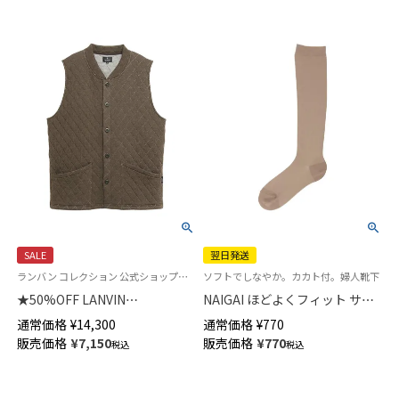
ズ 54434030
SALE
翌日発送
ランバン コレクション 公式ショップ＜トップスのみ＞
ソフトでしなやか。カカト付。婦人靴下
★50%OFF LANVIN
NAIGAI ほどよくフィット サポ
COLLECTION 中綿二ットキル
ートハイソックス レディース
通常価格
¥
14,300
通常価格
¥
770
ト ベスト 半纏 はんてん 羽織 メ
【365日最短翌日発送】03894186
販売価格
¥
7,150
販売価格
¥
770
税込
税込
ンズ 54428057