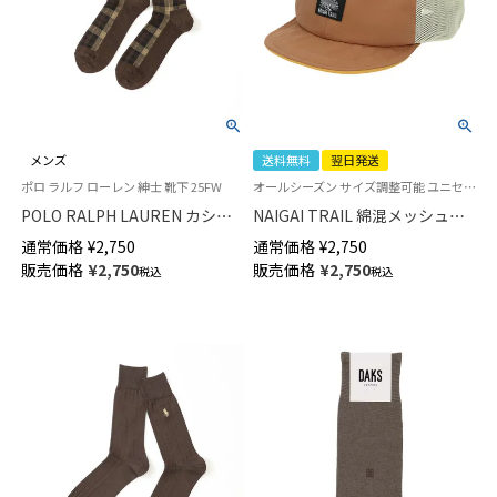
メンズ
送料無料
翌日発送
ポロ ラルフ ローレン 紳士 靴下 25FW
オールシーズン サイズ調整可能 ユニセックス メンズ レディース 父の日アウトドア
POLO RALPH LAUREN カシミ
NAIGAI TRAIL 綿混メッシュで
ヤ混 フラットベッド ゴードン
乾きやすい 短ツバ帽子 登山 ア
通常価格
¥
2,750
通常価格
¥
2,750
タータンチェック ポロポニー刺
ウトドア用 SHORT BRIM CAP
販売価格
¥
2,750
販売価格
¥
2,750
税込
税込
しゅう クルー丈 ビジネス カジ
2nd 抗菌防臭加工 【365日最短
ュアル 日本製 メンズ ソックス
翌日発送】90370801
02041005