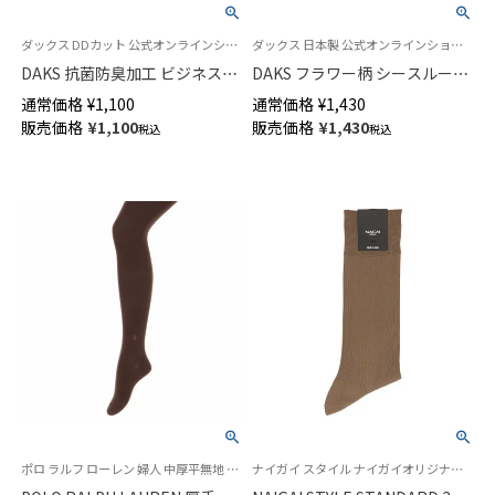
ダックス DDカット 公式オンラインショップ 紳士 靴下
ダックス 日本製 公式オンラインショップ 婦人 靴下
DAKS 抗菌防臭加工 ビジネスソ
DAKS フラワー柄 シースルーソ
ックス 小寸 大寸 平無地 タック
ックス つま先フラット レーヨ
通常価格
¥
1,100
通常価格
¥
1,430
ストライプ クルー丈 メンズ
ンシルク混 テグス クルー丈 レ
販売価格
¥
1,100
販売価格
¥
1,430
税込
税込
02502571
ディース 03367028
ポロ ラルフ ローレン 婦人 中厚平無地 タイツ 冬
ナイガイ スタイル ナイガイオリジナル 日本製 紳士 靴下