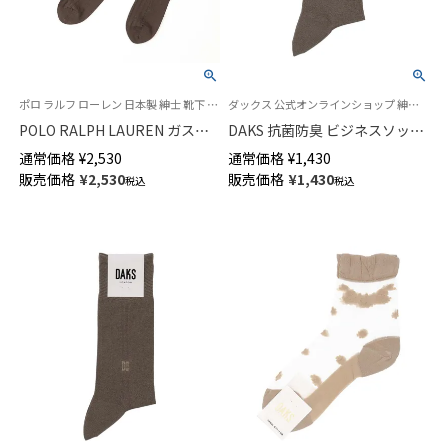
ポロ ラルフ ローレン 日本製 紳士 靴下 2025SS
ダックス 公式オンラインショップ 紳士 靴下
POLO RALPH LAUREN ガスシ
DAKS 抗菌防臭 ビジネスソック
ル綿 多色 リブ ワンポイント刺
ス 平無地 かかとしっかりホー
通常価格
¥
2,530
通常価格
¥
1,430
しゅう クルー丈 ビジネス カジ
ルド クルー丈 メンズ 02502572
販売価格
¥
2,530
販売価格
¥
1,430
税込
税込
ュアル メンズ ソックス
02042700