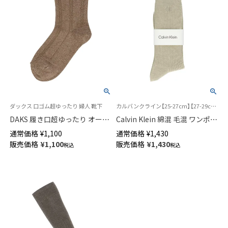
ダックス 口ゴム超ゆったり 婦人 靴下
カルバンクライン【25-27cm】【27-29cm】紳士 靴下
DAKS 履き口超ゆったり オーガ
Calvin Klein 綿混 毛混 ワンポイ
ニックコットン混 リンクス柄
ント クルー丈 ソックス メンズ
通常価格
¥
1,100
通常価格
¥
1,430
クルー丈 ソックス レディース
02542105
販売価格
¥
1,100
販売価格
¥
1,430
税込
税込
03367024