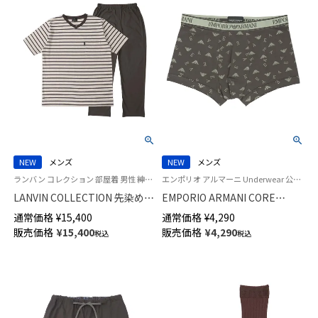
NEW
メンズ
NEW
メンズ
ランバン コレクション 部屋着 男性 紳士 紳士 ラウンジウェア
エンポリオ アルマーニ Underwear 公式オンラインショップ 紳士 下着
LANVIN COLLECTION 先染め天
EMPORIO ARMANI CORE
竺杢ボーダー パジャマ 上下セ
LOGOBAND コア ロゴバンド ボ
通常価格
¥
15,400
通常価格
¥
4,290
ット 【M Lサイズ】 半袖 長丈パン
クサーパンツ 【S/M/L/XL】 前閉
販売価格
¥
15,400
販売価格
¥
4,290
税込
税込
ツ 前開き メンズ 54462010
じ EUサイズ メンズ 54066692