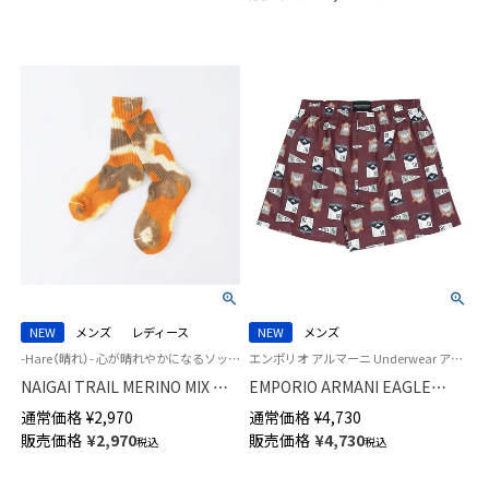
登山 ソックス メンズ レディー
ス 登山 【365日最短翌日発送】
90370011
NEW
メンズ
レディース
NEW
メンズ
-Hare（晴れ）- 心が晴れやかになるソックス 登山 メンズ レディース ユニセックス
エンポリオ アルマーニ Underwear アンダーウェア 紳士 下着 男性
NAIGAI TRAIL MERINO MIX ×
EMPORIO ARMANI EAGLE
TIE DYE 登山系インフルエンサ
CREST イーグル クレス コット
通常価格
¥
2,970
通常価格
¥
4,730
ー百花さんコラボソックス 足底
ン ウーブン トランクス 【LL】 前
販売価格
¥
2,970
販売価格
¥
4,730
税込
税込
パイル メリノウール混 リブ タ
開き 日本サイズ メンズ
イダイ ソックス 90370013
54261006