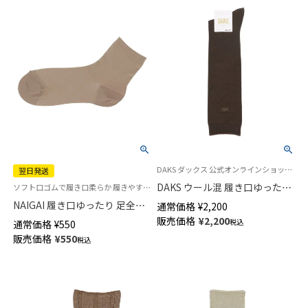
DAKS ダックス 公式オンラインショップ あったかウール混ハイソックス
翌日発送
DAKS ウール混 履き口ゆったり
ソフト口ゴムで履き口柔らか 履きやすい カカト付 長年ご愛用者様の多い靴下です
ハイソックス 無地 レディース
NAIGAI 履き口ゆったり 足全体
通常価格
¥
2,200
日本製 03368721
にほどよくフィット サポートソ
販売価格
¥
2,200
税込
通常価格
¥
550
ックス レディース【365日最短
販売価格
¥
550
税込
翌日発送】 03894185