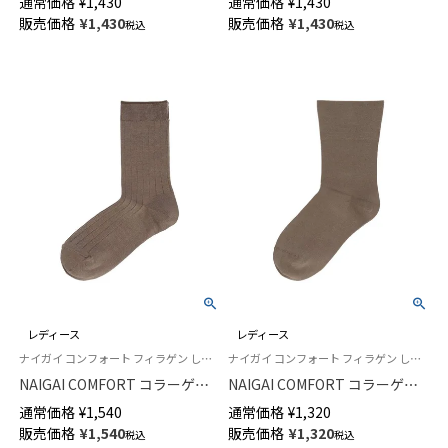
通常価格
¥
1,430
通常価格
¥
1,430
ース 【365日最短翌日発送】
ックス 03097502
販売価格
¥
1,430
販売価格
¥
1,430
税込
税込
90301033
レディース
レディース
ナイガイ コンフォート フィラゲン しっとりとした肌ざわり 日本製 婦人 靴下
ナイガイ コンフォート フィラゲン しっとりとした肌ざわり 日本製 女性 婦人 靴下
NAIGAI COMFORT コラーゲン
NAIGAI COMFORT コラーゲン
ペプチド配合 FILAGEN レーヨ
ペプチド配合 FILAGEN ワイド
通常価格
¥
1,540
通常価格
¥
1,320
ンシルク混 履きやすいワイドリ
くちゴム クルー丈 ソックス レ
販売価格
¥
1,540
販売価格
¥
1,320
税込
税込
ブ クルー丈 ソックス レディー
ディース 03022501