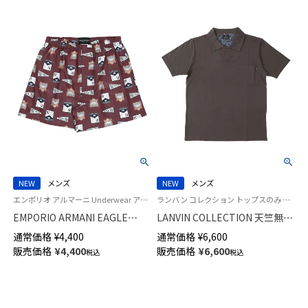
NEW
メンズ
NEW
メンズ
エンポリオ アルマーニ Underwear アンダーウェア 紳士 下着 男性
ランバン コレクション トップスのみ 部屋着 男性 紳士 紳士 ラウンジウェアパジャマ
EMPORIO ARMANI EAGLE
LANVIN COLLECTION 天竺無地
CREST イーグル クレス コット
アロハ 半袖 Tシャツ 【M Lサイ
通常価格
¥
4,400
通常価格
¥
6,600
ン ウーブン トランクス 【M/L】
ズ】メンズ 54464011
販売価格
¥
4,400
販売価格
¥
6,600
税込
税込
前開き 日本サイズ メンズ
54260006