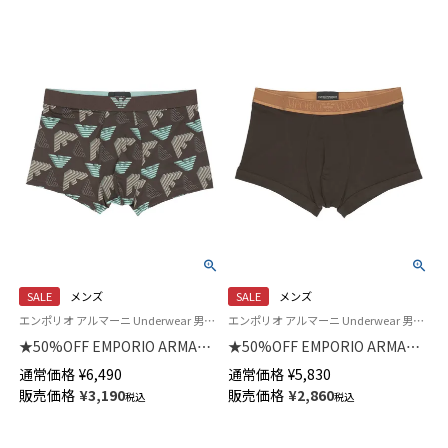
ス 日本製 03022502
SALE
メンズ
SALE
メンズ
エンポリオ アルマーニ Underwear 男性 下着 パンツ アンダーウェア
エンポリオ アルマーニ Underwear 男性 アンダーウェア 紳士 下着
★50%OFF EMPORIO ARMANI
★50%OFF EMPORIO ARMANI
ALL OVER MICROFIBER オール
SOFT MODAL TRUNK ソフト モ
通常価格
¥
6,490
通常価格
¥
5,830
オーバーマイクロファイバー
ダール ボクサーパンツ 【S/M/L】
販売価格
¥
3,190
販売価格
¥
2,860
税込
税込
ボクサーブリーフパンツ
前閉じ EUサイズ メンズ
【S/M/L】 前閉じ EUサイズ メン
54059881
ズ 54059972