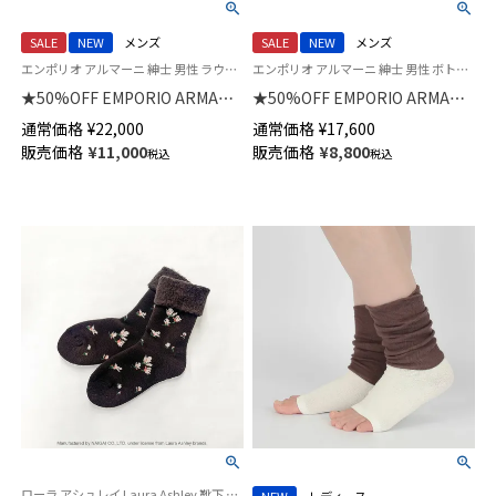
SALE
NEW
メンズ
SALE
NEW
メンズ
エンポリオ アルマーニ 紳士 男性 ラウンジウェア トップス パーカー
エンポリオ アルマーニ 紳士 男性 ボトムス ラウンジウェア ズボン
★50%OFF EMPORIO ARMANI
★50%OFF EMPORIO ARMANI
ICONIC PIQUET HOODED FULL
ICONIC PIQUET アイコニック
通常価格
¥
22,000
通常価格
¥
17,600
ZIP アイコニック ピケ ジップア
ピケ スウェット ロングパンツ
販売価格
¥
11,000
販売価格
¥
8,800
税込
税込
ップ フーディー スウェット EU
EUサイズ メンズ 54059820
サイズ メンズ 54059824
ローラ アシュレイ Laura Ashley 靴下 部屋履き ルームソックス 冬