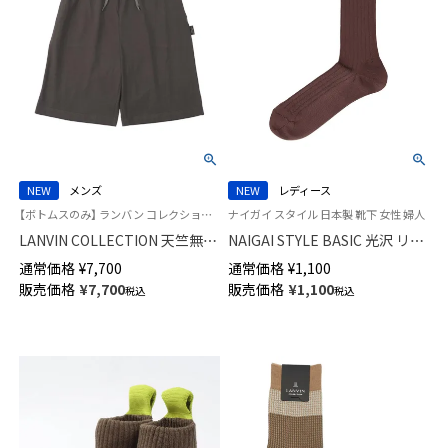
NEW
メンズ
NEW
レディース
【ボトムスのみ】 ランバン コレクション 半ズボン 男性 部屋着 紳士 ラウンジウェア
ナイガイ スタイル 日本製 靴下 女性 婦人
LANVIN COLLECTION 天竺無地
NAIGAI STYLE BASIC 光沢 リブ
アロハ 5分丈 ハーフパンツ 【M L
クルー丈 レディース ソックス
通常価格
¥
7,700
通常価格
¥
1,100
サイズ】 スウェットパンツ ラウ
日本製 03097220
販売価格
¥
7,700
販売価格
¥
1,100
税込
税込
ンジウェア メンズ 54466012