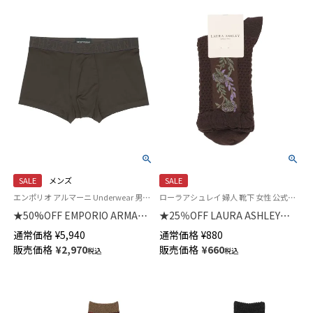
SALE
メンズ
SALE
エンポリオ アルマーニ Underwear 男性 アンダーウェア 紳士 下着
ローラアシュレイ 婦人 靴下 女性 公式ショップ
★50%OFF EMPORIO ARMANI
★25％OFF LAURA ASHLEY
ESSENTIAL MICROFIBER エッ
Floral Stripe レーヨンシルク混
通常価格
¥
5,940
通常価格
¥
880
センシャル マイクロファイバー
クルー丈 ソックス レディース
販売価格
¥
2,970
販売価格
¥
660
税込
税込
ボクサーパンツ 【S/M/L】 前閉じ
03357402
EUサイズ メンズ 54059831