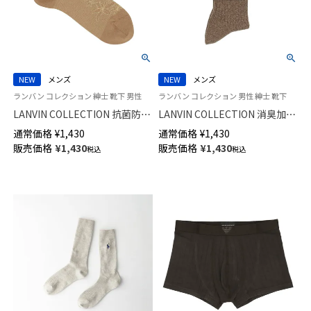
NEW
メンズ
NEW
メンズ
ランバン コレクション 紳士 靴下 男性
ランバン コレクション 男性 紳士 靴下
LANVIN COLLECTION 抗菌防臭
LANVIN COLLECTION 消臭加工
Hiゲージ ALOHAパリデザイン
土踏まずサポート 綿レーヨン混
通常価格
¥
1,430
通常価格
¥
1,430
ミドル丈 カジュアル ソックス
JL両面刺しゅう クルー丈 カジ
販売価格
¥
1,430
販売価格
¥
1,430
税込
税込
メンズ 02412144
ュアル ソックス メンズ 日本製
02412075