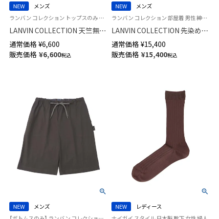
NEW
メンズ
NEW
メンズ
ランバン コレクション トップスのみ 部屋着 男性 紳士 紳士 ラウンジウェアパジャマ
ランバン コレクション 部屋着 男性 紳士 紳士 ラウンジウェア
LANVIN COLLECTION 天竺無地
LANVIN COLLECTION 先染め天
アロハ 半袖 Tシャツ 【M Lサイ
竺杢ボーダー パジャマ 上下セ
通常価格
¥
6,600
通常価格
¥
15,400
ズ】メンズ 54464011
ット 【M Lサイズ】 半袖 長丈パン
販売価格
¥
6,600
販売価格
¥
15,400
税込
税込
ツ 前開き メンズ 54462010
NEW
メンズ
NEW
レディース
【ボトムスのみ】 ランバン コレクション 半ズボン 男性 部屋着 紳士 ラウンジウェア
ナイガイ スタイル 日本製 靴下 女性 婦人