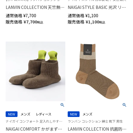
LANVIN COLLECTION 天竺無地
NAIGAI STYLE BASIC 光沢 リブ
アロハ 5分丈 ハーフパンツ 【M L
クルー丈 レディース ソックス
通常価格
¥
7,700
通常価格
¥
1,100
サイズ】 スウェットパンツ ラウ
日本製 03097220
販売価格
¥
7,700
販売価格
¥
1,100
税込
税込
ンジウェア メンズ 54466012
NEW
メンズ
レディース
NEW
メンズ
ナイガイ コンフォート 足入れしやすく ラクラク着脱 自立する靴下 着脱スムーズ
ランバン コレクション 紳士 靴下 男性
NAIGAI COMFORT かがまず履
LANVIN COLLECTION 抗菌防臭