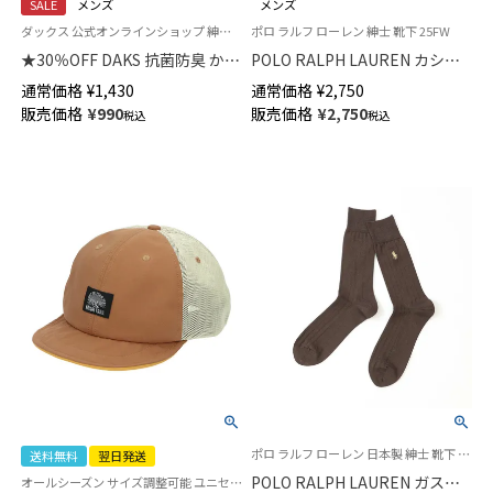
SALE
メンズ
メンズ
ダックス 公式オンラインショップ 紳士 靴下
ポロ ラルフ ローレン 紳士 靴下 25FW
★30％OFF DAKS 抗菌防臭 かか
POLO RALPH LAUREN カシミ
としっかりホールド City Check
ヤ混 フラットベッド ゴードン
通常価格
¥
1,430
通常価格
¥
2,750
クルー丈 メンズ カジュアル ソ
タータンチェック ポロポニー刺
販売価格
¥
990
販売価格
¥
2,750
税込
税込
ックス 02512673
しゅう クルー丈 ビジネス カジ
ュアル 日本製 メンズ ソックス
02041005
ポロ ラルフ ローレン 日本製 紳士 靴下 2025SS
送料無料
翌日発送
POLO RALPH LAUREN ガスシ
オールシーズン サイズ調整可能 ユニセックス メンズ レディース 父の日アウトドア