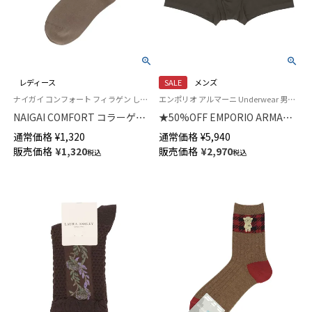
レディース
SALE
メンズ
ナイガイ コンフォート フィラゲン しっとりとした肌ざわり 日本製 女性 婦人 靴下
エンポリオ アルマーニ Underwear 男性 アンダーウェア 紳士 下着
NAIGAI COMFORT コラーゲン
★50%OFF EMPORIO ARMANI
ペプチド配合 FILAGEN ワイド
ESSENTIAL MICROFIBER エッ
通常価格
¥
1,320
通常価格
¥
5,940
くちゴム クルー丈 ソックス レ
センシャル マイクロファイバー
販売価格
¥
1,320
販売価格
¥
2,970
税込
税込
ディース 03022501
ボクサーパンツ 【S/M/L】 前閉じ
EUサイズ メンズ 54059831