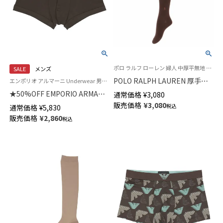
ポロ ラルフ ローレン 婦人 中厚平無地 タイツ 冬
SALE
メンズ
POLO RALPH LAUREN 厚手で
エンポリオ アルマーニ Underwear 男性 アンダーウェア 紳士 下着
暖かい 毛混 タイツ 330デニール
★50%OFF EMPORIO ARMANI
通常価格
¥
3,080
相当 マチ付 ワンポイント刺繍
SOFT MODAL TRUNK ソフト モ
販売価格
¥
3,080
税込
通常価格
¥
5,830
レディース 01847612
ダール ボクサーパンツ 【S/M/L】
販売価格
¥
2,860
税込
前閉じ EUサイズ メンズ
54059881