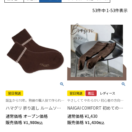
53
件中
1
-
53
件表示
翌日発送
翌日発送
着圧
レディース
誕生から70年。熟練の職人技で作られた逸品「ハマグリ」パイルソックス 冷えとり靴下
やさしくて やわらかい 初心者の方向け 着圧 ハイソックス
ハマグリ 折り返し ルームソッ
NAIGAI COMFORT 初めての着
クス ホームカバー 室内用 【365
圧ソックスハイソックス レディ
通常価格
オープン価格
通常価格
¥
1,430
日最短翌日発送】03002220
ース 【365日最短翌日発送】
販売価格
¥
1,980
販売価格
¥
1,430
税込
税込
90301033