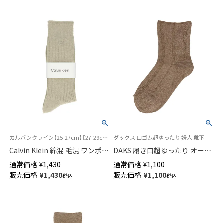
カルバンクライン【25-27cm】【27-29cm】紳士 靴下
ダックス 口ゴム超ゆったり 婦人 靴下
Calvin Klein 綿混 毛混 ワンポイ
DAKS 履き口超ゆったり オーガ
ント クルー丈 ソックス メンズ
ニックコットン混 リンクス柄
通常価格
¥
1,430
通常価格
¥
1,100
02542105
クルー丈 ソックス レディース
販売価格
¥
1,430
販売価格
¥
1,100
税込
税込
03367024