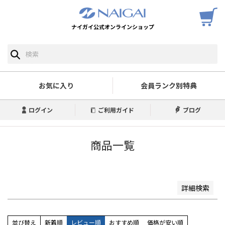
ナイガイ公式オンラインショップ
予約商品
予約商品のみを表示
並び順
新着順
お気に入り
会員ランク別特典
登録順
価格が安い順
ログイン
ご利用ガイド
ブログ
価格が高い順
優先度順
レビュー順
商品一覧
キーワードヒット順
検索
詳細検索
並び替え
新着順
レビュー順
おすすめ順
価格が安い順