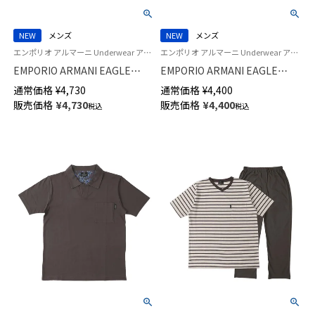
NEW
メンズ
NEW
メンズ
エンポリオ アルマーニ Underwear アンダーウェア 紳士 下着 男性
エンポリオ アルマーニ Underwear アンダーウェア 紳士 下着 男性
EMPORIO ARMANI EAGLE
EMPORIO ARMANI EAGLE
CREST イーグル クレス コット
CREST イーグル クレス コット
通常価格
¥
4,730
通常価格
¥
4,400
ン ウーブン トランクス 【LL】 前
ン ウーブン トランクス 【M/L】
販売価格
¥
4,730
販売価格
¥
4,400
税込
税込
開き 日本サイズ メンズ
前開き 日本サイズ メンズ
54261006
54260006