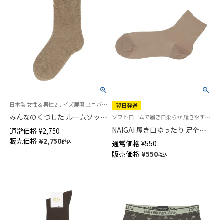
日本製 女性＆男性 2サイズ展開 ユニバーサルデザイン 介護 履きやすい
翌日発送
みんなのくつした ルームソック
ソフト口ゴムで履き口柔らか 履きやすい カカト付 長年ご愛用者様の多い靴下です
ス あたたかアンゴラ毛混 総パ
NAIGAI 履き口ゆったり 足全体
通常価格
¥
2,750
イル【締めつけない靴下】 クルー
にほどよくフィット サポートソ
販売価格
¥
2,750
税込
通常価格
¥
550
丈 ユニセックス 90361013
ックス レディース【365日最短
販売価格
¥
550
税込
翌日発送】 03894185