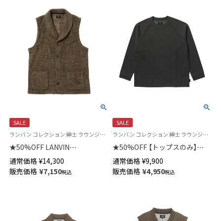
SALE
SALE
ランバン コレクション 紳士 ラウンジウェア 羽織 半纏 はんてん あたたかい
ランバン コレクション 紳士 ラウンジウェア スウェットシャツ あたたかい
★50%OFF LANVIN
★50%OFF 【トップスのみ】
COLLECTION 【M・Lサイズ】 カ
LANVIN COLLECTION 【M・Lサ
通常価格
¥
14,300
通常価格
¥
9,900
チオン染フリース ベスト 前ボ
イズ】 針抜きダブルフェイス ク
販売価格
¥
7,150
販売価格
¥
4,950
税込
税込
タン 前開き メンズ 54438034
ルーネック 長袖 トップス メン
ズ 54434030