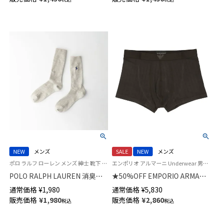
メンズ 02412144
ュアル ソックス メンズ 日本製
02412075
NEW
メンズ
SALE
NEW
メンズ
ポロ ラルフ ローレン メンズ 紳士 靴下 カジュアル 26SS
エンポリオ アルマーニ Underwear 男性 アンダーウェア 紳士 下着
POLO RALPH LAUREN 消臭加
★50%OFF EMPORIO ARMANI
工 リブ ポロポニー刺しゅう ワ
WINTER STRIPE ウィンター ス
通常価格
¥
1,980
通常価格
¥
5,830
ンポイント 特大寸 大きいサイ
トライプ ボクサーパンツ
販売価格
¥
1,980
販売価格
¥
2,860
税込
税込
ズ クルー丈 ソックス【28-
【S/M/L】 前閉じ EUサイズ メン
30cm】02032313
ズ 54050007