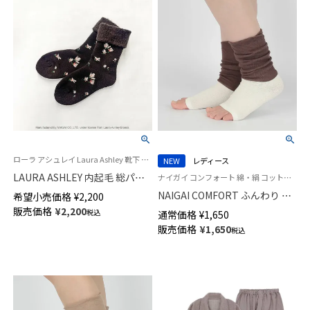
ローラ アシュレイ Laura Ashley 靴下 部屋履き ルームソックス 冬
NEW
レディース
LAURA ASHLEY 内起毛 総パイ
ナイガイ コンフォート 綿・絹 コットン・シルク混 足首の冷えに 空調対策 トゥーレス ソックス
ル 毛混クルー丈 ルームソック
NAIGAI COMFORT ふんわり 肌
希望小売価格
¥
2,200
ス マグノリアグローブ柄 レデ
側シルク ナイトソックス オー
販売価格
¥
2,200
税込
通常価格
¥
1,650
ィース 03358703
プントゥ トゥーレス ルームソ
販売価格
¥
1,650
税込
ックス 日本製 レディース
93072343