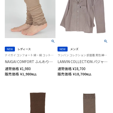
NEW
レディース
NEW
メンズ
ナイガイ コンフォート 綿・絹 コットン・シルク混 手首や足首の冷えに 空調対策 レッグウォーマー アームウォーマー
ランバン コレクション 部屋着 男性 紳士 ラウンジウェア
NAIGAI COMFORT ふんわりガ
LANVIN COLLECTION パジャマ
ーゼ 肌側シルク 2重編み レッグ
上下セット 先染め3重ガーゼ シ
通常価格
¥
1,980
通常価格
¥
18,700
＆アームウォーマー 日本製 レ
ャンブレー【M Lサイズ】 綿
販売価格
¥
1,980
販売価格
¥
18,700
税込
税込
ディース 93072330
100% 長袖 長丈パンツ 前ボタン
前開き メンズ 54450021