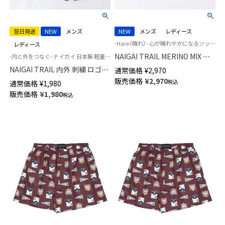
翌日発送
NEW
メンズ
NEW
メンズ
レディース
-Hare（晴れ）- 心が晴れやかになるソックス 登山 メンズ レディース ユニセックス
レディース
NAIGAI TRAIL MERINO MIX ×
-内と外をつなぐ- ナイガイ 日本製 軽量 UL ウルトラライト 登山 キャンプ トレイル 和紙糸足袋ソックス
TIE DYE 登山系インフルエンサ
NAIGAI TRAIL 内外 刺繍 ロゴ
通常価格
¥
2,970
ー百花さんコラボソックス 足底
INOUT カットボス 和紙糸足袋
販売価格
¥
2,970
税込
通常価格
¥
1,980
パイル メリノウール混 リブ タ
ソックス ケンスタさんコラボ
販売価格
¥
1,980
イダイ ソックス 90370013
税込
登山 ソックス メンズ レディー
ス 登山 【365日最短翌日発送】
90370011