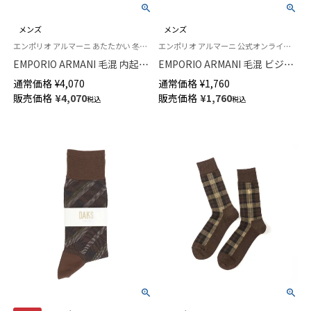
メンズ
メンズ
エンポリオ アルマーニ あたたかい 冬用 靴下
エンポリオ アルマーニ 公式オンラインショップ 紳士 靴下
EMPORIO ARMANI 毛混 内起毛
EMPORIO ARMANI 毛混 ビジネ
フロントビッグベア ルームソッ
スソックス イーグル刺しゅう
通常価格
¥
4,070
通常価格
¥
1,760
クス 足底滑り止め付 クルー丈
リブ クルー丈 メンズ 02315106
販売価格
¥
4,070
販売価格
¥
1,760
税込
税込
日本製 メンズ 02345874