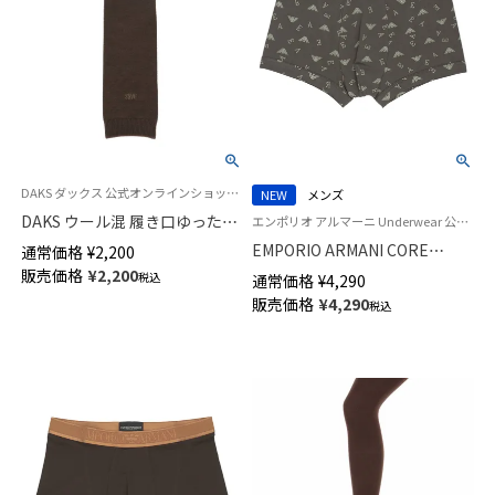
DAKS ダックス 公式オンラインショップ あったかウール混ハイソックス
NEW
メンズ
DAKS ウール混 履き口ゆったり
エンポリオ アルマーニ Underwear 公式オンラインショップ 紳士 下着
ハイソックス 無地 レディース
EMPORIO ARMANI CORE
通常価格
¥
2,200
日本製 03368721
LOGOBAND コア ロゴバンド ボ
販売価格
¥
2,200
税込
通常価格
¥
4,290
クサーパンツ 【S/M/L/XL】 前閉
販売価格
¥
4,290
税込
じ EUサイズ メンズ 54066692