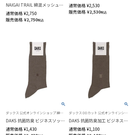
ル綿 多色 リブ ワンポイント刺
NAIGAI TRAIL 綿混メッシュで
通常価格
¥
2,530
しゅう クルー丈 ビジネス カジ
乾きやすい 短ツバ帽子 登山 ア
販売価格
¥
2,530
税込
通常価格
¥
2,750
ュアル メンズ ソックス
ウトドア用 SHORT BRIM CAP
販売価格
¥
2,750
02042700
税込
2nd 抗菌防臭加工 【365日最短
翌日発送】90370801
ダックス 公式オンラインショップ 紳士 靴下
ダックス DDカット 公式オンラインショップ 紳士 靴下
DAKS 抗菌防臭 ビジネスソック
DAKS 抗菌防臭加工 ビジネスソ
ス 平無地 かかとしっかりホー
ックス 小寸 大寸 平無地 タック
通常価格
¥
1,430
通常価格
¥
1,100
ルド クルー丈 メンズ 02502572
ストライプ クルー丈 メンズ