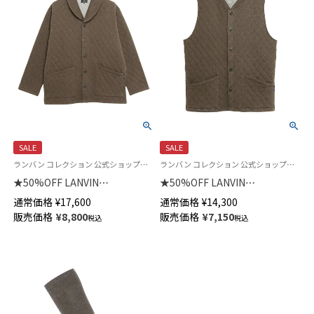
SALE
SALE
ランバン コレクション 公式ショップ＜トップスのみ＞
ランバン コレクション 公式ショップ＜トップスのみ＞
★50%OFF LANVIN
★50%OFF LANVIN
COLLECTION 中綿二ットキル
COLLECTION 中綿二ットキル
通常価格
¥
17,600
通常価格
¥
14,300
ト ローブ 半纏 はんてん どてら
ト ベスト 半纏 はんてん 羽織 メ
販売価格
¥
8,800
販売価格
¥
7,150
税込
税込
長袖 メンズ 54429057
ンズ 54428057