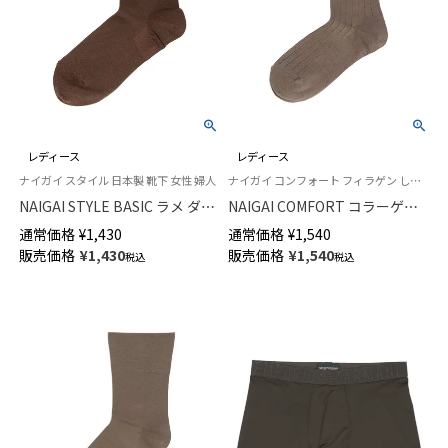
レディース
レディース
ナイガイ スタイル 日本製 靴下 女性 婦人
ナイガイ コンフォート フィラゲン しっとりとした肌ざわり 日本製 婦人 靴下
NAIGAI STYLE BASIC ラメ ダブ
NAIGAI COMFORT コラーゲン
ルカフ クルー丈レディース ソ
ペプチド配合 FILAGEN レーヨ
通常価格
¥
1,430
通常価格
¥
1,540
ックス 03097502
ンシルク混 履きやすいワイドリ
販売価格
¥
1,430
販売価格
¥
1,540
税込
税込
ブ クルー丈 ソックス レディー
ス 日本製 03022502