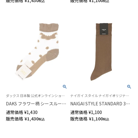
販売価格
¥
1,430
販売価格
¥
1,100
税込
税込
02502571
ダックス 日本製 公式オンラインショップ 婦人 靴下
ナイガイ スタイル ナイガイオリジナル 日本製 紳士 靴下
DAKS フラワー柄 シースルーソ
NAIGAI STYLE STANDARD 3D
ックス つま先フラット レーヨ
ヒール 無地 抗菌防臭 3×1 リブ
通常価格
¥
1,430
通常価格
¥
1,100
ンシルク混 テグス クルー丈 レ
クルー丈 ビジネス ソックス メ
販売価格
¥
1,430
販売価格
¥
1,100
税込
税込
ディース 03367028
ンズ 02352708