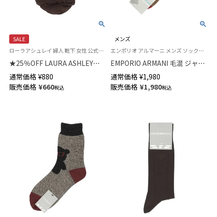
SALE
メンズ
ローラアシュレイ 婦人 靴下 女性 公式ショップ
エンポリオ アルマーニ メンズ ソックス 靴下
★25％OFF LAURA ASHLEY
EMPORIO ARMANI 毛混 ジャガ
Floral Stripe レーヨンシルク混
ードチェックマンガベア刺繍 ミ
通常価格
¥
880
通常価格
¥
1,980
クルー丈 ソックス レディース
ドル丈 カジュアル ソックス メ
販売価格
¥
660
販売価格
¥
1,980
税込
税込
03357402
ンズ 日本製 02345173