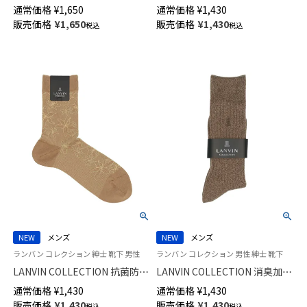
ける ループ付き らくらく着脱
千鳥格子切替 Hiゲージ ミドル
通常価格
¥
1,650
通常価格
¥
1,430
ルームソックス 足底ふわふわパ
丈 カジュアル ソックス メンズ
販売価格
¥
1,650
販売価格
¥
1,430
税込
税込
イル レディース メンズ
02412145
93022829
NEW
メンズ
NEW
メンズ
ランバン コレクション 紳士 靴下 男性
ランバン コレクション 男性 紳士 靴下
LANVIN COLLECTION 抗菌防臭
LANVIN COLLECTION 消臭加工
Hiゲージ ALOHAパリデザイン
土踏まずサポート 綿レーヨン混
通常価格
¥
1,430
通常価格
¥
1,430
ミドル丈 カジュアル ソックス
JL両面刺しゅう クルー丈 カジ
販売価格
¥
1,430
販売価格
¥
1,430
税込
税込