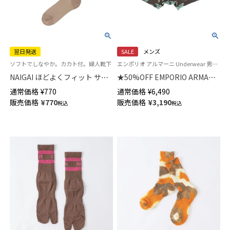
翌日発送
SALE
メンズ
ソフトでしなやか。カカト付。婦人靴下
エンポリオ アルマーニ Underwear 男性 下着 パンツ アンダーウェア
NAIGAI ほどよくフィット サポ
★50%OFF EMPORIO ARMANI
ートハイソックス レディース
ALL OVER MICROFIBER オール
通常価格
¥
770
通常価格
¥
6,490
【365日最短翌日発送】03894186
オーバーマイクロファイバー
販売価格
¥
770
販売価格
¥
3,190
税込
税込
ボクサーブリーフパンツ
【S/M/L】 前閉じ EUサイズ メン
ズ 54059972