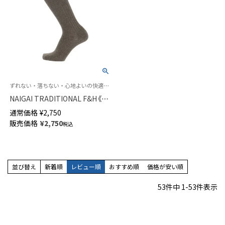
ずれない・落ちない・心地よいの快適トリプルニット
NAIGAI TRADITIONAL F&H《カ
シミヤ混》ロングホーズ 部位で
通常価格
¥
2,750
編み方を変えたトリプルニット
販売価格
¥
2,750
税込
ハイソックス メンズ 無地 日本
製 02391910
並び替え
新着順
レビュー順
おすすめ順
価格が安い順
53
件中
1
-
53
件表示