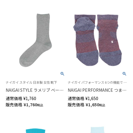
ナイガイ スタイル 日本製 女性 靴下
ナイガイ パフォーマンス 6つの機能で ウォーキング ランニング スポーツをサポート 消臭糸使用 女性 婦人 靴下
NAIGAI STYLE ラメリブ ベーシ
NAIGAI PERFORMANCE つま先
ック クルー丈 レディース ソッ
かかとパイル 3D左右設計 アー
通常価格
¥
1,760
通常価格
¥
1,650
クス 03098207
チフィットサポート ソックス
販売価格
¥
1,760
販売価格
¥
1,650
税込
税込
90度ヒール ショート丈 レディ
ース 03050114