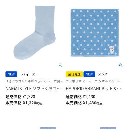
NEW
レディース
翌日発送
NEW
メンズ
はきぐちゴムの跡がつきにくい 日本製 婦人 靴下 女性
エンポリオ アルマーニ タオル ハンドタオル ハンカチ
NAIGAI STYLE ソフトくちゴム
EMPORIO ARMANI ドット＆マ
レーヨンシルク混 リュクスカフ
ンガベア 綿100％ ミニタオル
通常価格
¥
1,320
通常価格
¥
1,430
日本製 クルー丈 レディース ソ
【365日最短翌日発送】
販売価格
¥
1,320
販売価格
¥
1,430
税込
税込
ックス 03097500
02340027