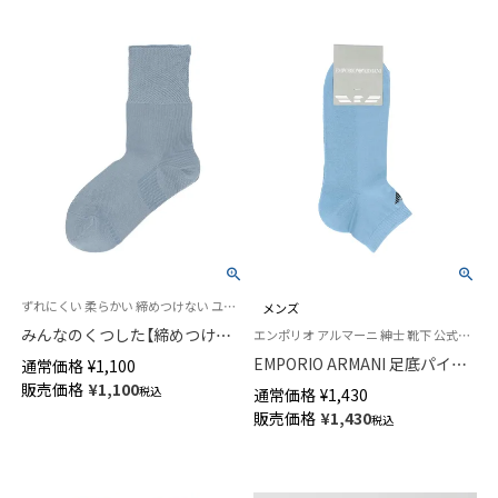
ずれにくい 柔らかい 締めつけない ユニバーサルデザイン 介護
メンズ
みんなのくつした【締めつけな
エンポリオ アルマーニ 紳士 靴下 公式ショップ
い靴下】 クルー丈 ふんわりガー
EMPORIO ARMANI 足底パイル
通常価格
¥
1,100
ゼ【20-22cm】【22-24cm】オー
綿混 ロゴ刺繍 ショート丈 ソッ
販売価格
¥
1,100
税込
通常価格
¥
1,430
ガニックコットン混 03150001
クス メンズ 02322200
販売価格
¥
1,430
税込