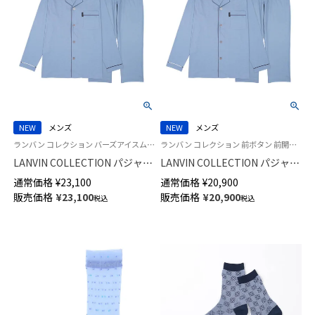
NEW
メンズ
NEW
メンズ
ランバン コレクション バーズアイスムース 部屋着 男性 紳士 ラウンジウェア
ランバン コレクション 前ボタン 前開き 公式オンラインショップ 紳士 ラウンジウェア
LANVIN COLLECTION パジャマ
LANVIN COLLECTION パジャマ
上下セット 綿100% スムースバ
上下セット 綿100% 先染めスム
通常価格
¥
23,100
通常価格
¥
20,900
ーズアイ 先染め 【LLサイズ】 長
ースバーズアイ 長袖 長丈パン
販売価格
¥
23,100
販売価格
¥
20,900
税込
税込
袖 長丈パンツ 前ボタン 前開き
ツ メンズ S M Lサイズ
メンズ 54461003
54460003