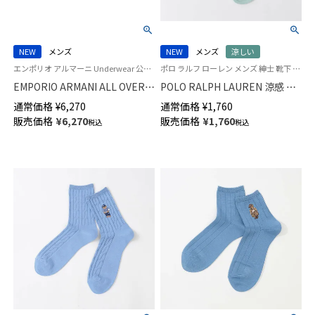
NEW
メンズ
NEW
メンズ
涼しい
エンポリオ アルマーニ Underwear 公式オンラインショップ 紳士 下着
ポロ ラルフ ローレン メンズ 紳士 靴下 カジュアル 26SS
EMPORIO ARMANI ALL OVER
POLO RALPH LAUREN 涼感 ボ
MICROFIBER オールオーバー
ーダーメッシュ 20cm ミドル丈
通常価格
¥
6,270
通常価格
¥
1,760
マイクロファイバー ボクサーパ
ソックス 02012537
販売価格
¥
6,270
販売価格
¥
1,760
税込
税込
ンツ 【S/M/L/XL】 前閉じ EUサイ
ズ メンズ 54061072