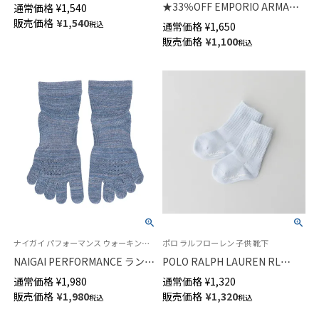
ラメ 浅履き フットカバー ソッ
★33％OFF EMPORIO ARMANI
通常価格
¥
1,540
クス かかと滑り止め付き レデ
レーヨンシルク混 モノグラム
販売価格
¥
1,540
税込
通常価格
¥
1,650
ィース 03447204
クルー丈 ソックス レディース
販売価格
¥
1,100
税込
03440101
ナイガイ パフォーマンス ウォーキング ランニング スポーツ 5本指 婦人 靴下
ポロ ラルフローレン 子供 靴下
NAIGAI PERFORMANCE ラン＆
POLO RALPH LAUREN RL
ウォーク 5本指メランジショー
Layette 日本製 POLOロゴ刺繍
通常価格
¥
1,980
通常価格
¥
1,320
ト丈ソックス 3Dセパレートア
リブ クルー丈 ソックス キッズ
販売価格
¥
1,980
販売価格
¥
1,320
税込
税込
ーチフィット レディース
04885506
03050108