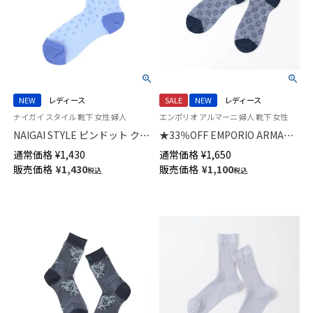
NEW
レディース
SALE
NEW
レディース
ナイガイ スタイル 靴下 女性 婦人
エンポリオ アルマーニ 婦人 靴下 女性
NAIGAI STYLE ピンドット クル
★33％OFF EMPORIO ARMANI
ー丈 レディース ソックス 日本
イーグル ジャガード クルー丈
通常価格
¥
1,430
通常価格
¥
1,650
製 03097119
ソックス レディース 日本製
販売価格
¥
1,430
販売価格
¥
1,100
税込
税込
03447103