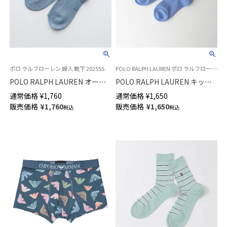
ポロ ラルフローレン 婦人 靴下 2025SS
POLO RALPH LAUREN ポロ ラルフローレンキッズ 子供 靴下
POLO RALPH LAUREN オープ
POLO RALPH LAUREN キッズ
ンテクスチャ スニーカー丈 ソ
FLAT KNIT LOWCUT フラット
通常価格
¥
1,760
通常価格
¥
1,650
ックス 日本製 レディース
ニット スニーカー丈 ソックス
販売価格
¥
1,760
販売価格
¥
1,650
税込
税込
03207965
日本製 04803725