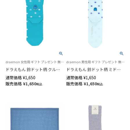
draemon 女性用 ギフト プレゼント 無料ラッピング
draemon 男性用 ギフト プレゼント 無料ラッピング
ドラえもん 鈴ドット柄 クルー
ドラえもん 鈴ドット柄 ミドル
丈 カジュアル ソックス レディ
丈 カジュアルソックス メンズ
通常価格
¥
1,650
通常価格
¥
1,650
ース 日本製 03297104
日本製 02462104
販売価格
¥
1,650
販売価格
¥
1,650
税込
税込