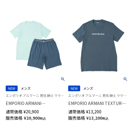
54068875
NEW
メンズ
NEW
メンズ
エンポリオ アルマーニ 男性 紳士 ラウンジウェア 部屋着 ルームウェア
エンポリオ アルマーニ 男性 紳士 ラウンジウェア
EMPORIO ARMANI
EMPORIO ARMANI TEXTURED
ENDURANCE エンデュランスロ
LOGOBAND テクスチャード ロ
通常価格
¥
20,900
通常価格
¥
13,200
ゴ 【S・M・Lサイズ】 パジャマ上
ゴバンド 半袖 Tシャツ EUサイ
販売価格
¥
20,900
販売価格
¥
13,200
税込
税込
下セット EUサイズ バミューダ
ズ メンズ 54060557
パンツ 半袖 ショートパンツ メ
ンズ 54068849