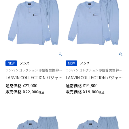
NEW
メンズ
NEW
メンズ
ランバン コレクション 部屋着 男性 紳士 ラウンジウェア
ランバン コレクション 部屋着 男性 紳士 ラウンジウェア
LANVIN COLLECTION パジャマ
LANVIN COLLECTION パジャマ
上下セット 【LLサイズ】 綿100%
上下セット 【M Lサイズ】 綿
通常価格
¥
22,000
通常価格
¥
19,800
スムースバーズアイ 先染めバー
100% 先染めスムースバーズア
販売価格
¥
22,000
販売価格
¥
19,800
税込
税込
ズアイスムース 長袖 長丈パン
イ 長袖 長丈パンツ かぶり 前開
ツ かぶり 前開き メンズ
き メンズ54460004
54461004