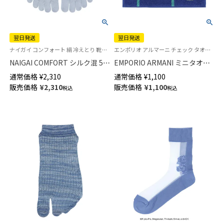
翌日発送
翌日発送
ナイガイ コンフォート 絹 冷えとり 靴下 五本指 レッグソリューション
エンポリオ アルマーニ チェック タオル ミニタオル ハンドタオル ハンカチ ブランド プレゼント 転勤 送別
NAIGAI COMFORT シルク混 5本
EMPORIO ARMANI ミニタオル
指ソックス ホールガーメント
タッターソール柄 綿100％ メン
通常価格
¥
2,310
通常価格
¥
1,100
滑り止め付き レディース 【365
ズ【365日最短翌日発送】
販売価格
¥
2,310
販売価格
¥
1,100
税込
税込
日最短翌日発送】 03022294
02340024