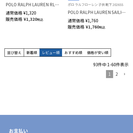
POLO RALPH LAUREN RL
ポロ ラルフローレン 子供 靴下 2026SS
Layette フラッグベア ポロベア
POLO RALPH LAUREN SAILING
通常価格
¥
1,320
キッズ ソックス 04883176
BEAR ポロベア キッズ ソックス
販売価格
¥
1,320
税込
通常価格
¥
1,760
04863757
販売価格
¥
1,760
税込
並び替え
新着順
レビュー順
おすすめ順
価格が安い順
93
件中
1
-
60
件表示
1
2
お支払い