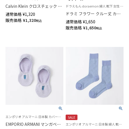
Calvin Klein クロスチェック ク
ドラえもん doraemon 婦人 靴下 女性 プレゼント 無料ラッピング
ルー丈 カジュアル ソックス メ
ドラミ フラワー クルー丈 カジ
通常価格
¥
1,320
ンズ 02542272
ュアル ソックス レディース 日
販売価格
¥
1,320
税込
通常価格
¥
1,650
本製 03297119
販売価格
¥
1,650
税込
エンポリオ アルマーニ 日本製 カバーソックス 靴下 女性 婦人
SALE
EMPORIO ARMANI マンガベア
エンポリオ アルマーニ 日本製 婦人 靴下 無料ラッピング