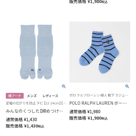
販売価格
¥
1,980
税込
ポロ ラルフローレン 婦人 靴下 カジュアル 25FW 新色
横アーチ
メンズ
レディース
POLO RALPH LAUREN ボーダ
足幅の広がりを防止 タビ 【22-24cm】【24-26cm】 ユニバーサルデザイン 日本製
ー柄 コアフラッグセーターベア
みんなのくつした【締めつけな
通常価格
¥
1,980
刺しゅう ポロベア オーガニッ
い靴下】 横アーチサポート 足袋
販売価格
¥
1,980
税込
通常価格
¥
1,430
クコットン混 クルー丈 レディ
クルー丈 エイジングケア フッ
販売価格
¥
1,430
ース ソックス 03207200
税込
トエイドソックス メンズ レデ
ィース 03150025