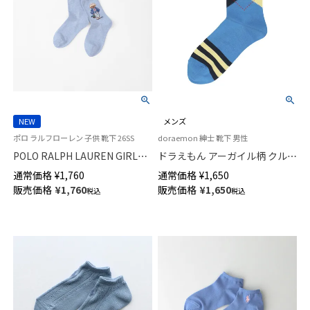
NEW
メンズ
ポロ ラルフローレン 子供 靴下 26SS
doraemon 紳士 靴下 男性
POLO RALPH LAUREN GIRLS
ドラえもん アーガイル柄 クル
ブルーベリー BEAR ポロベア キ
ー丈 カジュアル ソックス メン
通常価格
¥
1,760
通常価格
¥
1,650
ッズ ソックス 04803754
ズ 日本製 02462117
販売価格
¥
1,760
販売価格
¥
1,650
税込
税込