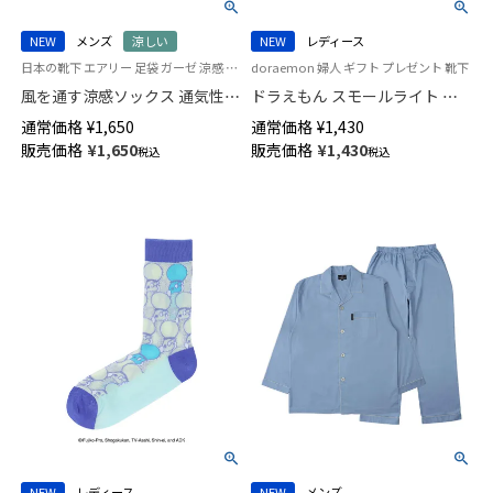
NEW
メンズ
涼しい
NEW
レディース
日本の靴下 エアリー 足袋 ガーゼ 涼感 紳士 靴下 男性 ナイガイ コンフォート
doraemon 婦人 ギフト プレゼント 靴下
風を通す涼感ソックス 通気性が
ドラえもん スモールライト シ
良いガーゼ編み さらっと素材
アー クルー丈 カジュアル ソッ
通常価格
¥
1,650
通常価格
¥
1,430
タビ型 ショート丈 ソックス メ
クス レディース 日本製
販売価格
¥
1,650
販売価格
¥
1,430
税込
税込
ンズ NAIGAI COMFORT
03297125
02302631
NEW
レディース
NEW
メンズ