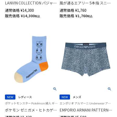
LANVIN COLLECTION パジャマ
風が通るエアリー 5本指 スニー
上下セット 【M Lサイズ】 60綿サ
カー丈 ソックス 親指セパレー
通常価格
¥
14,300
通常価格
¥
1,760
テン 無地 長袖 長丈パンツ 前ボ
ト設計 抗菌防臭 NAIGAI
販売価格
¥
14,300
販売価格
¥
1,760
税込
税込
タン 前開き メンズ 54460001
COMFORT レディース ソックス
03022213
NEW
レディース
NEW
メンズ
ポケットモンスター Pokémon 婦人 ギフト プレゼント 無料ラッピング
エンポリオ アルマーニ Underwear アンダーウェア 紳士 下着
ポケモン ゼニガメ・ヒトカゲ・
EMPORIO ARMANI PATTERN
フシギダネ プリント クルー丈
MIX パターンミックス ボクサー