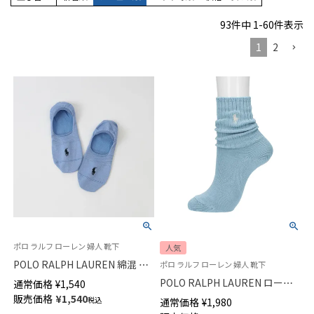
93
件中
1
-
60
件表示
1
2
ポロ ラルフ ローレン 婦人 靴下
人気
POLO RALPH LAUREN 綿混 フ
ポロ ラルフ ローレン 婦人 靴下
ットカバー 深履き かかと滑り
POLO RALPH LAUREN ローゲ
通常価格
¥
1,540
止め付き カバーソックス レデ
ージ クルー丈 ソックス レディ
販売価格
¥
1,540
税込
通常価格
¥
1,980
ィース 03207940
ース 日本製 03207538