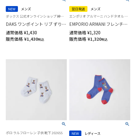
NEW
メンズ
翌日発送
メンズ
ダックス 公式オンラインショップ 紳士 靴下
エンポリオ アルマーニ ハンドタオル ハンカチ プレゼント
DAKS ワンポイント リブ ずり落
EMPORIO ARMANI フレンチブ
ちにくい仕様 消臭加工 24cm丈
ルドッグ 綿100％ ミニタオル メ
通常価格
¥
1,430
通常価格
¥
1,320
クルー丈 カジュアル ソックス
ンズ【365日最短翌日発送】
販売価格
¥
1,430
販売価格
¥
1,320
税込
税込
日本製 メンズ 02512065
02340029
ポロ ラルフローレン 子供 靴下 2026SS
NEW
レディース