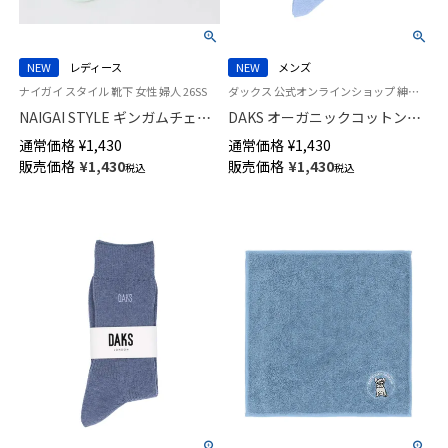
NEW
レディース
NEW
メンズ
ナイガイ スタイル 靴下 女性 婦人 26SS
ダックス 公式オンラインショップ 紳士 靴下
NAIGAI STYLE ギンガムチェッ
DAKS オーガニックコットン混
ク シアー クルー丈 レディース
かかとしっかりホールド ダイヤ
通常価格
¥
1,430
通常価格
¥
1,430
ソックス 日本製 03097115
リンクス クルー丈 カジュアル
販売価格
¥
1,430
販売価格
¥
1,430
税込
税込
ソックス メンズ 02512678