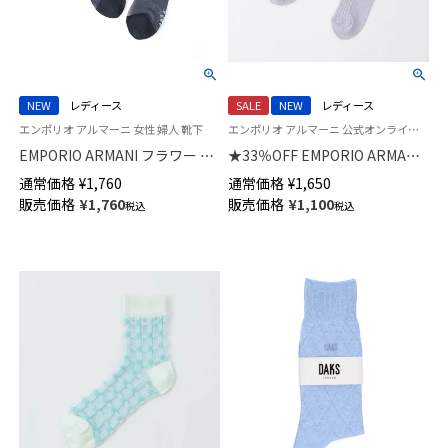
NEW
レディース
SALE
NEW
レディース
エンポリオ アルマーニ 女性 婦人 靴下
エンポリオ アルマーニ 公式オンラインショップ 婦人 靴下
EMPORIO ARMANI フラワー シ
★33％OFF EMPORIO ARMANI
アー クルー丈 ソックス レディ
ラメ リブ クルー丈 ソックス レ
通常価格
¥
1,760
通常価格
¥
1,650
ース 日本製 03447101
ディース 日本製 03447100
販売価格
¥
1,760
販売価格
¥
1,100
税込
税込