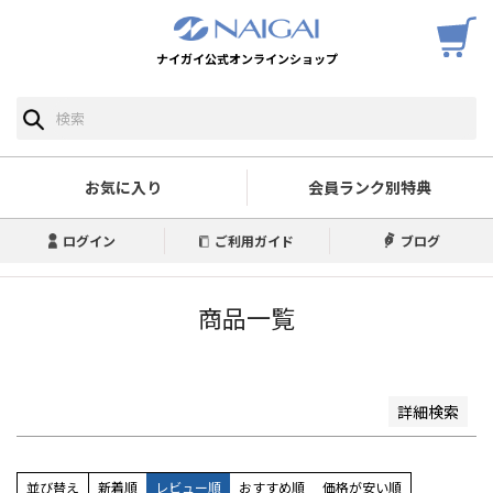
ナイガイ公式オンラインショップ
予約商品
予約商品のみを表示
並び順
新着順
お気に入り
会員ランク別特典
登録順
価格が安い順
ログイン
ご利用ガイド
ブログ
価格が高い順
優先度順
レビュー順
商品一覧
キーワードヒット順
検索
詳細検索
並び替え
新着順
レビュー順
おすすめ順
価格が安い順