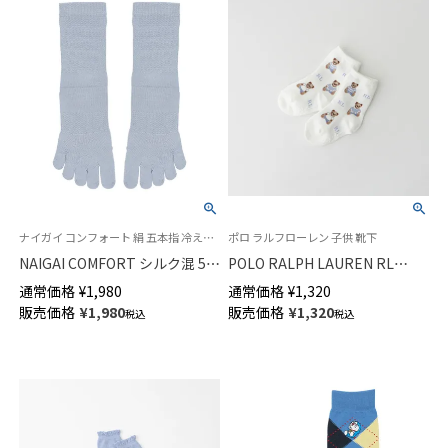
ナイガイ コンフォート 絹 五本指 冷えとり 靴下 レッグソリューション
ポロ ラルフローレン 子供 靴下
NAIGAI COMFORT シルク混 5本
POLO RALPH LAUREN RL
指ソックス レディース
Layette キッズ Tossedベア ク
通常価格
¥
1,980
通常価格
¥
1,320
03022791
ルー丈 ソックス 日本製
販売価格
¥
1,980
販売価格
¥
1,320
税込
税込
04883173