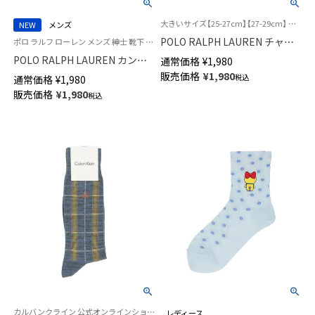
大きいサイズ【25-27cm】【27-29cm】 ポロ ラルフ ローレン 紳士 靴下 25FW
NEW
メンズ
POLO RALPH LAUREN チャー
ポロ ラルフ ローレン メンズ 紳士 靴下 カジュアル 26SS
ルズベア ポロベア 刺しゅう リ
POLO RALPH LAUREN カント
通常価格
¥
1,980
ブ ショート丈 オーガニックコ
リーベア刺繍 ポロベア 20cm丈
販売価格
¥
1,980
税込
通常価格
¥
1,980
ットン混 カジュアル メンズ ソ
ソックス【25-27cm】【27-
販売価格
¥
1,980
ックス 02012497
税込
29cm】 02012511
カルバンクライン 公式オンラインショップ 紳士 靴下
レディース