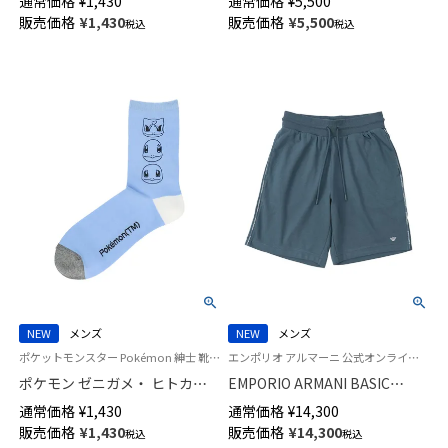
通常価格
¥
1,430
通常価格
¥
5,500
カジュアル ソックス レディー
パンツ 【S/M/L】 前閉じ EUサイ
販売価格
¥
1,430
販売価格
¥
5,500
税込
税込
ス 03307022
ズ メンズ 54068852
NEW
メンズ
NEW
メンズ
ポケットモンスター Pokémon 紳士 靴下 男性
エンポリオ アルマーニ 公式オンラインショップ 紳士 ラウンジウェア
ポケモン ゼニガメ・ ヒトカ
EMPORIO ARMANI BASIC
ゲ・ フシギダネ プリント クル
TERRY バミューダパンツ ベー
通常価格
¥
1,430
通常価格
¥
14,300
ー丈 カジュアル ソックス メン
シック テリー ハーフパンツ メ
販売価格
¥
1,430
販売価格
¥
14,300
税込
税込
ズ 02432110
ンズ 男性 メンズ EUサイズ