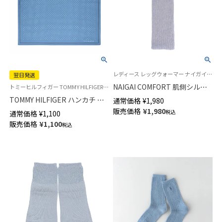
レディース レッグウォーマー ナイガイ コンフォート
翌日発送
NAIGAI COMFORT 肌側シルク 2
トミーヒルフィガー TOMMY HILFIGER 公式オンラインショップ・正規ライセンス品 メンズ ブランド ハンカチ ギフト プレゼント
重編み 綿混メランジ レッグウ
TOMMY HILFIGER ハンカチ ド
通常価格
¥
1,980
ォーマー レディース 03022806
ット柄 綿100％ メンズ 【365日
販売価格
¥
1,980
税込
通常価格
¥
1,100
最短翌日発送】02582161
販売価格
¥
1,100
税込