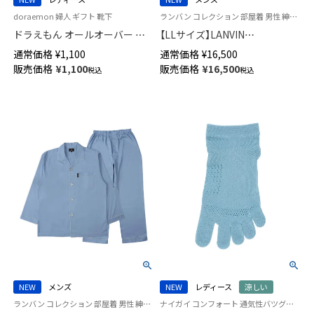
doraemon 婦人 ギフト 靴下
ランバン コレクション 部屋着 男性 紳士 ラウンジウェア
ドラえもん オールオーバー ク
【LLサイズ】LANVIN
ルー丈 カジュアル ソックス レ
COLLECTION パジャマ 上下セ
通常価格
¥
1,100
通常価格
¥
16,500
ディース 03297124
ット 60綿サテン 無地 長袖 長丈
販売価格
¥
1,100
販売価格
¥
16,500
税込
税込
パンツ 前ボタン 前開き メンズ
54461001
NEW
メンズ
NEW
レディース
涼しい
ランバン コレクション 部屋着 男性 紳士 ラウンジウェア
ナイガイ コンフォート 通気性バツグン さらさらタッチ 日本製 婦人 靴下