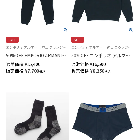
SALE
SALE
エンポリオ アルマーニ 紳士 ラウンジウェア
エンポリオ アルマーニ 紳士 ラウンジウェア
50%OFF EMPORIO ARMANI
50%OFF エンポリオ アルマー
COMFORT STRECH TERRY ス
ニ コンフォートストレッチ テ
通常価格
¥
15,400
通常価格
¥
16,500
ウェットパンツ ラウンジウェア
リー スウェット トレーナー EU
販売価格
¥
7,700
販売価格
¥
8,250
税込
税込
ロング EUサイズ メンズ
サイズ メンズ 54075735
54075736