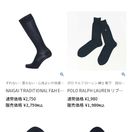
ずれない・落ちない・心地よいの快適トリプルニット
ポロ ラルフ ローレン 紳士 靴下 旧02012360
NAIGAI TRADITIONAL F&H《毛
POLO RALPH LAUREN リブソ
混》ロングホーズ 部位で編み方
ックス 綿100％ クルー丈 メンズ
通常価格
¥
2,750
通常価格
¥
1,980
を変えたトリプルニット ハイソ
日本製 02012409
販売価格
¥
2,750
販売価格
¥
1,980
税込
税込
ックス メンズ 02391909