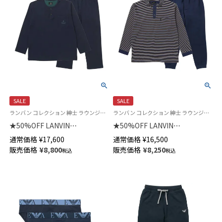
SALE
SALE
ランバン コレクション 紳士 ラウンジウェア
ランバン コレクション 紳士 ラウンジウェア
★50%OFF LANVIN
★50%OFF LANVIN
COLLECTION ランバン コレク
COLLECTION 上下セット 【M・
通常価格
¥
17,600
通常価格
¥
16,500
ション 上下セット 【M・Lサイ
Lサイズ】 綿100％ 裏毛起毛 ボ
販売価格
¥
8,800
販売価格
¥
8,250
税込
税込
ズ】 綿100％ 先染め接結 バイカ
ーダー 長袖 カットソー パジャ
ラー 長袖 カットソー パジャマ
マ 日本製 メンズ あたたかい
メンズ あたたかい 54430023
54420063