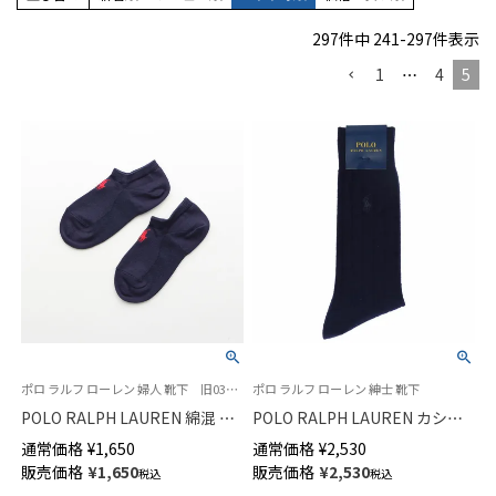
297
件中
241
-
297
件表示
1
…
4
5
ポロ ラルフ ローレン 婦人 靴下 旧03207893
ポロ ラルフ ローレン 紳士 靴下
POLO RALPH LAUREN 綿混 特
POLO RALPH LAUREN カシミ
殊設計 ワイドヒール 足裏メッ
ヤ混 リブ ビジネスソックス ク
通常価格
¥
1,650
通常価格
¥
2,530
シュ スニーカー丈 ソックス レ
ルー丈 メンズ 日本製 02041412
販売価格
¥
1,650
販売価格
¥
2,530
税込
税込
ディース 03207993