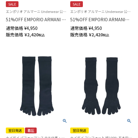
SALE
SALE
エンポリオ アルマーニ Underwear 公式オンラインショップ
エンポリオ アルマーニ Underwear 公式オンラインショップ
51%OFF EMPORIO ARMANI ク
51%OFF EMPORIO ARMANI
ラシック パターン ミックス ボ
EAGLE BRAND LOGO イーグル
通常価格
¥
4,950
通常価格
¥
4,950
クサーパンツ 前閉じ EUサイズ
ブランド ロゴ ボクサーパンツ
販売価格
¥
2,420
販売価格
¥
2,420
税込
税込
メンズ 54075049
前閉じ EUサイズ メンズ
54075080
翌日発送
着圧
翌日発送
ナイガイ パフォーマンス 立ち仕事・出張など外回りが多いビジネスマンにオススメ 5本指靴下
ナイガイ コンフォート 綿100% 五本指 男性 靴下 旧02302615