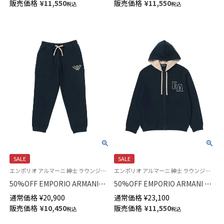
販売価格
¥
11,550
販売価格
¥
11,550
税込
税込
スウェット パーカー EUサイズ
ップ ジャケット メンズ EUサイ
メンズ 54085732
ズ 54085862
SALE
SALE
エンポリオ アルマーニ 紳士 ラウンジウェア
エンポリオ アルマーニ 紳士 ラウンジウェア パーカー CORDUROY FLEECE FZ HOODIE
50%OFF EMPORIO ARMANI
50%OFF EMPORIO ARMANI コ
CORDUROY LONG PANTS コー
ーデュロイ フリース フーディ
通常価格
¥
20,900
通常価格
¥
23,100
デュロイ フリース スウェット
ージャケット 前開き ジップア
販売価格
¥
10,450
販売価格
¥
11,550
税込
税込
パンツ ラウンジウェア EUサイ
ップ メンズ EUサイズ
ズ メンズ 54085861
54085860