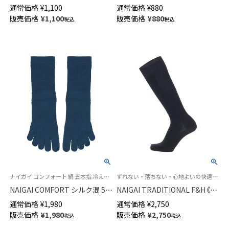
スクール ソックス ハイソック
スクールソックス クルー丈 足
通常価格
¥
1,100
通常価格
¥
880
ス 足首パール編み かかと大き
首パール編み かかと大きめ 直
販売価格
¥
1,100
販売価格
¥
880
税込
税込
め 直角ヒール 【365日最短翌日
角ヒール【365日最短翌日発送】
発送】04415090
04405090
ナイガイ コンフォート 絹 五本指 冷えとり 靴下 レッグソリューション
ずれない・落ちない・心地よいの快適トリプルニット
NAIGAI COMFORT シルク混 5本
NAIGAI TRADITIONAL F&H《カ
指ソックス レディース
シミヤ混》ロングホーズ 部位で
通常価格
¥
1,980
通常価格
¥
2,750
03022791
編み方を変えたトリプルニット
販売価格
¥
1,980
販売価格
¥
2,750
税込
税込
ハイソックス メンズ 無地 日本
製 02391910