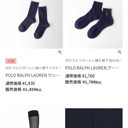
ポロ ラルフ ローレン 紳士 靴下 旧02082579 02082581
人気
POLO RALPH LAUREN アーチ
ポロ ラルフ ローレン 婦人 靴下 ベストセラー
サポート 足底パイル ワンポイ
POLO RALPH LAUREN ワンポ
通常価格
¥
1,760
ント刺繍 ショート丈 メンズ ソ
イント刺繍 リブ クルー丈ソッ
販売価格
¥
1,760
税込
通常価格
¥
1,430
ックス 02082590
クス レディース 03207330
販売価格
¥
1,430
税込