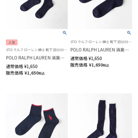
ポロ ラルフ ローレン 紳士 靴下 旧02032110
人気
POLO RALPH LAUREN 消臭加
ポロ ラルフ ローレン 紳士 靴下 旧02032401
工 ワンポイント刺繍 リブ ショ
POLO RALPH LAUREN 消臭加
通常価格
¥
1,650
ート丈 メンズ ソックス【23-
工 綿混 ワンポイント刺繍 リブ
販売価格
¥
1,650
税込
通常価格
¥
1,650
25cm】 【25-27cm】【27-29cm】
クルー丈 メンズソックス 【22-
販売価格
¥
1,650
02032310
税込
24cm】 【24-26cm】【26-28cm】
02032303