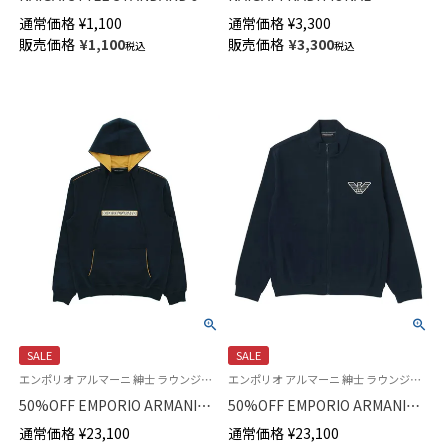
ヒール 土踏まずサポート ショ
SUPERIOR（スーペリオール） 海
通常価格
¥
1,100
通常価格
¥
3,300
ート丈 ソックス メンズ 日本製
島綿リブ ハイソックス ロング
販売価格
¥
1,100
販売価格
¥
3,300
税込
税込
02352115
ホーズ 高級靴下 メンズ 無地
02392906
SALE
SALE
エンポリオ アルマーニ 紳士 ラウンジウェア
エンポリオ アルマーニ 紳士 ラウンジウェア
50%OFF EMPORIO ARMANI
50%OFF EMPORIO ARMANI
BRUSHED TERRY PO HOODIE
CORDUROY FLEECE BLOUSON
通常価格
¥
23,100
通常価格
¥
23,100
コットン100% 長袖 フーディー
コーデュロイ フリース フルジ