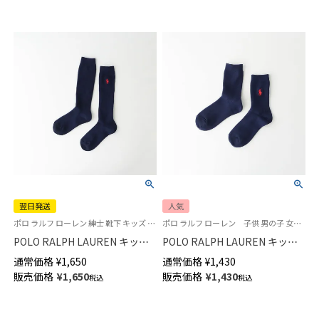
翌日発送
人気
ポロ ラルフ ローレン 紳士 靴下 キッズ 子供
ポロ ラルフ ローレン 子供 男の子 女の子 スクールソックス
POLO RALPH LAUREN キッズ
POLO RALPH LAUREN キッズ
綿混 リブ ハイソックス ワンポ
綿混 リブ ワンポイント刺繍 ク
通常価格
¥
1,650
通常価格
¥
1,430
イント刺繍 スクールソックス
ルー丈 スクールソックス
販売価格
¥
1,650
販売価格
¥
1,430
税込
税込
【365日最短翌日発送】
04863400
04873500