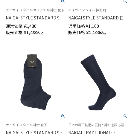
ナイガイ スタイル オリジナル 紳士 靴下
ナイガイ スタイル 紳士 靴下
NAIGAI STYLE STANDARD 90°
NAIGAI STYLE STANDARD 日本
ヒール クルー丈ソックス イン
製 90°ヒール 土踏まずサポート
通常価格
¥
1,430
通常価格
¥
1,100
ターシャ アーガイル カジュア
クルー丈 ソックス メンズ
販売価格
¥
1,430
販売価格
¥
1,100
税込
税込
ル 日本製 メンズ 02352613
02352612
ナイガイ スタイル 紳士 靴下
日本の靴下技術の伝統と誇りを語る最高級の紳士靴下 ビジネス メンズ ソックス
NAIGAI STYLE STANDARD 90°
NAIGAI TRADITIONAL