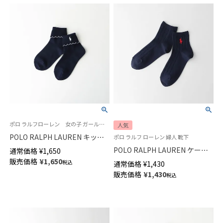
ポロ ラルフローレン 女の子 ガールズ 子供 靴下 旧04803673
人気
POLO RALPH LAUREN キッズ
ポロ ラルフ ローレン 婦人 靴下
折り返し ピコットミシン フリ
POLO RALPH LAUREN ケーブ
通常価格
¥
1,650
ル ワンポイント刺繍 ショート
ル柄 ワンポイント ショート丈
販売価格
¥
1,650
税込
通常価格
¥
1,430
ソックス 04803763
ソックス オーガニックコットン
販売価格
¥
1,430
税込
混 レディース 03207386