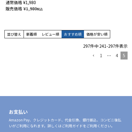
通常価格
¥
1,980
指セパレート 綿混 ホールガー
販売価格
¥
1,980
税込
メント メンズ 抗菌防臭 クルー
丈 【365日最短翌日発送】
02302518
並び替え
新着順
レビュー順
おすすめ順
価格が安い順
297
件中
241
-
297
件表示
1
…
4
5
お支払い
Amazon Pay、クレジットカード、代金引換、銀行振込、コンビニ後払
いがご利用になれます。詳しくはご利用ガイドをご利用ください。