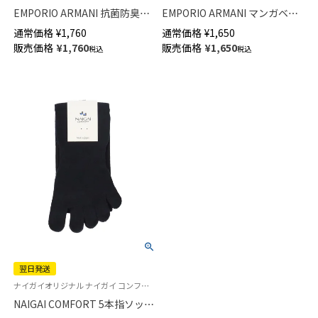
EMPORIO ARMANI 抗菌防臭加
EMPORIO ARMANI マンガベア
工 リブ ビジネスソックス ロゴ
刺繍 ショート丈ソックス メン
通常価格
¥
1,760
通常価格
¥
1,650
刺繍 クルー丈 メンズ【25-
ズ 02322386
販売価格
¥
1,760
販売価格
¥
1,650
税込
税込
27cm】【27-29cm】 02312110
翌日発送
ナイガイオリジナル ナイガイ コンフォート ポリジン加工 五本指 紳士 靴下
NAIGAI COMFORT 5本指ソック
ス やみつきになる履き心地 親