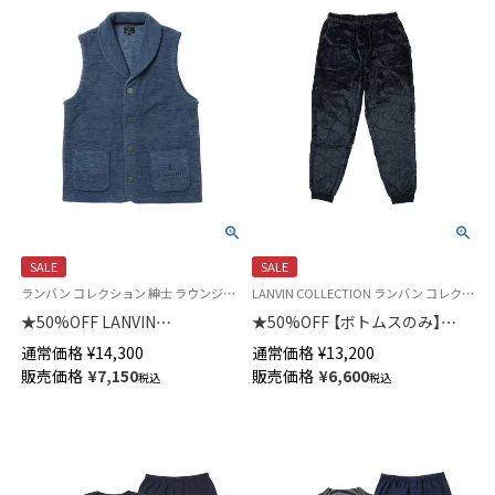
SALE
SALE
ランバン コレクション 紳士 ラウンジウェア 羽織 半纏 はんてん あたたかい
LANVIN COLLECTION ランバン コレクション メンズ スウェットパンツ
★50%OFF LANVIN
★50%OFF 【ボトムスのみ】
COLLECTION 【M・Lサイズ】 カ
LANVIN COLLECTION 【LLサイ
通常価格
¥
14,300
通常価格
¥
13,200
チオン染フリース ベスト 前ボ
ズ】 滑らかフリース シルキーマ
販売価格
¥
7,150
販売価格
¥
6,600
税込
税込
タン 前開き メンズ 54438034
イヤー スウェットパンツ 長ズ
ボン ボトムス ラウンジウェア
メンズ 54437033