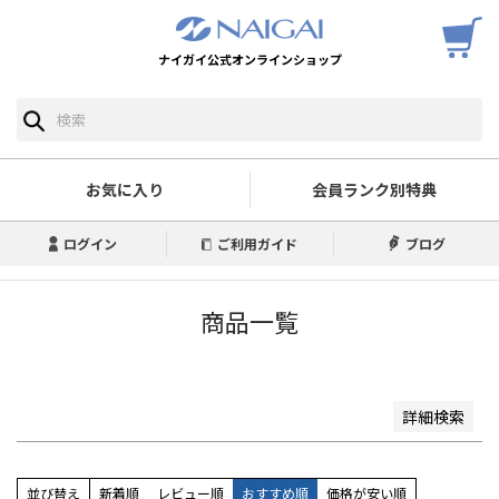
ナイガイ公式オンラインショップ
予約商品
予約商品のみを表示
並び順
新着順
お気に入り
会員ランク別特典
登録順
価格が安い順
ログイン
ご利用ガイド
ブログ
価格が高い順
優先度順
レビュー順
商品一覧
キーワードヒット順
検索
詳細検索
並び替え
新着順
レビュー順
おすすめ順
価格が安い順