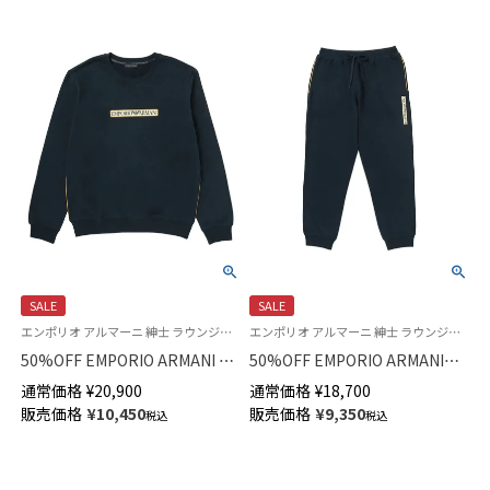
SALE
SALE
エンポリオ アルマーニ 紳士 ラウンジウェア
エンポリオ アルマーニ 紳士 ラウンジウェア
50%OFF EMPORIO ARMANI コ
50%OFF EMPORIO ARMANI
ットン100% BRUSHED TERRY
BRUSHED TERRY コットン
通常価格
¥
20,900
通常価格
¥
18,700
PO クルーネック 長袖 スウェッ
100% スウェット パンツ ラウン
販売価格
¥
10,450
販売価格
¥
9,350
税込
税込
トシャツ メンズ EUサイズ
ジウェア EUサイズ メンズ
54085735
54085730