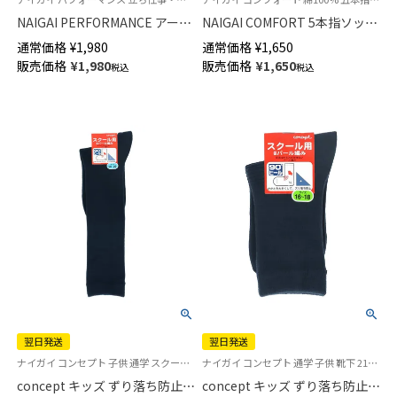
NAIGAI PERFORMANCE アーチ
NAIGAI COMFORT 5本指ソック
フィットサポート 5本指 ビジネ
ス 綿100% カジュアル ミドル丈
通常価格
¥
1,980
通常価格
¥
1,650
スソックス クルー丈 メンズ
メンズ 【365日最短翌日発送】
販売価格
¥
1,980
販売価格
¥
1,650
税込
税込
【365日最短翌日発送】
02302620
02332316
翌日発送
翌日発送
ナイガイ コンセプト 子供 通学 スクールソックス 靴下 21S-17
ナイガイ コンセプト 通学 子供 靴下 21S-16
concept キッズ ずり落ち防止
concept キッズ ずり落ち防止