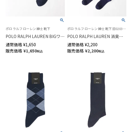
ポロ ラルフ ローレン 紳士 靴下
ポロ ラルフ ローレン 紳士 靴下 旧02032931
POLO RALPH LAUREN BIGワン
POLO RALPH LAUREN 消臭加
ポイントロゴ ショート丈 ソッ
工 ロングホーズ ワンポイント
通常価格
¥
1,650
通常価格
¥
2,200
クス メンズ【25-27cm】【27-
刺繍 ハイソックス メンズ
販売価格
¥
1,650
販売価格
¥
2,200
税込
税込
29cm】02022202
02032932