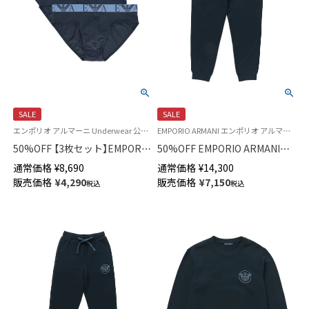
SALE
SALE
エンポリオ アルマーニ Underwear 公式オンラインショップ
EMPORIO ARMANI エンポリオ アルマーニ メンズ ラウンジウェア
50%OFF 【3枚セット】EMPORIO
50%OFF EMPORIO ARMANI
ARMANI BOLD MONOGRAM
FUZZY FLEECE ファジーフリー
通常価格
¥
8,690
通常価格
¥
14,300
BRIEF 3Pパック コットン ブリ
ス スウェット パンツ ボトムス
販売価格
¥
4,290
販売価格
¥
7,150
税込
税込
ーフパンツ EUサイズ メンズ
ラウンジウェア EUサイズ メン
54087154
ズ 54075800