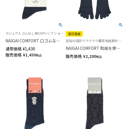
カジュアル ゴムなし 綿100％ リブ ショート丈 男性 旧02302507
翌日発送
NAIGAI COMFORT 口ゴムなし
足指3D設計でラクラク着用 和紙素材 五本指 日本製 ソックス ナイガイ コンフォート
抗菌防臭加工 綿100% ショート
NAIGAI COMFORT 和紙を使っ
通常価格
¥
1,430
丈 ソックス メンズ 日本製
た靴下 5本指 サラッとした肌ざ
販売価格
¥
1,430
税込
販売価格
¥
2,200
02302508
税込
わり 親指セパレート ホールガ
ーメント 無地 クルー丈 メンズ
【365日最短翌日発送】
02302621