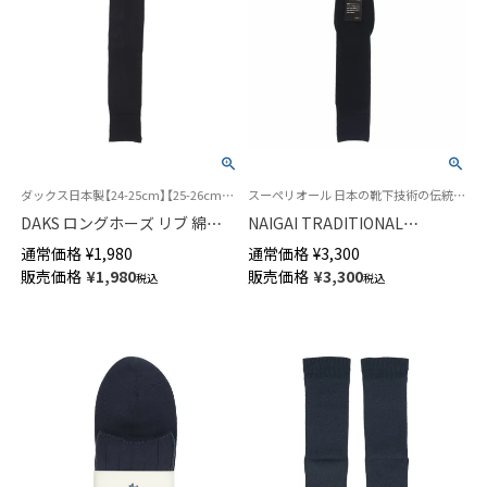
ダックス日本製【24-25cm】【25-26cm】【27-28cm】 男性 紳士 靴下
スーペリオール 日本の靴下技術の伝統と誇りを語る最高級の紳士靴下
DAKS ロングホーズ リブ 綿
NAIGAI TRADITIONAL
100％ ワンポイントロゴ刺繍 ハ
SUPERIOR メリノウール ロン
通常価格
¥
1,980
通常価格
¥
3,300
イソックス メンズ 02502965
グホーズ 最高級の紳士靴下 ハ
販売価格
¥
1,980
販売価格
¥
3,300
税込
税込
イソックス 日本製 メンズ
02391908