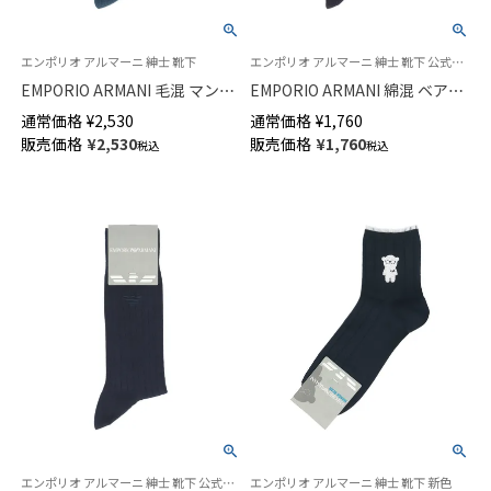
エンポリオ アルマーニ 紳士 靴下
エンポリオ アルマーニ 紳士 靴下 公式ショップ
EMPORIO ARMANI 毛混 マンガ
EMPORIO ARMANI 綿混 ベア＆
ベア刺繍 リブカジュアルソック
EAリンクス柄 クルー丈 メンズ
通常価格
¥
2,530
通常価格
¥
1,760
ス クルー丈 メンズ 日本製
ソックス 日本製 02342387
販売価格
¥
2,530
販売価格
¥
1,760
税込
税込
02345162
エンポリオ アルマーニ 紳士 靴下 公式ショップ
エンポリオ アルマーニ 紳士 靴下 新色