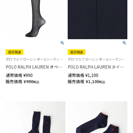
翌日発送
翌日発送
ポロ ラルフ ローレン オールシーズン 日本製 靴下 旧01823635
ポロ ラルフ ローレン オールシーズンタイツ つま先・パンティー部切り替えなし 日本製
POLO RALPH LAUREN オペイ
POLO RALPH LAUREN タイツ
クハイソックス 25デニール な
25デニール なめらかでソフトタ
通常価格
¥
990
通常価格
¥
1,100
めらかでソフトなタッチ レディ
ッチの薄手タイプ 切り替えなし
販売価格
¥
990
販売価格
¥
1,100
税込
税込
ース【365日最短翌日発送】
レディース 【365日最短翌日発
01824635
送】 01864325