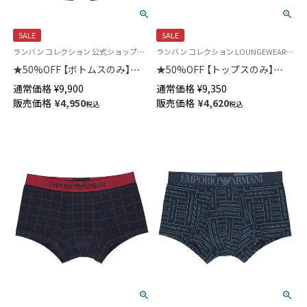
SALE
SALE
ランバン コレクション 公式ショップ＜スウェットパンツ＞
ランバン コレクション LOUNGEWEAR 公式ショップ＜トップスのみ＞
★50%OFF 【ボトムスのみ】
★50%OFF 【トップスのみ】
LANVIN COLLECTION ベロア無
LANVIN COLLECTION ベロア無
通常価格
¥
9,900
通常価格
¥
9,350
地 メンズ ロングパンツ 長ズボ
地 メンズ クルーネック 長袖 ロ
販売価格
¥
4,950
販売価格
¥
4,620
税込
税込
ン スウェット 54426046
ングTシャツ 綿混 スウェット
54424045