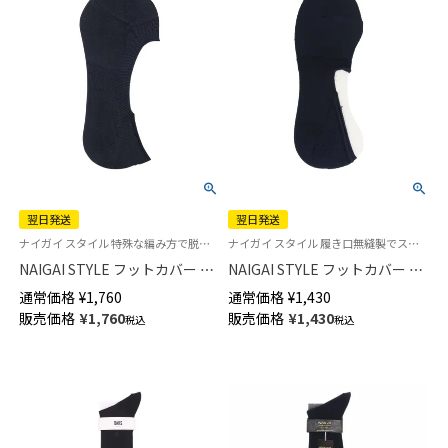
翌日発送
翌日発送
ナイガイ スタイル 特殊な編み方で脱げにくい カバーソックス 靴下ローファーイン
ナイガイ スタイル 履き口無縫製でストレスフリー カバーソックス【23-25cm】【25-27cm】【27-29cm】
NAIGAI STYLE フットカバー フ
NAIGAI STYLE フットカバー 鹿
ィット感アップ 浅履き かかと
の子編み 浅履き かかと滑り止
通常価格
¥
1,760
通常価格
¥
1,430
滑り止め付き メンズ【365日最
め付き メンズ 【365日最短翌日
販売価格
¥
1,760
販売価格
¥
1,430
税込
税込
短翌日発送】02352112
発送】 02352111