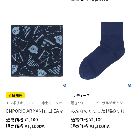
め 直角ヒール 【365日最短翌日
発送】04415090
翌日発送
レディース
エンポリオ アルマーニ 紳士 ミニタオル 日本製 タオルハンカチ
履きやすい ユニバーサルデザイン
EMPORIO ARMANI ロゴ EAマン
みんなのくつした【締めつけな
ガベア柄 ハンドタオル 綿100％
い靴下】 薄手 ハイゲージ 足口ふ
通常価格
¥
1,100
通常価格
¥
1,100
メンズ 【365日最短翌日発送】
んわり オーガニックコットン混
販売価格
¥
1,100
販売価格
¥
1,100
税込
税込
02340020
クルー丈 ソックス レディース
日本製 03150019