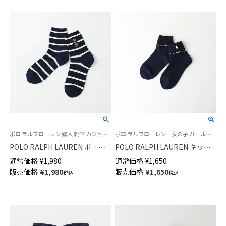
ポロ ラルフローレン 婦人 靴下 カジュアル 25FW 新色
ポロ ラルフローレン 女の子 ガールズ 子供 靴下 旧04803673
POLO RALPH LAUREN ボーダ
POLO RALPH LAUREN キッズ
ー柄 コアフラッグセーターベア
折り返し ピコットミシン フリ
通常価格
¥
1,980
通常価格
¥
1,650
刺しゅう ポロベア オーガニッ
ル ワンポイント刺繍 ショート
販売価格
¥
1,980
販売価格
¥
1,650
税込
税込
クコットン混 クルー丈 レディ
ソックス 04803763
ース ソックス 03207200