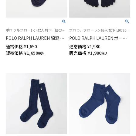
ポロ ラルフ ローレン 婦人 靴下 旧03207893
ポロ ラルフ ローレン 婦人 靴下 旧03207953
POLO RALPH LAUREN 綿混 特
POLO RALPH LAUREN ボーダ
殊設計 ワイドヒール 足裏メッ
ー 5本指ソックス オーガニック
通常価格
¥
1,650
通常価格
¥
1,980
シュ スニーカー丈 ソックス レ
コットン混 ショート丈 レディ
販売価格
¥
1,650
販売価格
¥
1,980
税込
税込
ディース 03207993
ース 03207963