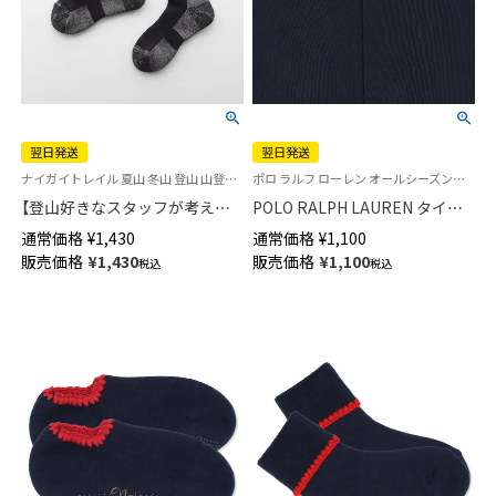
翌日発送
翌日発送
ナイガイトレイル 夏山 冬山 登山 山登り トレッキング 登山ソックス
ポロ ラルフ ローレン オールシーズンタイツ つま先・パンティー部切り替えなし 日本製
【登山好きなスタッフが考えた
POLO RALPH LAUREN タイツ
納得の登山用靴下】NAIGAI
25デニール なめらかでソフトタ
通常価格
¥
1,430
通常価格
¥
1,100
TRAIL メリノウール混 クルー丈
ッチの薄手タイプ 切り替えなし
販売価格
¥
1,430
販売価格
¥
1,100
税込
税込
メンズ＆レディース 【365日最
レディース 【365日最短翌日発
短翌日発送】90301018
送】 01864325