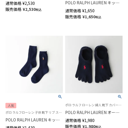
イント 2WAY レッグ&アームウ
POLO RALPH LAUREN キッズ
通常価格
¥
2,530
ォーマー オーガニックコットン
マルチカラーワンポイント リブ
販売価格
¥
2,530
税込
通常価格
¥
1,650
混 レディース 03228638
ハイソックス 04813700
販売価格
¥
1,650
税込
ポロ ラルフ ローレン 婦人 靴下 カバーソックス 旧03207956 03207966
人気
POLO RALPH LAUREN オーガ
ポロ ラルフローレン 子供 靴下 リブ スクールソックス 学校
ニックコットン混 5本指 フット
POLO RALPH LAUREN キッズ
通常価格
¥
1,980
カバー かかと滑り止め付き レ
マルチカラーワンポイント リブ
販売価格
¥
1,980
税込
通常価格
¥
1,430