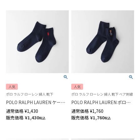
人気
人気
ポロ ラルフ ローレン 婦人 靴下
ポロ ラルフ ローレン 婦人 靴下 べア刺繍
POLO RALPH LAUREN ケーブ
POLO RALPH LAUREN ポロベ
ル柄 ワンポイント ショート丈
ア刺繍 ショート リブソックス
通常価格
¥
1,430
通常価格
¥
1,760
ソックス オーガニックコットン
オーガニックコットン混 レディ
販売価格
¥
1,430
販売価格
¥
1,760
税込
税込
混 レディース 03207386
ース 03207311