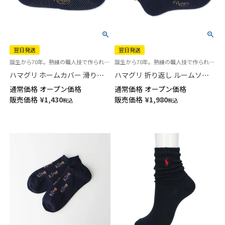
翌日発送
翌日発送
誕生から70年。熟練の職人技で作られた逸品 パイルソックス 冷えとり ルームソックス
誕生から70年。熟練の職人技で作られた逸品「ハマグリ」パイルソックス 冷えとり靴下
ハマグリ ホームカバー 滑り止
ハマグリ 折り返し ルームソッ
め付き 室内用靴下 ルームソッ
クス ホームカバー 室内用 【365
通常価格
オープン価格
通常価格
オープン価格
クス レディース 【365日最短翌
日最短翌日発送】03002220
販売価格
¥
1,430
販売価格
¥
1,980
税込
税込
日発送】03002211