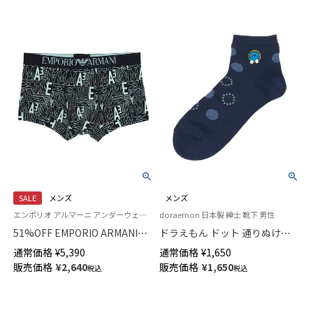
SALE
メンズ
メンズ
エンポリオ アルマーニ アンダーウェア Underwear 男性 メンズ 下着 パンツ ブランド
doraemon 日本製 紳士 靴下 男性
51%OFF EMPORIO ARMANI
ドラえもん ドット 通りぬけフ
ALL OVER BOLD LOGO ボール
ープ ショート丈 カジュアル ソ
通常価格
¥
5,390
通常価格
¥
1,650
ド ロゴ ボクサーパンツ 前閉じ
ックス メンズ 02462203
販売価格
¥
2,640
販売価格
¥
1,650
税込
税込
メンズ 54045069