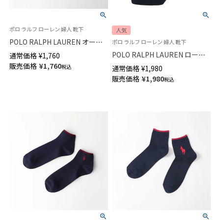
ポロ ラルフ ローレン 婦人 靴下
人気
POLO RALPH LAUREN オーガ
ポロ ラルフ ローレン 婦人 靴下
ニックコットン混 フラッグミニ
POLO RALPH LAUREN ローゲ
通常価格
¥
1,760
ベア総柄 ポロベア スニーカー
ージ クルー丈 ソックス レディ
販売価格
¥
1,760
税込
通常価格
¥
1,980
丈 ソックス レディース
ース 日本製 03207538
販売価格
¥
1,980
03207937
税込