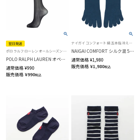
ナイガイ コンフォート 絹 五本指 冷えとり 靴下 レッグソリューション
翌日発送
NAIGAI COMFORT シルク混 5本
ポロ ラルフ ローレン オールシーズン 日本製 靴下 旧01823635
指ソックス レディース
POLO RALPH LAUREN オペイ
通常価格
¥
1,980
03022791
クハイソックス 25デニール な
販売価格
¥
1,980
税込
通常価格
¥
990
めらかでソフトなタッチ レディ
販売価格
¥
990
税込
ース【365日最短翌日発送】
01824635