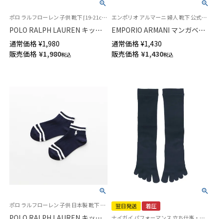
ポロ ラルフローレン 子供 靴下 [19-21cm][22-24cm] 2025FW
エンポリオ アルマーニ 婦人 靴下 公式ショップ
POLO RALPH LAUREN キッズ
EMPORIO ARMANI マンガベア
CABLE ケーブル ポロポニー刺
刺しゅう ショート丈 ソックス
通常価格
¥
1,980
通常価格
¥
1,430
しゅう ハイソックス 日本製
レディース 日本製 03440105
販売価格
¥
1,980
販売価格
¥
1,430
税込
税込
04813711
ポロ ラルフローレン 子供 日本製 靴下 ポロベア 2025SS
翌日発送
着圧
POLO RALPH LAUREN キッズ
ナイガイ パフォーマンス 立ち仕事・出張など外回りが多いビジネスマンにオススメ 5本指靴下