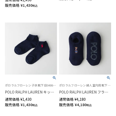
ディース 03207976
ソックス クルー丈 04803600
販売価格
¥
1,430
税込
ポロ ラルフローレン 子供 靴下 旧04863342
ポロ ラルフ ローレン 婦人 室内用 靴下 2024FW パイルソックス
POLO RALPH LAUREN キッズ
POLO RALPH LAUREN フラッ
ワンポイント刺繍 スニーカー丈
グベア ポロベア ハマグリ ルー
通常価格
¥
1,430
通常価格
¥
4,180
ソックス 日本製 04863362
ムソックス 足底滑り止め付き
販売価格
¥
1,430
販売価格
¥
4,180
税込
税込
レディース 03228540