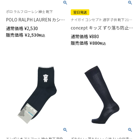
ポロ ラルフ ローレン 紳士 靴下
翌日発送
POLO RALPH LAUREN カシミ
ナイガイ コンセプト 通学 子供 靴下 21S-16
ヤ混 リブ ビジネスソックス ク
concept キッズ ずり落ち防止
通常価格
¥
2,530
ルー丈 メンズ 日本製 02041412
スクールソックス クルー丈 足
販売価格
¥
2,530
税込
通常価格
¥
880
首パール編み かかと大きめ 直
販売価格
¥
880
税込
角ヒール【365日最短翌日発送】
04405090
エンポリオ アルマーニ 紳士 靴下 新色
ずれない・落ちない・心地よいの快適トリプルニット