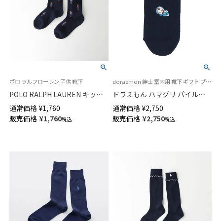
ポロ ラルフローレン 子供 靴下
doraemon 紳士 室内用 靴下 ギフト プレゼント 無料ラッピング
POLO RALPH LAUREN キッズ
ドラえもん ハマグリ パイルソ
ソックス ミニベア ポロベア ク
ックス ルームソックス ワンポ
通常価格
¥
1,760
通常価格
¥
2,750
ルー丈 04863200
イント刺繍 日本製 メンズ
販売価格
¥
1,760
販売価格
¥
2,750
税込
税込
02465802