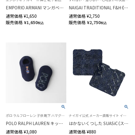
EMPORIO ARMANI マンガベア
NAIGAI TRADITIONAL F&H《毛
刺繍 ショート丈ソックス メン
混》ロングホーズ 部位で編み方
通常価格
¥
1,650
通常価格
¥
2,750
ズ 02322386
を変えたトリプルニット ハイソ
販売価格
¥
1,650
販売価格
¥
2,750
税込
税込
ックス メンズ 02391909
ポロ ラルフローレン 子供 靴下 ハマグリ パイルソックス
ナイガイ公式 メーカー直販サイト インソールと靴下の良いトコ取り はかない靴下
POLO RALPH LAUREN キッズ
はかないくつした SUASiC（スア
フラッグベア ポロベア ハマグ
シック） 下駄用 足袋 抗菌防臭 ソ
通常価格
¥
3,080
通常価格
¥
880
リ ルームソックス 足底滑り止
ックス レディース 96405201