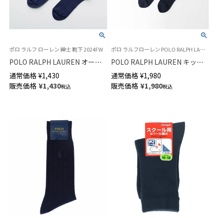
ポロ ラルフ ローレン 紳士 靴下 2024FW
ポロ ラルフローレン POLO RALPH LAUREN キッズ 子供 靴下 旧04813673
POLO RALPH LAUREN オーガ
POLO RALPH LAUREN キッズ
ニックコットン混 アーガイル
ハイソックス 折り返しピコット
通常価格
¥
1,430
通常価格
¥
1,980
クルー丈 メンズ ソックス【25-
ミシン フリル 04813773
販売価格
¥
1,430
販売価格
¥
1,980
税込
税込
27cm】【27-29cm】 02012452