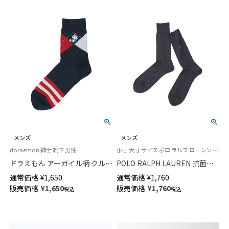
メンズ
メンズ
doraemon 紳士 靴下 男性
小寸 大寸 サイズ ポロ ラルフ ローレン 25FW
ドラえもん アーガイル柄 クル
POLO RALPH LAUREN 抗菌防
ー丈 カジュアル ソックス メン
臭 センター リンクス ワンポイ
通常価格
¥
1,650
通常価格
¥
1,760
ズ 日本製 02462117
ント刺しゅう クルー丈 ビジネ
販売価格
¥
1,650
販売価格
¥
1,760
税込
税込
ス ソックス メンズ【24-25cm】
【25-26cm】【27-28cm】
02042010