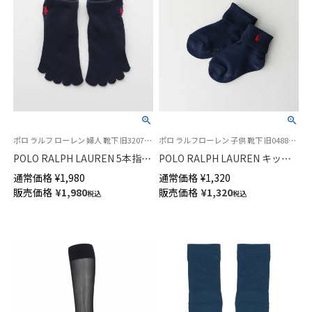
ポロ ラルフ ローレン 婦人 靴下 旧3207151 03207954
ポロ ラルフローレン 子供 靴下 旧04885455
POLO RALPH LAUREN 5本指ソ
POLO RALPH LAUREN キッズ
ックス オーガニックコットン混
RL Layette 二つ折り ショート
通常価格
¥
1,980
通常価格
¥
1,320
スニーカー丈 レディース
丈 ソックス 04885465
販売価格
¥
1,980
販売価格
¥
1,320
税込
税込
03207964