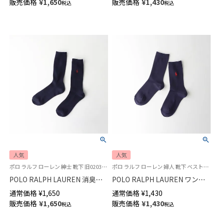
販売価格
¥
1,650
販売価格
¥
1,430
税込
税込
【365日最短翌日発送】
04863400
04873500
人気
人気
ポロ ラルフ ローレン 紳士 靴下 旧02032401
ポロ ラルフ ローレン 婦人 靴下 ベストセラー
POLO RALPH LAUREN 消臭加
POLO RALPH LAUREN ワンポ
工 綿混 ワンポイント刺繍 リブ
イント刺繍 リブ クルー丈ソッ
通常価格
¥
1,650
通常価格
¥
1,430
クルー丈 メンズソックス 【22-
クス レディース 03207330
販売価格
¥
1,650
販売価格
¥
1,430
税込
税込
24cm】 【24-26cm】【26-28cm】
02032303