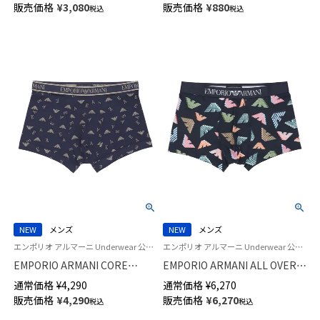
販売価格
¥
3,080
販売価格
¥
880
税込
税込
め付き 04803777
NEW
メンズ
NEW
メンズ
エンポリオ アルマーニ Underwear 公式オンラインショップ 紳士 下着
エンポリオ アルマーニ Underwear 公式オンラインショップ 紳士 下着
EMPORIO ARMANI CORE
EMPORIO ARMANI ALL OVER
LOGOBAND コア ロゴバンド ボ
MICROFIBER オールオーバー
通常価格
¥
4,290
通常価格
¥
6,270
クサーパンツ 【S/M/L/XL】 前閉
マイクロファイバー ボクサーパ
販売価格
¥
4,290
販売価格
¥
6,270
税込
税込
じ EUサイズ メンズ 54066692
ンツ 【S/M/L/XL】 前閉じ EUサイ
ズ メンズ 54061072