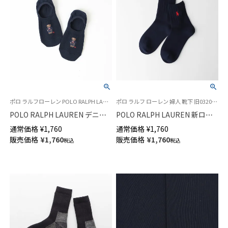
ポロ ラルフローレン POLO RALPH LAUREN ポロベア レディース 靴下 女性 ペッツ
ポロ ラルフ ローレン 婦人 靴下 旧03207522
POLO RALPH LAUREN デニム
POLO RALPH LAUREN 新ロー
ミニベア フットカバー ソック
ゲージ 刺繍 ワンポイントソッ
通常価格
¥
1,760
通常価格
¥
1,760
ス オーガニックコットン混 レ
クス ショート丈 オーガニック
販売価格
¥
1,760
販売価格
¥
1,760
税込
税込
ディース 03207920
コットン混 レディース
03207210