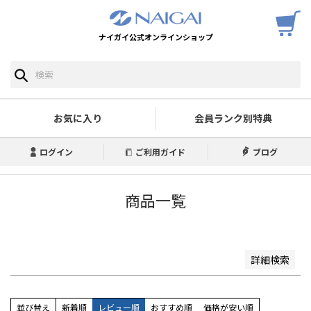
ナイガイ公式オンラインショップ
予約商品
予約商品のみを表示
並び順
新着順
お気に入り
会員ランク別特典
登録順
価格が安い順
ログイン
ご利用ガイド
ブログ
価格が高い順
優先度順
レビュー順
商品一覧
キーワードヒット順
検索
詳細検索
並び替え
新着順
レビュー順
おすすめ順
価格が安い順