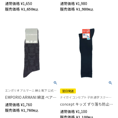
ス 綿100% カジュアル ミドル丈
ス やみつきになる履き心地 親
通常価格
¥
1,650
通常価格
¥
1,980
メンズ 【365日最短翌日発送】
指セパレート 綿混 ホールガー
販売価格
¥
1,650
販売価格
¥
1,980
税込
税込
02302620
メント メンズ 抗菌防臭 クルー
丈 【365日最短翌日発送】
02302518
エンポリオ アルマーニ 紳士 靴下 公式ショップ
翌日発送
EMPORIO ARMANI 綿混 ベア＆
ナイガイ コンセプト 子供 通学 スクールソックス 靴下 21S-17
EAリンクス柄 クルー丈 メンズ
concept キッズ ずり落ち防止
通常価格
¥
1,760
ソックス 日本製 02342387
スクール ソックス ハイソック
販売価格
¥
1,760
税込
通常価格
¥
1,100
ス 足首パール編み かかと大き
販売価格
¥
1,100
税込