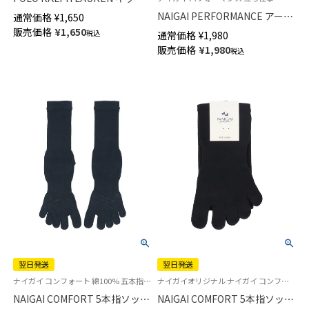
PP刺繍 クリケット スニーカー
NAIGAI PERFORMANCE アーチ
通常価格
¥
1,650
丈 ソックス 04863754
フィットサポート 5本指 ビジネ
販売価格
¥
1,650
税込
通常価格
¥
1,980
スソックス クルー丈 メンズ
販売価格
¥
1,980
税込
【365日最短翌日発送】
02332316
翌日発送
翌日発送
ナイガイ コンフォート 綿100% 五本指 男性 靴下 旧02302615
ナイガイオリジナル ナイガイ コンフォート ポリジン加工 五本指 紳士 靴下
NAIGAI COMFORT 5本指ソック
NAIGAI COMFORT 5本指ソック