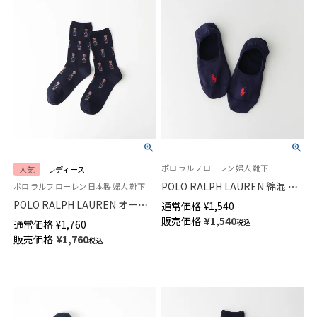
ポロ ラルフ ローレン 婦人 靴下
人気
レディース
POLO RALPH LAUREN 綿混 フ
ポロ ラルフ ローレン 日本製 婦人 靴下
ットカバー 深履き かかと滑り
POLO RALPH LAUREN オーガ
通常価格
¥
1,540
止め付き カバーソックス レデ
ニックコットン混 フラッグミニ
販売価格
¥
1,540
税込
通常価格
¥
1,760
ィース 03207940
ベア総柄 ポロベア クルー丈 ソ
販売価格
¥
1,760
税込
ックス レディース 03207557