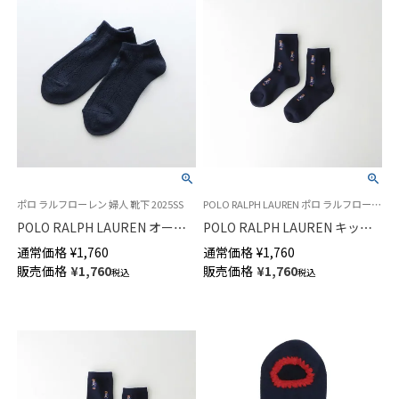
ポロ ラルフローレン 婦人 靴下 2025SS
POLO RALPH LAUREN ポロ ラルフローレンキッズ 子供 靴下
POLO RALPH LAUREN オープ
POLO RALPH LAUREN キッズ
ンテクスチャ スニーカー丈 ソ
ソックス ミニベア ポロベア ク
通常価格
¥
1,760
通常価格
¥
1,760
ックス 日本製 レディース
ルー丈 日本製 04835200
販売価格
¥
1,760
販売価格
¥
1,760
税込
税込
03207965