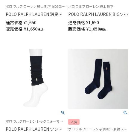
ポロ ラルフ ローレン 紳士 靴下 旧02032110
ポロ ラルフ ローレン 紳士 靴下
POLO RALPH LAUREN 消臭加
POLO RALPH LAUREN BIGワン
工 ワンポイント刺繍 リブ ショ
ポイントロゴ ショート丈 ソッ
通常価格
¥
1,650
通常価格
¥
1,650
ート丈 メンズ ソックス【23-
クス メンズ【25-27cm】【27-
販売価格
¥
1,650
販売価格
¥
1,650
税込
税込
25cm】 【25-27cm】【27-29cm】
29cm】02022202
02032310
ポロ ラルフローレン レッグウォーマー アームウォーマー 婦人
人気
POLO RALPH LAUREN ワンポ
ポロ ラルフローレン 子供 靴下 刺繍 スクールソックス 学校