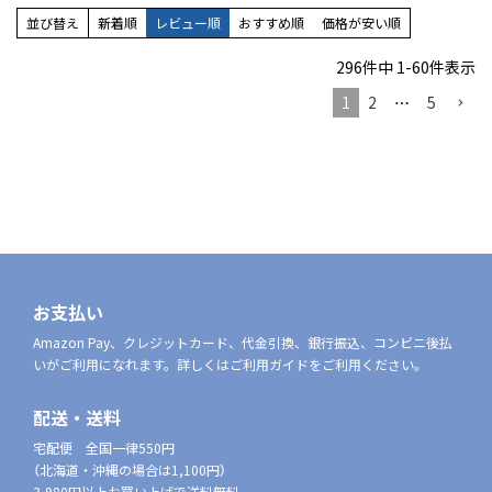
並び替え
新着順
レビュー順
おすすめ順
価格が安い順
296
件中
1
-
60
件表示
1
2
…
5
お支払い
Amazon Pay、クレジットカード、代金引換、銀行振込、コンビニ後払
いがご利用になれます。詳しくはご利用ガイドをご利用ください。
配送・送料
宅配便 全国一律550円
（北海道・沖縄の場合は1,100円）
3,980円以上お買い上げで送料無料