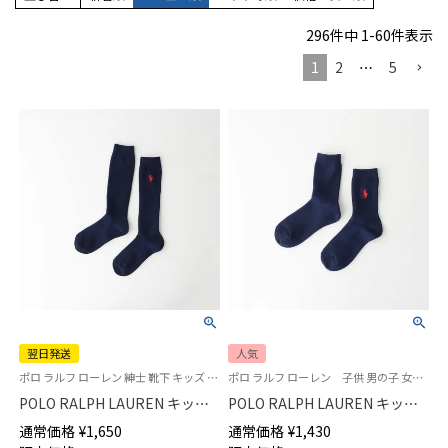
296
件中
1
-
60
件表示
1
2
…
5
翌日発送
人気
ポロ ラルフ ローレン 紳士 靴下 キッズ 子供
ポロ ラルフ ローレン 子供 男の子 女の子 スクールソックス
POLO RALPH LAUREN キッズ
POLO RALPH LAUREN キッズ
綿混 リブ ハイソックス ワンポ
綿混 リブ ワンポイント刺繍 ク
通常価格
¥
1,650
通常価格
¥
1,430
イント刺繍 スクールソックス
ルー丈 スクールソックス