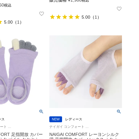
販売価格
¥
1,980
税込
60
税込
5.00
（
1
）
5.00
（
1
）
ース
NEW
レディース
ナイガイ コンフォート 足指セパレーター リラックス ルームソックス 靴下
ナイガイ コンフォート 履くだけ リフレッシュ！足指ストレッチ 靴下
MFORT 足指開放 カバー
NAIGAI COMFORT レーヨンシルク