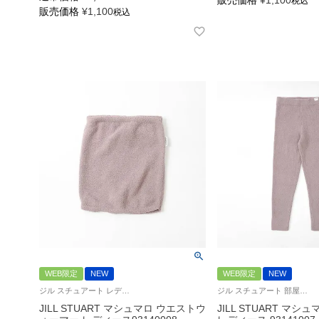
販売価格
¥
1,100
税込
販売価格
¥
1,100
税込
WEB限定
NEW
WEB限定
NEW
ジル スチュアート レディース インナー 腹巻き 下着 もこもこ生地
ジル スチュアート 部屋着 ルームウェア もこもこ生地
JILL STUART マシュマロ ウエストウ
JILL STUART マシ