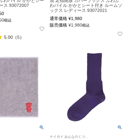
ふわパイル かかとシー
混 足指開放 カバーソックス ふわふ
ス 93072007
わパイル かかとシート付き ルームソ
ックス レディース 93072021
50
通常価格
¥
1,980
50
税込
販売価格
¥
1,980
税込
5.00
（
5
）
ナイガイ みんなのくつした 介護 履きやすい ユニバーサルデザイン