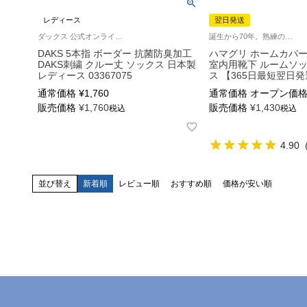
レディース
翌日発送
ダックス 公式オンラインショップ 婦人 靴下
誕生から70年。熟練の職人技で作られた逸品 パイルソックス 冷えとり ルームソックス
DAKS 5本指 ボーダー 抗菌防臭加工
ハマグリ ホームカバー
DAKS刺繍 クルー丈 ソックス 日本製
室内用靴下 ルームソッ
レディース 03367075
ス 【365日最短翌日発送
通常価格
¥
1,760
通常価格
オープン価
販売価格
¥
1,760
販売価格
¥
1,430
税込
税込
4.90
並び替え
新着順
レビュー順
おすすめ順
価格が安い順