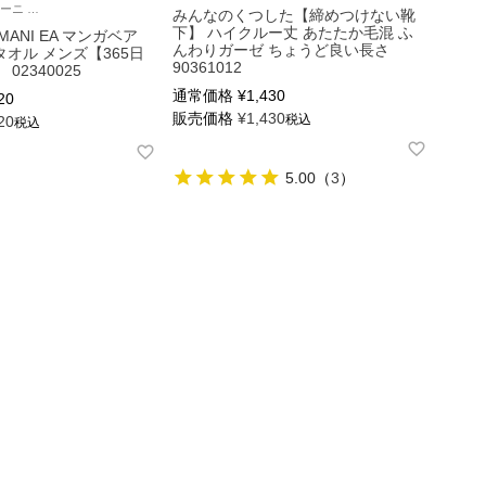
エンポリオ アルマーニ チェック タオル ハンドタオル ハンカチ ブランド プレゼント 転勤 送別
みんなのくつした【締めつけない靴
下】 ハイクルー丈 あたたか毛混 ふ
RMANI EA マンガベア
んわりガーゼ ちょうど良い長さ
タオル メンズ【365日
90361012
02340025
通常価格
¥
1,430
20
販売価格
¥
1,430
税込
20
税込
5.00
（
3
）