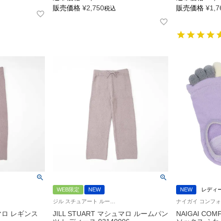
販売価格
¥
2,750
販売価格
¥
1,7
税込
WEB限定
NEW
NEW
レディ
ジル スチュアート ルームウェア ワイドパンツ 長ズボン もこもこ生地
ュマロ レギンス
JILL STUART マシュマロ ルームパン
NAIGAI CO