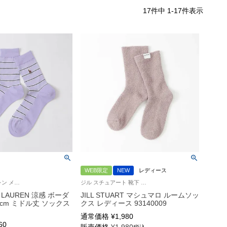
17
件中
1
-
17
件表示
WEB限定
NEW
レディース
ポロ ラルフ ローレン メンズ 紳士 靴下 カジュアル 26SS
ジル スチュアート 靴下 もこもこ生地
H LAUREN 涼感 ボーダ
JILL STUART マシュマロ ルームソッ
0cm ミドル丈 ソックス
クス レディース 93140009
通常価格
¥
1,980
60