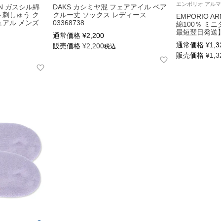
REN ガスシル綿
DAKS カシミヤ混 フェアアイル ベア
ト刺しゅう ク
クルー丈 ソックス レディース
EMPORIO A
ュアル メンズ
03368738
綿100％ ミニ
最短翌日発送】 
通常価格
¥
2,200
通常価格
¥
1,3
販売価格
¥
2,200
税込
販売価格
¥
1,3