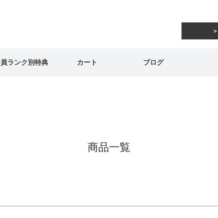
在庫なし商品
在庫なし商品を表示しない
商品番号/JANコード
会員ランク別特典
カート
ブログ
予約商品
予約商品のみを表示
並び順
新着順
登録順
価格が安
キーワードヒット順
商品一覧
検索