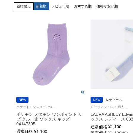
並び替え
新着順
レビュー順
おすすめ順
価格が安い順
NEW
NEW
レディース
ポケットモンスター Pokémon ガールズ ボーイズ 靴下 子供
ローラアシュレイ 婦人 靴下 女性
ポケモン メタモン ワンポイント リ
LAURA ASHLEY Edw
ブ クルー丈 ソックス キッズ
ックス レディース 033
04147305
通常価格
¥
1,100
通常価格
¥
1,100