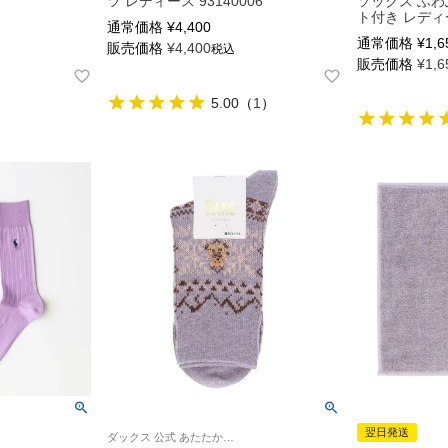
ツ レディース 93140006
ソックス ふわ
ト付き レディー
通常価格
¥
4,400
通常価格
¥
1,6
販売価格
¥
4,400
税込
販売価格
¥
1,6
5.00
（
1
）
翌日発送
ダックス 公式 あたたかい 婦人 靴下