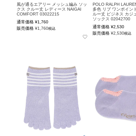
風が通るエアリー メッシュ編み ソッ
POLO RALPH LAU
クス クルー丈 レディース NAIGAI
多色 リブ ワンポイン
COMFORT 03022215
ルー丈 ビジネス カジ
ソックス 02042700
通常価格
¥
1,760
通常価格
¥
2,530
販売価格
¥
1,760
税込
販売価格
¥
2,530
税込