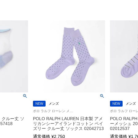
NEW
メンズ
NEW
メンズ
ポロ ラルフ ローレン メンズ 紳士 靴下 26SS
in クルー丈 ソ
POLO RALPH LAUREN 日本製 アメ
POLO RALP
57418
リカンシーアイランドコットン ペイ
ーメッシュ 2
ズリー クルー丈 ソックス 02042713
02012537
通常価格
¥
2,750
通常価格
¥
1,7