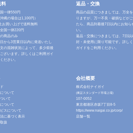
送料
返品・交換
国一律550円
商品の品質につきましては、万全を
沖縄の場合は1,100円）
りますが、万一不良・破損などがご
円以上お買い上げで送料無料
たら、商品到着後7日以内にお知ら
全国一律220円
い。
の商品のみ
返品・交換につきましては、7日以
日から3営業日以内に発送いたし
封・未使用に限り可能です。詳しく
文の混雑状況によって、多少前後
ガイドをご利用ください。
ございます。詳しくはご利用ガイ
ください。
ト
会社概要
ド
株式会社ナイガイ
について
(東証スタンダード市場上場)
ついて
107-0052
について
東京都港区赤坂7丁目8-5
ビスについて
https://www.naigai.co.jp/corp/
法に基づく表示
店舗一覧
取扱