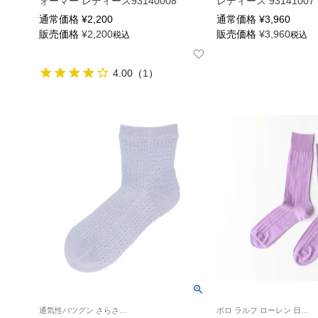
ォーマー レディース93140008
レディース 93141007
通常価格
¥
2,200
通常価格
¥
3,960
販売価格
¥
2,200
販売価格
¥
3,960
税込
税込
4.00
（
1
）
通気性バツグン さらさらタッチ 夏用 日本製 女性 婦人 靴下
ポロ ラルフ ローレン 日本製 紳士 靴下 2025SS