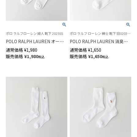
ポロ ラルフローレン 婦人 靴下 2025SS
ポロ ラルフ ローレン 紳士 靴下 旧02032110
POLO RALPH LAUREN オーガ
POLO RALPH LAUREN 消臭加
ニックコットン混 デニムベア
工 ワンポイント刺繍 リブ ショ
通常価格
¥
1,980
通常価格
¥
1,650
ポロベア クルー丈 ソックス レ
ート丈 メンズ ソックス【23-
販売価格
¥
1,980
販売価格
¥
1,650
税込
税込
ディース 03207241
25cm】 【25-27cm】【27-29cm】
02032310