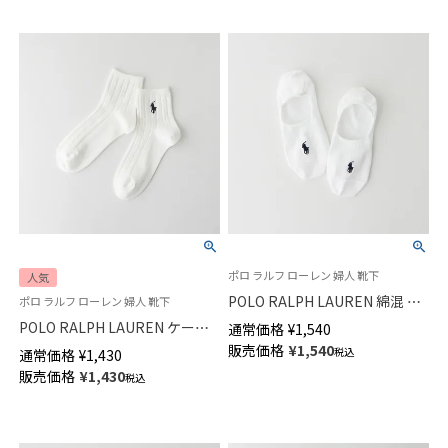
ポロ ラルフ ローレン 婦人 靴下
人気
POLO RALPH LAUREN 綿混 フ
ポロ ラルフ ローレン 婦人 靴下
ットカバー 深履き かかと滑り
POLO RALPH LAUREN ケーブ
通常価格
¥
1,540
止め付き カバーソックス レデ
ル柄 ワンポイント ショート丈
販売価格
¥
1,540
税込
通常価格
¥
1,430
ィース 03207940
ソックス オーガニックコットン
販売価格
¥
1,430
税込
混 レディース 03207386