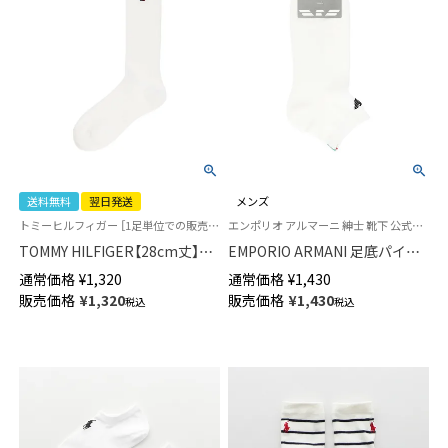
送料無料
翌日発送
メンズ
トミーヒルフィガー ［1足単位での販売です］ 学校 制服 靴下
エンポリオ アルマーニ 紳士 靴下 公式ショップ
TOMMY HILFIGER【28cm丈】ス
EMPORIO ARMANI 足底パイル
クールソックス ワンポイント
綿混 ロゴ刺繍 ショート丈 ソッ
通常価格
¥
1,320
通常価格
¥
1,430
両面刺繍 レディース ハイソッ
クス メンズ 02322200
販売価格
¥
1,320
販売価格
¥
1,430
税込
税込
クス 【365日最短翌日発送】
93481803