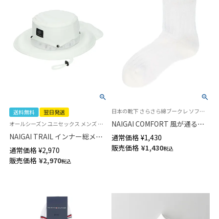
日本の靴下 さらさら綿ブークレ ソフト口ゴム ナイガイ コンフォート 紳士 靴下 男性 プレゼント ギフト
送料無料
翌日発送
NAIGAI COMFORT 風が通る涼
オールシーズン ユニセックス メンズ レディース メッシュ サファリハット 帽子 アウトドア 登山 トレイルランニング 父の日
感ソックス 通気性が良いガーゼ
NAIGAI TRAIL インナー総メッ
通常価格
¥
1,430
編み ソフト口ゴム ショート丈
シュで乾き易い メッシュハット
販売価格
¥
1,430
税込
通常価格
¥
2,970
ソックス メンズ 02302511
登山 アウトドア 抗菌防臭加工
販売価格
¥
2,970
税込
サイズ調整可能 【365日最短翌
日発送】90370802