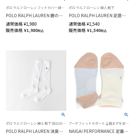
ポロ ラルフ ローレン フットカバー 婦人 靴下
ポロ ラルフ ローレン 婦人 靴下
POLO RALPH LAUREN 鹿の子
POLO RALPH LAUREN 足底パ
編み カバーソックス 深履き か
イル オーガニックコットン混
通常価格
¥
1,980
通常価格
¥
1,540
かと滑り止め付き レディース
スニーカー丈 ソックス レディ
販売価格
¥
1,980
販売価格
¥
1,540
税込
税込
日本製 03207924
ース 03207894
ポロ ラルフ ローレン 紳士 靴下 旧02032931
アーチフィットサポート 土踏まずを安定 スポーツ 90°ヒール 婦人 靴下ナイガイ パフォーマンス
POLO RALPH LAUREN 消臭加
NAIGAI PERFORMANCE 足裏ア