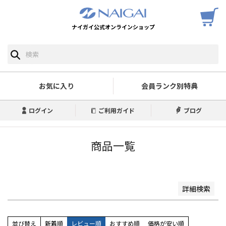
ナイガイ公式オンラインショップ
予約商品
予約商品のみを表示
並び順
新着順
お気に入り
会員ランク別特典
登録順
価格が安い順
ログイン
ご利用ガイド
ブログ
価格が高い順
優先度順
レビュー順
商品一覧
キーワードヒット順
検索
詳細検索
並び替え
新着順
レビュー順
おすすめ順
価格が安い順