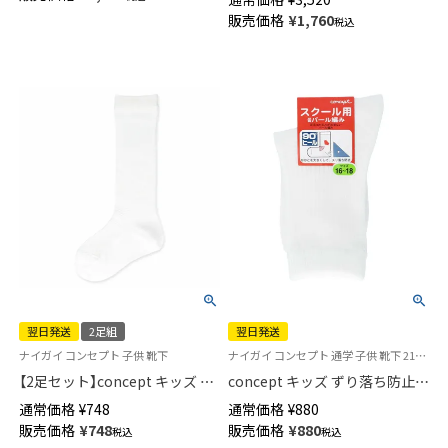
ノグラム ボクサーパンツ 前閉
販売価格
¥
1,760
税込
じ EUサイズ メンズ 54007159
翌日発送
2足組
翌日発送
ナイガイ コンセプト 子供 靴下
ナイガイ コンセプト 通学 子供 靴下 21S-16
【2足セット】concept キッズ ず
concept キッズ ずり落ち防止
り落ち防止 スクールソックス
スクールソックス クルー丈 足
通常価格
¥
748
通常価格
¥
880
ハイソックス 足首パール編み
首パール編み かかと大きめ 直
販売価格
¥
748
販売価格
¥
880
税込
税込
かかと大きめ 直角ヒール 通学
角ヒール【365日最短翌日発送】