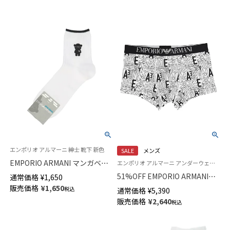
【365日最短翌日発送】04710090
04405090
エンポリオ アルマーニ 紳士 靴下 新色
SALE
メンズ
EMPORIO ARMANI マンガベア
エンポリオ アルマーニ アンダーウェア Underwear 男性 メンズ 下着 パンツ ブランド
刺繍 ショート丈ソックス メン
51%OFF EMPORIO ARMANI
通常価格
¥
1,650
ズ 02322386
ALL OVER BOLD LOGO ボール
販売価格
¥
1,650
税込
通常価格
¥
5,390
ド ロゴ ボクサーパンツ 前閉じ
販売価格
¥
2,640
税込
メンズ 54045069