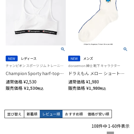
NEW
レディース
NEW
メンズ
チャンピオン スポーツ ジム トレーニングウェア 女性 アンダーウェア ブランド
doraemon 紳士 靴下 キャラクター
Champion Sporty harf-top
ドラえもん メロー ショート丈
brassiere スポーツブラ ウィメ
カジュアル ソックス メンズ
通常価格
¥
2,530
通常価格
¥
1,980
ンズ 95451001
02462204
販売価格
¥
2,530
販売価格
¥
1,980
税込
税込
並び替え
新着順
レビュー順
おすすめ順
価格が安い順
108
件中
1
-
60
件表示