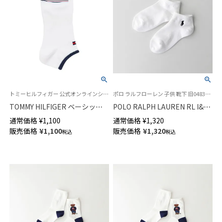
トミーヒルフィガー 公式オンラインショップ 紳士 靴下
ポロ ラルフローレン 子供 靴下 旧04835342
TOMMY HILFIGER ベーシック
POLO RALPH LAUREN RL I&T
フラッグ スニーカー丈 カジュ
日本製 PPゴースト スニーカー
通常価格
¥
1,100
通常価格
¥
1,320
アル ソックス メンズ 02552676
丈 ソックス キッズ 04835362
販売価格
¥
1,100
販売価格
¥
1,320
税込
税込