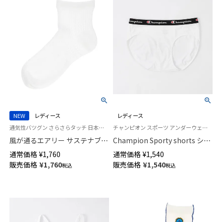
NEW
レディース
レディース
通気性バツグン さらさらタッチ 日本製 婦人 女性 靴下 ナイガイ コンフォート
チャンピオン スポーツ アンダーウェア ブランド
風が通るエアリー サステナブル
Champion Sporty shorts ショ
素材 ショート丈 ソックス 涼感
ーツ ウィメンズ チャンピオン
通常価格
¥
1,760
通常価格
¥
1,540
メッシュ 消臭素材 NAIGAI
95451002
販売価格
¥
1,760
販売価格
¥
1,540
税込
税込
COMFORT レディース
03022216