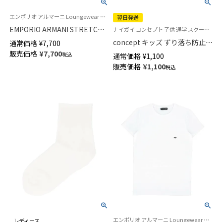
エンポリオ アルマーニ Loungewear 公式オンラインショップ
翌日発送
EMPORIO ARMANI STRETCH
ナイガイ コンセプト 子供 通学 スクールソックス 靴下 21S-17
COTTON ストレッチコットン V
concept キッズ ずり落ち防止
通常価格
¥
7,700
ネック 半袖 Tシャツ アンダーシ
スクール ソックス ハイソック
販売価格
¥
7,700
税込
通常価格
¥
1,100
ャツ EUサイズ メンズ
ス 足首パール編み かかと大き
販売価格
¥
1,100
54047290
税込
め 直角ヒール 【365日最短翌日
発送】04415090
エンポリオ アルマーニ Loungewear アンダーシャツ 公式オンラインショップ
レディース