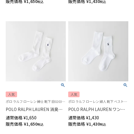
販売価格
¥
1,650
販売価格
¥
1,430
税込
税込
【365日最短翌日発送】
04863400
04873500
人気
人気
ポロ ラルフ ローレン 紳士 靴下 旧02032401
ポロ ラルフ ローレン 婦人 靴下 ベストセラー
POLO RALPH LAUREN 消臭加
POLO RALPH LAUREN ワンポ
工 綿混 ワンポイント刺繍 リブ
イント刺繍 リブ クルー丈ソッ
通常価格
¥
1,650
通常価格
¥
1,430
クルー丈 メンズソックス 【22-
クス レディース 03207330
販売価格
¥
1,650
販売価格
¥
1,430
税込
税込
24cm】 【24-26cm】【26-28cm】
02032303