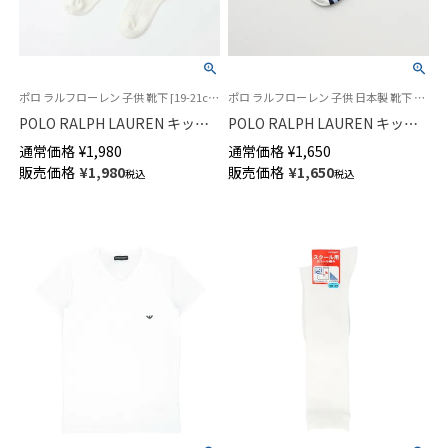
ポロ ラルフローレン 子供 靴下 [19-21cm][22-24cm] 2025FW
ポロ ラルフローレン 子供 日本製 靴下 ポロベア 2025SS
POLO RALPH LAUREN キッズ
POLO RALPH LAUREN キッズ
CABLE ケーブル ポロポニー刺
PP刺繍 クリケット スニーカー
通常価格
¥
1,980
通常価格
¥
1,650
しゅう ハイソックス 日本製
丈 ソックス 04863754
販売価格
¥
1,980
販売価格
¥
1,650
税込
税込
04813711