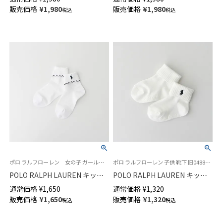
ア ポロベア スニーカー丈 レデ
刺しゅう ポロベア オーガニッ
販売価格
¥
1,980
販売価格
¥
1,980
税込
税込
ィース ソックス 03207818
クコットン混 クルー丈 レディ
ース ソックス 03207200
ポロ ラルフローレン 女の子 ガールズ 子供 靴下 旧04803673
ポロ ラルフローレン 子供 靴下 旧04885455
POLO RALPH LAUREN キッズ
POLO RALPH LAUREN キッズ
折り返し ピコットミシン フリ
RL Layette 二つ折り ショート
通常価格
¥
1,650
通常価格
¥
1,320
ル ワンポイント刺繍 ショート
丈 ソックス 04885465
販売価格
¥
1,650
販売価格
¥
1,320
税込
税込
ソックス 04803763