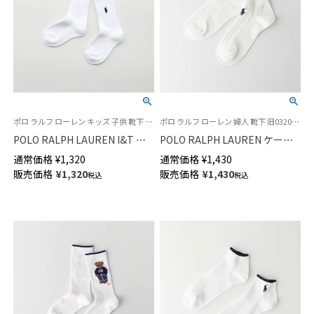
ポロ ラルフ ローレン キッズ 子供 靴下 ロゴ刺繍
ポロ ラルフ ローレン 婦人 靴下 旧03207858
POLO RALPH LAUREN I&T ベ
POLO RALPH LAUREN ケーブ
ビー キッズ ワンポイント リブ
ル柄 フロント刺繍 オーガニッ
通常価格
¥
1,320
通常価格
¥
1,430
ソックス クルー丈 04835406
クコットン混 スニーカー丈 ソ
販売価格
¥
1,320
販売価格
¥
1,430
税込
税込
ックス レディース 03207868