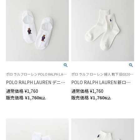
ポロ ラルフローレン POLO RALPH LAUREN ポロベア レディース 靴下 女性 ペッツ
ポロ ラルフ ローレン 婦人 靴下 旧03207522
POLO RALPH LAUREN デニム
POLO RALPH LAUREN 新ロー
ミニベア フットカバー ソック
ゲージ 刺繍 ワンポイントソッ
通常価格
¥
1,760
通常価格
¥
1,760
ス オーガニックコットン混 レ
クス ショート丈 オーガニック
販売価格
¥
1,760
販売価格
¥
1,760
税込
税込
ディース 03207920
コットン混 レディース
03207210