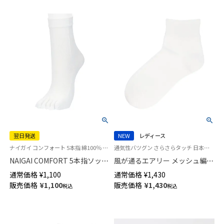
翌日発送
NEW
レディース
ナイガイ コンフォート 5本指 綿100％ 冷えとり 靴下 レディース ソックス
通気性バツグン さらさらタッチ 日本製 女性 婦人 靴下 ナイガイ コンフォート
NAIGAI COMFORT 5本指ソック
風が通るエアリー メッシュ編み
ス 綿100％ レディース 冷えとり
サステナブル ショート丈 ソッ
通常価格
¥
1,100
通常価格
¥
1,430
にも最適 【365日最短翌日発送】
クス 消臭素材 レディース
販売価格
¥
1,100
販売価格
¥
1,430
税込
税込
03022226
NAIGAI COMFORT 03022217