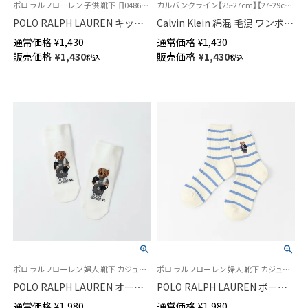
ポロ ラルフローレン 子供 靴下 旧04863342
カルバンクライン【25-27cm】【27-29cm】紳士 靴下
POLO RALPH LAUREN キッズ
Calvin Klein 綿混 毛混 ワンポイ
ワンポイント刺繍 スニーカー丈
ント クルー丈 ソックス メンズ
通常価格
¥
1,430
通常価格
¥
1,430
ソックス 日本製 04863362
02542105
販売価格
¥
1,430
販売価格
¥
1,430
税込
税込
ポロ ラルフローレン 婦人 靴下 カジュアル 2025FW
ポロ ラルフローレン 婦人 靴下 カジュアル 25FW 新色
POLO RALPH LAUREN オーガ
POLO RALPH LAUREN ボーダ
ニックコットン混 ボクシングベ
ー柄 コアフラッグセーターベア
通常価格
¥
1,980
通常価格
¥
1,980