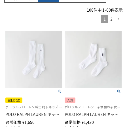
108
件中
1
-
60
件表示
1
2
翌日発送
人気
ポロ ラルフ ローレン 紳士 靴下 キッズ 子供
ポロ ラルフ ローレン 子供 男の子 女の子 スクールソックス
POLO RALPH LAUREN キッズ
POLO RALPH LAUREN キッズ
綿混 リブ ハイソックス ワンポ
綿混 リブ ワンポイント刺繍 ク
通常価格
¥
1,650
通常価格
¥
1,430
イント刺繍 スクールソックス
ルー丈 スクールソックス