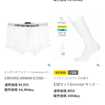
ックス メンズ 日本製 大きいサ
イズ【27-29cm】02542110
エンポリオ アルマーニ Underwear 公式オンラインショップ
翌日発送
2足組
EMPORIO ARMANI ICONIC
ナイガイ コンセプト 子供 靴下
LOGOBAND STRETCH
【2足セット】concept キッズ ず
通常価格
¥
4,950
COTTON TRUNK アイコニック
り落ち防止 スクールソックス
販売価格
¥
4,950
税込
通常価格
¥
858
ロゴバンド ボクサーパンツ メ
ハイソックス 足首パール編み
販売価格
¥
858
ンズ EUサイズ 54047299
税込
かかと大きめ 直角ヒール 通学
【365日最短翌日発送】04710091