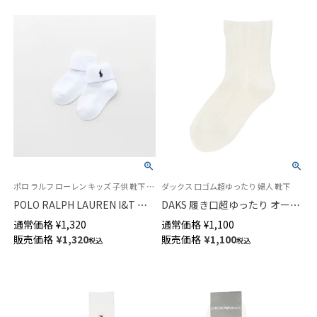
ポロ ラルフ ローレン キッズ 子供 靴下 旧 04835455
ダックス 口ゴム超ゆったり 婦人 靴下
POLO RALPH LAUREN I&T ベ
DAKS 履き口超ゆったり オーガ
ビー＆キッズ ソックス ロゴ 折
ニックコットン混 リンクス柄
通常価格
¥
1,320
通常価格
¥
1,100
り返し（3つ折り） ショート丈 ソ
クルー丈 ソックス レディース
販売価格
¥
1,320
販売価格
¥
1,100
税込
税込
ックス 04835565
03367024