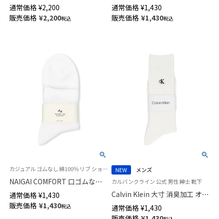
工 ロングホーズ ワンポイント
ーチにフィット ランニング・ウ
通常価格
¥
2,200
通常価格
¥
1,430
刺繍 ハイソックス メンズ
ォーキングをサポートするソッ
販売価格
¥
2,200
販売価格
¥
1,430
税込
税込
02032932
クス 消臭糸使用 ショート丈 レ
ディース 03050111
カジュアル ゴムなし 綿100％ リブ ショート丈 男性 旧02302507
NEW
メンズ
NAIGAI COMFORT 口ゴムなし
カルバンクライン 公式 男性 紳士 靴下
抗菌防臭加工 綿100% ショート
Calvin Klein 大寸 消臭加工 オー
通常価格
¥
1,430
丈 ソックス メンズ 日本製
ガニックコットン混 ワンポイン
販売価格
¥
1,430
税込
通常価格
¥
1,430
02302508
ト リブ クルー丈 カジュアル ソ
販売価格
¥
1,430
税込