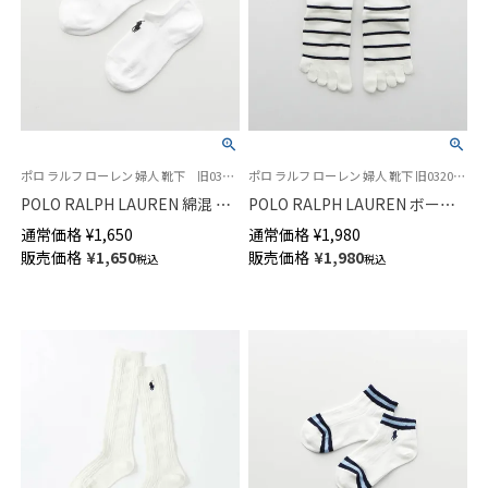
ポロ ラルフ ローレン 婦人 靴下 旧03207893
ポロ ラルフ ローレン 婦人 靴下 旧03207953
POLO RALPH LAUREN 綿混 特
POLO RALPH LAUREN ボーダ
殊設計 ワイドヒール 足裏メッ
ー 5本指ソックス オーガニック
通常価格
¥
1,650
通常価格
¥
1,980
シュ スニーカー丈 ソックス レ
コットン混 ショート丈 レディ
販売価格
¥
1,650
販売価格
¥
1,980
税込
税込
ディース 03207993
ース 03207963