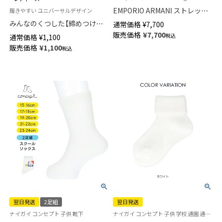
EMPORIO ARMANI ストレッチ
履きやすい ユニバーサルデザイン
コットン クルーネック 半袖 Tシ
みんなのくつした【締めつけな
通常価格
¥
7,700
ャツ EUサイズ メンズ
い靴下】 薄手 ハイゲージ 足口ふ
販売価格
¥
7,700
税込
通常価格
¥
1,100
54047295
んわり オーガニックコットン混
販売価格
¥
1,100
税込
クルー丈 ソックス レディース
日本製 03150019
翌日発送
2足組
翌日発送
ナイガイ コンセプト 子供 靴下
ナイガイ コンセプト 子供 学校 通園 通学 制服