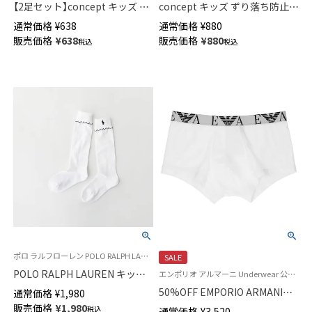
【2足セット】concept キッズ ず
concept キッズ ずり落ち防止
り落ち防止 スクールソックス
スクールソックス 三つ折 【365
通常価格
¥
638
通常価格
¥
880
足首パール編み かかと大きめ
日最短翌日発送】04402034
販売価格
¥
638
販売価格
¥
880
税込
税込
直角ヒール クルー丈 通学 【365
日最短翌日発送】04700090
ポロ ラルフローレン POLO RALPH LAUREN キッズ 子供 靴下 旧04813673
SALE
POLO RALPH LAUREN キッズ
エンポリオ アルマーニ Underwear 公式オンラインショップ
ハイソックス 折り返しピコット
50%OFF EMPORIO ARMANI
通常価格
¥
1,980
ミシン フリル 04813773
BOLD MONOGRAM ボールド モ
販売価格
¥
1,980
税込
通常価格
¥
3,520