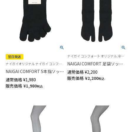
ナイガイ コンフォート オリジナル 冷えとり 靴下 にも最適 紳士 靴下 絹混
翌日発送
NAIGAI COMFORT 足袋ソック
ナイガイオリジナル ナイガイ コンフォート ポリジン加工 五本指 紳士 靴下
ス ホールガーメント シルク混
NAIGAI COMFORT 5本指ソック
通常価格
¥
2,200
メンズ 02300619
ス やみつきになる履き心地 親
販売価格
¥
2,200
税込
通常価格
¥
1,980
指セパレート 綿混 ホールガー
販売価格
¥
1,980
税込
メント メンズ 抗菌防臭 クルー
丈 【365日最短翌日発送】
02302518