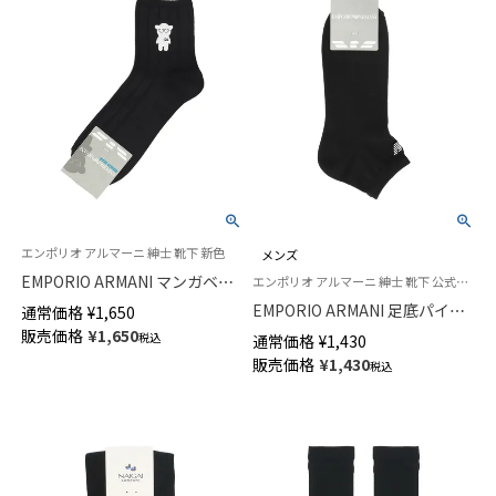
エンポリオ アルマーニ 紳士 靴下 新色
メンズ
EMPORIO ARMANI マンガベア
エンポリオ アルマーニ 紳士 靴下 公式ショップ
刺繍 ショート丈ソックス メン
EMPORIO ARMANI 足底パイル
通常価格
¥
1,650
ズ 02322386
綿混 ロゴ刺繍 ショート丈 ソッ
販売価格
¥
1,650
税込
通常価格
¥
1,430
クス メンズ 02322200
販売価格
¥
1,430
税込