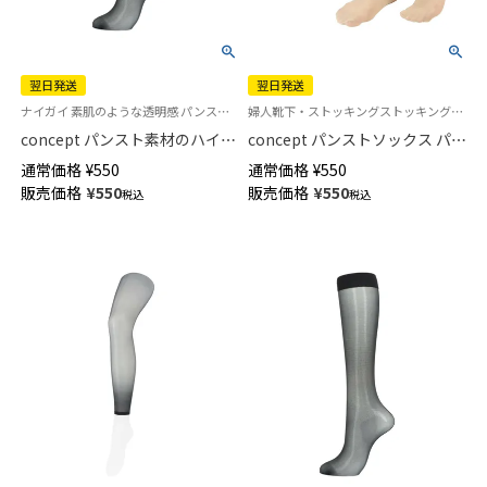
翌日発送
翌日発送
ナイガイ 素肌のような透明感 パンストハイソックス 巾広ソフト口ゴム 丈夫 婦人 靴下 ストッキングストッキング生地のソックス 01325503
婦人靴下・ストッキングストッキング生地のソックス 旧01325501
concept パンスト素材のハイソ
concept パンストソックス パン
ックス つま先スルー 履き口ソ
スト素材のクルー丈 つま先スル
通常価格
¥
550
通常価格
¥
550
フト 吸汗加工 レディース【365
ー レディース 【365日最短翌日
販売価格
¥
550
販売価格
¥
550
税込
税込
日最短翌日発送】 01326503
発送】01326501