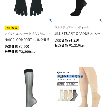
ジル スチュアート レディース
翌日発送
JILL STUART OPAQUE オペイ
ナイガイ コンフォート 冷えとりにも最適 シルク 絹 5本指 靴下 男性
ク 60デニール相当 リブ ハイソ
NAIGAI COMFORT シルク混 5本
通常価格
¥
1,210
ックス レディース 日本製
指ソックス 無地 親指セパレー
販売価格
¥
1,210
税込
通常価格
¥
2,200
01058832
ト ホールガーメント クルー丈
販売価格
¥
2,200
税込
メンズ【365日最短翌日発送】
02300618