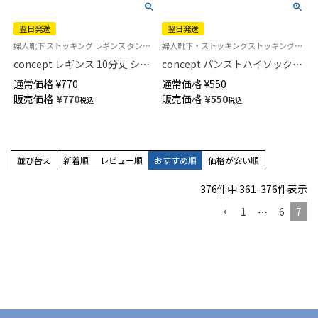
翌日発送
翌日発送
婦人靴下 ストッキング レギンス ダンス 冷え取り 重ね履き 透明感
婦人靴下・ストッキングストッキング生地のソックスゆったりめのクイーンサイズです。
concept レギンス 10分丈 シア
concept パンストハイソックス
ータイプのパンスト素材 レディ
ゆったりクイーンサイズ レディ
通常価格
¥
770
通常価格
¥
550
ース 【365日最短翌日発送】
ース 01326504
販売価格
¥
770
販売価格
¥
550
税込
税込
01336010
並び替え
新着順
レビュー順
おすすめ順
価格が安い順
376
件中
361
-
376
件表示
1
…
6
7