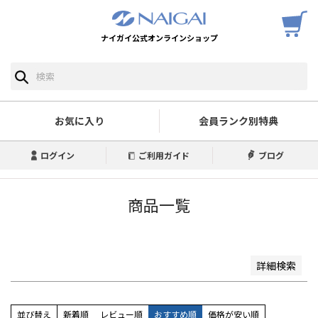
ナイガイ公式オンラインショップ
予約商品
予約商品のみを表示
並び順
新着順
お気に入り
会員ランク別特典
登録順
価格が安い順
ログイン
ご利用ガイド
ブログ
価格が高い順
優先度順
レビュー順
商品一覧
キーワードヒット順
検索
詳細検索
並び替え
新着順
レビュー順
おすすめ順
価格が安い順