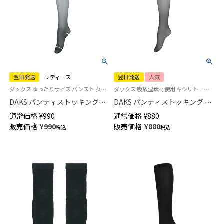
翌日発送
レディース
翌日発送
人気
ダックス ゆったりサイズ パンスト 女性 婦人 レディース
ダックス 吸放湿素材使用 キシリトール加工 婦人 ストッキング 女性
DAKS パンティストッキング
DAKS パンティストッキング メ
DCYシアーサポート ヒップゆっ
ッシュシアーサポート 交編タイ
通常価格
¥
990
通常価格
¥
880
たり MLサイズ ( JJMサイズ )
プ UV消臭加工 パンティ部メッ
販売価格
¥
990
販売価格
¥
880
税込
税込
【365日最短翌日発送】
シュ つま先スルー 日本製 【365
01515102
日最短翌日発送】 01513006