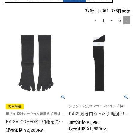
376
件中
361
-
376
件表示
1
…
6
7
ダックス 公式オンラインショップ 紳士 靴下
翌日発送
DAKS 履き口ゆったり 毛混 リブ
足指3D設計でラクラク着用 和紙素材 五本指 日本製 ソックス ナイガイ コンフォート
ハイソックス 消臭加工 ワンポ
NAIGAI COMFORT 和紙を使っ
通常価格
¥
1,980
イント ロングホーズ メンズ 日
た靴下 5本指 サラッとした肌ざ
販売価格
¥
1,980
税込
販売価格
¥
2,200
本製 02501902
税込
わり 親指セパレート ホールガ