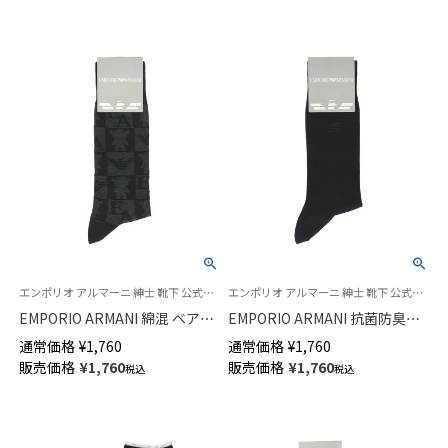
ーメント 無地 クルー丈 メンズ
【365日最短翌日発送】
02302621
エンポリオ アルマーニ 紳士 靴下 公式ショップ
エンポリオ アルマーニ 紳士 靴下 公式ショップ
EMPORIO ARMANI 綿混 ベア＆
EMPORIO ARMANI 抗菌防臭加
EAリンクス柄 クルー丈 メンズ
工 リブ ビジネスソックス ロゴ
通常価格
¥
1,760
通常価格
¥
1,760
ソックス 日本製 02342387
刺繍 クルー丈 メンズ【25-
販売価格
¥
1,760
販売価格
¥
1,760
税込
税込
27cm】【27-29cm】 02312110