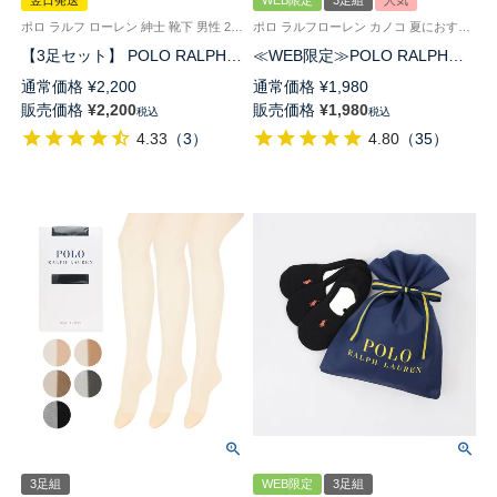
翌日発送
WEB限定
3足組
人気
ポロ ラルフ ローレン 紳士 靴下 男性 25-27cm
ポロ ラルフローレン カノコ 夏におすすめ 靴下 男性 女性
【3足セット】 POLO RALPH
≪WEB限定≫POLO RALPH
LAUREN ワンポイント刺しゅう
LAUREN さらっと快適鹿の子編
通常価格
¥
2,200
通常価格
¥
1,980
クルー丈 ビジネスソックス メ
みのスニーカー丈ソックス 【3
販売価格
¥
2,200
販売価格
¥
1,980
税込
税込
ンズ 【365日最短翌日発送】
足セット】 ワンポイント メン
4.33
（
3
）
4.80
（
35
）
92009015
ズ レディース 92022800
3足組
WEB限定
3足組