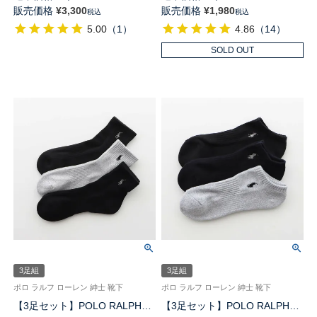
製 綿混 ワンポイント刺繍 格子
ポート ワンポイント TOPバイ
販売価格
¥
3,300
販売価格
¥
1,980
税込
税込
柄 クルー丈 メンズ ソックス
カラー ショート丈ソックス メ
5.00
（
1
）
4.86
（
14
）
PLC-30C giftset ギフト プレゼ
ンズ 92009511
ント
SOLD OUT
3足組
3足組
ポロ ラルフ ローレン 紳士 靴下
ポロ ラルフ ローレン 紳士 靴下
【3足セット】POLO RALPH
【3足セット】POLO RALPH