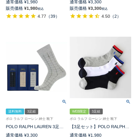
通常価格
¥
1,980
通常価格
¥
3,300
底パイル アーチサポート ワン
ト刺繍 無地リブ クルー丈 カジ
販売価格
¥
1,980
販売価格
¥
3,300
税込
税込
ポイント刺繍 ショート丈 ソッ
ュアル ソックス メンズ
4.77
（
39
）
4.50
（
2
）
クス レディース 93246604
02092177 ( PLC-30 ) giftset
送料無料
3足組
WEB限定
3足組
ポロ ラルフ ローレン 紳士 靴下
ポロ ラルフ ローレン 紳士 靴下
POLO RALPH LAUREN 3足セ
【3足セット】POLO RALPH
ット 箱入り ギフトセット 日本
LAUREN 足底パイル アーチサ
通常価格
¥
3,300
通常価格
¥
1,980