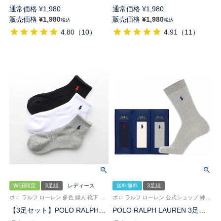
LAUREN 足底パイル アーチサ
LAUREN ワンポイント スニー
通常価格
¥
1,980
通常価格
¥
1,980
ポート ワンポイント TOPロゴ
カー丈 ソックス メンズ
販売価格
¥
1,980
販売価格
¥
1,980
税込
税込
ショート丈 ソックス メンズ
92009226
4.80
（
10
）
4.91
（
11
）
92009311
WEB限定
3足組
レディース
送料無料
3足組
ポロ ラルフ ローレン 多色 婦人 靴下 【23-25cm】3足組
ポロ ラルフ ローレン 公式ショップ 紳士 贈答用 靴下
【3足セット】POLO RALPH
POLO RALPH LAUREN 3足組
LAUREN 《カラバリ豊富》 足
ギフトセット 綿混 ワンポイン