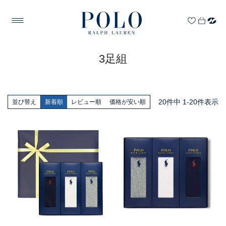
3足組
20
件中
1
-
20
件表示
並び替え
新着順
レビュー順
価格が安い順