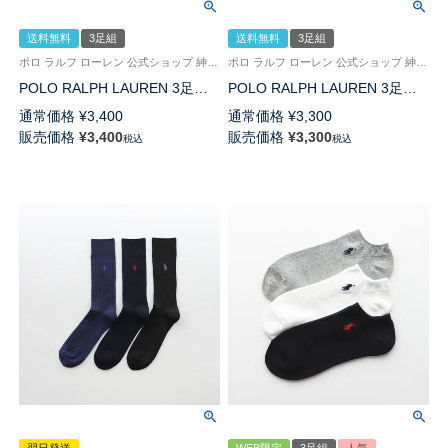
送料無料
3足組
送料無料
3足組
ポロ ラルフ ローレン 公式ショップ 紳士 贈答用 靴下
ポロ ラルフ ローレン 公式ショップ 紳士 贈答用 靴下
POLO RALPH LAUREN 3足セ
POLO RALPH LAUREN 3足組
ット 手提げ紙袋付き ギフトセ
ギフトセット 綿混 ワンポイン
通常価格
¥
3,400
通常価格
¥
3,300
ット 綿混 ワンポイント刺繍 無
ト刺繍 無地リブ クルー丈 カジ
販売価格
¥
3,400
販売価格
¥
3,300
税込
税込
地リブ クルー丈 カジュアル ソ
ュアル ソックス メンズ
ックス メンズ 02092184 ( PLC-
02092184 ( PLC-30 ) giftset
30-RB ) giftset