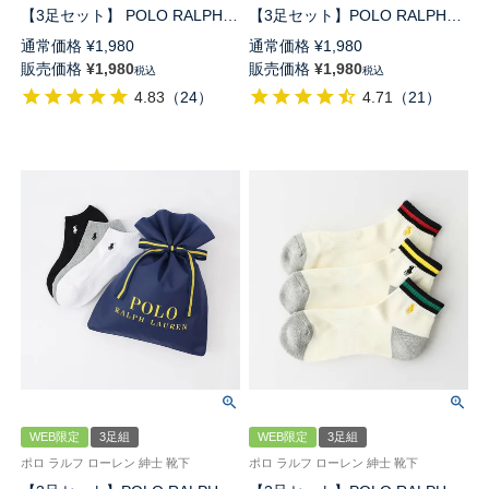
【3足セット】 POLO RALPH
【3足セット】POLO RALPH
LAUREN 《カラー豊富》 足底
LAUREN 多色 足底パイル ワン
通常価格
¥
1,980
通常価格
¥
1,980
パイル アーチサポート ワンポ
ポイント スニーカー丈ソックス
販売価格
¥
1,980
販売価格
¥
1,980
税込
税込
イント刺繍 スニーカー丈 ソッ
アーチサポート メンズ
4.83
（
24
）
4.71
（
21
）
クス レディース 93246602
92009602
WEB限定
3足組
WEB限定
3足組
ポロ ラルフ ローレン 紳士 靴下
ポロ ラルフ ローレン 紳士 靴下