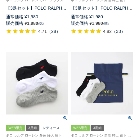
ポロ ラルフ ローレン カバーソックス 靴下
ポロ ラルフ ローレン 男性 紳士 靴下 多色 ワンポイント 3足組
【3足セット】POLO RALPH
【3足セット】 POLO RALPH
LAUREN 足底パイル アーチサ
LAUREN 《カラー豊富》足底パ
通常価格
¥
1,980
通常価格
¥
1,980
ポート ワンポイント 深履き フ
イル ワンポイントソックス シ
販売価格
¥
1,980
販売価格
¥
1,980
税込
税込
ットカバー かかと滑り止め付き
ョート丈 アーチサポート メン
4.71
（
28
）
4.82
（
33
）
レディース 93246911
ズ 92009604
WEB限定
3足組
レディース
WEB限定
3足組
ポロ ラルフ ローレン 多色 婦人 靴下
ポロ ラルフ ローレン 男性 紳士 靴下 ワンポイント刺繍