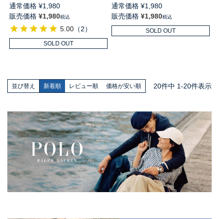
LAUREN アーチサポート 足底
LAUREN アーチサポート 足底
通常価格
¥
1,980
通常価格
¥
1,980
パイル ワンポイント ショート
パイル ワンポイント スニーカ
販売価格
¥
1,980
販売価格
¥
1,980
税込
税込
丈 ソックス メンズ 02009914
ー丈 ソックス メンズ
5.00
（
2
）
02009912
SOLD OUT
SOLD OUT
20
件中
1
-
20
件表示
並び替え
新着順
レビュー順
価格が安い順