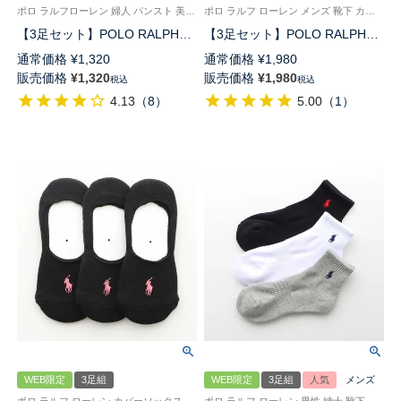
ポロ ラルフローレン 婦人 パンスト 美しい透明感 旧01833302
ポロ ラルフ ローレン メンズ 靴下 カバー ソックス
【3足セット】POLO RALPH
【3足セット】POLO RALPH
LAUREN ストッキング 交編 つ
LAUREN 足底パイル アーチサ
通常価格
¥
1,320
通常価格
¥
1,980
ま先補強 シルクプロテイン加工
ポート フットカバー 深履き ワ
販売価格
¥
1,320
販売価格
¥
1,980
税込
税込
レディース 01834002
ンポイント かかと滑り止め付き
4.13
（
8
）
5.00
（
1
）
92009911
WEB限定
3足組
WEB限定
3足組
人気
メンズ