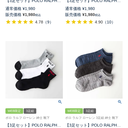
【3足セット】POLO RALPH
【3足セット】POLO RALPH
LAUREN 足底パイル アーチサ
LAUREN TOPライン 足底パイ
通常価格
¥
1,980
通常価格
¥
1,980
ポート ワンポイント スニーカ
ル アーチサポート ワンポイン
販売価格
¥
1,980
販売価格
¥
1,980
税込
税込
ー丈 ソックス メンズ
ト ショート丈 ソックス メンズ
4.78
（
9
）
4.90
（
10
）
92009912
92009611
WEB限定
3足組
WEB限定
3足組
ポロ ラルフ ローレン 紳士 靴下
ポロ ラルフ ローレン 3足組 紳士 靴下
【3足セット】POLO RALPH
【3足セット】POLO RALPH