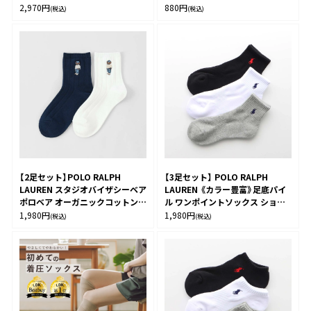
ォーマー レディース 93228550
ス 【365日最短翌日発送】
2,970
円
880
円
(税込)
(税込)
96405001
【2足セット】POLO RALPH
【3足セット】 POLO RALPH
LAUREN スタジオバイザシーベア
LAUREN 《カラー豊富》足底パイ
ポロベア オーガニックコットン混
ル ワンポイントソックス ショー
ショート丈 ソックス メンズ レデ
ト丈 アーチサポート メンズ
1,980
円
1,980
円
(税込)
(税込)
ィース 92009650
92009604