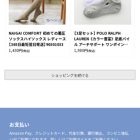
NAIGAI COMFORT 初めての着圧
【3足セット】 POLO RALPH
ソックスハイソックス レディース
LAUREN 《カラー豊富》 足底パイ
【365日最短翌日発送】90301033
ル アーチサポート ワンポイント
刺繍 スニーカー丈 ソックス レデ
1,430
円
1,980
円
(税込)
(税込)
ィース 93246602
ショッピングを続ける
お支払い
Amazon Pay、クレジットカード、代金引換、銀行振込、コンビニ後払
いがご利用になれます。詳しくはご利用ガイドをご利用ください。