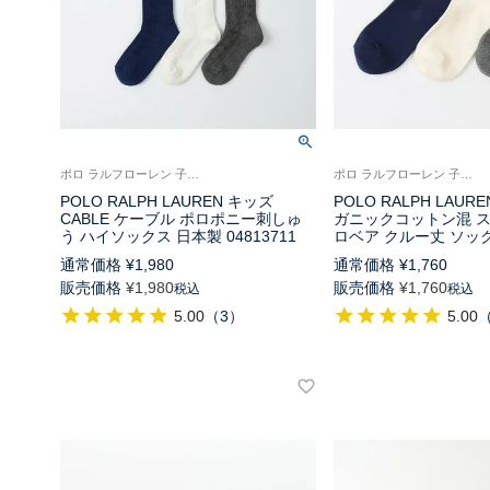
ポロ ラルフローレン 子供 靴下 [19-21cm][22-24cm] 2025FW
ポロ ラルフローレン 子供 靴下 ポロベア [19-21cm][22-24cm] 2025FW
POLO RALPH LAUREN キッズ
POLO RALPH LAUR
CABLE ケーブル ポロポニー刺しゅ
ガニックコットン混 ス
う ハイソックス 日本製 04813711
ロベア クルー丈 ソックス
通常価格
¥
1,980
通常価格
¥
1,760
販売価格
¥
1,980
販売価格
¥
1,760
税込
税込
5.00
（
3
）
5.00