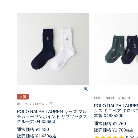
人気
POLO RALPH LAUREN ポロ ラルフローレンキッズ 子供 靴下
ポロ ラルフローレン 子供 靴下 リブ スクールソックス 学校
POLO RALPH LAUR
クス ミニベア ポロベア
POLO RALPH LAUREN キッズ マル
本製 04835200
チカラーワンポイント リブソックス
クルー丈 04803600
通常価格
¥
1,760
通常価格
¥
1,430
販売価格
¥
1,760
税込
販売価格
¥
1,430
税込