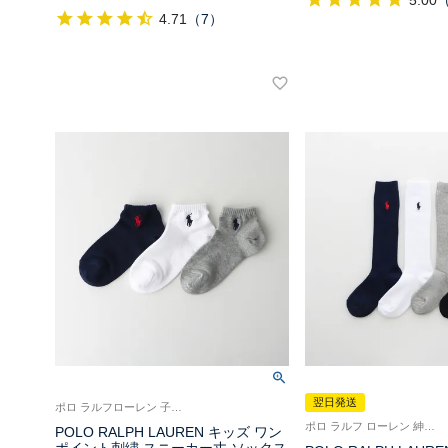
5.00
4.71
（
7
）
翌日発送
ポロ ラルフローレン 子供 靴下 旧04863342
ポロ ラルフ ローレン 紳士 靴下 キッズ 子供
POLO RALPH LAUREN キッズ ワン