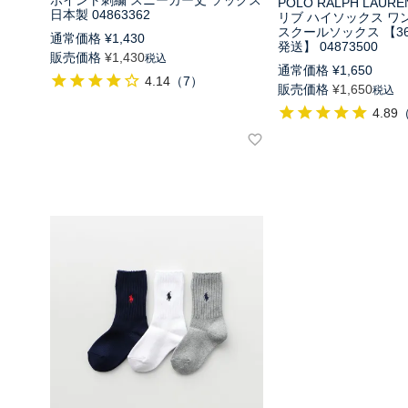
ポイント刺繍 スニーカー丈 ソックス
POLO RALPH LAUR
日本製 04863362
リブ ハイソックス ワ
スクールソックス 【3
通常価格
¥
1,430
発送】 04873500
販売価格
¥
1,430
税込
通常価格
¥
1,650
4.14
（
7
）
販売価格
¥
1,650
税込
4.89