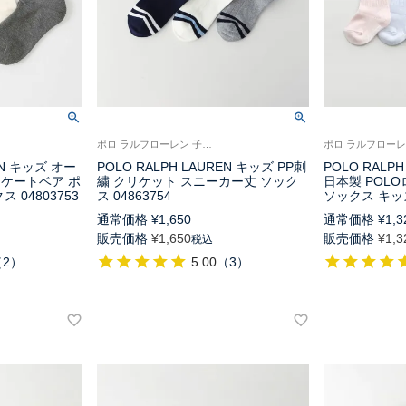
ポロ ラルフローレン 子供 日本製 靴下 ポロベア 2025SS
EN キッズ オー
POLO RALPH LAUREN キッズ PP刺
POLO RALPH 
ケートベア ポ
繍 クリケット スニーカー丈 ソック
日本製 POL
 04803753
ス 04863754
ソックス キッズ 
通常価格
¥
1,650
通常価格
¥
1,3
販売価格
¥
1,650
販売価格
¥
1,3
税込
（
2
）
5.00
（
3
）