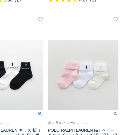
5.00
（
2
）
4.67
（
3
）
ポロ ラルフローレン 女の子 ガールズ 子供 靴下 旧04803673
ポロ ラルフ ローレン キッズ 子供 靴下 旧 04835455
H LAUREN キッズ 折り
POLO RALPH LAUREN I&T ベビー