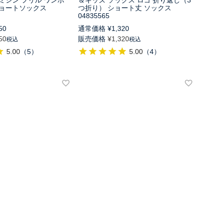
ミシン フリル ワンポ
＆キッズ ソックス ロゴ 折り返し（3
ショートソックス
つ折り） ショート丈 ソックス
04835565
50
通常価格
¥
1,320
50
販売価格
¥
1,320
税込
税込
5.00
（
5
）
5.00
（
4
）