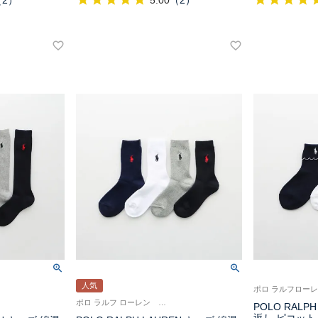
（
2
）
5.00
（
2
）
人気
ポロ ラルフ ローレン 子供 男の子 女の子 スクールソックス
POLO RALP