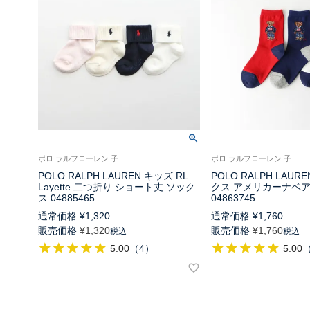
ポロ ラルフローレン 子供 靴下 旧04885455
ポロ ラルフローレン 子供 靴下
POLO RALPH LAUREN キッズ RL
POLO RALPH LAUR
Layette 二つ折り ショート丈 ソック
クス アメリカーナベア
ス 04885465
04863745
通常価格
¥
1,320
通常価格
¥
1,760
販売価格
¥
1,320
販売価格
¥
1,760
税込
税込
5.00
（
4
）
5.00