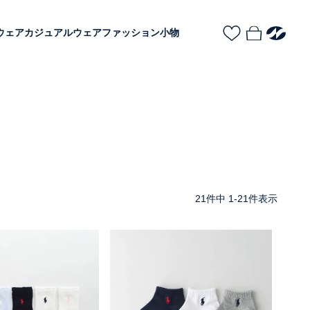
ウェア
カジュアルウェア
ファッション小物
21
件中
1
-
21
件表示