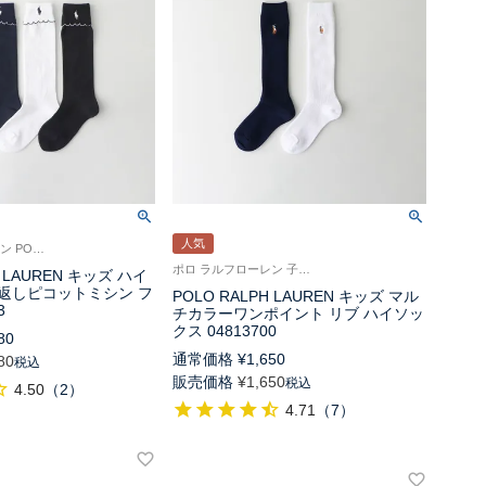
人気
ポロ ラルフローレン POLO RALPH LAUREN キッズ 子供 靴下 旧04813673
ポロ ラルフローレン 子供 靴下 刺繍 スクールソックス 学校
H LAUREN キッズ ハイ
返しピコットミシン フ
POLO RALPH LAUREN キッズ マル
3
チカラーワンポイント リブ ハイソッ
クス 04813700
80
通常価格
¥
1,650
80
税込
販売価格
¥
1,650
税込
4.50
（
2
）
4.71
（
7
）