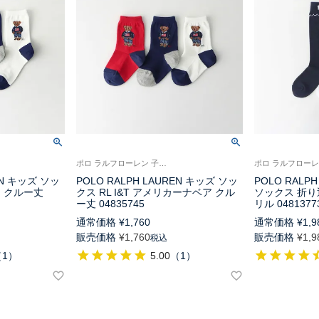
ポロ ラルフローレン 子供 靴下 13-15cm 16-18cm
EN キッズ ソッ
POLO RALPH LAUREN キッズ ソッ
POLO RALP
 クルー丈
クス RL I&T アメリカーナベア クル
ソックス 折り
ー丈 04835745
リル 0481377
通常価格
¥
1,760
通常価格
¥
1,9
販売価格
¥
1,760
販売価格
¥
1,9
税込
（
1
）
5.00
（
1
）