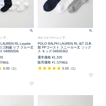
ポロ ラルフローレン 子供 靴下
ポロ ラルフローレン 子供 靴下 旧04835342
LAUREN RL Layette
POLO RALPH LAUREN RL I&T 日本
Oロゴ刺繍 リブ クルー丈
製 PPゴースト スニーカー丈 ソック
04885506
ス キッズ 04835362
20
通常価格
¥
1,320
20
販売価格
¥
1,320
税込
税込
5.00
（
1
）
5.00
（
1
）