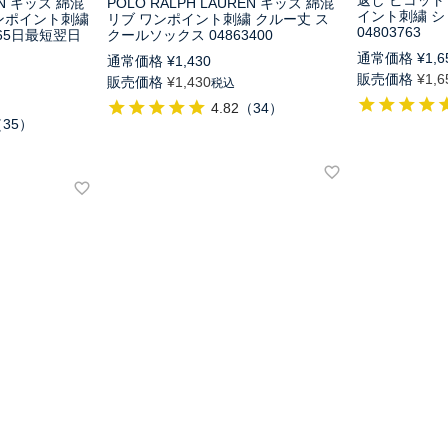
返し ピコット
EN キッズ 綿混
POLO RALPH LAUREN キッズ 綿混
イント刺繍 
ンポイント刺繍
リブ ワンポイント刺繍 クルー丈 ス
04803763
65日最短翌日
クールソックス 04863400
通常価格
¥
1,6
通常価格
¥
1,430
販売価格
¥
1,6
販売価格
¥
1,430
税込
4.82
（
34
）
（
35
）