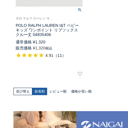
ポロ ラルフ ローレン キッズ 子供 靴下 ロゴ刺繍
POLO RALPH LAUREN I&T ベビー
キッズ ワンポイント リブソックス
クルー丈 04835406
通常価格
¥
1,320
販売価格
¥
1,320
税込
4.91
（
11
）
並び替え
新着順
レビュー順
価格が安い順