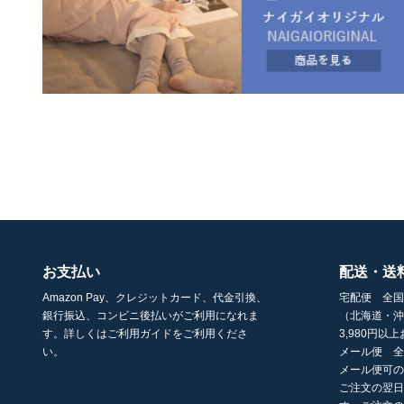
お支払い
配送・送
Amazon Pay、クレジットカード、代金引換、
宅配便 全国
銀行振込、コンビニ後払いがご利用になれま
（北海道・沖
す。詳しくはご利用ガイドをご利用くださ
3,980円
い。
メール便 全
メール便可
ご注文の翌日