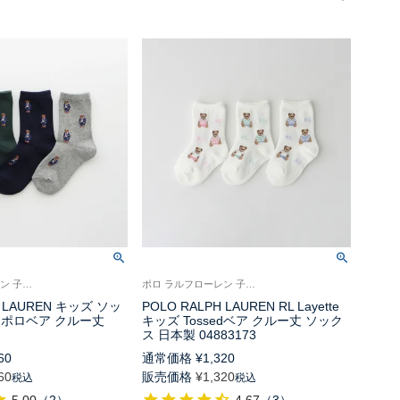
ポロ ラルフローレン 子供 靴下
ポロ ラルフローレン 子供 靴下
H LAUREN キッズ ソッ
POLO RALPH LAUREN RL Layette
 ポロベア クルー丈
キッズ Tossedベア クルー丈 ソック
ス 日本製 04883173
60
通常価格
¥
1,320
60
販売価格
¥
1,320
税込
税込