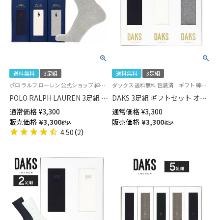
送料無料
3足組
送料無料
3足組
ポロ ラルフ ローレン 公式ショップ 紳士 贈答用 靴下
ダックス 送料無料 包装済 ギフト 紳士 贈答用 靴下
POLO RALPH LAUREN 3足組 ギ
DAKS 3足組 ギフトセット オー
フトセット 綿混 ワンポイント
ルシーズン用 スーピマ綿 リブ
通常価格
¥
3,300
通常価格
¥
3,300
刺繍 無地リブ クルー丈 カジュ
クルー丈 カジュアル ソックス
販売価格
¥
3,300
販売価格
¥
3,300
税込
税込
アル ソックス メンズ 02092177
メンズ 02534016（DAC-30）
4.50
（
2
）
( PLC-30 ) giftset
giftset