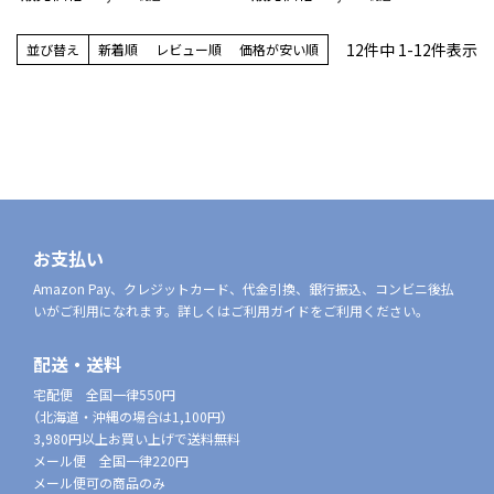
包装済 メンズ【365日最短翌日
ス メンズ 02492053（LV-30-
発送】 02592019（CKC-20）
RB）giftset
giftset
12
件中
1
-
12
件表示
並び替え
新着順
レビュー順
価格が安い順
お支払い
Amazon Pay、クレジットカード、代金引換、銀行振込、コンビニ後払
いがご利用になれます。詳しくはご利用ガイドをご利用ください。
配送・送料
宅配便 全国一律550円
（北海道・沖縄の場合は1,100円）
3,980円以上お買い上げで送料無料
メール便 全国一律220円
メール便可の商品のみ