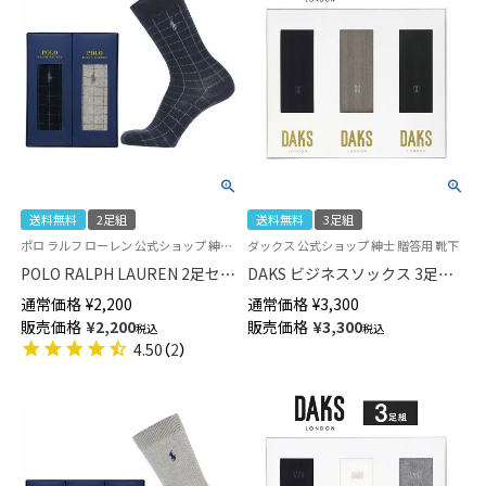
送料無料
2足組
送料無料
3足組
ポロ ラルフ ローレン 公式ショップ 紳士 贈答用 靴下
ダックス 公式ショップ 紳士 贈答用 靴下
POLO RALPH LAUREN 2足セッ
DAKS ビジネスソックス 3足組
ト 箱入り ギフトセット 日本製
ギフトセット 綿100％ オールシ
通常価格
¥
2,200
通常価格
¥
3,300
綿混 ワンポイント刺繍 格子柄
ーズン用 クルー丈 メンズ 日本
販売価格
¥
2,200
販売価格
¥
3,300
税込
税込
クルー丈 メンズ ソックス
製 包装済 02534008（DA-30）
4.50
（
2
）
02092178 ( PLC-20C ) giftset
giftset
プレゼント