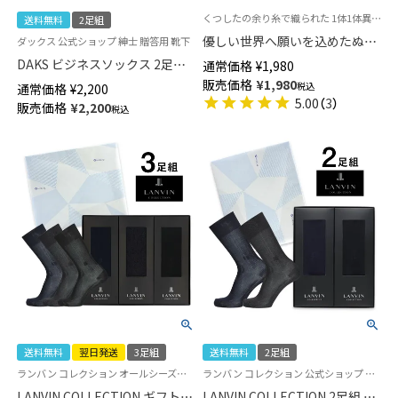
くつしたの余り糸で織られた 1体1体異なる 個性を持つぬいぐるみ
送料無料
2足組
優しい世界へ願いを込めたぬい
ダックス 公式ショップ 紳士 贈答用 靴下
ぐるみ 「かわろね kawarone」
DAKS ビジネスソックス 2足組
通常価格
¥
1,980
ナイガイ×工房ラピール つなぐ
ギフトセット 綿100％ オールシ
販売価格
¥
1,980
税込
通常価格
¥
2,200
るみ （つなぐ+ぬいぐるみ）
ーズン用 クルー丈 メンズ 日本
5.00
（
3
）
販売価格
¥
2,200
90301032
税込
製 包装済 02534007（DA-20）
giftset
送料無料
翌日発送
3足組
送料無料
2足組
ランバン コレクション オールシーズン用 紳士 贈答用 靴下
ランバン コレクション 公式ショップ 紳士 贈答用 靴下
LANVIN COLLECTION ギフトセ
LANVIN COLLECTION 2足組 ビ