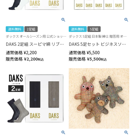
送料無料
2足組
送料無料
5足組
ダックス オールシーズン用 公式ショップ 紳士 贈答用 靴下
ダックス 5足組 日本製 紳士 贈答用 オールシーズン用 靴下
DAKS 2足組 スーピマ綿 リブソ
DAKS 5足セット ビジネスソッ
ックス 包装済ギフトセット カ
クス 包装済ギフトセット 綿
通常価格
¥
2,200
通常価格
¥
5,500
ジュアル クルー丈 メンズ
100％ クルー丈 メンズ
販売価格
¥
2,200
販売価格
¥
5,500
税込
税込
02534015（DAC-20）giftset
02534009（DA-50）giftset