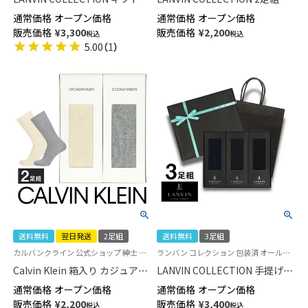
ット 3足組 リブ編み ビジネスソ
ジネスソックス ギフトセット
通常価格
オープン価格
通常価格
オープン価格
ックス クルー丈 包装済 メンズ
オールシーズン用 リブ編み ク
販売価格
¥
3,300
販売価格
¥
2,200
税込
税込
【365日最短翌日発送】
ルー丈 包装済 メンズ
5.00
（
1
）
02492053（LV-30）giftset
02492052（LV-20）giftset
送料無料
翌日発送
2足組
送料無料
3足組
カルバンクライン 公式ショップ 紳士 贈答用 靴下
ランバン コレクション 包装済 オールシーズン用 公式ショップ 紳士 贈答用 靴下
Calvin Klein 箱入り カジュアル
LANVIN COLLECTION 手提げ紙
ソックス 2足セット オールシー
袋付き 3足組ギフトセット リブ
通常価格
オープン価格
通常価格
オープン価格
ズン用 ロゴ刺繡 リブ クルー丈
編み クルー丈 ビジネス ソック
販売価格
¥
2,200
販売価格
¥
3,400
税込
税込