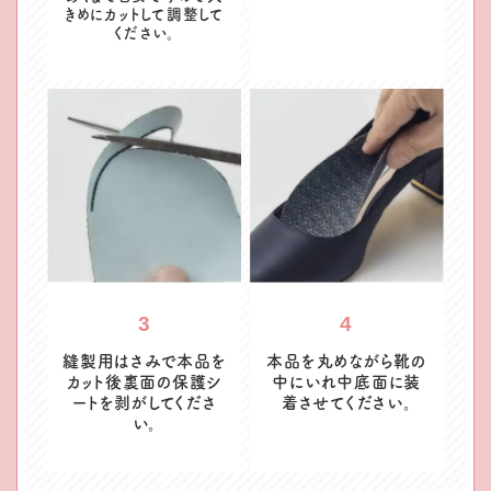
きめにカットして調整して
ください。
3
4
縫製用はさみで本品を
本品を丸めながら靴の
カット後
裏面の保護シ
中にいれ
中底面に装
ートを剥がしてくださ
着させてください。
い。