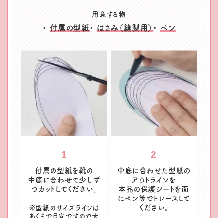
用意する物
付属の型紙
はさみ（縫製用）
ペン
1
2
付属の型紙を靴の
中底に合わせた型紙の
中底に
合わせて少しず
アウトラインを
つカットしてください。
本品の保護シートを面
にペン等で
トレースして
ください。
※型紙のサイズラインは
あくまで目安です
ので大