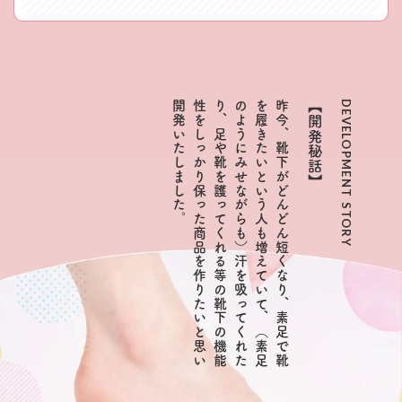
。
昨
今
、
靴
下
が
ど
ん
ど
ん
短
く
な
り
、
素
足
で
靴
を
履
き
た
い
と
い
う
人
も
増
え
て
い
て
、
（
素
足
の
よ
う
に
み
せ
な
が
ら
も
）
汗
を
吸
っ
て
く
れ
た
り
、
足
や
靴
を
護
っ
て
く
れ
る
等
の
靴
下
の
機
能
性
を
し
っ
か
り
保
っ
た
商
品
を
作
り
た
い
と
思
い
開
発
い
た
し
ま
し
た
【開発秘話】
DEVELOPMENT STORY