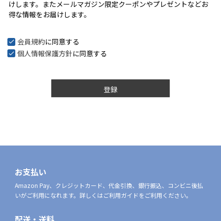
けします。またメールマガジン限定クーポンやプレゼントなどお
)
得な情報をお届けします。
会員規約
に同意する
個人情報保護方針
に同意する
登録
お支払い
Amazon Pay、クレジットカード、代金引換、銀行振込、コンビニ後払
いがご利用になれます。詳しくはご利用ガイドをご利用ください。
配送・送料