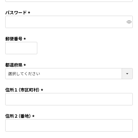
必
須
パスワード
)
(
必
須
郵便番号
)
(
必
須
都道府県
)
(
必
須
住所１（市区町村）
)
(
必
須
住所２（番地）
)
(
必
須