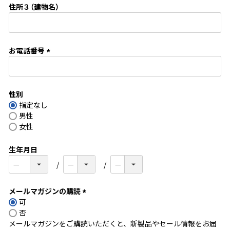
住所３（建物名）
)
お電話番号
(
必
須
性別
)
指定なし
男性
女性
生年月日
メールマガジンの購読
可
(
否
必
メールマガジンをご購読いただくと、新製品やセール情報をお届
須