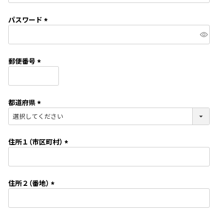
必
須
パスワード
)
(
必
須
郵便番号
)
(
必
須
都道府県
)
(
必
須
住所１（市区町村）
)
(
必
須
住所２（番地）
)
(
必
須