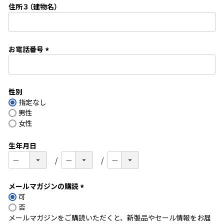
住所３（建物名）
)
お電話番号
(
必
須
性別
)
指定なし
男性
女性
生年月日
メールマガジンの購読
可
(
否
必
メールマガジンをご購読いただくと、新製品やセール情報をお届
須