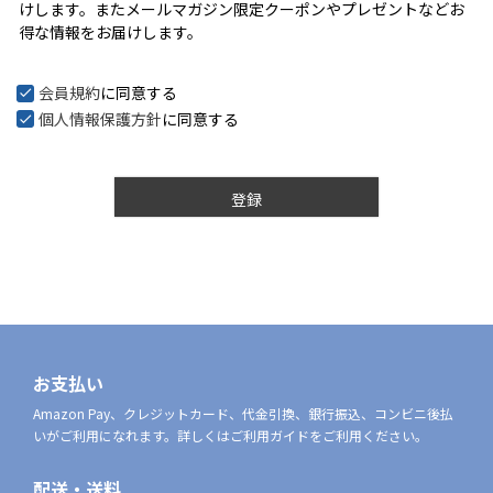
けします。またメールマガジン限定クーポンやプレゼントなどお
)
得な情報をお届けします。
会員規約
に同意する
個人情報保護方針
に同意する
登録
お支払い
Amazon Pay、クレジットカード、代金引換、銀行振込、コンビニ後払
いがご利用になれます。詳しくはご利用ガイドをご利用ください。
配送・送料