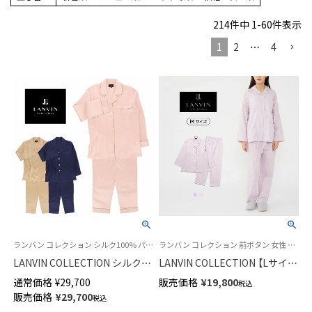
214
件中
1
-
60
件表示
1
2
…
4
ランバン コレクション シルク100% パジャマ 長袖 婦人 女性
ランバン コレクション 前ボタン 女性 婦人 部屋着
LANVIN COLLECTION シルク
LANVIN COLLECTION 【Lサイ
100% 長袖 レディース パジャマ
ズ】綿100％ ふんわり柔らかい
通常価格
¥
29,700
販売価格
¥
19,800
税込
Lサイズ 73044363
先染め2重ガーゼ レジュールス
販売価格
¥
29,700
税込
トライプ柄 パジャマ 長袖 長丈