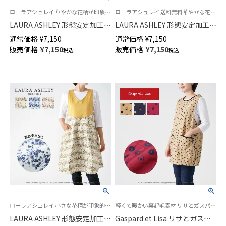
ローラアシュレイ 華やかな花柄が印象的なエプロン 母の日 プレゼント ギフト
ローラアシュレイ 送料無料華やかな花柄が印象的なエプロン 母の日 プレゼント ギフト
LAURA ASHLEY 形態安定加工
LAURA ASHLEY 形態安定加工
40サテン オリシアピオニー柄
T/Cツイル ウェンダービースト
通常価格
¥
7,150
通常価格
¥
7,150
フリークロス バッククロス エ
ライプ柄 フリークロス エプロ
販売価格
¥
7,150
販売価格
¥
7,150
税込
税込
プロン 70284008
ン 70284005
ローラアシュレイ 小さな花柄が印象的なエプロン
軽くて暖かい裏起毛素材 リサとガスパール
LAURA ASHLEY 形態安定加工
Gaspard et Lisa リサとガスパ