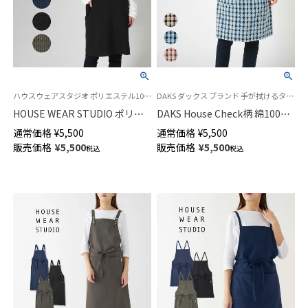
ハウスウェアスタジオ ポリエステル100％なので汚れに強くお手入れ簡単！袖なし かぶるだけ
DAKS ダックス ブランド 手が拭けるタオルエプロン
HOUSE WEAR STUDIO ポリエ
DAKS House Check柄 綿100％
ステルトロ 無地 ポリエステル
パイル地 タオルエプロン 後結
通常価格
¥
5,500
通常価格
¥
5,500
100％ フリークロス バッククロ
び サロン 前掛け レディース
販売価格
¥
5,500
販売価格
¥
5,500
税込
税込
ス 前後着用可 エプロン レディ
70093024
ース 70375054