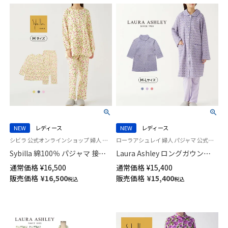
NEW
レディース
NEW
レディース
シビラ 公式オンラインショップ 婦人 パジャマ
ローラアシュレイ 婦人 パジャマ 公式ショップ
Sybilla 綿100％ パジャマ 接結
Laura Ashley ロングガウン
天竺プリント 【Mサイズ】 かぶり
Margam マーガム 前ボタン 中
通常価格
¥
16,500
通常価格
¥
15,400
長袖 長丈パンツ Principe Pio
わた ニットキルト レディース
販売価格
¥
16,500
販売価格
¥
15,400
税込
税込
プリンシペピオ 73925772
73281930