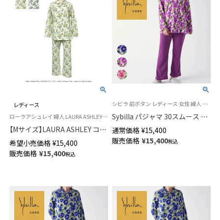
シビラ 前ボタン レディース 女性 婦人 パジャマ
レディース
Sybilla パジャマ 30スムース 微
ローラアシュレイ 婦人 LAURA ASHLEY 長袖 寝巻 部屋着前ボタン
起毛プリント Delicias デリシア
【Mサイズ】LAURA ASHLEY コッ
通常価格
¥
15,400
ス 長袖 長丈パンツ 【Mサイズ】
トン100％ 中わたニットキルト
販売価格
¥
15,400
税込
希望小売価格
¥
15,400
73925802
ルイースフローラルパジャマ 長
販売価格
¥
15,400
税込
袖 長丈パンツ 前ボタン レディ
ース 73285232