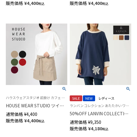
販売価格
¥
4,400
販売価格
¥
4,400
税込
税込
ハウスウェアスタジオ 前掛け カフェ 飲食店 レストラン ユニフォーム
SALE
NEW
レディース
HOUSE WEAR STUDIO ツイル
ランバン コレクション あたたかい ワンマイルウェア 花柄 袖付き 長袖 エプロン
無地 綿100％ 前結び サロン エ
50%OFF LANVIN COLLECTION
通常価格
¥
4,400
プロン レディース 70375032
裏起毛 ポリエステル100％ 後ボ
販売価格
¥
4,400
税込
通常価格
¥
9,350
タン 割烹着 フェリシテローズ
販売価格
¥
4,180
税込
柄 かっぽう着 カッポー スモッ
ク エプロン レディース