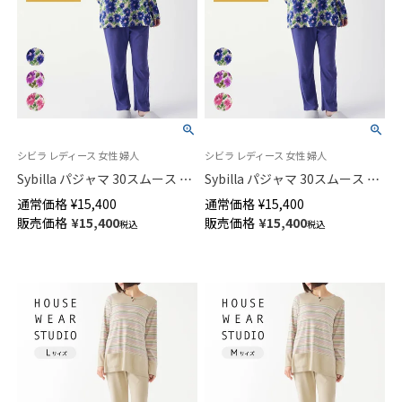
シビラ レディース 女性 婦人
シビラ レディース 女性 婦人
Sybilla パジャマ 30スムース 微
Sybilla パジャマ 30スムース 微
起毛プリント かぶり Delicias デ
起毛プリント かぶり Delicias デ
通常価格
¥
15,400
通常価格
¥
15,400
リシアス 長袖 長丈パンツ 【Lサ
リシアス 長袖 長丈パンツ 【Mサ
販売価格
¥
15,400
販売価格
¥
15,400
税込
税込
イズ】 73925793
イズ】 73925792