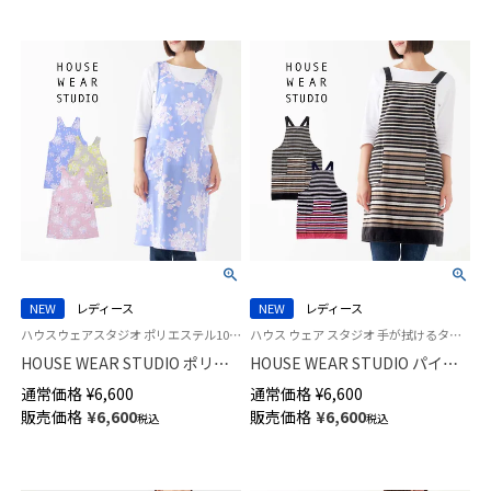
NEW
レディース
NEW
レディース
ハウスウェアスタジオ ポリエステル100％なので汚れに強くお手入れ簡単！ 袖なし かぶるだけ
ハウス ウェア スタジオ 手が拭けるタオル地エプロン HWS 後ろクロス X型
HOUSE WEAR STUDIO ポリエ
HOUSE WEAR STUDIO パイル
ステル100％ ニューブッチャー
地 タオルエプロン サムカラー
通常価格
¥
6,600
通常価格
¥
6,600
前後着用可 バッククロス フリ
ボーダー 綿100％ 後結び ロング
販売価格
¥
6,600
販売価格
¥
6,600
税込
税込
ークロス ２WAYエプロン ダン
70371998
デライオン柄 70373022