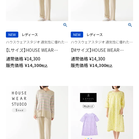
NEW
レディース
NEW
レディース
ハウスウェアスタジオ 通気性に優れた コットン100％ 婦人 スリープウェア HWS
ハウスウェアスタジオ 通気性に優れた コットン100％ 婦人 スリープウェア HWS
【Lサイズ】HOUSE WEAR
【Mサイズ】HOUSE WEAR
STUDIO 綿100％ かぶり 30スム
STUDIO 綿100％ かぶり 30スム
通常価格
¥
14,300
通常価格
¥
14,300
ース エスポワールボーダー パ
ース エスポワールボーダー パ
販売価格
¥
14,300
販売価格
¥
14,300
税込
税込
ジャマ 長袖 長丈パンツ レディ
ジャマ 長袖 長丈パンツ レディ
ース 73378463
ース 73378462