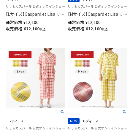
リサ＆ガスパール 公式オンラインショップ 紳士 パジャマ
リサ＆ガスパール 公式オンラインショップ 紳士 パジャマ
【Lサイズ】Gaspard et Lisa リサ
【Mサイズ】Gaspard et Lisa リサ
とガスパール 軽くて柔らかい
とガスパール 軽くて柔らかい
通常価格
¥
12,100
通常価格
¥
12,100
薄手 パジャマ 前開き 5分袖 7分
薄手 パジャマ 前開き 5分袖 7分
販売価格
¥
12,100
販売価格
¥
12,100
税込
税込
丈パンツ 2人のサマープラン柄
丈パンツ 2人のサマープラン柄
メンズ 73835047
メンズ 73835046
レディース
NEW
レディース
リサ＆ガスパール 公式オンラインショップ 婦人 パジャマ
リサ＆ガスパール 公式オンラインショップ 婦人 パジャマ