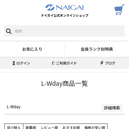
ナイガイ公式オンラインショップ
予約商品
予約商品のみを表示
並び順
新着順
お気に入り
会員ランク別特典
登録順
価格が安い順
ログイン
ご利用ガイド
ブログ
価格が高い順
優先度順
レビュー順
L-Wday商品一覧
キーワードヒット順
検索
L-Wday
詳細検索
並び替え
新着順
レビュー順
おすすめ順
価格が安い順