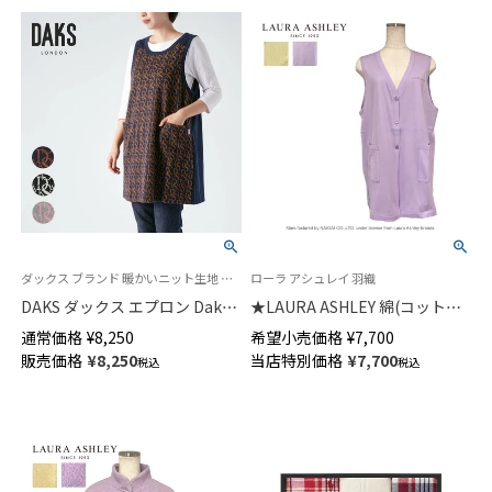
ダックス ブランド 暖かいニット生地 セツキ 袖なし エプロン
ローラ アシュレイ 羽織
DAKS ダックス エプロン Daks
★LAURA ASHLEY 綿(コット
Monogram柄 ニットジャガー
ン)100％ 長め丈ベスト ジレ 無
通常価格
¥
8,250
希望小売価格
¥
7,700
ド 後ボタン 背付き レディース
地 レディース 73286072
販売価格
¥
8,250
当店特別価格
¥
7,700
税込
税込
70094023