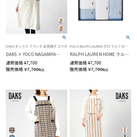
DAKS ダックス ブランド 永宮陽子 コラボ
POLO RALPH LAUREN ポロ ラルフ ローレン タオル
DAKS × YOCO NAGAMIYA
RALPH LAUREN HOME ラルフ
COLLABORATION ダックス ジ
ローレンホーム ハンドタオル3
通常価格
¥
7,700
通常価格
¥
7,700
ャンパースカート 1Week柄 綿
枚 ＆ フェイスタオル2枚セット
販売価格
¥
7,700
販売価格
¥
7,700
税込
税込
100％ キャンバスウォッシュ ワ
ストライプ柄 Oxford stripe &
ンマイルウェア ワンピース レ
New Solid Plaid 90280020
ディース 70093054