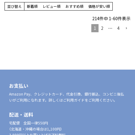
並び替え
新着順
レビュー順
おすすめ順
価格が安い順
214
件中
1
-
60
件表示
1
2
…
4
お支払い
Amazon Pay、クレジットカード、代金引換、銀行振込、コンビニ後払
いがご利用になれます。詳しくはご利用ガイドをご利用ください。
配送・送料
宅配便 全国一律550円
（北海道・沖縄の場合は1,100円）
3,980円以上お買い上げで送料無料