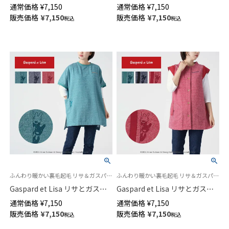
T/Cツイル ウェンダービースト
ール ポリエステルキルト 小花
通常価格
¥
7,150
通常価格
¥
7,150
ライプ柄 後結び 背付き エプロ
にかこまれて 背付き 横ボタン
販売価格
¥
7,150
販売価格
¥
7,150
税込
税込
ン 70284004
エプロン レディース 70834016
ふんわり暖かい裏毛起毛 リサ＆ガスパール刺しゅう
ふんわり暖かい裏毛起毛 リサ＆ガスパール刺しゅう
Gaspard et Lisa リサとガスパ
Gaspard et Lisa リサとガスパ
ール 裏毛フリース起毛 ウルー
ール 裏毛フリース起毛 ウルー
通常価格
¥
7,150
通常価格
¥
7,150
ウニ柄 半袖チュニック エプロ
ウニ柄 背付き 前ボタン エプロ
販売価格
¥
7,150
販売価格
¥
7,150
税込
税込
ン レディース 70834014
ン レディース 70834013