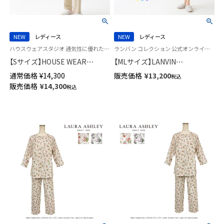
NEW
レディース
NEW
レディース
ハウスウェアスタジオ 通気性に優れた コットン100％ 婦人 スリープウェア HWS
ランバン コレクション 公式オンラインショップ 婦人 パジャマ
【Sサイズ】HOUSE WEAR
【MLサイズ】LANVIN
STUDIO 綿100％ かぶり 30スム
COLLECTION 軽くて涼しいパ
通常価格
¥
14,300
販売価格
¥
13,200
税込
ース エスポワールボーダー パ
ジャマ 綿100％ 通気性の良いリ
販売価格
¥
14,300
税込
ジャマ 長袖 長丈パンツ レディ
ップル加工 7分袖 ワンピース ロ
ース 73378461
ゼット柄 レディース 73045110