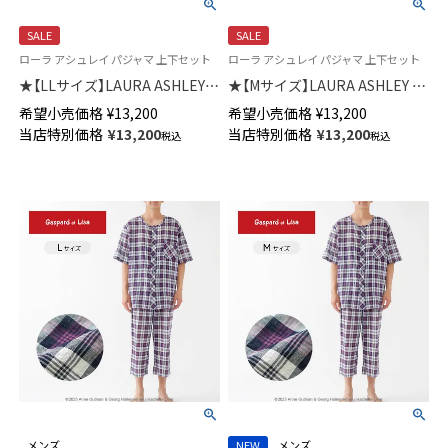
SALE
SALE
ローラ アシュレイ パジャマ 上下セット
ローラ アシュレイ パジャマ 上下セット
★【LLサイズ】LAURA ASHLEY
★【Mサイズ】LAURA ASHLEY 綿
綿(コットン)100％ ダブルガー
(コットン)100％ ダブルガーゼ
希望小売価格
¥
13,200
希望小売価格
¥
13,200
ゼ パジャマ 前ボタン ラドホー
パジャマ 前ボタン 8分袖 長丈パ
当店特別価格
¥
13,200
当店特別価格
¥
13,200
税込
税込
ルフルーツ柄 8分袖 長丈パンツ
ンツ ラドホールフルーツ柄 レ
レディース 73286094
ディース 73286092
メンズ
NEW
メンズ