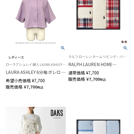
ラルフ ローレン ホーム リビング・バス用品
レディース
RALPH LAUREN HOME
ローラアシュレイ 婦人 LAURA ASHLEY 寝巻 部屋着 冬 羽織り
Edgartown Madras Gauze &
LAURA ASHLEY 6分袖 ボレロ 無
通常価格
¥
7,700
Large Windowpane ハンドタ
地 ボアフリース レディース 中
販売価格
¥
7,700
税込
希望小売価格
¥
7,700
オル3枚、フェイスタオル 2枚セ
わたキルト 73285240
販売価格
¥
7,700
ット 90280006
税込