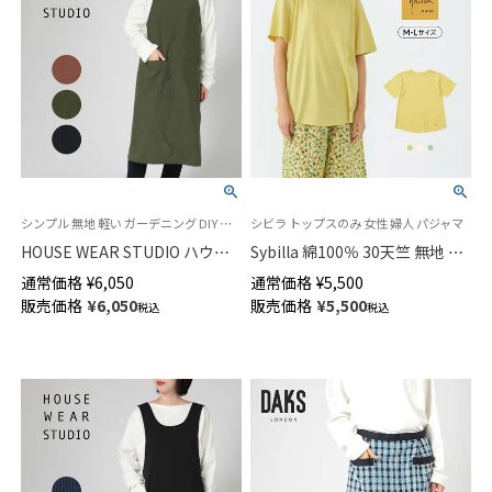
シンプル 無地 軽い ガーデニング DIY ワーク キッチン 撥水加工 袖なし かぶるだけ
シビラ トップスのみ 女性 婦人 パジャマ
HOUSE WEAR STUDIO ハウス
Sybilla 綿100％ 30天竺 無地 ク
ウェアスタジオ 撥水加工 ナイ
ルーネック 半袖Tシャツ Reir レ
通常価格
¥
6,050
通常価格
¥
5,500
ロン100％ フリークロス バック
イール フリーサイズ レディー
販売価格
¥
6,050
販売価格
¥
5,500
税込
税込
クロス エプロン レディース
ス 73925040
70375037