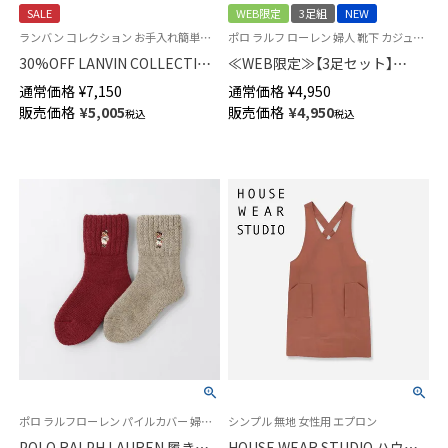
SALE
WEB限定
3足組
NEW
ランバン コレクション お手入れ簡単！らくらくアイロン 花柄 セツキ 袖なし
ポロ ラルフ ローレン 婦人 靴下 カジュアル 26SS
30%OFF LANVIN COLLECTION
≪WEB限定≫【3足セット】
形態安定加工 綿100％ 横ボタン
POLO RALPH LAUREN PRE
通常価格
¥
7,150
通常価格
¥
4,950
サイドボタン サテンストライプ
SPRING BEAR ＆ WAFFLE
販売価格
¥
5,005
販売価格
¥
4,950
税込
税込
グワッシュローズ柄 背付き エ
STRIPE ＆ Polo LOGO クルー丈
プロン レディース 70045005
ソックス レディース 93246302
ポロ ラルフローレン パイルカバー 婦人 靴下 カジュアル 2025FW
シンプル 無地 女性用 エプロン
POLO RALPH LAUREN 履き口
HOUSE WEAR STUDIO ハウス