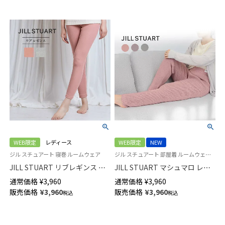
70044019
WEB限定
レディース
WEB限定
NEW
ジル スチュアート 寝巻 ルームウェア
ジル スチュアート 部屋着 ルームウェア もこもこ生地
JILL STUART リブレギンス ル
JILL STUART マシュマロ レギ
ームウェア レディース
ンス レディース 93141007
通常価格
¥
3,960
通常価格
¥
3,960
93140003
販売価格
¥
3,960
販売価格
¥
3,960
税込
税込