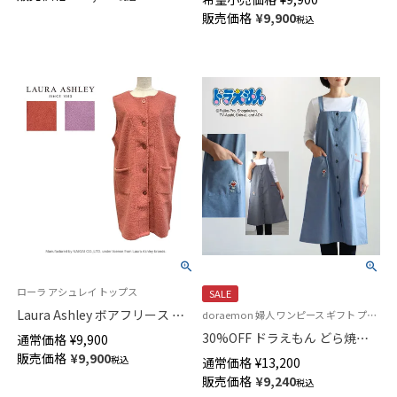
ワンピース レディース
ルト 73285240
販売価格
¥
9,900
70093036
税込
ローラ アシュレイ トップス
SALE
Laura Ashley ボアフリース ジ
doraemon 婦人 ワンピース ギフト プレゼント 無料ラッピング
レ 73284360
30%OFF ドラえもん どら焼き
通常価格
¥
9,900
大好き T/Cダンガリー ジャンパ
販売価格
¥
9,900
税込
通常価格
¥
13,200
ースカート ワンピース 前ボタ
販売価格
¥
9,240
税込
ン 日本製 70174002