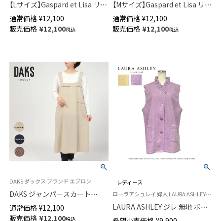
【Lサイズ】Gaspard et Lisa リサ
【Mサイズ】Gaspard et Lisa リサ
とガスパール 軽くて柔らかい
とガスパール 軽くて柔らかい
通常価格
¥
12,100
通常価格
¥
12,100
薄手 パジャマ 前開き 5分袖 7分
薄手 パジャマ 前開き 5分袖 7分
販売価格
¥
12,100
販売価格
¥
12,100
税込
税込
丈パンツ 2人のサマープラン柄
丈パンツ 2人のサマープラン柄
レディース 73835043
レディース 73835042
DAKS ダックス ブランド エプロン
レディース
DAKS ジャンパースカート
ローラアシュレイ 婦人 LAURA ASHLEY 寝巻 部屋着 冬
Wrinkle Plain 綿麻混 キャンバ
LAURA ASHLEY ジレ 無地 ボア
通常価格
¥
12,100
スウォッシュ ワンマイルウェア
フリース レディース 中わたキ
販売価格
¥
12,100
税込
希望小売価格
¥
9,900