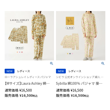
パンツ レディース 73044013
NEW
レディース
NEW
レディース
ローラアシュレイ レディース パジャマ
シビラ 公式オンラインショップ 婦人 パジャマ
【Mサイズ】Laura Ashley 綿
Sybilla 綿100％ パジャマ 接結
100％ 40スムース かぶり パジ
天竺プリント 【Lサイズ】かぶり
通常価格
¥
16,500
通常価格
¥
16,500
ャマ 長袖 長丈パンツ Rubens
長袖 長丈パンツ Principe Pio
販売価格
¥
16,500
販売価格
¥
16,500
税込
税込
ルーベンス レディース
プリンシペピオ 73925773
73281832