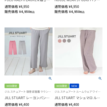
ゆったり プレミアムエコウール
ウェアスタジオ 撥水加工 ナイ
通常価格
¥
4,950
通常価格
¥
4,950
混 総パイル ルームソックス コ
ロン 後結び ロング エプロン レ
販売価格
¥
4,950
販売価格
¥
4,950
税込
税込
ロラドベア 刺しゅう ポロベア
ディース 70372093
クルー丈 レディース 日本製
03228544
WEB限定
WEB限定
NEW
ジル スチュアート 寝巻 部屋着 ラウンジウェア
ジル スチュアート ルームウェア ワイドパンツ 長ズボン もこもこ生地
JILL STUART レーヨンパンツ
JILL STUART マシュマロ ルー
ロングワイドパンツ ルームウェ
ムパンツ レディース 93140006
通常価格
¥
4,400
通常価格
¥
4,400
ア レディース 93140002