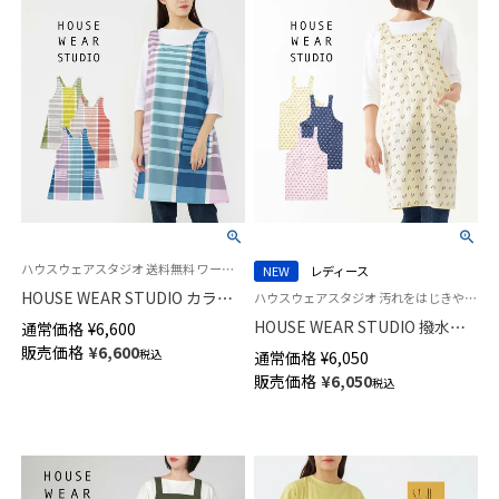
ハウスウェアスタジオ 送料無料 ワーク キッチン 袖なし かぶるだけ 母の日 プレゼント ギフト
NEW
レディース
HOUSE WEAR STUDIO カラー
ハウスウェアスタジオ 汚れをはじきやすくお手入れ簡単！撥水加工エプロン レディース
ドグラデーション T/C先染め バ
HOUSE WEAR STUDIO 撥水加
通常価格
¥
6,600
ッククロス フリークロスレディ
工 綿100％ 40サテン シマシマ
販売価格
¥
6,600
税込
通常価格
¥
6,050
ース エプロン 70373026
ネコドット H型 ゆったり着れて
販売価格
¥
6,050
税込
疲れにくい エプロン 70373001