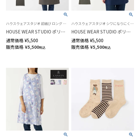
ハウスウェアスタジオ 前結び ロング エプロン 婦人
ハウスウェアスタジオ シワになりにくい ポリエステル素材カフェ 飲食店 レストラン ユニフォーム
HOUSE WEAR STUDIO ポリエ
HOUSE WEAR STUDIO ポリエ
ステルトロ 無地 ポリエステル
ステルトロ 無地 ポリエステル
通常価格
¥
5,500
通常価格
¥
5,500
100％ 無地 前結び ロング エプ
100％ 前結び ショート レディー
販売価格
¥
5,500
販売価格
¥
5,500
税込
税込
ロン レディース 70375050
ス エプロン 70375052