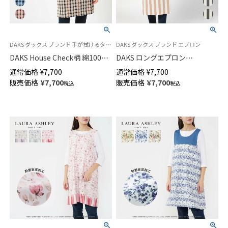
DAKS ダックス ブランド 手が拭けるタオルエプロン
DAKS ダックス ブランド エプロン
DAKS House Check柄 綿100％
DAKS ロングエプロン
パイル地 タオルエプロン 後結
DAKSDOG柄 綿麻混 先染め太ス
通常価格
¥
7,700
通常価格
¥
7,700
び ロング エプロン レディース
トライプ 首掛け 前結び 犬 ドッ
販売価格
¥
7,700
販売価格
¥
7,700
税込
税込
70093025
グ レディース メンズ ユニセッ
クス 70093031