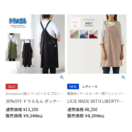
SALE
NEW
レディース
doraemon 婦人 ワンピース エプロン ギフト プレゼント 無料ラッピング
暖素材+アールヌーボー柄アレンジ リッシー 花柄 リバティ社
30%OFF ドラえもん ポッケに
LICIE MADE WITH LIBERTY
ひみつ道具 綿100％ コットンツ
FABRIC リバティプリント
通常価格
¥
13,200
通常価格
¥
8,250
イル ダンプ エアータンブラー
Enfield エンフィールド 綿
販売価格
¥
9,240
販売価格
¥
8,250
税込
税込
ジャンパースカート 日本製 レ
100% 40サテン 後結び 背付き
ディース70174001
セツキ エプロン レディース
70551267