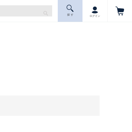
探 す
ログイン