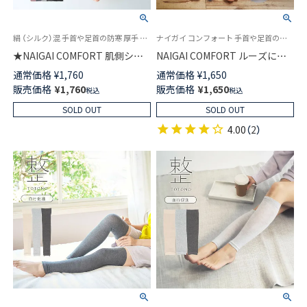
絹 （シルク）混 手首や足首の防寒 厚手 ナイガイ コンフォート 日本製
ナイガイ コンフォート 手首や足首の防寒 しっかりあったか 毛混 2重編み
★NAIGAI COMFORT 肌側シル
NAIGAI COMFORT ルーズに履
ク混 あたたかい 2重編み バルキ
けてしっかり防寒レッグウォー
通常価格
¥
1,760
通常価格
¥
1,650
ーウールの2WAY ミニレッグ&
マー リッチェル 毛混2重編み
販売価格
¥
1,760
販売価格
¥
1,650
税込
税込
アームウォーマー レディース
レディース 日本製 03022817
03022820
SOLD OUT
SOLD OUT
4.00
（
2
）