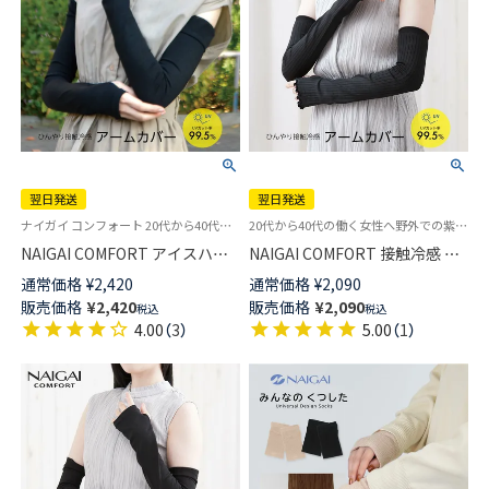
翌日発送
翌日発送
ナイガイ コンフォート 20代から40代の働く女性へ野外での紫外線対策に！冷感に優れた素材を使用したアームカバー ひんやり
20代から40代の働く女性へ野外での紫外線対策に！冷感に優れた素材を使用したアームカバー 雑貨小物
NAIGAI COMFORT アイスハウ
NAIGAI COMFORT 接触冷感 ア
ス接触冷感 アームカバー スー
イスハウス リブアームカバー
通常価格
¥
2,420
通常価格
¥
2,090
パーロング丈 55cm 無地 UVカ
ロング丈 48cm 無地 ナイガイ
販売価格
¥
2,420
販売価格
¥
2,090
税込
税込
ット【365日最短翌日発送】
製・ひんやり UVカット 【365日
4.00
（
3
）
5.00
（
1
）
03072527
最短翌日発送】03072525