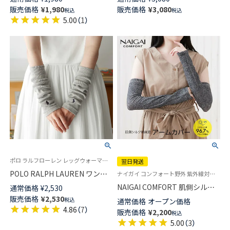
んわりあたたか肌側シルク混 グ
ス あたたかい 03368741
販売価格
¥
1,980
販売価格
¥
3,080
税込
税込
ラデーション 二重編み レディ
5.00
（
1
）
ース 03022855
ポロ ラルフローレン レッグウォーマー アームウォーマー 婦人
翌日発送
POLO RALPH LAUREN ワンポ
ナイガイ コンフォート野外 紫外線対策 肌にやさしい素材を使用 UV対策 日焼け対策 レディース
イント 2WAY レッグ&アームウ
NAIGAI COMFORT 肌側シルク
通常価格
¥
2,530
ォーマー オーガニックコットン
綿麻混 アームカバー ロング
販売価格
¥
2,530
税込
通常価格
オープン価格
混 レディース 03228638
48cm 無地 UVカット 【365日最
4.86
（
7
）
販売価格
¥
2,200
税込
短翌日発送】 03072530
5.00
（
3
）