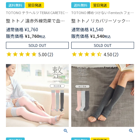
送料無料
翌日発送
送料無料
翌日発送
TOTONO テラヘルツ TERAX CARETECTで 遠赤外線（テラヘルツ光波含む）効果 Femtech（フェムテック） 締めつけない あたたかい
TOTONO 締めつけない Femtech フェムテック レッグウォーマー 遠赤外線 テラヘルツ光波
整 トトノ 遠赤外線効果で血行
整 トトノ リカバリーソックス
促進 ロングレッグウォーマー
鉱石プリントで血行促進 ふくら
通常価格
¥
1,760
通常価格
¥
1,540
ゆったりゴム レディース 【365
はぎ＆腕 2wayサポーター 温活
販売価格
¥
1,760
販売価格
¥
1,540
税込
税込
日最短翌日発送】 03915223
TERAX CARETECT ゆったりゴ
ム レディース 【365日最短翌日
SOLD OUT
SOLD OUT
発送】03915222
5.00
（
2
）
4.50
（
2
）