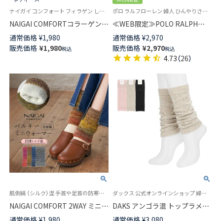
ナイガイ コンフォート フィラゲン しっとりとした肌ざわり 女性 婦人
ポロ ラルフローレン 婦人 ひんやりさらっとした接触冷感 2025SS
NAIGAI COMFORTコラーゲンペ
≪WEB限定≫POLO RALPH
プチド配合 FILAGEN レーヨン
LAUREN 接触冷感 吸水速乾
通常価格
¥
1,980
通常価格
¥
2,970
シルク混 レッグウォーマー 日
2way アームカバー ＆ レッグウ
販売価格
¥
1,980
販売価格
¥
2,970
税込
税込
本製 レディース 03022504
ォーマー レディース 93228550
4.73
（
26
）
肌側絹 （シルク）混 手首や足首の防寒 ナイガイ コンフォート 日本製 ふんわりあったか 女性 婦人 プレゼント ギフト
ダックス 公式オンラインショップ 婦人 ウォーマー
NAIGAI COMFORT 2WAY ミニレ
DAKS アンゴラ混 トップラメ
ッグ&アームウォーマー 毛混 ふ
LW レッグウォーマー レディー
通常価格
¥
1,980
通常価格
¥
3,080