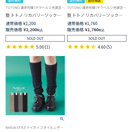
送料無料
送料無料
翌日発送
TOTONO 遠赤外線（テラヘルツ光波含む） Femtech（フェムテック） 婦人
TOTONO 遠赤外線（テラヘルツ光波含む） トゥーレス Femtech フェムテック
整 トトノ リカバリーソックス
整 トトノ リカバリーソックス
鉱石プリントで血行促進 オーバ
鉱石プリントで血行促進 オープ
通常価格
¥
2,200
通常価格
¥
1,760
ーニー ソックス TERAX
ントゥ ハイソックス TERAX
販売価格
¥
2,200
販売価格
¥
1,760
税込
税込
CARETECT レディース 締めつ
CARETECT レディース 【365日
けない 03915308
最短翌日発送】 03915220
SOLD OUT
SOLD OUT
5.00
（
1
）
4.60
（
5
）
NAIGAI STYLE ナイガイ スタイル レディース レッグウォーマー