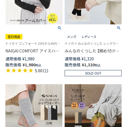
翌日発送
メンズ
レディース
ナイガイ コンフォート 20代から40代の働く女性へ野外での紫外線対策に！冷感に優れた素材を使用したアームカバー 雑貨小物
ナイガイ みんなのくつした レッグウォーマー 介護 履きやすい ユニバーサルデザイン
NAIGAI COMFORT アイスハウ
みんなのくつした 【締め付けな
ス接触冷感 アームカバー ロン
い レッグウォーマー】 2WAY ミ
通常価格
¥
1,980
通常価格
¥
1,320
グ丈 48cm 無地 ひんやり UVカ
ニレッグ&アームウォーマー ふ
販売価格
¥
1,980
販売価格
¥
1,320
税込
税込
ット【365日最短翌日発送】
んわりガーゼタイプ レーヨン混
5.00
（
1
）
03072521
日本製 03150020
SOLD OUT