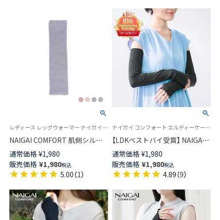
レディース レッグウォーマー ナイガイ コンフォート
ナイガイ コンフォート エルディーケーベストバイ 20代から40代の働く女性へ野外での紫外線対策に！冷感に優れた素材を使用 ひんやり
NAIGAI COMFORT 肌側シルク 2
【LDKベストバイ受賞】 NAIGAI
重編み 綿混メランジ レッグウ
COMFORT 接触冷感 UVカット
通常価格
¥
1,980
通常価格
¥
1,980
ォーマー レディース 03022806
リブアームカバー スーパーロン
販売価格
¥
1,980
販売価格
¥
1,980
税込
税込
グ丈 55cm 無地 アイスハウス
5.00
（
1
）
4.89
（
9
）
【365日最短翌日発送】
90301023