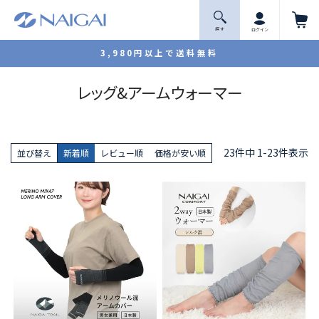
探 す
ログイン
3,980円以上で送料無料
レッグ&アームウォーマー
23
件中
1
-
23
件表示
並び替え
新着順
レビュー順
価格が安い順