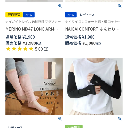
翌日発送
NEW
NEW
レディース
ナイガイ トレイル 送料無料 マラソン ランニング キャンプ アウトドア グッズ 登山 マラソン トレイルランニング ウール
ナイガイ コンフォート 綿・絹 コットン・シルク混 手首や足首の冷えに 空調対策 レッグウォーマー アームウォーマー
MERINO MIX47 LONG ARM
NAIGAI COMFORT ふんわりガ
COVER メリノウール混 （メリノ
ーゼ 肌側シルク 2重編み レッグ
通常価格
¥
1,980
通常価格
¥
1,980
ウール47％使用）登山 ロングア
＆アームウォーマー 日本製 レ
販売価格
¥
1,980
販売価格
¥
1,980
税込
税込
ームカバー アームウォーマー
ディース 93072330
5.00
（
2
）
日本製 ユニセックス メンズ レ
ディース 【365日最短翌日発送】
90370806
レディース
WEB限定