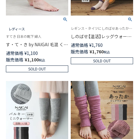
レギンス・タイツにしのばせあったかケア。薄いから響かずキレイにコーデ ナイガイ コンフォート
レディース
しのばせ【温活】レッグウォーマ
すてき 日本の靴下 婦人
ー 極薄設計 重ね履き インナー
す・て・き by NAIGAI 毛混 くち
通常価格
¥
1,760
あたたかい 吸湿発熱 NAIGAI
ゴムゆったり レッグウォーマー
販売価格
¥
1,760
税込
通常価格
¥
1,100
COMFORT レディース
アームウォーマー 日本製 レデ
販売価格
¥
1,100
03070338
税込
SOLD OUT
ィース 03870114
SOLD OUT