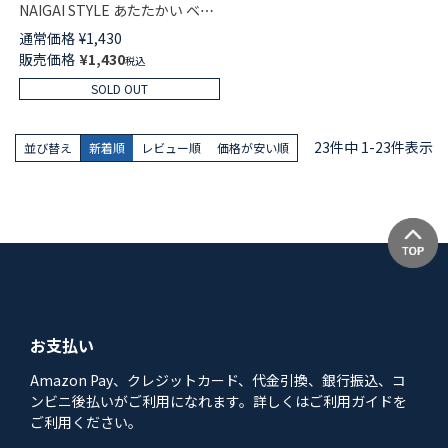
NAIGAI STYLE あたたかい ベー
シック リブ レッグウォーマー
通常価格
¥
1,430
レディース 日本製 03095340
販売価格
¥
1,430
税込
SOLD OUT
23
件中
1
-
23
件表示
並び替え
新着順
レビュー順
価格が安い順
お支払い
Amazon Pay、クレジットカード、代金引換、銀行振込、コ
ンビニ後払いがご利用になれます。詳しくはご利用ガイドを
ご利用ください。