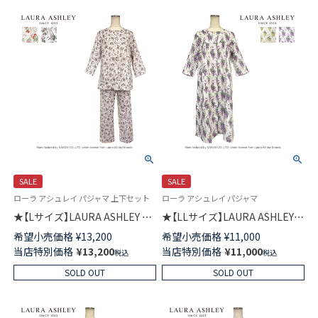
SALE
SALE
ローラ アシュレイ パジャマ 上下セット
ローラ アシュレイ パジャマ
★【Lサイズ】LAURA ASHLEY 綿
★【LLサイズ】LAURA ASHLEY
(コットン)100％ ダブルガーゼ
綿(コットン)100％ ダブルガー
希望小売価格
¥
13,200
希望小売価格
¥
11,000
パジャマ 前ボタン 8分袖 長丈パ
ゼ 7分袖 ワンピース 前ボタン
当店特別価格
¥
13,200
当店特別価格
¥
11,000
税込
税込
ンツ ラドホールフルーツ柄 レ
ウィステリア柄 レディース
ディース 73286093
73286084
SOLD OUT
SOLD OUT