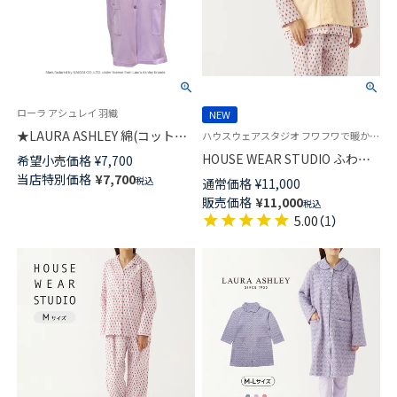
ローラ アシュレイ 羽織
NEW
★LAURA ASHLEY 綿(コット
ハウスウェアスタジオ フワフワで暖かい 防寒 秋冬 羽織もの HWS
ン)100％ 長め丈ベスト ジレ 無
HOUSE WEAR STUDIO ふわふ
希望小売価格
¥
7,700
地 レディース 73286072
わ暖かい シルキーマイヤー ベ
当店特別価格
¥
7,700
税込
通常価格
¥
11,000
スト 前ボタン リボン柄 レディ
販売価格
¥
11,000
税込
ース 73374250
5.00
（
1
）