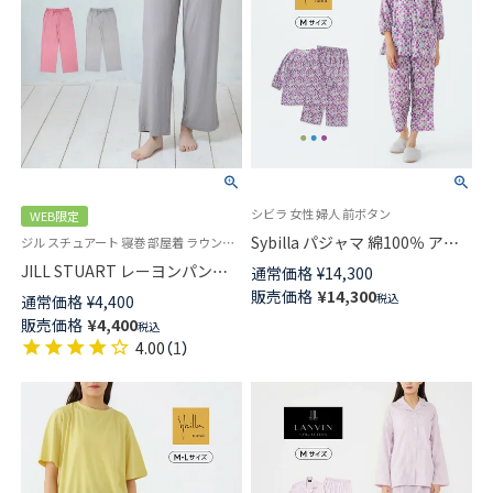
シビラ 女性 婦人 前ボタン
WEB限定
Sybilla パジャマ 綿100％ アム
ジル スチュアート 寝巻 部屋着 ラウンジウェア
ンゼンプリント Nadar ナダール
JILL STUART レーヨンパンツ
通常価格
¥
14,300
8分袖 8分丈パンツ【Mサイズ】レ
ロングワイドパンツ ルームウェ
販売価格
¥
14,300
税込
通常価格
¥
4,400
ディース 73925072
ア レディース 93140002
販売価格
¥
4,400
税込
4.00
（
1
）