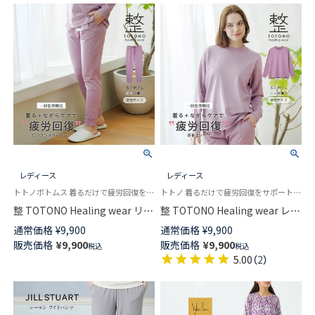
レディース
レディース
トトノボトムス 着るだけで疲労回復をサポート 機能性ウェア 手軽にからだメンテナンス 保温 あたたかい
トトノ 着るだけで疲労回復をサポート 機能性ウェア 手軽にからだメンテナンス 保温あたたかい
整 TOTONO Healing wear リカ
整 TOTONO Healing wear レデ
バリーウェア 疲労回復 ロング
ィース 長袖Tシャツ リカバリー
通常価格
¥
9,900
通常価格
¥
9,900
ジョガーパンツ レディース 遠
ウェア 疲労回復 遠赤外線 血行
販売価格
¥
9,900
販売価格
¥
9,900
税込
税込
赤外線 血行促進 一般医療機器
促進 一般医療機器 TERAX
5.00
（
2
）
TERAX TECHNOLOGY（テラッ
TECHNOLOGY（テラックス テク
クス テクノロジー） 73210002
ノロジー） 73210001