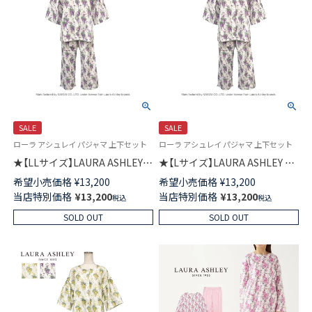
SALE
SALE
ローラ アシュレイ パジャマ 上下セット
ローラ アシュレイ パジャマ 上下セット
★【LLサイズ】LAURA ASHLEY
★【Lサイズ】LAURA ASHLEY 綿
綿(コットン)100％ ダブルガー
(コットン)100％ ダブルガーゼ
希望小売価格
¥
13,200
希望小売価格
¥
13,200
ゼ パジャマ 前ボタン 6分袖 8分
パジャマ 前ボタン 6分袖 8分丈
当店特別価格
¥
13,200
当店特別価格
¥
13,200
税込
税込
丈パンツ ウィステリア柄 レデ
パンツ ウィステリア柄 レディ
ィース 73286074
ース 73286073
SOLD OUT
SOLD OUT