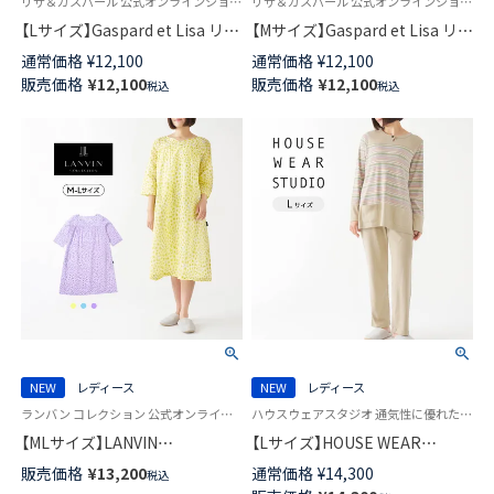
リサ＆ガスパール 公式オンラインショップ 婦人 パジャマ
リサ＆ガスパール 公式オンラインショップ 婦人 パジャマ
【Lサイズ】Gaspard et Lisa リサ
【Mサイズ】Gaspard et Lisa リサ
とガスパール 軽くて柔らかい
とガスパール 軽くて柔らかい
通常価格
¥
12,100
通常価格
¥
12,100
薄手 パジャマ 前開き 5分袖 7分
薄手 パジャマ 前開き 5分袖 7分
販売価格
¥
12,100
販売価格
¥
12,100
税込
税込
丈パンツ 2人のサマープラン柄
丈パンツ 2人のサマープラン柄
レディース 73835043
レディース 73835042
NEW
レディース
NEW
レディース
ランバン コレクション 公式オンラインショップ 婦人 パジャマ
ハウスウェアスタジオ 通気性に優れた コットン100％ 婦人 スリープウェア HWS
【MLサイズ】LANVIN
【Lサイズ】HOUSE WEAR
COLLECTION 軽くて涼しいパ
STUDIO 綿100％ かぶり 30スム
販売価格
¥
13,200
通常価格
¥
14,300
税込
ジャマ 綿100％ 通気性の良いリ
ース エスポワールボーダー パ