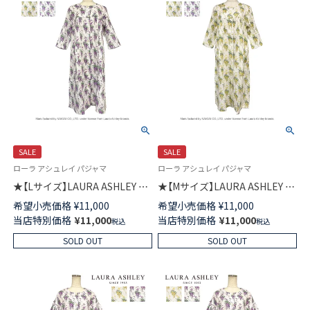
SALE
SALE
ローラ アシュレイ パジャマ
ローラ アシュレイ パジャマ
★【Lサイズ】LAURA ASHLEY 綿
★【Mサイズ】LAURA ASHLEY 綿
(コットン)100％ ダブルガーゼ
(コットン)100％ ダブルガーゼ
希望小売価格
¥
11,000
希望小売価格
¥
11,000
7分袖 ワンピース 前ボタン ウィ
7分袖 ワンピース 前ボタン ウィ
当店特別価格
¥
11,000
当店特別価格
¥
11,000
税込
税込
ステリア柄 レディース
ステリア柄 レディース
73286083
73286082
SOLD OUT
SOLD OUT