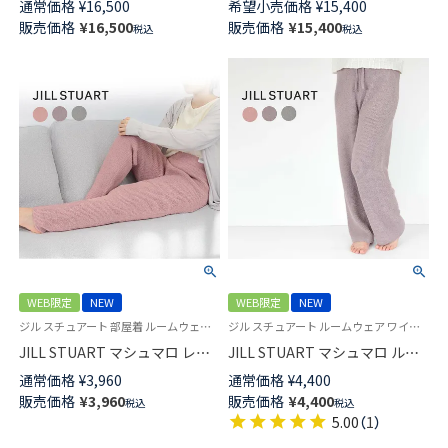
通常価格
¥
16,500
希望小売価格
¥
15,400
長袖 長丈パンツ Principe Pio
ルイースフローラルパジャマ 長
販売価格
¥
16,500
販売価格
¥
15,400
税込
税込
プリンシペピオ 73925772
袖 長丈パンツ 前ボタン レディ
ース 73285232
WEB限定
NEW
WEB限定
NEW
ジル スチュアート 部屋着 ルームウェア もこもこ生地
ジル スチュアート ルームウェア ワイドパンツ 長ズボン もこもこ生地
JILL STUART マシュマロ レギ
JILL STUART マシュマロ ルー
ンス レディース 93141007
ムパンツ レディース 93140006
通常価格
¥
3,960
通常価格
¥
4,400
販売価格
¥
3,960
販売価格
¥
4,400
税込
税込
5.00
（
1
）