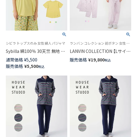
シビラ トップスのみ 女性 婦人 パジャマ
ランバン コレクション 前ボタン 女性 婦人 部屋着
Sybilla 綿100％ 30天竺 無地 ク
LANVIN COLLECTION 【Lサイ
ルーネック 半袖Tシャツ Reir レ
ズ】綿100％ ふんわり柔らかい
通常価格
¥
5,500
販売価格
¥
19,800
税込
イール フリーサイズ レディー
先染め2重ガーゼ レジュールス
販売価格
¥
5,500
税込
ス 73925040
トライプ柄 パジャマ 長袖 長丈
パンツ レディース 73044013