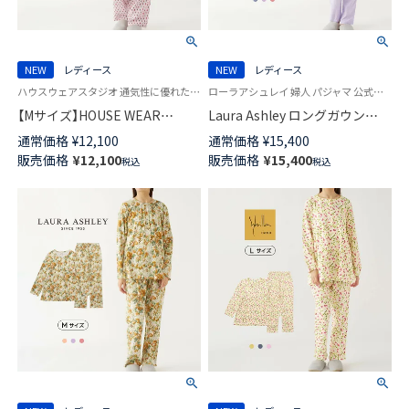
NEW
レディース
NEW
レディース
ハウスウェアスタジオ 通気性に優れた コットン100％ ダブルガーゼ 婦人 パジャマ HWS
ローラアシュレイ 婦人 パジャマ 公式ショップ
【Mサイズ】HOUSE WEAR
Laura Ashley ロングガウン
STUDIO 綿100％ 2重ガーゼ 起
Margam マーガム 前ボタン 中
通常価格
¥
12,100
通常価格
¥
15,400
毛プリント レインドロップ 前
わた ニットキルト レディース
販売価格
¥
12,100
販売価格
¥
15,400
税込
税込
ボタン 長袖 長丈パンツ パジャ
73281930
マ レディース 73374172