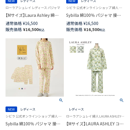
NEW
レディース
NEW
レディース
ローラアシュレイ レディース パジャマ
シビラ 公式オンラインショップ 婦人 パジャマ
【Mサイズ】Laura Ashley 綿
Sybilla 綿100％ パジャマ 接結
100％ 40スムース かぶり パジ
天竺プリント 【Lサイズ】かぶり
通常価格
¥
16,500
通常価格
¥
16,500
ャマ 長袖 長丈パンツ Rubens
長袖 長丈パンツ Principe Pio
販売価格
¥
16,500
販売価格
¥
16,500
税込
税込
ルーベンス レディース
プリンシペピオ 73925773
73281832
NEW
レディース
レディース
シビラ 公式オンラインショップ 婦人 パジャマ
ローラアシュレイ 婦人 LAURA ASHLEY 長袖 寝巻 部屋着前ボタン
Sybilla 綿100％ パジャマ 接結
【Mサイズ】LAURA ASHLEY コッ
天竺プリント 【Mサイズ】 かぶり
トン100％ 中わたニットキルト