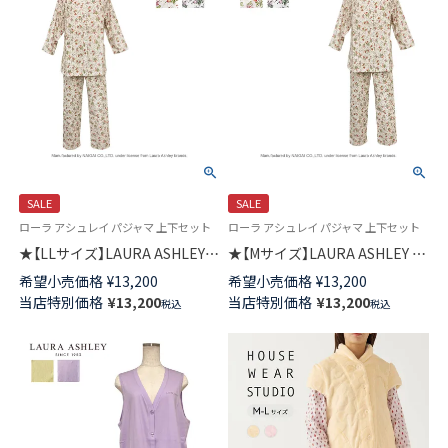
SALE
SALE
ローラ アシュレイ パジャマ 上下セット
ローラ アシュレイ パジャマ 上下セット
★【LLサイズ】LAURA ASHLEY
★【Mサイズ】LAURA ASHLEY 綿
綿(コットン)100％ ダブルガー
(コットン)100％ ダブルガーゼ
希望小売価格
¥
13,200
希望小売価格
¥
13,200
ゼ パジャマ 前ボタン ラドホー
パジャマ 前ボタン 8分袖 長丈パ
当店特別価格
¥
13,200
当店特別価格
¥
13,200
税込
税込
ルフルーツ柄 8分袖 長丈パンツ
ンツ ラドホールフルーツ柄 レ
レディース 73286094
ディース 73286092