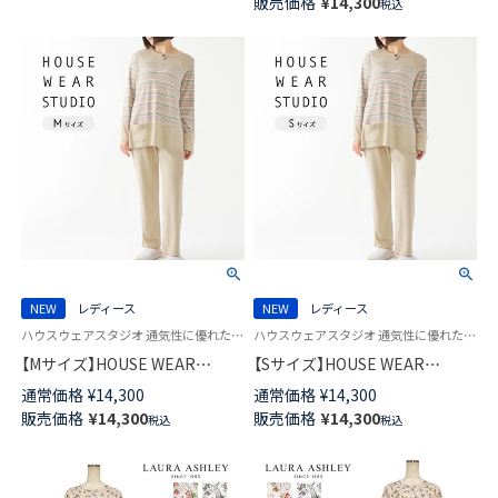
販売価格
¥
14,300
税込
ップル加工 7分袖 ワンピース ロ
ジャマ 長袖 長丈パンツ レディ
ゼット柄 レディース 73045110
ース 73378463
NEW
レディース
NEW
レディース
ハウスウェアスタジオ 通気性に優れた コットン100％ 婦人 スリープウェア HWS
ハウスウェアスタジオ 通気性に優れた コットン100％ 婦人 スリープウェア HWS
【Mサイズ】HOUSE WEAR
【Sサイズ】HOUSE WEAR
STUDIO 綿100％ かぶり 30スム
STUDIO 綿100％ かぶり 30スム
通常価格
¥
14,300
通常価格
¥
14,300
ース エスポワールボーダー パ
ース エスポワールボーダー パ
販売価格
¥
14,300
販売価格
¥
14,300
税込
税込
ジャマ 長袖 長丈パンツ レディ
ジャマ 長袖 長丈パンツ レディ
ース 73378462
ース 73378461