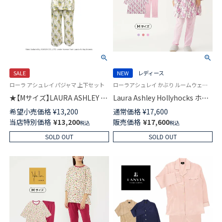
SALE
NEW
レディース
ローラ アシュレイ パジャマ 上下セット
ローラアシュレイ かぶり ルームウェア 婦人
★【Mサイズ】LAURA ASHLEY 綿
Laura Ashley Hollyhocks ホリ
(コットン)100％ ダブルガーゼ
ホックス チュニック パジャマ
希望小売価格
¥
13,200
通常価格
¥
17,600
パジャマ 前ボタン 6分袖 8分丈
綿100％ 接結天竺プリント【Mサ
当店特別価格
¥
13,200
販売価格
¥
17,600
税込
税込
パンツ ウィステリア柄 レディ
イズ】 長袖 長丈パンツ レディー
ース 73286072
ス 73281872
SOLD OUT
SOLD OUT