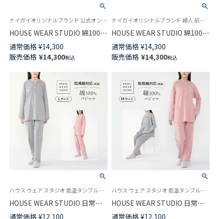
ナイガイオリジナルブランド 公式オンラインショップ 婦人 パジャマ
ナイガイオリジナルブランド 婦人 前ボタン
HOUSE WEAR STUDIO 綿100％
HOUSE WEAR STUDIO 綿100％
前ボタン 30スムース エスポワ
30スムース パジャマ エスポワ
通常価格
¥
14,300
通常価格
¥
14,300
ールボーダー パジャマ 長袖 長
ールボーダー 長袖 長丈パンツ
販売価格
¥
14,300
販売価格
¥
14,300
税込
税込
丈パンツ【Lサイズ】 レディース
【Mサイズ】 レディース
女性 婦人 73378473
73378472
ハウス ウェア スタジオ 低温タンブル乾燥機対応 長袖 長丈パンツ 寄り添いデザイン コットン100％ 婦人 パジャマ
ハウス ウェア スタジオ 低温タンブル乾燥機対応 長袖 長丈パンツ 寄り添いデザイン コットン100％ 婦人
HOUSE WEAR STUDIO 日常に
HOUSE WEAR STUDIO 日常に
寄り添うパジャマ 乾燥機対応
寄り添うパジャマ 乾燥機対応
通常価格
¥
12,100
通常価格
¥
12,100