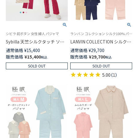
シビラ 前ボタン 女性 婦人 パジャマ
ランバン コレクション シルク100% パジャマ 長袖 婦人 女性
Sybilla 天竺シルクタッチ ソフ
LANVIN COLLECTION シルク
ト薄手 パジャマ Papaya パパイ
100% 長袖 レディース パジャマ
通常価格
¥
15,400
通常価格
¥
29,700
ヤ 七分袖 長丈パンツ【Mサイズ】
Lサイズ 73044363
販売価格
¥
15,400
販売価格
¥
29,700
税込
税込
レディース 73924042
SOLD OUT
SOLD OUT
5.00
（
1
）