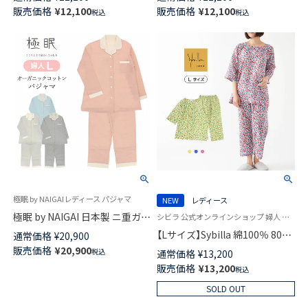
綿100％ フラット縫製 天竺杢無
綿100％ フラット縫製 天竺杢無
販売価格
¥
12,100
販売価格
¥
12,100
税込
税込
地 メランジュ【Lサイズ】 レディ
地 メランジュ【Mサイズ】 レディ
ース 73375083
ース 73375082
極眠 by NAIGAIレディース パジャマ
NEW
レディース
極眠 by NAIGAI 日本製 ニ重ガー
シビラ 公式オンラインショップ 婦人 パジャマ
ゼ オーガニックコットン使用
【Lサイズ】Sybilla 綿100％ 80ロ
通常価格
¥
20,900
パジャマ 前開き 長袖 長丈パン
ーンリップル プリント ソフト
販売価格
¥
20,900
税込
通常価格
¥
13,200
ツ【Lサイズ】 レディース
薄手 かぶり Reir レイール 7分
販売価格
¥
13,200
73380303
税込
袖 8分丈パンツ レディース
73925013
SOLD OUT