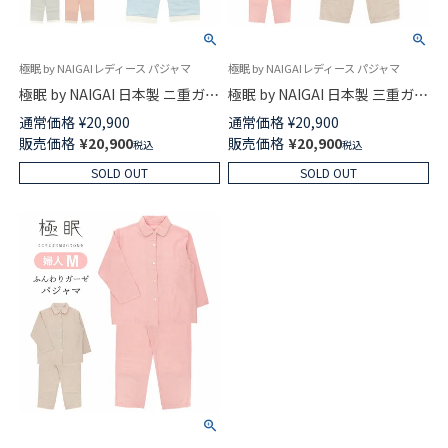
極眠 by NAIGAIレディース パジャマ
極眠 by NAIGAIレディース パジャマ
極眠 by NAIGAI 日本製 ニ重ガー
極眠 by NAIGAI 日本製 三重ガー
ゼ オーガニックコットン使用
ゼ コットン100％ パジャマ 前開
通常価格
¥
20,900
通常価格
¥
20,900
パジャマ 前開き 長袖 長丈パン
き 長袖 長丈パンツ【Lサイズ】レ
販売価格
¥
20,900
販売価格
¥
20,900
税込
税込
ツ【Mサイズ】レディース
ディース 73380023
73380302
SOLD OUT
SOLD OUT