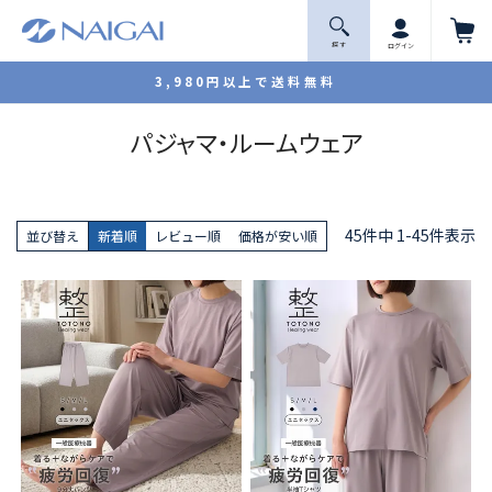
探 す
ログイン
3,980円以上で送料無料
パジャマ・ルームウェア
45
件中
1
-
45
件表示
並び替え
新着順
レビュー順
価格が安い順