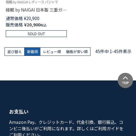
極眠 by NAIGAIレディース パジャマ
極眠 by NAIGAI 日本製 三重ガー
ゼ コットン100％ パジャマ 前開
通常価格
¥
20,900
き 長袖 長丈パンツ【Mサイズ】レ
販売価格
¥
20,900
税込
ディース 73380022
SOLD OUT
45
件中
1
-
45
件表示
並び替え
新着順
レビュー順
価格が安い順
お支払い
Amazon Pay、クレジットカード、代金引換、銀行振込、コ
ンビニ後払いがご利用になれます。詳しくはご利用ガイドを
ご利用ください。