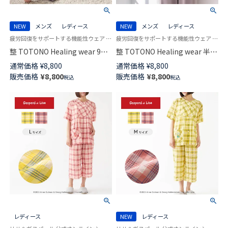
NEW
メンズ
レディース
NEW
メンズ
レディース
疲労回復をサポートする機能性ウェア 手軽にからだメンテナンス トトノ ヒーリングウェア
疲労回復をサポートする機能性ウェア 手軽にからだメンテナンス トトノ ヒーリングウェア
整 TOTONO Healing wear 9分
整 TOTONO Healing wear 半袖
丈パンツ リカバリーウェア 疲
Tシャツ リカバリーウェア 疲労
通常価格
¥
8,800
通常価格
¥
8,800
労回復 遠赤外線 血行促進 一般
回復 遠赤外線 血行促進 一般医
販売価格
¥
8,800
販売価格
¥
8,800
税込
税込
医療機器 TERAX TECHNOLOGY
療機器 TERAX TECHNOLOGY
LIGHT（テラックス テクノロジ
LIGHT（テラックス テクノロジ
ー ライト）ユニセックス
ー ライト）ユニセックス
97321008
97321007
レディース
NEW
レディース