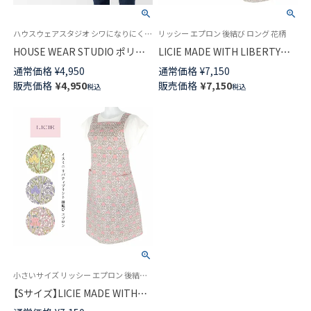
ハウスウェアスタジオ シワになりにくい ポリエステル素材カフェ 飲食店 レストラン ユニフォーム
リッシー エプロン 後結び ロング 花柄
HOUSE WEAR STUDIO ポリエ
LICIE MADE WITH LIBERTY
ステルトロ 無地 ポリエステル
FABRIC リバティプリント イス
通常価格
¥
4,950
通常価格
¥
7,150
100％前結び 前掛け サロン レデ
ミニ 綿100％後結び ロング エプ
販売価格
¥
4,950
販売価格
¥
7,150
税込
税込
ィース エプロン 70375051
ロン Mサイズ 70551006
小さいサイズ リッシー エプロン 後結び ロング 花柄
【Sサイズ】LICIE MADE WITH
LIBERTY FABRIC リバティプリ