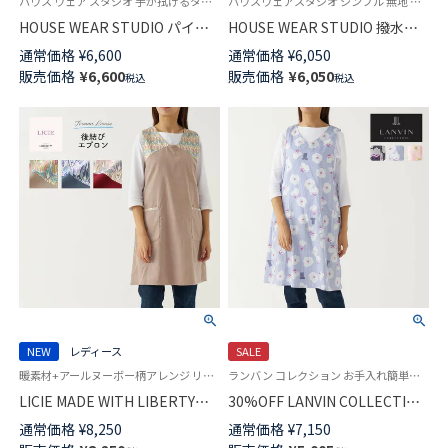
ハウス ウェア スタジオ 手が拭けるタオル地エプロン HWS 後ろクロス X型
ハウスウェアスタジオ シンプル 無地 軽い セツキ 袖なし 女性 婦人
HOUSE WEAR STUDIO パイル
HOUSE WEAR STUDIO 撥水加
地 タオルエプロン サムカラー
工 エプロン ナイロン100％ 背付
通常価格
¥
6,600
通常価格
¥
6,050
ボーダー 綿100％ 後結び ロング
き 日本製 レディース 70375036
販売価格
¥
6,600
販売価格
¥
6,050
税込
税込
70371998
NEW
レディース
SALE
暖素材+アールヌーボー柄アレンジ リッシー 花柄 リバティ社
ランバン コレクション お手入れ簡単！らくらくアイロン 花柄 セツキ 袖なし
LICIE MADE WITH LIBERTY
30%OFF LANVIN COLLECTION
FABRIC リバティプリント
形態安定加工 綿100％ 横ボタン
通常価格
¥
8,250
通常価格
¥
7,150
Enfield エンフィールド 綿
サイドボタン サテンストライプ