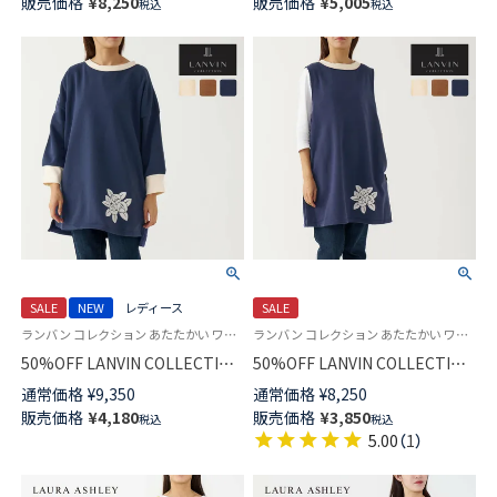
販売価格
¥
8,250
販売価格
¥
5,005
税込
税込
100% 40サテン 後結び 背付き
グワッシュローズ柄 背付き エ
セツキ エプロン レディース
プロン レディース 70045005
70551267
SALE
NEW
レディース
SALE
ランバン コレクション あたたかい ワンマイルウェア 花柄 袖付き 長袖 エプロン
ランバン コレクション あたたかい ワンマイルウェア 花柄 セツキ 袖なし
50%OFF LANVIN COLLECTION
50%OFF LANVIN COLLECTION
裏起毛 ポリエステル100％ 後ボ
裏起毛 ポリエステル100％ 後ろ
通常価格
¥
9,350
通常価格
¥
8,250
タン 割烹着 フェリシテローズ
ボタン 背付き フェリシテロー
販売価格
¥
4,180
販売価格
¥
3,850
税込
税込
柄 かっぽう着 カッポー スモッ
ズ柄 セツキ エプロン レディー
5.00
（
1
）
ク エプロン レディース
ス 70044018
70044019