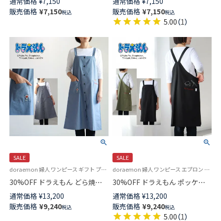
通常価格
¥
7,150
通常価格
¥
7,150
ウニ柄 半袖チュニック エプロ
ウニ柄 背付き 前ボタン エプロ
販売価格
¥
7,150
販売価格
¥
7,150
税込
税込
ン レディース 70834014
ン レディース 70834013
5.00
（
1
）
SALE
SALE
doraemon 婦人 ワンピース ギフト プレゼント 無料ラッピング
doraemon 婦人 ワンピース エプロン ギフト プレゼント 無料ラッピング
30%OFF ドラえもん どら焼き
30%OFF ドラえもん ポッケに
大好き T/Cダンガリー ジャンパ
ひみつ道具 綿100％ コットンツ
通常価格
¥
13,200
通常価格
¥
13,200
ースカート ワンピース 前ボタ
イル ダンプ エアータンブラー
販売価格
¥
9,240
販売価格
¥
9,240
税込
税込
ン 日本製 70174002
ジャンパースカート 日本製 レ
5.00
（
1
）
ディース70174001