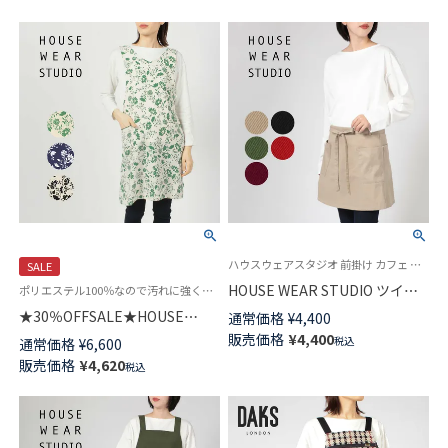
ハウスウェアスタジオ 前掛け カフェ 飲食店 レストラン ユニフォーム
SALE
HOUSE WEAR STUDIO ツイル
ポリエステル100％なので汚れに強くお手入れ簡単！袖なし かぶるだけ
無地 綿100％ 前結び サロン エ
★30％OFFSALE★HOUSE
通常価格
¥
4,400
プロン レディース 70375032
WEAR STUDIO ハウスウェアス
販売価格
¥
4,400
税込
通常価格
¥
6,600
タジオ ポリエステル100％ リビ
販売価格
¥
4,620
税込
ア ワイルドフラワー柄 フリー
クロス バッククロス レディー
ス エプロン 70373013