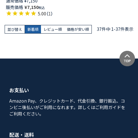
通常価格
¥
7,150
ント イスミニ 後結び ロング 綿
販売価格
¥
7,150
税込
100％ エプロン 70551005
5.00
（
1
）
37
件中
1
-
37
件表示
並び替え
新着順
レビュー順
価格が安い順
お支払い
Amazon Pay、クレジットカード、代金引換、銀行振込、コ
ンビニ後払いがご利用になれます。詳しくはご利用ガイドを
ご利用ください。
配送・送料