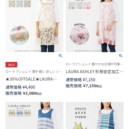
ローラアシュレイ 華やかな花柄が印象的なエプロン 母の日 プレゼント ギフト
SALE
LAURA ASHLEY 形態安定加工
ローラ アシュレイ 薄手 軽い 涼しい シフォン エプロン ローラアシュレイにかわいいチューリップ柄が登場 たすき掛け 後ろクロス X型
40サテン オリシアピオニー柄
★30％OFFSALE★LAURA
通常価格
¥
7,150
フリークロス バッククロス エ
ASHLEY チューリップス柄 エプ
販売価格
¥
7,150
税込
通常価格
¥
4,400
プロン 70284008
ロン 綿混 オパール加工 後結び
販売価格
¥
3,080
税込
ロング 70283014