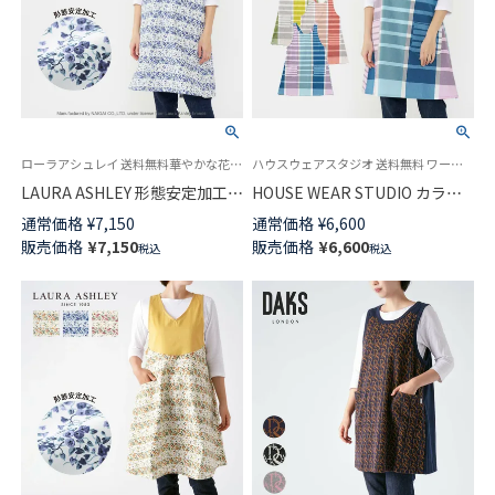
ローラアシュレイ 送料無料華やかな花柄が印象的なエプロン 母の日 プレゼント ギフト
ハウスウェアスタジオ 送料無料 ワーク キッチン 袖なし かぶるだけ 母の日 プレゼント ギフト
LAURA ASHLEY 形態安定加工
HOUSE WEAR STUDIO カラー
T/Cツイル ウェンダービースト
ドグラデーション T/C先染め バ
通常価格
¥
7,150
通常価格
¥
6,600
ライプ柄 フリークロス エプロ
ッククロス フリークロスレディ
販売価格
¥
7,150
販売価格
¥
6,600
税込
税込
ン 70284005
ース エプロン 70373026