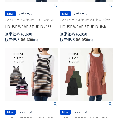
NEW
レディース
NEW
レディース
ハウスウェアスタジオ ポリエステル100％なので汚れに強くお手入れ簡単！ 袖なし かぶるだけ
ハウスウェアスタジオ 汚れをはじきやすくお手入れ簡単！撥水加工エプロン レディース
HOUSE WEAR STUDIO ポリエ
HOUSE WEAR STUDIO 撥水加
ステル100％ ニューブッチャー
工 綿100％ 40サテン シマシマ
通常価格
¥
6,600
通常価格
¥
6,050
前後着用可 バッククロス フリ
ネコドット H型 ゆったり着れて
販売価格
¥
6,600
販売価格
¥
6,050
税込
税込
ークロス ２WAYエプロン ダン
疲れにくい エプロン 70373001
デライオン柄 70373022
NEW
レディース
NEW
レディース