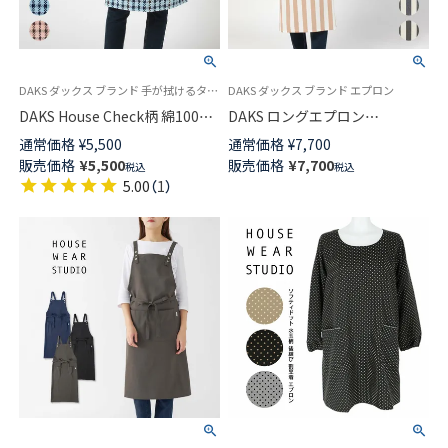
DAKS ダックス ブランド 手が拭けるタオルエプロン
DAKS ダックス ブランド エプロン
DAKS House Check柄 綿100％
DAKS ロングエプロン
パイル地 タオルエプロン 後結
DAKSDOG柄 綿麻混 先染め太ス
通常価格
¥
5,500
通常価格
¥
7,700
び サロン 前掛け レディース
トライプ 首掛け 前結び 犬 ドッ
販売価格
¥
5,500
販売価格
¥
7,700
税込
税込
70093024
グ レディース メンズ ユニセッ
5.00
（
1
）
クス 70093031