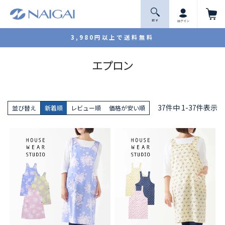
探 す
ログイン
3,980円以上で送料無料
エプロン
37
件中
1
-
37
件表示
並び替え
新着順
レビュー順
価格が安い順