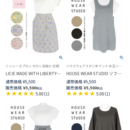
リッシー エプロン サロン 前掛け 花柄
ハウスウェアスタジオ ドット 水玉シワになりにくい ポリエステル素材
LICIE MADE WITH LIBERTY
HOUSE WEAR STUDIO ソフテ
FABRIC リバティプリント イス
ィドット ポリエステル100％水
通常価格
¥
5,500
通常価格
¥
5,500
ミニ 綿100％ 前掛け サロン エ
玉柄 後結び 背付き レディース
販売価格
¥
5,500
販売価格
¥
5,500
税込
税込
プロン 後結び 70551004
エプロン 70371868
5.00
（
1
）
5.00
（
1
）