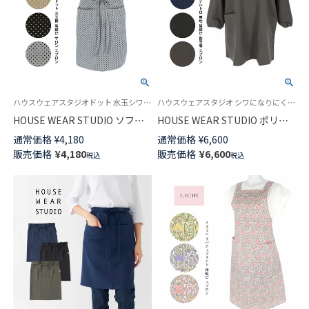
ハウスウェアスタジオドット 水玉シワになりにくい ポリエステル素材
ハウスウェアスタジオ シワになりにくい ポリエステル素材カフェ 飲食店 レストラン ユニフォーム
HOUSE WEAR STUDIO ソフテ
HOUSE WEAR STUDIO ポリエ
ィドット ポリエステル100％水
ステルトロ 無地 ポリエステル
通常価格
¥
4,180
通常価格
¥
6,600
玉柄 前結び 前掛け サロン レデ
100％後結び 割烹着 かっぽう着
販売価格
¥
4,180
販売価格
¥
6,600
税込
税込
ィース エプロン 70371473
カッポー スモック エプロン
70371816