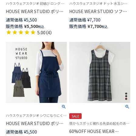
ハウスウェアスタジオ 前結び ロング エプロン 婦人
ハウスウェアスタジオ ドット 水玉シワになりにくい ポリエステル素材 かっぽう着 カッポー ギフト プレゼント
HOUSE WEAR STUDIO ポリエ
HOUSE WEAR STUDIO ソフテ
ステルトロ 無地 ポリエステル
ィドット ポリエステル100％ 水
通常価格
¥
5,500
通常価格
¥
7,700
100％ 無地 前結び ロング エプ
玉柄 後結び 割烹着 スモック レ
販売価格
¥
5,500
販売価格
¥
7,700
税込
税込
ロン レディース 70375050
ディース エプロン 70371474
5.00
（
4
）
ハウスウェアスタジオ シワになりにくい ポリエステル素材カフェ 飲食店 レストラン ユニフォーム
SALE
HOUSE WEAR STUDIO ポリエ
頭からスポっと被れる先染め起毛のあったかワンピースエプロン
ステルトロ 無地 ポリエステル
60%OFF HOUSE WEAR
通常価格
¥
5,500
100％ 前結び ショート レディー