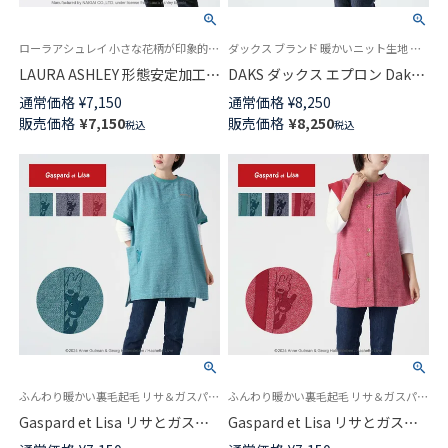
ローラアシュレイ 小さな花柄が印象的なエプロン
ダックス ブランド 暖かいニット生地 セツキ 袖なし エプロン
LAURA ASHLEY 形態安定加工
DAKS ダックス エプロン Daks
T/Cツイル ウェンダービースト
Monogram柄 ニットジャガー
通常価格
¥
7,150
通常価格
¥
8,250
ライプ柄 後結び 背付き エプロ
ド 後ボタン 背付き レディース
販売価格
¥
7,150
販売価格
¥
8,250
税込
税込
ン 70284004
70094023
ふんわり暖かい裏毛起毛 リサ＆ガスパール刺しゅう
ふんわり暖かい裏毛起毛 リサ＆ガスパール刺しゅう
Gaspard et Lisa リサとガスパ
Gaspard et Lisa リサとガスパ
ール 裏毛フリース起毛 ウルー
ール 裏毛フリース起毛 ウルー