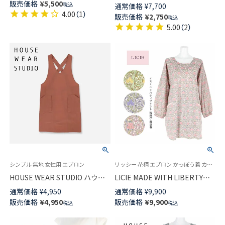
STUDIO ハウスウェアスタジオ
販売価格
¥
5,500
税込
通常価格
¥
7,700
ス エプロン 70375052
綿100％ ピーチ起毛先染め コン
4.00
（
1
）
販売価格
¥
2,750
税込
ポジションウィーブン柄 背付き
5.00
（
2
）
後結び レディース エプロン
70372219
シンプル 無地 女性用 エプロン
リッシー 花柄 エプロン かっぽう着 カッポー スモック
HOUSE WEAR STUDIO ハウス
LICIE MADE WITH LIBERTY
ウェアスタジオ 撥水加工 ナイ
FABRIC リバティプリント イス
通常価格
¥
4,950
通常価格
¥
9,900
ロン 後結び ロング エプロン レ
ミニ 綿100％後結び 割烹着 エプ
販売価格
¥
4,950
販売価格
¥
9,900
税込
税込
ディース 70372093
ロン 70551008