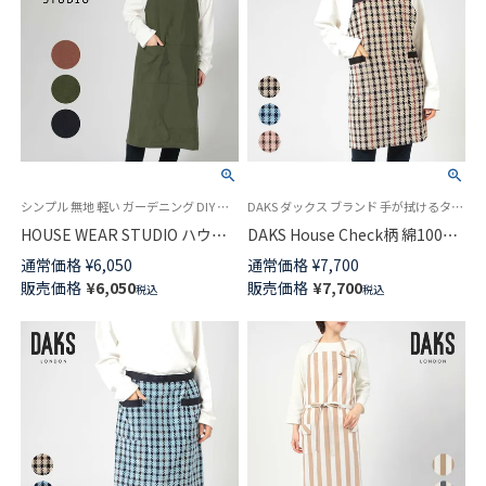
シンプル 無地 軽い ガーデニング DIY ワーク キッチン 撥水加工 袖なし かぶるだけ
DAKS ダックス ブランド 手が拭けるタオルエプロン
HOUSE WEAR STUDIO ハウス
DAKS House Check柄 綿100％
ウェアスタジオ 撥水加工 ナイ
パイル地 タオルエプロン 後結
通常価格
¥
6,050
通常価格
¥
7,700
ロン100％ フリークロス バック
び ロング エプロン レディース
販売価格
¥
6,050
販売価格
¥
7,700
税込
税込
クロス エプロン レディース
70093025
70375037