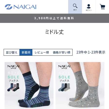
探 す
ログイン
3,980円以上で送料無料
ミドル丈
23
件中
1
-
23
件表示
並び替え
新着順
レビュー順
価格が安い順