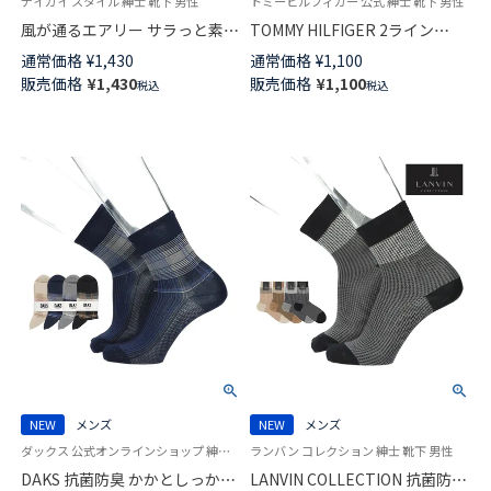
ナイガイ スタイル 紳士 靴下 男性
トミーヒルフィガー 公式 紳士 靴下 男性
風が通るエアリー サラっと素材
TOMMY HILFIGER 2ライン
格子チェック ミドル丈 カジュ
CLASSIC リブ フラッグ 刺繍
通常価格
¥
1,430
通常価格
¥
1,100
アル ソックス メンズ NAIGAI
20cm ミドル丈 カジュアル ソッ
販売価格
¥
1,430
販売価格
¥
1,100
税込
税込
STYLE 日本製 02352621
クス メンズ 02552681
NEW
メンズ
NEW
メンズ
ダックス 公式オンラインショップ 紳士 靴下
ランバン コレクション 紳士 靴下 男性
DAKS 抗菌防臭 かかとしっかり
LANVIN COLLECTION 抗菌防臭