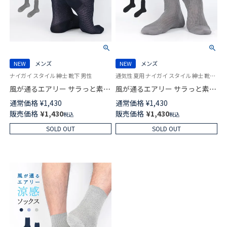
NEW
メンズ
NEW
メンズ
ナイガイ スタイル 紳士 靴下 男性
通気性 夏用 ナイガイ スタイル 紳士 靴下 男性
風が通るエアリー サラっと素材
風が通るエアリー サラっと素材
擬麻加工綿 格子チェック ミド
無地 リブ 擬麻加工綿 ミドル丈
通常価格
¥
1,430
通常価格
¥
1,430
ル丈 ソックス メンズ NAIGAI
ソックス メンズ NAIGAI STYLE
販売価格
¥
1,430
販売価格
¥
1,430
税込
税込
STYLE 日本製 02352722
日本製 02352721
SOLD OUT
SOLD OUT