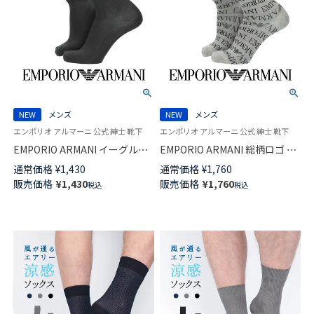
NEW
メンズ
NEW
メンズ
エンポリオ アルマーニ 公式 紳士 靴下
エンポリオ アルマーニ 公式 紳士 靴下
EMPORIO ARMANI イーグル＆
EMPORIO ARMANI 総柄ロゴ ＆
ベア ミドル丈 カジュアル ソッ
マンガベア イーグル ミドル丈
通常価格
¥
1,430
通常価格
¥
1,760
クス メンズ 02342442
カジュアル ソックス 日本製 メ
販売価格
¥
1,430
販売価格
¥
1,760
税込
税込
ンズ 02342430