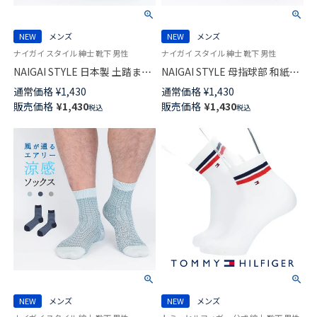
NEW
メンズ
NEW
メンズ
ナイガイ スタイル 紳士 靴下 男性
ナイガイ スタイル 紳士 靴下 男性
NAIGAI STYLE 日本製 土踏まず
NAIGAI STYLE 母指球部 和紙入
部 和紙入り サラッとSOLE ワイ
り ワイドヒール サラッとSOLE
通常価格
¥
1,430
通常価格
¥
1,430
ドヒール マルチボーダー ミド
マルチドット ミドル丈 ソック
販売価格
¥
1,430
販売価格
¥
1,430
税込
税込
ル丈 ソックス メンズ 02352615
ス メンズ 日本製 02352614
NEW
メンズ
NEW
メンズ