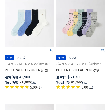
NEW
メンズ
NEW
メンズ
ポロ ラルフ ローレン メンズ 紳士 靴下 カジュアル 26SS
ポロ ラルフ ローレン メンズ 紳士 靴下 カジュアル 26SS
POLO RALPH LAUREN 抗菌防
POLO RALPH LAUREN 涼感 ボ
臭 メッシュ 20cm ミドル丈 ソ
ーダーメッシュ 20cm ミドル丈
通常価格
¥
1,980
通常価格
¥
1,760
ックス 日本製【25-27cm】【27-
ソックス 02012537
販売価格
¥
1,980
販売価格
¥
1,760
税込
税込
29cm】02012538
5.00
（
1
）
5.00
（
1
）