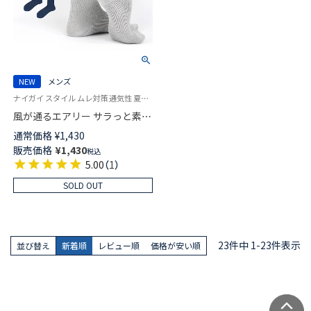
NEW
メンズ
ナイガイ スタイル ムレ対策 通気性 夏用 紳士 靴下 男性
風が通るエアリー サラっと素材
無地 ミドル丈 ソックス メンズ
通常価格
¥
1,430
日本製 NAIGAI STYLE
販売価格
¥
1,430
税込
02352620
5.00
（
1
）
SOLD OUT
23
件中
1
-
23
件表示
並び替え
新着順
レビュー順
価格が安い順