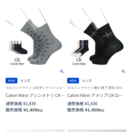
NEW
メンズ
NEW
メンズ
カルバンクライン 公式オンラインショップ 紳士 靴下 男性
カルバンクライン 紳士 靴下 男性 26SS
Calvin Klein アシンメトリ CK
Calvin Klein アメリブ CK ロゴ
ロゴカット ミドル丈 カジュア
カット ミドル丈 カジュアル ソ
通常価格
¥
1,430
通常価格
¥
1,430
ル ソックス メンズ 02542278
ックス メンズ 02542277
販売価格
¥
1,430
販売価格
¥
1,430
税込
税込