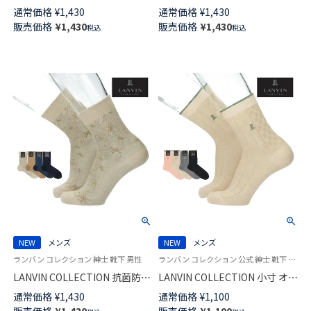
ホールド HERITAGE CHECK ミ
千鳥格子切替 Hiゲージ ミドル
通常価格
¥
1,430
通常価格
¥
1,430
ドル丈 カジュアル ソックス メ
丈 カジュアル ソックス メンズ
販売価格
¥
1,430
販売価格
¥
1,430
税込
税込
ンズ 02512679
02412145
NEW
メンズ
NEW
メンズ
ランバン コレクション 紳士 靴下 男性
ランバン コレクション 公式 紳士 靴下 男性
LANVIN COLLECTION 抗菌防臭
LANVIN COLLECTION 小寸 オー
Hiゲージ ALOHAパリデザイン
ガニックコットン混 アシンメト
通常価格
¥
1,430
通常価格
¥
1,100
ミドル丈 カジュアル ソックス
リー リンクス 20cm ミドル丈
販売価格
¥
1,430
販売価格
¥
1,100