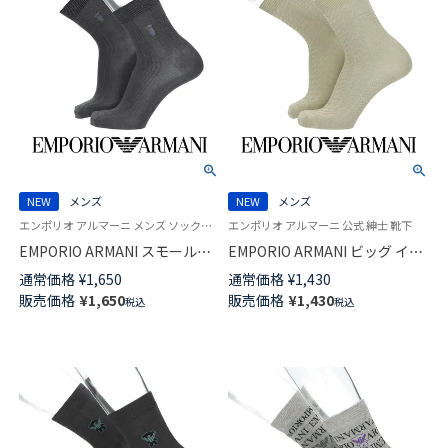
NEW
メンズ
NEW
メンズ
エンポリオ アルマーニ メンズ ソックス 靴下
エンポリオ アルマーニ 公式 紳士 靴下
EMPORIO ARMANI スモールベ
EMPORIO ARMANI ビッグ イー
ア サイドストライプ ベア刺繍
グル リンクス ミドル丈 カジュ
通常価格
¥
1,650
通常価格
¥
1,430
ミドル丈 カジュアル ソックス
アル ソックス メンズ 日本製
販売価格
¥
1,650
販売価格
¥
1,430
税込
税込
メンズ 02312589
02342444