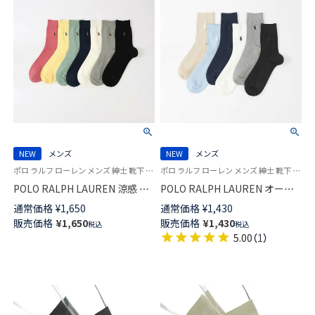
NEW
メンズ
NEW
メンズ
ポロ ラルフ ローレン メンズ 紳士 靴下 ビジネス カジュアル 26SS
ポロ ラルフ ローレン メンズ 紳士 靴下 カジュアル 26SS
POLO RALPH LAUREN 涼感 鹿
POLO RALPH LAUREN オーガ
の子編み オーガニックコットン
ニックコットン混 リンクススト
通常価格
¥
1,650
通常価格
¥
1,430
混 マルチPP 20cm ミドル丈 ソ
ライプ 20cm ミドル丈 ソックス
販売価格
¥
1,650
販売価格
¥
1,430
税込
税込
ックス 02012513
【25-27cm】【27-29cm】
5.00
（
1
）
02012510