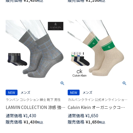
税込
税込
メンズ 02412144
カジュアル ソックス メンズ
02412142
NEW
メンズ
NEW
メンズ
ランバン コレクション 紳士 靴下 男性
カルバンクライン 公式オンラインショップ 紳士靴下 男性
LANVIN COLLECTION 涼感 強撚
Calvin Klein オーガニックコッ
糸 足底メッシュ 抗菌防臭 チェ
トン混 ミドル丈 切替リブ カジ
通常価格
¥
1,430
通常価格
¥
1,650
ック ミドル丈 ビジネス ソック
ュアル ソックス メンズ 日本製
販売価格
¥
1,430
販売価格
¥
1,650
税込
税込
ス メンズ 02402041
02542279