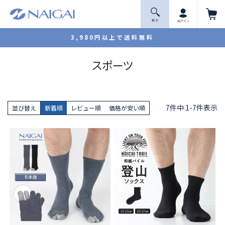
探 す
ログイン
3,980円以上で送料無料
スポーツ
7
件中
1
-
7
件表示
並び替え
新着順
レビュー順
価格が安い順