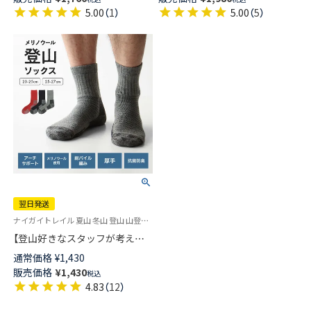
ックス 02082590
02082500
5.00
（
1
）
5.00
（
5
）
翌日発送
ナイガイトレイル 夏山 冬山 登山 山登り トレッキング 登山ソックス
【登山好きなスタッフが考えた
納得の登山用靴下】NAIGAI
通常価格
¥
1,430
TRAIL メリノウール混 クルー丈
販売価格
¥
1,430
税込
メンズ＆レディース 【365日最
4.83
（
12
）
短翌日発送】90301018