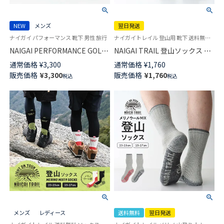
NEW
メンズ
翌日発送
ナイガイ パフォーマンス 靴下 男性 旅行
ナイガイトレイル 登山用 靴下 送料無料 山登り 抗菌防臭 パイル編 ウルトラライト 日本製
NAIGAI PERFORMANCE GOLF
NAIGAI TRAIL 登山ソックス 軽
5本指 アーチフィットサポート
量 WASHI PILEソックス 和紙糸
通常価格
¥
3,300
通常価格
¥
1,760
クルー丈 ソックス メンズ
（TAKUMI≪camifine®≫）使用
販売価格
¥
3,300
販売価格
¥
1,760
税込
税込
02332220
ショート丈 アーチフィットサポ
ート【365日最短翌日発送】
90370003
メンズ
レディース
送料無料
翌日発送