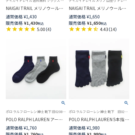
ナイガイトレイル 送料無料 ソックス 山登り トレッキング ロングトレイル 富士登山 パイル編
ナイガイトレイル メリノ 山登り トレッキング ロングトレイル 富士登山 富士山 抗菌防臭 パイル編み
NAIGAI TRAIL メリノウール混
NAIGAI TRAIL メリノウール混
2重リブ 登山用靴下 総パイル 足
登山用ソックス メンズ＆レディ
通常価格
¥
1,430
通常価格
¥
1,650
口ループ付 クルー丈 足底滑り
ース【365日最短翌日発送】
販売価格
¥
1,430
販売価格
¥
1,650
税込
税込
止め付き 90370007
90370006
5.00
（
4
）
4.43
（
14
）
ポロ ラルフ ローレン 紳士 靴下 旧02082579 02082581
ポロ ラルフ ローレン 紳士 靴下 旧02082578 02082580
POLO RALPH LAUREN アーチ
POLO RALPH LAUREN 5本指 シ
サポート 足底パイル ワンポイ
ョート 綿混 ワンポイント刺繍
通常価格
¥
1,760
通常価格
¥
1,980
ント刺繍 ショート丈 メンズ ソ
メンズ ソックス 日本製
販売価格
¥
1,760
販売価格
¥
1,980
税込
税込