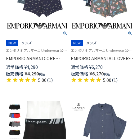
NEW
メンズ
NEW
メンズ
エンポリオ アルマーニ Underwear 公式オンラインショップ 紳士 下着
エンポリオ アルマーニ Underwear 公式オンラインショップ 紳士 下着
EMPORIO ARMANI CORE
EMPORIO ARMANI ALL OVER
LOGOBAND コア ロゴバンド ボ
MICROFIBER オールオーバー
通常価格
¥
4,290
通常価格
¥
6,270
クサーパンツ 【S/M/L/XL】 前閉
マイクロファイバー ボクサーパ
販売価格
¥
4,290
販売価格
¥
6,270
税込
税込
じ EUサイズ メンズ 54066692
ンツ 【S/M/L/XL】 前閉じ EUサイ
5.00
（
1
）
5.00
（
1
）
ズ メンズ 54061072