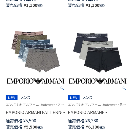
止め付き フットカバー カバー
足底パイル アーチサポート シ
販売価格
¥
1,100
販売価格
¥
1,100
税込
税込
ソックス 深履き メンズ レディ
ョート丈 ソックス メンズ レデ
ース 【365日最短翌日発送】
ィース 【365日最短翌日発送】
92897502
92897500
NEW
メンズ
NEW
メンズ
エンポリオ アルマーニ Underwear アンダーウェア 紳士 下着
エンポリオ アルマーニ Underwear 男性 アンダーウェア 紳士 下着
EMPORIO ARMANI PATTERN
EMPORIO ARMANI
MIX パターンミックス ボクサー
UNDERLINED LOGOBAND アン
通常価格
¥
5,500
通常価格
¥
6,380
パンツ 【S/M/L】 前閉じ EUサイ
ダーラインド ロゴバンド メッ
販売価格
¥
5,500
販売価格
¥
6,380
税込
税込
ズ メンズ 54068852
シュ ボクサーパンツ