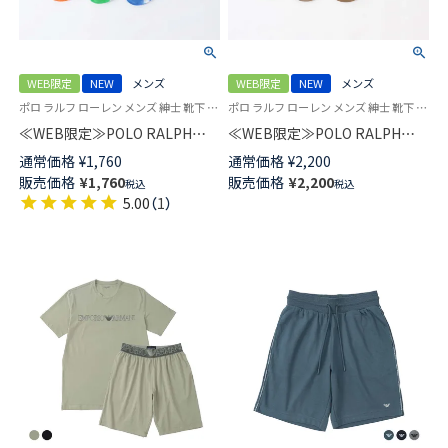
WEB限定
NEW
メンズ
WEB限定
NEW
メンズ
ポロ ラルフ ローレン メンズ 紳士 靴下 カジュアル 26SS
ポロ ラルフ ローレン メンズ 紳士 靴下 カジュアル 26SS
≪WEB限定≫POLO RALPH
≪WEB限定≫POLO RALPH
LAUREN オーガニックコットン
LAUREN GLEN PLAID WITH
通常価格
¥
1,760
通常価格
¥
2,200
混 TIE DYE クルー丈 ソックス
EMBROIDERY クルー丈 ソック
販売価格
¥
1,760
販売価格
¥
2,200
税込
税込
メンズ 92012545
ス メンズ 92012543
5.00
（
1
）