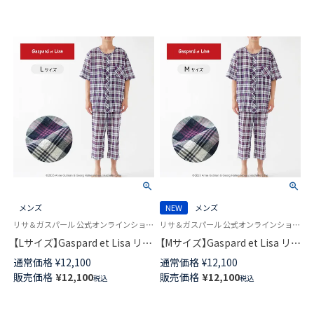
メンズ
NEW
メンズ
リサ＆ガスパール 公式オンラインショップ 紳士 パジャマ
リサ＆ガスパール 公式オンラインショップ 紳士 パジャマ
【Lサイズ】Gaspard et Lisa リサ
【Mサイズ】Gaspard et Lisa リサ
とガスパール 軽くて柔らかい
とガスパール 軽くて柔らかい
通常価格
¥
12,100
通常価格
¥
12,100
薄手 パジャマ 前開き 5分袖 7分
薄手 パジャマ 前開き 5分袖 7分
販売価格
¥
12,100
販売価格
¥
12,100
税込
税込
丈パンツ 2人のサマープラン柄
丈パンツ 2人のサマープラン柄
メンズ 73835047
メンズ 73835046