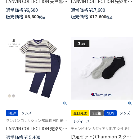
LANVIN COLLECTION 天竺無地
LANVIN COLLECTION 先染め天
アロハ 半袖 Tシャツ 【M Lサイ
竺杢ボーダー 半袖 パジャマ 上
通常価格
¥
6,600
通常価格
¥
17,600
ズ】メンズ 54464011
下セット 【LLサイズ】 長丈パン
販売価格
¥
6,600
販売価格
¥
17,600
税込
税込
ツ 前ボタン 前開き メンズ
54463010
NEW
メンズ
翌日発送
3足組
NEW
メンズ
ランバン コレクション 部屋着 男性 紳士 紳士 ラウンジウェア
レディース
LANVIN COLLECTION 先染め天
チャンピオン カジュアル 靴下 女性 男性
竺杢ボーダー パジャマ 上下セ
【3足セット】Champion スクリ
通常価格
¥
15,400