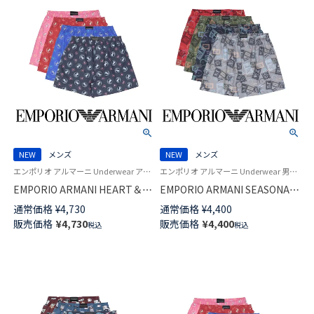
NEW
メンズ
NEW
メンズ
エンポリオ アルマーニ Underwear アンダーウェア 男性 紳士 下着
エンポリオ アルマーニ Underwear 男性 アンダーウェア 紳士 下着
EMPORIO ARMANI HEART＆
EMPORIO ARMANI SEASONAL
DOG ハート＆ドッグ コットン
MOTIF シーズナル モチーフ コ
通常価格
¥
4,730
通常価格
¥
4,400
ウーブン トランクス 【LL】 前開
ットン ウーブン トランクス
販売価格
¥
4,730
販売価格
¥
4,400
税込
税込
き 日本サイズ メンズ 54261005
【M/L】 前開き 日本サイズ メンズ
54260007