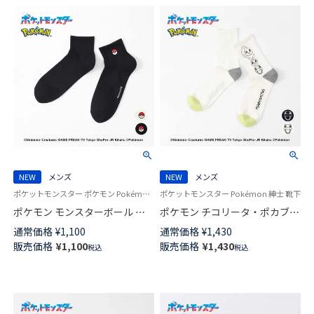
NEW
メンズ
NEW
メンズ
ポケットモンスター ポケモン Pokémon 紳士 靴下 男性
ポケットモンスター Pokémon 紳士 靴下
ポケモン モンスターボール ワ
ポケモン チコリータ・ポカブ・
ンポイント ショート丈 カジュ
ワニノコ プリント クルー丈 カ
通常価格
¥
1,100
通常価格
¥
1,430
アル ソックス メンズ 02432202
ジュアル ソックス メンズ
販売価格
¥
1,100
販売価格
¥
1,430
税込
税込
02432113