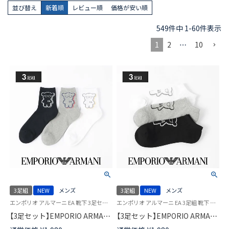
並び替え
新着順
レビュー順
価格が安い順
549
件中
1
-
60
件表示
1
2
…
10
3足組
NEW
メンズ
3足組
NEW
メンズ
エンポリオ アルマーニ EA 靴下 3足セット
エンポリオ アルマーニ EA 3足組 靴下 男性
【3足セット】EMPORIO ARMANI
【3足セット】EMPORIO ARMANI
ショート丈 マンガベア つま先
スニーカー丈 つま先かかとパイ