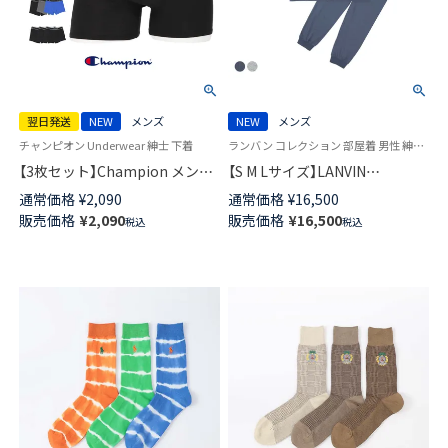
翌日発送
NEW
メンズ
NEW
メンズ
チャンピオン Underwear 紳士 下着
ランバン コレクション 部屋着 男性 紳士 ラウンジウェア
【3枚セット】Champion メンズ
【S M Lサイズ】LANVIN
ボクサーパンツ 抗菌防臭 前閉
COLLECTION パジャマ 上下セ
通常価格
¥
2,090
通常価格
¥
16,500
じ Cotton Stretch Trunk チャ
ット 天竺無地 長袖 長丈パンツ
販売価格
¥
2,090
販売価格
¥
16,500
税込
税込
ンピオン 【365日最短翌日発送】
前ボタン 前開き メンズ
95450001
54460009