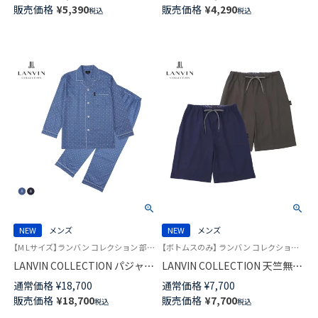
パンツ 【S/M/L/XL】 前閉じ EUサ
パンツ 【S/M/L/XL】 前閉じ EUサ
販売価格
¥
5,390
販売価格
¥
4,290
税込
税込
イズ メンズ 54068881
イズ メンズ 54066691
NEW
メンズ
NEW
メンズ
【M Lサイズ】ランバン コレクション 部屋着 男性 紳士 ラウンジウェア
【ボトムスのみ】 ランバン コレクション 半ズボン 男性 部屋着 紳士 ラウンジウェア
LANVIN COLLECTION パジャマ
LANVIN COLLECTION 天竺無地
上下セット 60綿サテン JLドッ
アロハ 5分丈 ハーフパンツ 【M L
通常価格
¥
18,700
通常価格
¥
7,700
トプリント 日本製 長袖 長丈パ
サイズ】 スウェットパンツ ラウ
販売価格
¥
18,700
販売価格
¥
7,700
税込
税込
ンツ 前ボタン 前開き メンズ
ンジウェア メンズ 54466012