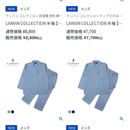
NEW
メンズ
NEW
メンズ
ランバン コレクション 部屋着 男性 紳士 ラウンジウェア
ランバン コレクション トップスのみ 部屋着 男性 紳士 ラウンジウェア
LANVIN COLLECTION 半袖 【LL
LANVIN COLLECTION 半袖 【M
サイズ】 シャンブレー楊柳 日本
Lサイズ】 シャンブレー楊柳 日
通常価格
¥
8,800
通常価格
¥
7,700
製 メンズ パジャマ 【トップスの
本製 メンズ パジャマ54464014
販売価格
¥
8,800
販売価格
¥
7,700
税込
税込
み】 54465014
NEW
メンズ
NEW
メンズ