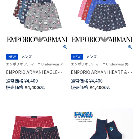
NEW
メンズ
NEW
メンズ
エンポリオ アルマーニ Underwear アンダーウェア 紳士 下着 男性
エンポリオ アルマーニ Underwear 男性 アンダーウェア 紳士 下着
EMPORIO ARMANI EAGLE
EMPORIO ARMANI HEART＆
CREST イーグル クレス コット
DOG ハート＆ドッグ コットン
通常価格
¥
4,400
通常価格
¥
4,400
ン ウーブン トランクス 【M/L】
ウーブン トランクス 【M/L】 前開
販売価格
¥
4,400
販売価格
¥
4,400
税込
税込
前開き 日本サイズ メンズ
き 日本サイズ メンズ 54260005
54260006