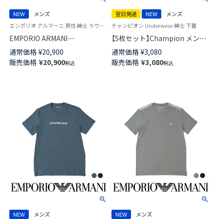
NEW
メンズ
翌日発送
NEW
メンズ
エンポリオ アルマーニ 男性 紳士 ラウンジウェア 部屋着 ルームウェア
チャンピオン Underwear 紳士 下着
EMPORIO ARMANI
【5枚セット】Champion メンズ
ENDURANCE エンデュランスロ
ボクサーパンツ 抗菌防臭 前閉
通常価格
¥
20,900
通常価格
¥
3,080
ゴ 【S・M・Lサイズ】 パジャマ上
じ Cotton Stretch Trunk 【365
販売価格
¥
20,900
販売価格
¥
3,080
税込
税込
下セット EUサイズ バミューダ
日最短翌日発送】 95450002
パンツ 半袖 ショートパンツ メ
ンズ 54068849
NEW
メンズ
NEW
メンズ