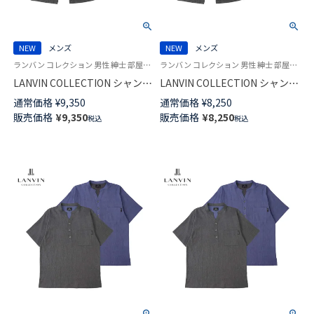
NEW
メンズ
NEW
メンズ
ランバン コレクション 男性 紳士 部屋着 ラウンジウェア
ランバン コレクション 男性 紳士 部屋着 ラウンジウェア
LANVIN COLLECTION シャンブ
LANVIN COLLECTION シャンブ
レー楊柳 ハーフパンツ 【LLサイ
レー楊柳 ハーフパンツ 【M Lサ
通常価格
¥
9,350
通常価格
¥
8,250
ズ】 スウェットパンツ 半ズボン
イズ】 スウェットパンツ 半ズボ
販売価格
¥
9,350
販売価格
¥
8,250
税込
税込
メンズ 【ボトムスのみ】
ン メンズ 【ボトムスのみ】
54467013
54466013