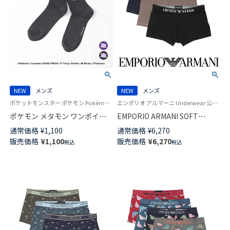
NEW
メンズ
NEW
メンズ
ポケットモンスター ポケモン Pokémon 公式オンラインショップ 紳士 靴下 男性
エンポリオ アルマーニ Underwear 公式オンラインショップ 紳士 下着
ポケモン メタモン ワンポイン
EMPORIO ARMANI SOFT
ト リブ クルー丈 カジュアル ソ
MODAL ソフト モダール ロゴバ
通常価格
¥
1,100
通常価格
¥
6,270
ックス メンズ 02432107
ンド ボクサーパンツ
販売価格
¥
1,100
販売価格
¥
6,270
税込
税込
【S/M/L/XL】 前閉じ EUサイズ メ
ンズ 54068941