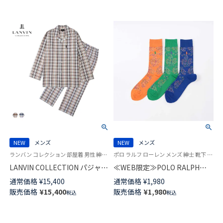
54460002
NEW
メンズ
NEW
メンズ
ランバン コレクション 部屋着 男性 紳士 ラウンジウェア
ポロ ラルフ ローレン メンズ 紳士 靴下 カジュアル 26SS
LANVIN COLLECTION パジャマ
≪WEB限定≫POLO RALPH
上下セット【M Lサイズ】 先染め
LAUREN PAISLEY クルー丈 ソ
通常価格
¥
15,400
通常価格
¥
1,980
50 サッカーチェック 長袖 長丈
ックス メンズ 92012544
販売価格
¥
15,400
販売価格
¥
1,980
税込
税込
パンツ 前ボタン 前開き メンズ
54460007