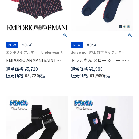
NEW
メンズ
NEW
メンズ
エンポリオ アルマーニ Underwear 男性 ブランド アンダーウェア 紳士 下着
doraemon 紳士 靴下 キャラクター
EMPORIO ARMANI SAINT
ドラえもん メロー ショート丈
VALENTINE セイント バレンタ
カジュアル ソックス メンズ
通常価格
¥
5,720
通常価格
¥
1,980
イン ボクサーパンツ 【S/M/L】 前
02462204
販売価格
¥
5,720
販売価格
¥
1,980
税込
税込
閉じ EUサイズ メンズ
54060492