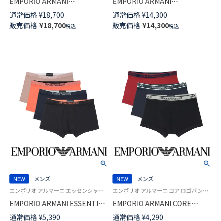
EMPORIO ARMANI
EMPORIO ARMANI
SEERSUCKER シアサッカー半
SEERSUCKER シアサッカー ベ
通常価格
¥
18,700
通常価格
¥
14,300
袖 Tシャツ EUサイズ メンズ
ーシック テリー ハーフパンツ
販売価格
¥
18,700
販売価格
¥
14,300
税込
税込
54060623
メンズ EUサイズ 54060621
NEW
メンズ
NEW
メンズ
エンポリオ アルマーニ エッセンシャル マイクロファイバー Underwear 男性 アンダーウェア 紳士 下着
エンポリオ アルマーニ コア ロゴバンド Underwear 男性 ブランド アンダーウェア 紳士 下着
EMPORIO ARMANI ESSENTIAL
EMPORIO ARMANI CORE
MICROFIBER TRUNK ボクサー
LOGOBAND TRUNK ボクサー
通常価格
¥
5,390
通常価格
¥
4,290