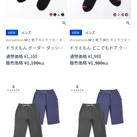
NEW
メンズ
NEW
メンズ
doraemon 紳士 靴下キャラクター ギフト プレゼント
doraemon 紳士 靴下 紳士 キャラクター
ドラえもん ボーダー ダッシュ
ドラえもん どこでもドア クル
ドラ クルー丈 カジュアル ソッ
ー丈 カジュアル ソックス メン
通常価格
¥
1,100
通常価格
¥
1,980
クス メンズ 02462119
ズ 02462118
販売価格
¥
1,100
販売価格
¥
1,980
税込
税込