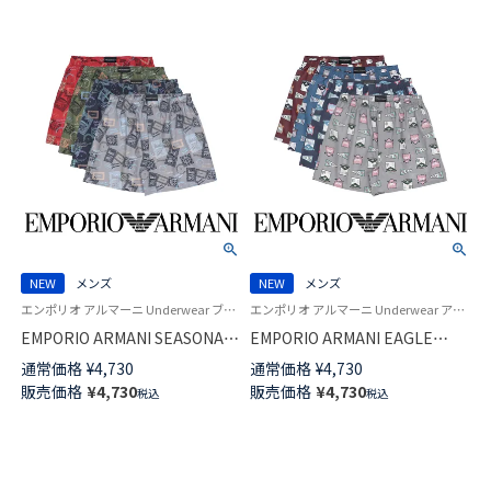
NEW
メンズ
NEW
メンズ
エンポリオ アルマーニ Underwear ブランド アンダーウェア 男性 紳士 下着
エンポリオ アルマーニ Underwear アンダーウェア 紳士 下着 男性
EMPORIO ARMANI SEASONAL
EMPORIO ARMANI EAGLE
MOTIF シーズナル モチーフ コ
CREST イーグル クレス コット
通常価格
¥
4,730
通常価格
¥
4,730
ットン ウーブン トランクス
ン ウーブン トランクス 【LL】 前
販売価格
¥
4,730
販売価格
¥
4,730
税込
税込
【LL】 前開き 日本サイズ メンズ
開き 日本サイズ メンズ
54261007
54261006