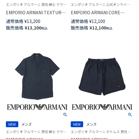
エンポリオ アルマーニ 男性 紳士 ラウンジウェア
エンポリオ アルマーニ 公式オンラインショップ 紳士 ラウンジウェア 男性
EMPORIO ARMANI TEXTURED
EMPORIO ARMANI CORE
LOGOBAND テクスチャード ロ
LOGOBAND コア ロゴバンド 半
通常価格
¥
13,200
通常価格
¥
12,100
ゴバンド 半袖 Tシャツ EUサイ
袖 Tシャツ EUサイズ メンズ
販売価格
¥
13,200
販売価格
¥
12,100
税込
税込
ズ メンズ 54060557
54066694
NEW
メンズ
NEW
メンズ
エンポリオ アルマーニ 男性 紳士 ラウンジウェア
エンポリオ アルマーニ ボトムス 男性 紳士 ラウンジウェア