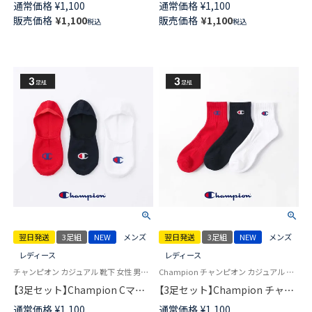
通常価格
¥
1,100
通常価格
¥
1,100
り止め付き フットカバー カバ
アーチサポート スニーカー丈
販売価格
¥
1,100
販売価格
¥
1,100
税込
税込
ーソックス 深履き メンズ レデ
ソックス メンズ レディース
ィース 【365日最短翌日発送】
【365日最短翌日発送】
92897505
92897501
翌日発送
3足組
NEW
メンズ
翌日発送
3足組
NEW
メンズ
レディース
レディース
チャンピオン カジュアル 靴下 女性 男性 ユニセックス
Champion チャンピオン カジュアル 女性 男性 靴下
【3足セット】Champion Cマー
【3足セット】Champion チャン
クロゴ 消臭糸使用 かかと滑り
ピオン Cマークロゴ 消臭糸使用
通常価格
¥
1,100
通常価格
¥
1,100