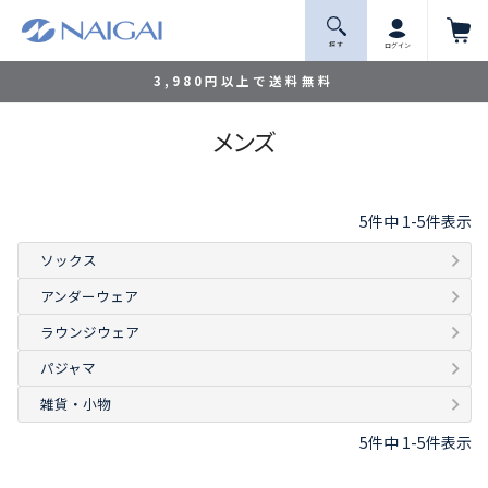
探 す
ログイン
3,980円以上で送料無料
メンズ
5
件中
1
-
5
件表示
ソックス
アンダーウェア
ラウンジウェア
パジャマ
雑貨・小物
5
件中
1
-
5
件表示