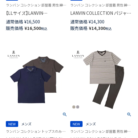
ランバン コレクション 部屋着 男性 紳士 ラウンジウェア
ランバン コレクション 部屋着 男性 紳士 ラウンジウェア
【LLサイズ】LANVIN
LANVIN COLLECTION パジャマ
COLLECTION パジャマ 上下セ
上下セット 【M Lサイズ】 60綿サ
通常価格
¥
16,500
通常価格
¥
14,300
ット 60綿サテン 無地 長袖 長丈
テン 無地 長袖 長丈パンツ 前ボ
販売価格
¥
16,500
販売価格
¥
14,300
税込
税込
パンツ 前ボタン 前開き メンズ
タン 前開き メンズ 54460001
54461001
NEW
メンズ
NEW
メンズ
ランバン コレクション トップスのみ 部屋着 男性 紳士 紳士 ラウンジウェアパジャマ
ランバン コレクション 部屋着 男性 紳士 ラウンジウェア