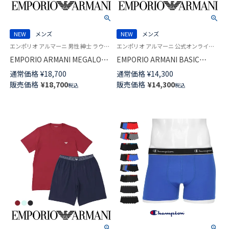
NEW
メンズ
NEW
メンズ
エンポリオ アルマーニ 男性 紳士 ラウンジウェア 部屋着 ルームウェア
エンポリオ アルマーニ 公式オンラインショップ 紳士 ラウンジウェア
EMPORIO ARMANI MEGALOGO
EMPORIO ARMANI BASIC
メガロゴ パジャマ 上下セット
TERRY バミューダパンツ ベー
通常価格
¥
18,700
通常価格
¥
14,300
【S・M・Lサイズ】 バミューダパ
シック テリー ハーフパンツ メ
販売価格
¥
18,700
販売価格
¥
14,300
税込
税込
ンツ EUサイズ 半袖 ショートパ
ンズ 男性 メンズ EUサイズ
ンツ メンズ 54068900
54068875