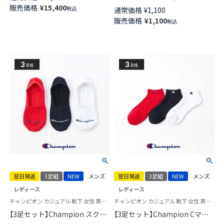
ット 【M Lサイズ】 半袖 長丈パン
プトロゴ 消臭糸使用 足底パイ
販売価格
¥
15,400
税込
通常価格
¥
1,100
ツ 前開き メンズ 54462010
ル アーチサポート スニーカー
販売価格
¥
1,100
税込
丈 ソックス メンズ レディース
【365日最短翌日発送】
92897504
翌日発送
3足組
NEW
メンズ
翌日発送
3足組
NEW
メンズ
レディース
レディース
チャンピオン カジュアル 靴下 女性 男性 ユニセックス
チャンピオン カジュアル 靴下 女性 男性 ブランド ユニセックス
【3足セット】Champion スクリ
【3足セット】Champion Cマー
プトロゴ 消臭糸使用 かかと滑
クロゴ 消臭糸使用 足底パイル