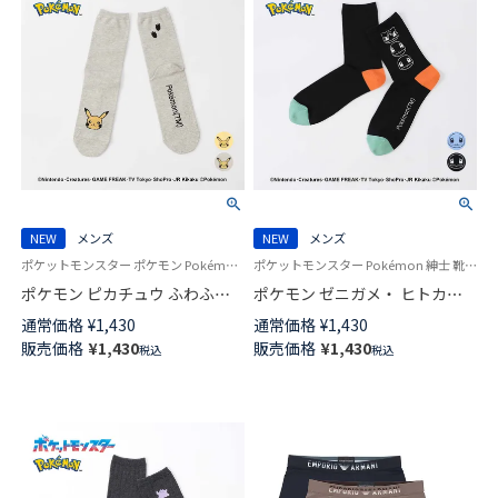
NEW
メンズ
NEW
メンズ
ポケットモンスター ポケモン Pokémon 紳士 靴下 男性
ポケットモンスター Pokémon 紳士 靴下 男性
ポケモン ピカチュウ ふわふわ
ポケモン ゼニガメ・ ヒトカ
フェイス クルー丈 カジュアル
ゲ・ フシギダネ プリント クル
通常価格
¥
1,430
通常価格
¥
1,430
ソックス メンズ 日本製
ー丈 カジュアル ソックス メン
販売価格
¥
1,430
販売価格
¥
1,430
税込
税込
02432112
ズ 02432110