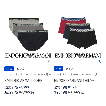
【S/M/L/XL】 前閉じ EUサイズ メ
ンズ 54060577
NEW
メンズ
NEW
メンズ
エンポリオ アルマーニ Underwear 男性 アンダーウェア 紳士 下着
エンポリオ アルマーニ Underwear 男性 紳士 下着 アンダーウェア
EMPORIO ARMANI CORE
EMPORIO ARMANI SHINY
LOGOBAND ストレッチコット
LOGOBAND シャイニー ロゴバ
通常価格
¥
4,290
通常価格
¥
5,940
ン コア ロゴバンド ブリーフ パ
ンド オーガニックジャージー
販売価格
¥
4,290
販売価格
¥
5,940
税込
税込
ンツ 前閉じ EUサイズ メンズ
ボクサーパンツ 【S/M/L/XL】 前
54066699
閉じ EUサイズ メンズ
54068911