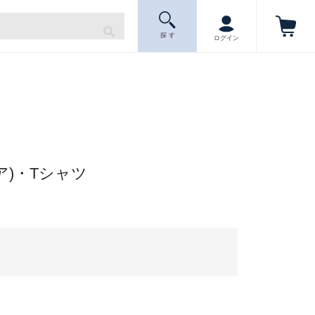
探 す
ログイン
ウェア)・Tシャツ