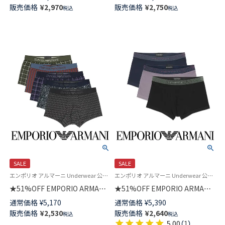
ャイニーロゴバンド ボクサーブ
マイクロファイバー ボクサーパ
販売価格
¥
2,970
販売価格
¥
2,750
税込
税込
リーフパンツ 前閉じ EUサイズ
ンツ 前閉じ EUサイズ メンズ
メンズ 54007716
54007753
SALE
SALE
エンポリオ アルマーニ Underwear 公式オンラインショップ 紳士 下着
エンポリオ アルマーニ Underwear 公式 紳士 下着 アンダーウェア
★51%OFF EMPORIO ARMANI
★51%OFF EMPORIO ARMANI
CLASSIC PATTERN MIX クラシ
SHINY LOGOBAND TRUNK シ
通常価格
¥
5,170
通常価格
¥
5,390
ック パターン ボクサーパンツ
ャイニーロゴバンド ボクサーパ
販売価格
¥
2,530
販売価格
¥
2,640
税込
税込
前閉じ EUサイズ メンズ
ンツ 前閉じ EUサイズ メンズ
5.00
（
1
）