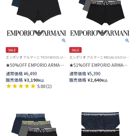
SALE
SALE
エンポリオ アルマーニ TECH WOOL Underwear 公式オンラインショップ 紳士 ブランド アンダーウェア
エンポリオ アルマーニ MEGALOGO Underwear 公式オンラインショップ 紳士 下着 ブランド アンダーウェア
★50%OFF EMPORIO ARMANI
★51%OFF EMPORIO ARMANI
テックウール ボクサーパンツ
メガロゴ ボクサーパンツ 前閉
通常価格
¥
6,490
通常価格
¥
5,390
前閉じ EUサイズ メンズ
じ EUサイズ メンズ 54095169
販売価格
¥
3,190
販売価格
¥
2,640
税込
税込
54095269
5.00
（
1
）