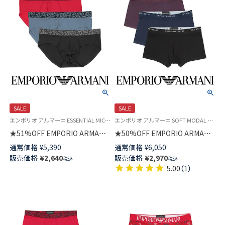
SALE
SALE
エンポリオ アルマーニ ESSENTIAL MICROFIBER Underwear 公式オンラインショップ 紳士 下着
エンポリオ アルマーニ SOFT MODAL Underwear 公式オンラインショップ 紳士 下着
★51%OFF EMPORIO ARMANI
★50%OFF EMPORIO ARMANI
エッセンシャル マイクロファイ
ソフトモダール ボクサーパンツ
通常価格
¥
5,390
通常価格
¥
6,050
バー ブリーフ 前閉じ EUサイズ
前閉じ EUサイズ メンズ
販売価格
¥
2,640
販売価格
¥
2,970
税込
税込
メンズ 54097196
54095117
5.00
（
1
）