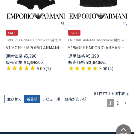
SALE
SALE
EMPORIO ARMANI Underwear 男性 メンズ 下着 パンツ ブランド 父の日ギフト 父の日プレゼント 2024
EMPORIO ARMANI Underwear 男性 メンズ 下着 パンツ ブランド 父の日ギフト 父の日プレゼント 2024
51%OFF EMPORIO ARMANI
51%OFF EMPORIO ARMANI
SHINY LOGOBAND ロゴ入り 光
SEAMLESS シームレス ボクサ
通常価格
¥
5,390
通常価格
¥
5,390
沢ウエストバンド ボクサーブリ
ーパンツ 前閉じ EUサイズ メン
販売価格
¥
2,640
販売価格
¥
2,640
税込
税込
ーフ 前閉じ EUサイズ メンズ ア
ズ 男性 プレゼント アンダーウ
5.00
（
1
）
5.00
（
4
）
ンダーウェア 54045128
ェア 54045281
81
件中
1
-
60
件表示
並び替え
新着順
レビュー順
価格が安い順
1
2