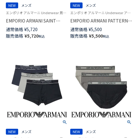
NEW
メンズ
NEW
メンズ
エンポリオ アルマーニ Underwear 男性 ブランド アンダーウェア 紳士 下着
エンポリオ アルマーニ Underwear アンダーウェア 紳士 下着
EMPORIO ARMANI SAINT
EMPORIO ARMANI PATTERN
VALENTINE セイント バレンタ
MIX パターンミックス ボクサー
通常価格
¥
5,720
通常価格
¥
5,500
イン ボクサーパンツ 【S/M/L】 前
パンツ 【S/M/L】 前閉じ EUサイ
販売価格
¥
5,720
販売価格
¥
5,500
税込
税込
閉じ EUサイズ メンズ
ズ メンズ 54068852
54060492
NEW
メンズ
NEW
メンズ