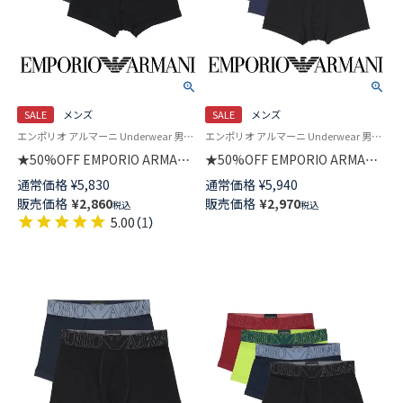
SALE
メンズ
SALE
メンズ
エンポリオ アルマーニ Underwear 男性 アンダーウェア 紳士 下着
エンポリオ アルマーニ Underwear 男性 アンダーウェア 紳士 下着
★50%OFF EMPORIO ARMANI
★50%OFF EMPORIO ARMANI
SOFT MODAL TRUNK ソフト モ
ESSENTIAL MICROFIBER エッ
通常価格
¥
5,830
通常価格
¥
5,940
ダール ボクサーパンツ 【S/M/L】
センシャル マイクロファイバー
販売価格
¥
2,860
販売価格
¥
2,970
税込
税込
前閉じ EUサイズ メンズ
ボクサーパンツ 【S/M/L】 前閉じ
5.00
（
1
）
54059881
EUサイズ メンズ 54059831