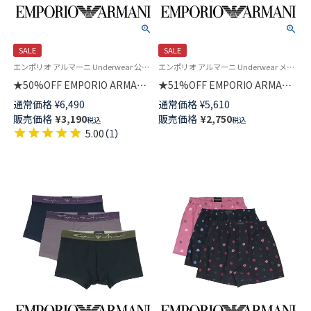
SALE
SALE
エンポリオ アルマーニ Underwear 公式 メンズ 男性 紳士 下着 プレゼント 無料ラッピング
エンポリオ アルマーニ Underwear メンズ 紳士 下着 父の日
★50%OFF EMPORIO ARMANI
★51%OFF EMPORIO ARMANI
イーグルリブ ビスコース ボク
オールオーバー ボールドイーグ
通常価格
¥
6,490
通常価格
¥
5,610
サーパンツ 【S/M/L】 前閉じ EU
ルロゴ ボクサーパンツ【S/M/L】
販売価格
¥
3,190
販売価格
¥
2,750
税込
税込
サイズ 54000341
前閉じ EUサイズ 54007931
5.00
（
1
）