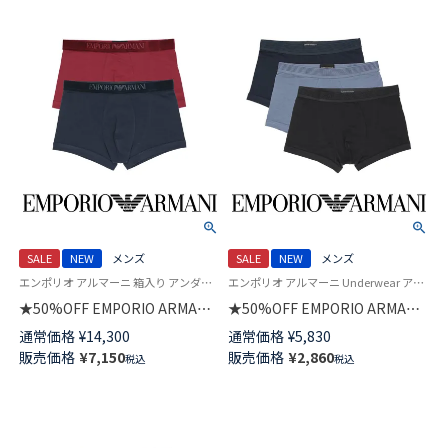
54050073
SALE
NEW
メンズ
SALE
NEW
メンズ
エンポリオ アルマーニ 箱入り アンダーウェア Underwear 男性 下着 パンツ ブランド
エンポリオ アルマーニ Underwear アンダーウェア 紳士 下着
★50%OFF EMPORIO ARMANI
★50%OFF EMPORIO ARMANI
【2枚セット】VELVET
TECH WOOL テック ウール ボ
通常価格
¥
14,300
通常価格
¥
5,830
LOGOBAND ベルベット ロゴバ
クサーパンツ 【S/M/L】 前閉じ
販売価格
¥
7,150
販売価格
¥
2,860
税込
税込
ンド ボクサーパンツ 【S/M/L】 前
EUサイズ メンズ 54059851
閉じ EUサイズ メンズ 特製ギフ
トBOX付き 54050053