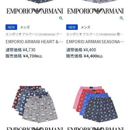
NEW
メンズ
NEW
メンズ
エンポリオ アルマーニ Underwear アンダーウェア 男性 紳士 下着
エンポリオ アルマーニ Underwear 男性 アンダーウェア 紳士 下着
EMPORIO ARMANI HEART＆
EMPORIO ARMANI SEASONAL
DOG ハート＆ドッグ コットン
MOTIF シーズナル モチーフ コ
通常価格
¥
4,730
通常価格
¥
4,400
ウーブン トランクス 【LL】 前開
ットン ウーブン トランクス
販売価格
¥
4,730
販売価格
¥
4,400
税込
税込
き 日本サイズ メンズ 54261005
【M/L】 前開き 日本サイズ メンズ
54260007