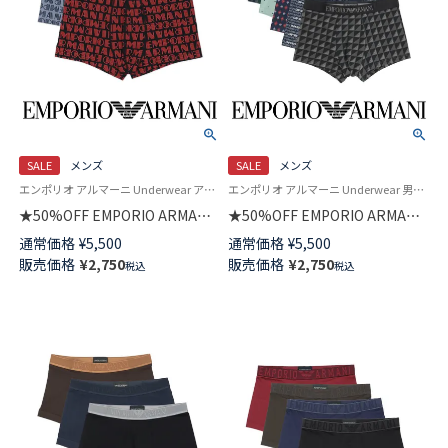
SALE
メンズ
SALE
メンズ
エンポリオ アルマーニ Underwear アンダーウェア 男性 紳士 下着
エンポリオ アルマーニ Underwear 男性 アンダーウェア下着 パンツ ブランド
★50%OFF EMPORIO ARMANI
★50%OFF EMPORIO ARMANI
ALL OVER LOGO オールオーバ
ボクサーブリーフパンツ
通常価格
¥
5,500
通常価格
¥
5,500
ーロゴ ボクサーパンツ 【S/M/L】
【S/M/L】 前閉じ EUサイズ メン
販売価格
¥
2,750
販売価格
¥
2,750
税込
税込
前閉じ EUサイズ メンズ
ズ 54059942
54059950