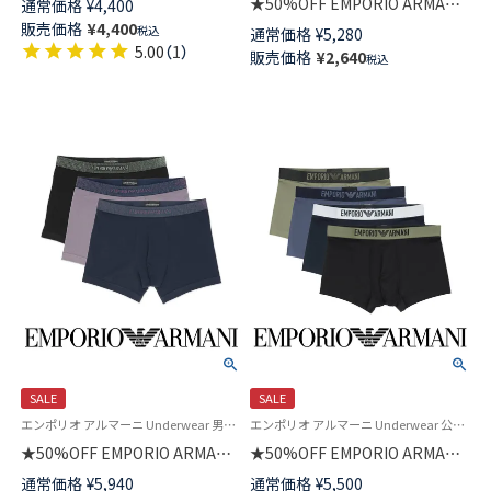
★50%OFF EMPORIO ARMANI
通常価格
¥
4,400
ブン トランクス 【M/L】 前開き
BASIC MICROFIBER マイクロフ
販売価格
¥
4,400
税込
通常価格
¥
5,280
日本サイズ メンズ 54250003
ァイバー ブリーフ パンツ 前閉
5.00
（
1
）
販売価格
¥
2,640
税込
じ EUサイズ メンズ 54007750
SALE
SALE
エンポリオ アルマーニ Underwear 男性アンダーウェア 紳士 下着
エンポリオ アルマーニ Underwear 公式オンラインショップ 紳士 下着
★50%OFF EMPORIO ARMANI
★50%OFF EMPORIO ARMANI
SHINY LOGOBAND TRUNK シ
BASIC MICROFIBER ベーシック
通常価格
¥
5,940
通常価格
¥
5,500