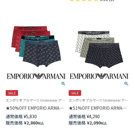
54007972
54007711
SALE
SALE
エンポリオ アルマーニ Underwear アンダーウェア 紳士 下着
エンポリオ アルマーニ Underwear アンダーウェア 紳士 下着
★50%OFF EMPORIO ARMANI
★51%OFF EMPORIO ARMANI
ALL OVER MICROFIBER オール
CORE LOGOBAND コアロゴバ
通常価格
¥
5,830
通常価格
¥
4,290
オーバーマイクロファイバー ボ
ンド ボクサーパンツ 前閉じ EU
販売価格
¥
2,860
販売価格
¥
2,090
税込
税込
クサーパンツ 前閉じ EUサイズ
サイズ メンズ 54007791
メンズ 54007962