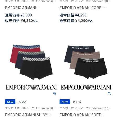
エンポリオ アルマーニ Underwear 男性 アンダーウェア 紳士 下着
エンポリオ アルマーニ Underwear 男性 アンダーウェア 紳士 下着
EMPORIO ARMANI
EMPORIO ARMANI CORE
UNDERLINED LOGOBAND アン
LOGOBAND ストレッチコット
通常価格
¥
6,380
通常価格
¥
4,290
ダーラインド ロゴバンド メッ
ン コア ロゴバンド ブリーフ パ
販売価格
¥
6,380
販売価格
¥
4,290
税込
税込
シュ ボクサーパンツ
ンツ 前閉じ EUサイズ メンズ
【S/M/L/XL】 前閉じ EUサイズ メ
54066699
ンズ 54060577
NEW
メンズ
NEW
メンズ
エンポリオ アルマーニ Underwear 男性 紳士 下着 アンダーウェア
エンポリオ アルマーニ Underwear 公式オンラインショップ 紳士 下着
EMPORIO ARMANI SHINY
EMPORIO ARMANI SOFT