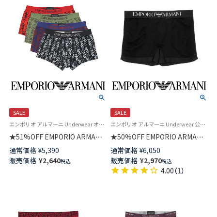
SALE
SALE
エンポリオ アルマーニ Underwear オールオーバーロゴ 公式オンラインショップ 紳士 下着 アンダーウェア
エンポリオ アルマーニ Underwear 公式オンラインショップ 紳士 下着
★51%OFF EMPORIO ARMANI
★50%OFF EMPORIO ARMANI
ボクサーパンツ ALL OVER
SEAMLESS シームレス ボクサ
通常価格
¥
5,390
通常価格
¥
6,050
LOGO 前閉じ EUサイズ メンズ
ーパンツ 前閉じ EUサイズ メン
販売価格
¥
2,640
販売価格
¥
2,970
税込
税込
54095069
ズ 54095281
4.00
（
1
）