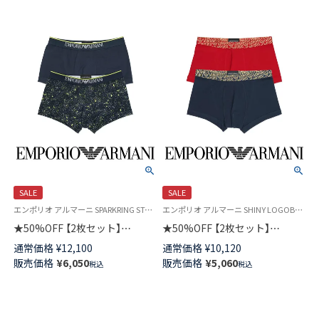
SALE
SALE
エンポリオ アルマーニ SPARKRING STARS Underwear 公式オンラインショップ 紳士 下着 アンダーウェア
エンポリオ アルマーニ SHINY LOGOBAND TRUNK Underwear 公式オンラインショップ 紳士 下着 アンダーウェア プレゼント ギフト
★50%OFF 【2枚セット】
★50%OFF 【2枚セット】
EMPORIO ARMANI ボクサーパ
EMPORIO ARMANI ボクサーパ
通常価格
¥
12,100
通常価格
¥
10,120
ンツ 前閉じ スパークリングス
ンツ ALL OVER シャイニーロゴ
販売価格
¥
6,050
販売価格
¥
5,060
税込
税込
ター TRUNK EUサイズ メンズ
バンド 前閉じ EUサイズ メンズ
54095960
54095980