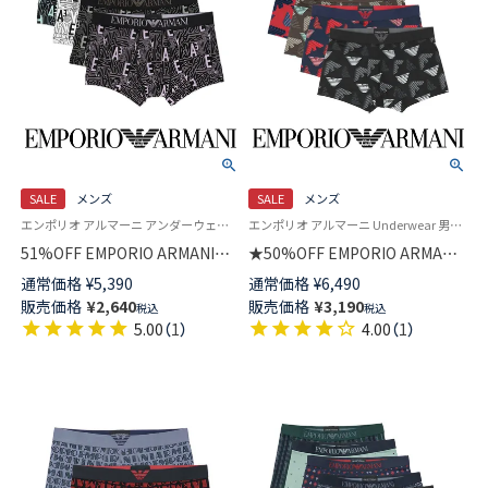
SALE
メンズ
SALE
メンズ
エンポリオ アルマーニ アンダーウェア Underwear 男性 メンズ 下着 パンツ ブランド
エンポリオ アルマーニ Underwear 男性 下着 パンツ アンダーウェア
51%OFF EMPORIO ARMANI
★50%OFF EMPORIO ARMANI
ALL OVER BOLD LOGO ボール
ALL OVER MICROFIBER オール
通常価格
¥
5,390
通常価格
¥
6,490
ド ロゴ ボクサーパンツ 前閉じ
オーバーマイクロファイバー
販売価格
¥
2,640
販売価格
¥
3,190
税込
税込
メンズ 54045069
ボクサーブリーフパンツ
5.00
（
1
）
4.00
（
1
）
【S/M/L】 前閉じ EUサイズ メン
ズ 54059972