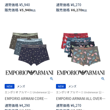
LOGOBAND シャイニー ロゴバ
MODAL ソフト モダール ロゴバ
通常価格
¥
5,940
通常価格
¥
6,270
ンド オーガニックジャージー
ンド ボクサーパンツ
販売価格
¥
5,940
販売価格
¥
6,270
税込
税込
ボクサーパンツ 【S/M/L/XL】 前
【S/M/L/XL】 前閉じ EUサイズ メ
閉じ EUサイズ メンズ
ンズ 54068941
54068911
NEW
メンズ
NEW
メンズ
エンポリオ アルマーニ Underwear 公式オンラインショップ 紳士 下着
エンポリオ アルマーニ Underwear 公式オンラインショップ 紳士 下着
EMPORIO ARMANI CORE
EMPORIO ARMANI ALL OVER
LOGOBAND コア ロゴバンド ボ
MICROFIBER オールオーバー
通常価格
¥
4,290
通常価格
¥
6,270
クサーパンツ 【S/M/L/XL】 前閉
マイクロファイバー ボクサーパ