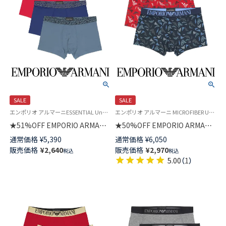
SALE
SALE
エンポリオ アルマーニESSENTIAL Underwear 公式オンラインショップ 紳士 下着 ブランド アンダーウェア
エンポリオ アルマーニ MICROFIBER Underwear 公式オンラインショップ 紳士 下着 無料ラッピング ブランド アンダーウェア
★51%OFF EMPORIO ARMANI
★50%OFF EMPORIO ARMANI
エッセンシャル マイクロファイ
ALL OVER PRINTED マイクロ
通常価格
¥
5,390
通常価格
¥
6,050
バー ボクサーパンツ 前閉じ EU
ファイバー ボクサーパンツ 前
販売価格
¥
2,640
販売価格
¥
2,970
税込
税込
サイズ メンズ 54097197
閉じ EUサイズ メンズ
5.00
（
1
）
54095350