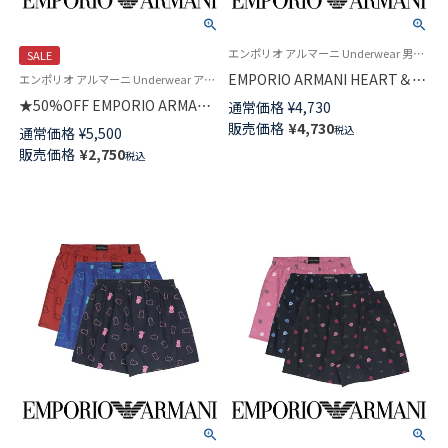
エンポリオ アルマーニ Underwear 男性 メンズ 下着 パンツ ブランド
SALE
EMPORIO ARMANI HEART＆
エンポリオ アルマーニ Underwear アンダーウェア 紳士 下着
BEAR マンガベア コットン ウー
★50%OFF EMPORIO ARMANI
通常価格
¥
4,730
ブン トランクス 【LL】 前開き 日
SOFT MODAL ソフトモダール
販売価格
¥
4,730
税込
通常価格
¥
5,500
本サイズ メンズ 54251004
ボクサーパンツ 前閉じ EUサイ
販売価格
¥
2,750
税込
ズ メンズ 54007833