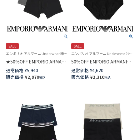
SALE
SALE
エンポリオ アルマーニ Underwear 紳士 ブランド 下着 アンダーウェア
エンポリオ アルマーニ Underwear 公式オンラインショップ 紳士 下着
★50%OFF EMPORIO ARMANI
50%OFF EMPORIO ARMANI
メガロゴ ボクサーブリーフ 前
THE NEW ICON ニューアイコン
通常価格
¥
5,940
通常価格
¥
4,620
閉じ EUサイズ メンズ
ブリーフ 前閉じ EUサイズ メン
販売価格
¥
2,970
販売価格
¥
2,310
税込
税込
54095168
ズ アンダーウェア 54047294