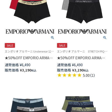
SALE
SALE
エンポリオ アルマーニ Underwear 公式オンラインショップ 紳士 下着
エンポリオ アルマーニ STRETCH PIQUET Underwear 公式オンラインショップ 紳士 ブランド アンダーウェア
★50%OFF EMPORIO ARMANI
★50%OFF EMPORIO ARMANI
シャイニーロゴ ボクサーパンツ
ストレッチピケ ボクサーパンツ
通常価格
¥
6,490
通常価格
¥
6,490
前閉じ EUサイズ メンズ
前閉じ EUサイズ メンズ
販売価格
¥
3,190
販売価格
¥
3,190
税込
税込
54095959
54095319
5.00
（
1
）