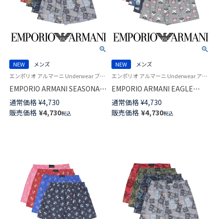
NEW
メンズ
NEW
メンズ
エンポリオ アルマーニ Underwear ブランド アンダーウェア 男性 紳士 下着
エンポリオ アルマーニ Underwear アンダーウェア 紳士 下着 男性
EMPORIO ARMANI SEASONAL
EMPORIO ARMANI EAGLE
MOTIF シーズナル モチーフ コ
CREST イーグル クレス コット
通常価格
¥
4,730
通常価格
¥
4,730
ットン ウーブン トランクス
ン ウーブン トランクス 【LL】 前
販売価格
¥
4,730
販売価格
¥
4,730
税込
税込
【LL】 前開き 日本サイズ メンズ
開き 日本サイズ メンズ
54261007
54261006