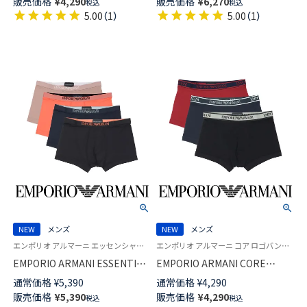
販売価格
¥
4,290
販売価格
¥
6,270
税込
税込
じ EUサイズ メンズ 54066692
ンツ 【S/M/L/XL】 前閉じ EUサイ
5.00
（
1
）
5.00
（
1
）
ズ メンズ 54061072
NEW
メンズ
NEW
メンズ
エンポリオ アルマーニ エッセンシャル マイクロファイバー Underwear 男性 アンダーウェア 紳士 下着
エンポリオ アルマーニ コア ロゴバンド Underwear 男性 ブランド アンダーウェア 紳士 下着
EMPORIO ARMANI ESSENTIAL
EMPORIO ARMANI CORE
MICROFIBER TRUNK ボクサー
LOGOBAND TRUNK ボクサー
通常価格
¥
5,390
通常価格
¥
4,290
パンツ 【S/M/L/XL】 前閉じ EUサ
パンツ 【S/M/L/XL】 前閉じ EUサ
販売価格
¥
5,390
販売価格
¥
4,290
税込
税込
イズ メンズ 54068881
イズ メンズ 54066691