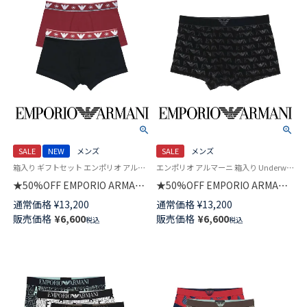
SALE
NEW
メンズ
SALE
メンズ
箱入り ギフトセット エンポリオ アルマーニ アンダーウェア 男性 下着 パンツ
エンポリオ アルマーニ 箱入り Underwear 男性 下着 パンツ アンダーウェア
★50%OFF EMPORIO ARMANI
★50%OFF EMPORIO ARMANI
【2枚セット】HOLIDAYS
JACQUARD VELVET ジャカード
通常価格
¥
13,200
通常価格
¥
13,200
JACQUARD ホリデーズ ジャカ
ベルベット ボクサーパンツ
販売価格
¥
6,600
販売価格
¥
6,600
税込
税込
ード ボクサーパンツ 【S/M/L】 前
【S/M/L】 前閉じ EUサイズ メン
閉じ EUサイズ メンズ 特製ギフ
ズ 特製ギフトBOX付き
トBOX付き 54050093
54050041