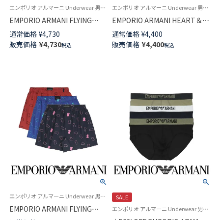
エンポリオ アルマーニ Underwear 男性 メンズ 下着 パンツ ブランド
エンポリオ アルマーニ Underwear 男性 メンズ 下着 パンツ ブランド
EMPORIO ARMANI FLYING
EMPORIO ARMANI HEART＆
BEAR マンガベア コットン ウー
BEAR マンガベア コットン ウー
通常価格
¥
4,730
通常価格
¥
4,400
ブン トランクス 【LL】 前開き 日
ブン トランクス 【M/L】 前開き
販売価格
¥
4,730
販売価格
¥
4,400
税込
税込
本サイズ メンズ 54251003
日本サイズ メンズ 54250004
エンポリオ アルマーニ Underwear 男性 メンズ 下着 パンツ ブランド
SALE
EMPORIO ARMANI FLYING
エンポリオ アルマーニ Underwear 男性 アンダーウェア 紳士 下着
BEAR マンガベア コットン ウー