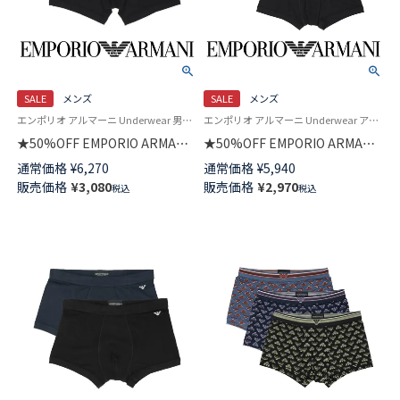
SALE
メンズ
SALE
メンズ
エンポリオ アルマーニ Underwear 男性アンダーウェア 紳士 下着
エンポリオ アルマーニ Underwear アンダーウェア 男性 紳士 下着
★50%OFF EMPORIO ARMANI
★50%OFF EMPORIO ARMANI
MEGALOGO メガロゴ ボクサー
MEGALOGO メガロゴ ボクサー
通常価格
¥
6,270
通常価格
¥
5,940
ブリーフパンツ 前閉じ 【S/M/L】
パンツ 【S/M/L】 前閉じ EUサイ
販売価格
¥
3,080
販売価格
¥
2,970
税込
税込
EUサイズ メンズ 54059786
ズ メンズ 54059781