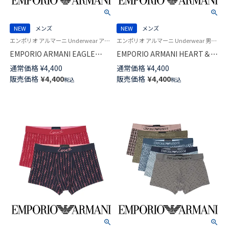
NEW
メンズ
NEW
メンズ
エンポリオ アルマーニ Underwear アンダーウェア 紳士 下着 男性
エンポリオ アルマーニ Underwear 男性 アンダーウェア 紳士 下着
EMPORIO ARMANI EAGLE
EMPORIO ARMANI HEART＆
CREST イーグル クレス コット
DOG ハート＆ドッグ コットン
通常価格
¥
4,400
通常価格
¥
4,400
ン ウーブン トランクス 【M/L】
ウーブン トランクス 【M/L】 前開
販売価格
¥
4,400
販売価格
¥
4,400
税込
税込
前開き 日本サイズ メンズ
き 日本サイズ メンズ 54260005
54260006