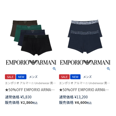
SALE
NEW
メンズ
SALE
NEW
メンズ
エンポリオ アルマーニ Underwear 男性 アンダーウェア 紳士 下着
エンポリオ アルマーニ Underwear 男性 アンダーウェア 下着
★50%OFF EMPORIO ARMANI
★50%OFF EMPORIO ARMANI
WINTER STRIPE ウィンター ス
【2枚セット】 ALL OVER SHINY
通常価格
¥
5,830
通常価格
¥
13,200
トライプ ボクサーパンツ
LOGOBAND オールオーバー シ
販売価格
¥
2,860
販売価格
¥
6,600
税込
税込
【S/M/L】 前閉じ EUサイズ メン
ャイニー ロゴバンド ボクサー
ズ 54050007
パンツ 【S/M/L】 前閉じ EUサイ
ズ メンズ 特製ギフトBOX付き