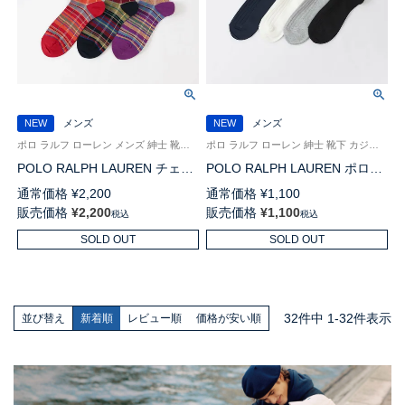
NEW
メンズ
NEW
メンズ
ポロ ラルフ ローレン メンズ 紳士 靴下 カジュアル 26SS
ポロ ラルフ ローレン 紳士 靴下 カジュアル 26SS
POLO RALPH LAUREN チェッ
POLO RALPH LAUREN ポロポ
ク ワンポイント刺しゅう 日本
ニー刺しゅう リブ ミドル丈 ソ
通常価格
¥
2,200
通常価格
¥
1,100
製 クルー丈 ソックス
ックス メンズ 02012030
販売価格
¥
2,200
販売価格
¥
1,100
税込
税込
02012515
SOLD OUT
SOLD OUT
32
件中
1
-
32
件表示
並び替え
新着順
レビュー順
価格が安い順