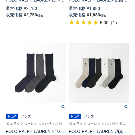
POLO RALPH LAUREN 日本製
POLO RALPH LAUREN 抗菌防
アメリカンシーアイランドコッ
臭 ギマ メッシュ 涼しい25cm丈
通常価格
¥
2,750
通常価格
¥
1,980
トン リブ クルー丈 ソックス
ビジネス ソックス クルー丈 日
販売価格
¥
2,750
販売価格
¥
1,980
税込
税込
02042710
本製【25-27cm】【27-29cm】
5.00
（
1
）
02042434
NEW
メンズ
NEW
メンズ
ポロ ラルフ ローレン 大きいサイズ 紳士 靴下 ビジネス 26SS
ポロ ラルフ ローレン メンズ 紳士 靴下 カジュアル 26SS
POLO RALPH LAUREN ビジネ
POLO RALPH LAUREN 消臭加