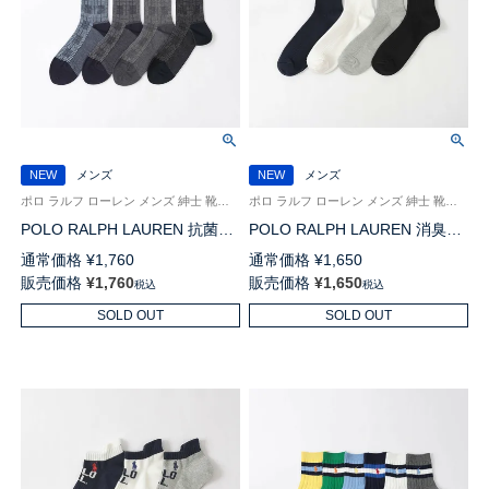
NEW
メンズ
NEW
メンズ
ポロ ラルフ ローレン メンズ 紳士 靴下 ビジネス 26SS
ポロ ラルフ ローレン メンズ 紳士 靴下 26SS
POLO RALPH LAUREN 抗菌防
POLO RALPH LAUREN 消臭加
臭 グレンチェック クルー丈 ソ
工 リブ ポロポニー刺しゅう
通常価格
¥
1,760
通常価格
¥
1,650
ックス 02042433
18cm ミドル丈 ソックス
販売価格
¥
1,760
販売価格
¥
1,650
税込
税込
02032323
SOLD OUT
SOLD OUT