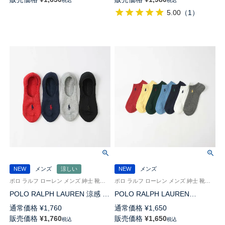
税込
税込
カー丈 ソックス【25-27cm】
5.00
（
1
）
【27-29cm】 02022333
NEW
メンズ
涼しい
NEW
メンズ
ポロ ラルフ ローレン メンズ 紳士 靴下 26SS
ポロ ラルフ ローレン メンズ 紳士 靴下 26SS
POLO RALPH LAUREN 涼感 総
POLO RALPH LAUREN
メッシュ フットカバー かかと
COTTON CABLE LOW オーガ
通常価格
¥
1,760
通常価格
¥
1,650
滑り止め付き 02022321
ニックコットン混 スニーカー丈
販売価格
¥
1,760
販売価格
¥
1,650
税込
税込
ソックス 02022320