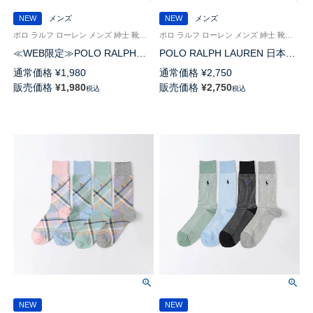
NEW
メンズ
NEW
メンズ
ポロ ラルフ ローレン メンズ 紳士 靴下 カジュアル 26SS
ポロ ラルフ ローレン メンズ 紳士 靴下 26SS
≪WEB限定≫POLO RALPH
POLO RALPH LAUREN 日本製
LAUREN PAISLEY クルー丈 ソ
アメリカンシーアイランドコッ
通常価格
¥
1,980
通常価格
¥
2,750
ックス メンズ 92012544
トン ペイズリー クルー丈 ソッ
販売価格
¥
1,980
販売価格
¥
2,750
税込
税込
クス 02042713
NEW
NEW