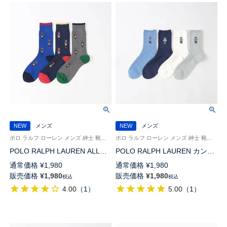
NEW
メンズ
NEW
メンズ
ポロ ラルフ ローレン メンズ 紳士 靴下 カジュアル 26SS
ポロ ラルフ ローレン メンズ 紳士 靴下 カジュアル 26SS
POLO RALPH LAUREN ALL
POLO RALPH LAUREN カント
OVERシーズンベア ポロベア
リーベア刺繍 ポロベア 20cm丈
通常価格
¥
1,980
通常価格
¥
1,980
25cm丈 クルー丈 ソックス
ソックス【25-27cm】【27-
販売価格
¥
1,980
販売価格
¥
1,980
税込
税込
02012512
29cm】 02012511
4.00
（
1
）
5.00
（
1
）