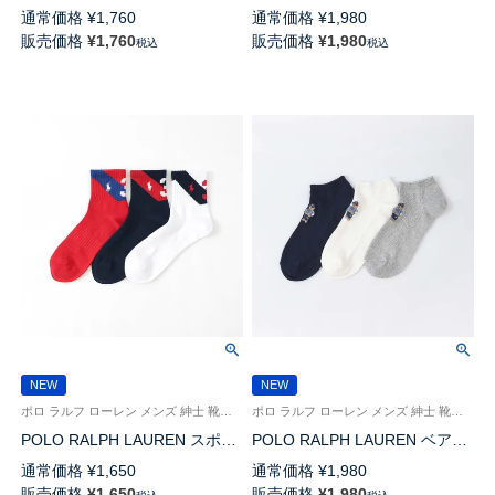
スソックス BNC 9×1リブ 特大
工 リブ ポロポニー刺しゅう ワ
通常価格
¥
1,760
通常価格
¥
1,980
寸 クルー丈 【29-31cm】
ンポイント 特大寸 大きいサイ
販売価格
¥
1,760
販売価格
¥
1,980
税込
税込
02042040
ズ クルー丈 ソックス【28-
30cm】02032313
NEW
NEW
ポロ ラルフ ローレン メンズ 紳士 靴下 26SS
ポロ ラルフ ローレン メンズ 紳士 靴下 26SS
POLO RALPH LAUREN スポー
POLO RALPH LAUREN ベア刺
ツ No.3 ショート丈 ソックス
繍 ポロベア オーガニックコッ
通常価格
¥
1,650
通常価格
¥
1,980
02022339
トン混 足底鹿の子編み スニー
販売価格
¥
1,650
販売価格
¥
1,980