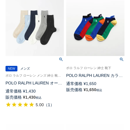
ポロ ラルフ ローレン 紳士 靴下
NEW
メンズ
POLO RALPH LAUREN カラー
ポロ ラルフ ローレン メンズ 紳士 靴下 カジュアル 26SS
ブロックローカット ワンポイン
POLO RALPH LAUREN オーガ
通常価格
¥
1,650
ト刺しゅう オーガニックコット
ニックコットン混 リンクススト
販売価格
¥
1,650
税込
通常価格
¥
1,430
ン混 スニーカー丈 メンズ ソッ
ライプ 20cm ミドル丈 ソックス
販売価格
¥
1,430
クス 02022288
税込
【25-27cm】【27-29cm】
5.00
（
1
）
02012510