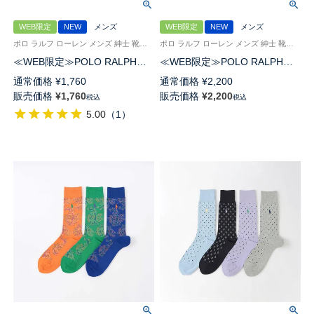
WEB限定
NEW
メンズ
WEB限定
NEW
メンズ
ポロ ラルフ ローレン メンズ 紳士 靴下 カジュアル 26SS
ポロ ラルフ ローレン メンズ 紳士 靴下 カジュアル 26SS
≪WEB限定≫POLO RALPH
≪WEB限定≫POLO RALPH
LAUREN オーガニックコットン
LAUREN GLEN PLAID WITH
通常価格
¥
1,760
通常価格
¥
2,200
混 TIE DYE クルー丈 ソックス
EMBROIDERY クルー丈 ソック
販売価格
¥
1,760
販売価格
¥
2,200
税込
税込
メンズ 92012545
ス メンズ 92012543
5.00
（
1
）