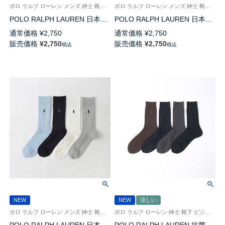
ポロ ラルフ ローレン メンズ 紳士 靴下 26SS
ポロ ラルフ ローレン メンズ 紳士 靴下 26SS
POLO RALPH LAUREN 日本製
POLO RALPH LAUREN 日本製
アメリカンシーアイランドコッ
アメリカンシーアイランドコッ
通常価格
¥
2,750
通常価格
¥
2,750
トン マドラスチェック クルー
トン ピンチェック クルー丈 ソ
販売価格
¥
2,750
販売価格
¥
2,750
税込
税込
丈 ソックス 02042712
ックス 02042711
NEW
NEW
涼しい
ポロ ラルフ ローレン メンズ 紳士 靴下 26SS
ポロ ラルフ ローレン 紳士 靴下 ビジネス 26SS