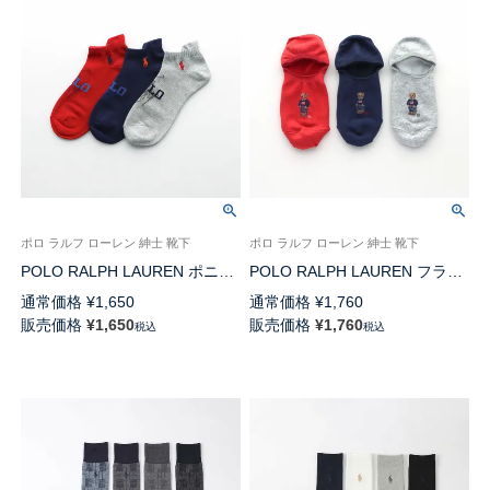
ポロ ラルフ ローレン 紳士 靴下
ポロ ラルフ ローレン 紳士 靴下
POLO RALPH LAUREN ポニー
POLO RALPH LAUREN フラッ
ローカット ワンポイント刺しゅ
グベア フットカバー オーガニ
通常価格
¥
1,650
通常価格
¥
1,760
う オーガニックコットン混 履
ックコットン混 メンズ ソック
販売価格
¥
1,650
販売価格
¥
1,760
税込
税込
き口タブ付きスニーカー丈 メン
ス 02022286
ズ ソックス 02022287