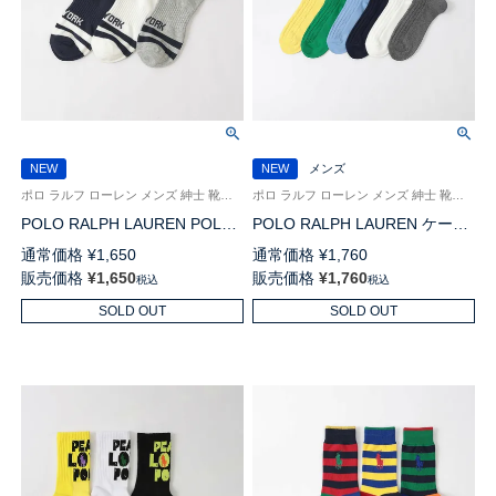
NEW
NEW
メンズ
ポロ ラルフ ローレン メンズ 紳士 靴下 26SS
ポロ ラルフ ローレン メンズ 紳士 靴下 26SS
POLO RALPH LAUREN POLO
POLO RALPH LAUREN ケーブ
SPORT 踵タブ付き オーガニッ
ルクォーター オーガニックコッ
通常価格
¥
1,650
通常価格
¥
1,760
クコットン混スニーカー丈 ソッ
トン混 15cm ショート丈 ソック
販売価格
¥
1,650
販売価格
¥
1,760
税込
税込
クス【25-27cm】【27-29cm】
ス 02022331
02022332
SOLD OUT
SOLD OUT