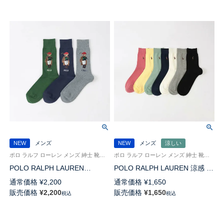
NEW
メンズ
NEW
メンズ
涼しい
ポロ ラルフ ローレン メンズ 紳士 靴下 カジュアル 26SS
ポロ ラルフ ローレン メンズ 紳士 靴下 ビジネス カジュアル 26SS
POLO RALPH LAUREN
POLO RALPH LAUREN 涼感 鹿
SOCIETY BEAR ポロベア 25cm
の子編み オーガニックコットン
通常価格
¥
2,200
通常価格
¥
1,650
クルー丈 ソックス 日本製
混 マルチPP 20cm ミドル丈 ソ
販売価格
¥
2,200
販売価格
¥
1,650
税込
税込
02012516
ックス 02012513