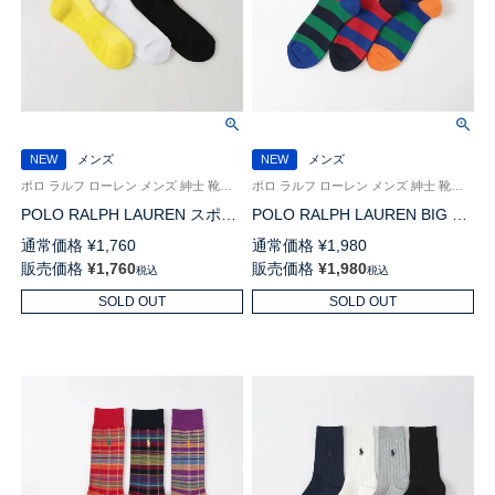
NEW
メンズ
NEW
メンズ
ポロ ラルフ ローレン メンズ 紳士 靴下 カジュアル 26SS
ポロ ラルフ ローレン メンズ 紳士 靴下 カジュアル 26SS
POLO RALPH LAUREN スポー
POLO RALPH LAUREN BIG ポ
ツ PEACE LOVE ミドル クルー
ロポニーボーダー オーガニック
通常価格
¥
1,760
通常価格
¥
1,980
丈 ソックス 02012536
コットン混 20cm ミドル丈 ソッ
販売価格
¥
1,760
販売価格
¥
1,980
税込
税込
クス 02012519
SOLD OUT
SOLD OUT