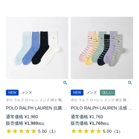
NEW
メンズ
NEW
メンズ
涼しい
ポロ ラルフ ローレン メンズ 紳士 靴下 カジュアル 26SS
ポロ ラルフ ローレン メンズ 紳士 靴下 カジュアル 26SS
POLO RALPH LAUREN 抗菌防
POLO RALPH LAUREN 涼感 ボ
臭 メッシュ 20cm ミドル丈 ソ
ーダーメッシュ 20cm ミドル丈
通常価格
¥
1,980
通常価格
¥
1,760
ックス 日本製【25-27cm】
ソックス 02012537
販売価格
¥
1,980
販売価格
¥
1,760
税込
税込
【27-29cm】02012538
5.00
（
1
）
5.00
（
1
）