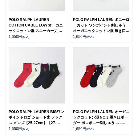
POLO RALPH LAUREN
POLO RALPH LAUREN ポニーロ
COTTON CABLE LOW オーガニ
ーカット ワンポイント刺しゅう
ックコットン混 スニーカー丈 ソ
オーガニックコットン混 履き口タ
ックス 02022320
ブ付きスニーカー丈 メンズ ソッ
1,650
円
1,650
円
(税込)
(税込)
クス 02022287
POLO RALPH LAUREN BIGワン
POLO RALPH LAUREN オーガニ
ポイントロゴ ショート丈 ソック
ックコットン混 NO.3 履き口ボー
ス メンズ【25-27cm】【27-
ダー ポロポニー刺しゅう スニー
29cm】02022202
カー丈 ソックス メンズ【25-
1,650
円
1,650
円
(税込)
(税込)
27cm】【27-29cm】02022323