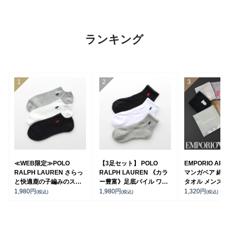
ランキング
≪WEB限定≫POLO
【3足セット】 POLO
EMPORIO ARM
RALPH LAUREN さらっ
RALPH LAUREN 《カラ
マンガベア 綿1
と快適鹿の子編みのスニ
ー豊富》足底パイル ワン
タオル メンズ【
ーカー丈ソックス 【3足
ポイントソックス ショー
短翌日発送】 02
1,980
円
1,980
円
1,320
円
(税込)
(税込)
(税込)
セット】 ワンポイント メ
ト丈 アーチサポート メン
ンズ レディース
ズ 92009604
92022800