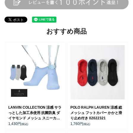
おすすめ商品
LANVIN COLLECTION 涼感 サラ
POLO RALPH LAUREN 涼感 総
っとした加工糸使用 抗菌防臭 ダ
メッシュ フットカバー かかと滑
イヤモンド メッシュ スニーカー
り止め付き 02022321
丈 カジュアル ソックス メンズ 日
1,430
円
1,760
円
(税込)
(税込)
本製 02452323