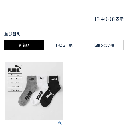
1
件中
1
-
1
件表示
並び替え
新着順
レビュー順
価格が安い順