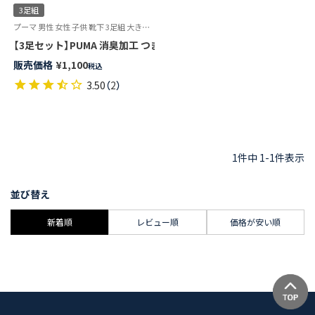
3足組
プーマ 男性 女性 子供 靴下 3足組 大きいサイズ 小さいサイズ
【3足セット】PUMA 消臭加工 つま先かかと補強 アーチサポート 異柄ロ
販売価格
¥
1,100
税込
3.50
（
2
）
1
件中
1
-
1
件表示
並び替え
新着順
レビュー順
価格が安い順