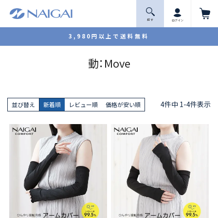
探 す
ログイン
3,980円以上で送料無料
動：Move
4
件中
1
-
4
件表示
並び替え
新着順
レビュー順
価格が安い順