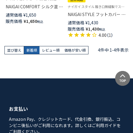
NAIGAI COMFORT シルク混 極
ナイガイ スタイル 履き口無縫製でストレスフリー カバーソックス【23-25cm】【25-27cm】【27-29cm】
薄 フットカバー 浅履き かかと
NAIGAI STYLE フットカバー 鹿
通常価格
¥
1,650
滑り止め付き レディース
の子編み 浅履き かかと滑り止
販売価格
¥
1,650
税込
通常価格
¥
1,430
03070401
め付き メンズ 【365日最短翌日
販売価格
¥
1,430
税込
発送】 02352111
4.00
（
1
）
4
件中
1
-
4
件表示
並び替え
新着順
レビュー順
価格が安い順
お支払い
Amazon Pay、クレジットカード、代金引換、銀行振込、コ
ンビニ後払いがご利用になれます。詳しくはご利用ガイドを
ご利用ください。