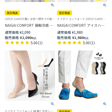
翌日発送
翌日発送
20代から40代の働く女性へ野外での紫外線対策に！冷感に優れた素材を使用したアームカバー 雑貨小物
ナイガイ コンフォート 20代から40代の働く女性へ野外での紫外線対策に！冷感に優れた素材を使用したアームカバー 雑貨小物
NAIGAI COMFORT 接触冷感 ア
NAIGAI COMFORT アイスハウ
イスハウス リブアームカバー
ス接触冷感 アームカバー ロン
通常価格
¥
2,090
通常価格
¥
1,980
ロング丈 48cm 無地 ナイガイ
グ丈 48cm 無地 ひんやり UVカ
販売価格
¥
2,090
販売価格
¥
1,980
税込
税込
製・ひんやり UVカット 【365日
ット【365日最短翌日発送】
5.00
（
1
）
5.00
（
1
）
最短翌日発送】03072525
03072521
ナイガイ コンフォート 絹 働く女性へデイリーフットケア 素足でいるより気持ち良い カバーソックス 旧03070201
翌日発送