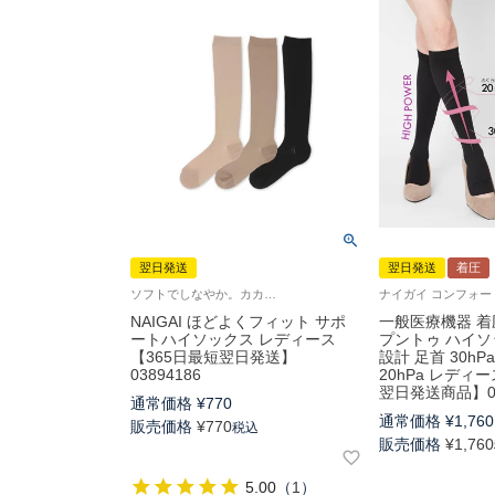
翌日発送
翌日発送
着圧
ソフトでしなやか。カカト付。婦人靴下
NAIGAI ほどよくフィット サポ
一般医療機器 着
ートハイソックス レディース
プントゥ ハイソ
【365日最短翌日発送】
設計 足首 30h
03894186
20hPa レディー
翌日発送商品】03
通常価格
¥
770
通常価格
¥
1,760
販売価格
¥
770
税込
販売価格
¥
1,760
5.00
（
1
）