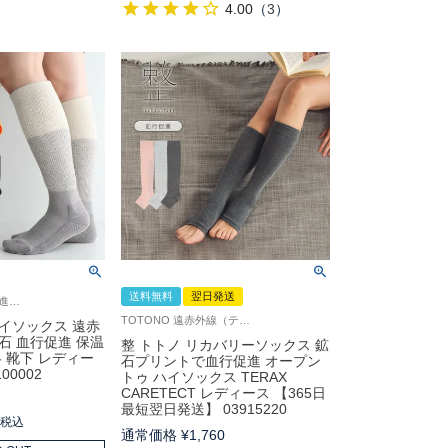
4.00
（
3
）
送料無料
翌日発送
鉱石プリント 血行促進・温感維持
TOTONO 遠赤外線（テラヘルツ光波含む） トゥーレス Femtech フェムテック
イソックス 遠赤
石 血行促進 保温
整 トトノ リカバリーソックス 鉱
冬 靴下 レディー
石プリントで血行促進 オープン
00002
トゥ ハイソックス TERAX
CARETECT レディース 【365日
0
最短翌日発送】 03915220
0
税込
通常価格
¥
1,760