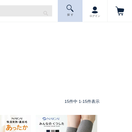
探 す
ログイン
15
件中
1
-
15
件表示