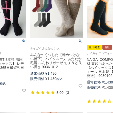
翌日発送
着圧
ナイガイ みんなのくつした 介護 履きやすい ユニバーサルデザイン
5本指 着圧ソックス 加圧ソックス 弾性ストッキング 旅行 出張
みんなのくつした【締めつけな
い靴下】 ハイクルー丈 あたたか
ORT 5本指 着圧
NAIGAI COM
毛混 ふんわりガーゼ ちょうど良
ソックス】 レデ
材 裏起毛あっ
い長さ 90361012
【365日最短翌日
【ハイソックス
9
ィース 日本製 
通常価格
¥
1,430
発送】 9030102
販売価格
¥
1,430
税込
通常価格
¥
1,43
税込
販売価格
¥
1,43
5.00
（
3
）