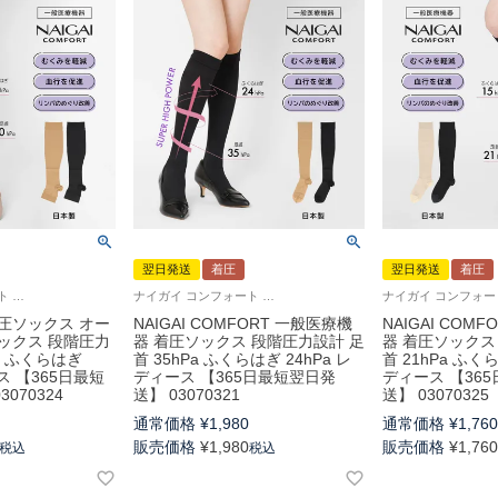
翌日発送
着圧
翌日発送
着圧
ナイガイ コンフォート 着圧 弾性ストッキング 脚のむくみ予防 血行促進に 旅行 婦人 靴下
ナイガイ コンフォート スーパーハイパワー 引き締め 脚のむくみ予防 弾性ストッキング 血行促進 リンパのめぐりを改善 旅行
圧ソックス オー
NAIGAI COMFORT 一般医療機
NAIGAI COM
ックス 段階圧力
器 着圧ソックス 段階圧力設計 足
器 着圧ソックス
Pa ふくらはぎ
首 35hPa ふくらはぎ 24hPa レ
首 21hPa ふくら
ス 【365日最短
ディース 【365日最短翌日発
ディース 【36
070324
送】 03070321
送】 03070325
通常価格
¥
1,980
通常価格
¥
1,76
販売価格
¥
1,980
販売価格
¥
1,76
税込
税込