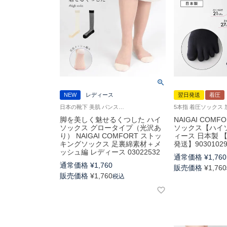
NEW
レディース
翌日発送
着圧
日本の靴下 美肌 パンストソックス 婦人 足裏メッシュで通気性◎
脚を美しく魅せるくつした ハイ
NAIGAI COMF
ソックス グロータイプ（光沢あ
ソックス【ハイ
り） NAIGAI COMFORT ストッ
ィース 日本製 
キングソックス 足裏綿素材＋メ
発送】9030102
ッシュ編 レディース 03022532
通常価格
¥
1,760
通常価格
¥
1,760
販売価格
¥
1,760
販売価格
¥
1,760
税込