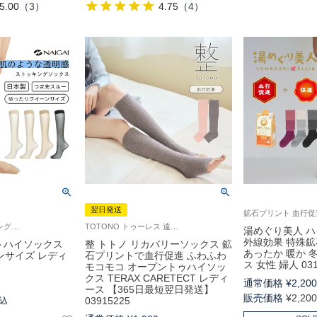
5.00
（
3
）
4.75
（
4
）
翌日発送
婦人靴下・ストッキングストッキング生地のソックスゆったりめのクイーンサイズです。
TOTONO トゥーレス 遠赤外線（テラヘルツ光波含む） 締めつけない あたたかい 女性 婦人 Femtech フェムテック
湯めぐり美人 ハ
外線効果 特殊鉱
ンストハイソックス
整 トトノ リカバリーソックス 鉱
あったか 暖か 
ンサイズ レディ
石プリントで血行促進 ふわふわ
ス 女性 婦人 031
モコモコ オープントゥハイソッ
クス TERAX CARETECT レディ
通常価格
¥
2,20
ース 【365日最短翌日発送】
販売価格
¥
2,20
03915225
込