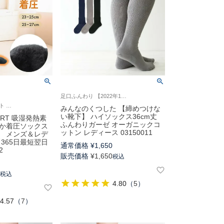
足口ふんわり 【2022年11/11 朝日新聞広告掲載】ユニバーサルデザイン 介護 履きやすい
ナイガイ コンフォート 裏起毛 冬用 あったかい ユニセックス 旅行 出張 着圧ソックス
みんなのくつした 【締めつけな
い靴下】 ハイソックス36cm丈
FORT 吸湿発熱素
ふんわりガーゼ オーガニックコ
たか着圧ソックス
ットン レディース 03150011
】 メンズ＆レデ
【365日最短翌日
通常価格
¥
1,650
2
販売価格
¥
1,650
税込
0
0
税込
4.80
（
5
）
4.57
（
7
）