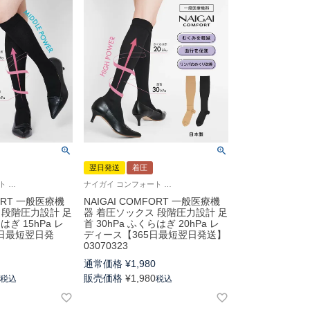
翌日発送
着圧
ナイガイ コンフォート 引き締め（ミドルパワー） 弾性ストッキング 脚のむくみ 血行促進 リンパのめぐりを改善 婦人 靴下 脚のハリや疲れ予防に
ナイガイ コンフォート 引き締め効果（ハイパワー） 弾性ストッキング 脚のむくみ 血行促進 リンパのめぐりを改善
FORT 一般医療機
NAIGAI COMFORT 一般医療機
 段階圧力設計 足
器 着圧ソックス 段階圧力設計 足
はぎ 15hPa レ
首 30hPa ふくらはぎ 20hPa レ
5日最短翌日発
ディース【365日最短翌日発送】
03070323
0
通常価格
¥
1,980
0
販売価格
¥
1,980
税込
税込