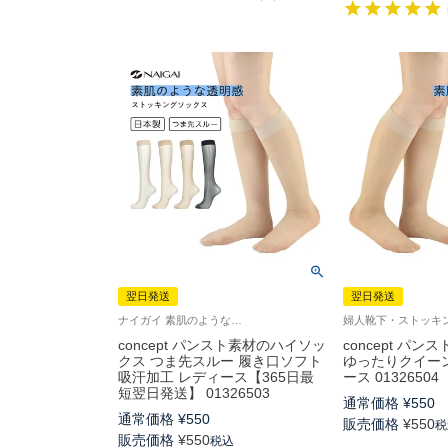
翌日発送
翌日発送
ナイガイ 素肌のような透明感 パンストハイソックス 巾広ソフト口ゴム 丈夫 婦人 靴下 ストッキングストッキング生地のソックス 01325503
concept パンスト素材のハイソッ
concept パ
クス つま先スルー 履き口ソフト
ゆったりクイー
吸汗加工 レディース【365日最
ース 01326504
短翌日発送】 01326503
通常価格
¥
550
通常価格
¥
550
販売価格
¥
550
税
販売価格
¥
550
税込