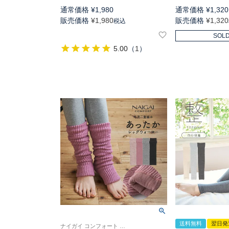
通常価格
¥
1,980
通常価格
¥
1,320
販売価格
¥
1,980
販売価格
¥
1,320
税込
SOLD
5.00
（
1
）
送料無料
翌日発
ナイガイ コンフォート 手首や足首の防寒 しっかりあったか 毛混 2重編み