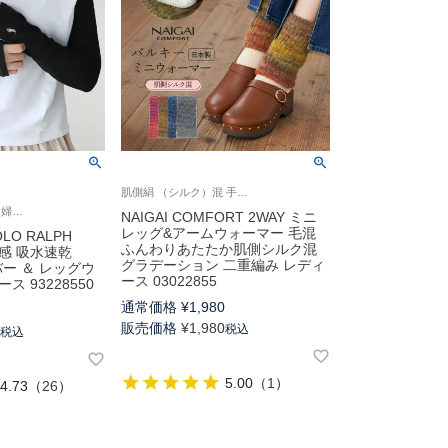
肌側絹 （シルク）混 手首や足首の防寒 ナイガイ コンフォート 日本製 ふんわりあったか 女性 婦人 プレゼント ギフト
ポロ ラルフローレン 婦人 ひんやりさらっとした接触冷感 2025SS
NAIGAI COMFORT 2WAY ミニ
レッグ&アームウォーマー 毛混
O RALPH
ふんわりあたたか肌側シルク混
冷感 吸水速乾
グラデーション 二重編み レディ
バー ＆ レッグウ
ース 03022855
ス 93228550
通常価格
¥
1,980
0
販売価格
¥
1,980
税込
0
税込
5.00
（
1
）
4.73
（
26
）