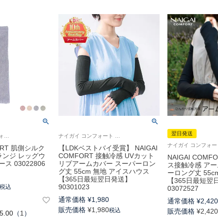
翌日発送
レディース レッグウォーマー ナイガイ コンフォート
ナイガイ コンフォート エルディーケーベストバイ 20代から40代の働く女性へ野外での紫外線対策に！冷感に優れた素材を使用 ひんやり
FORT 肌側シルク
【LDKベストバイ受賞】 NAIGAI
ランジ レッグウ
COMFORT 接触冷感 UVカット
NAIGAI COM
 03022806
リブアームカバー スーパーロン
ス接触冷感 アー
グ丈 55cm 無地 アイスハウス
ーロング丈 55c
【365日最短翌日発送】
【365日最短翌
90301023
税込
03072527
通常価格
¥
1,980
通常価格
¥
2,42
販売価格
¥
1,980
税込
販売価格
¥
2,42
5.00
（
1
）