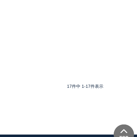
17
件中
1
-
17
件表示