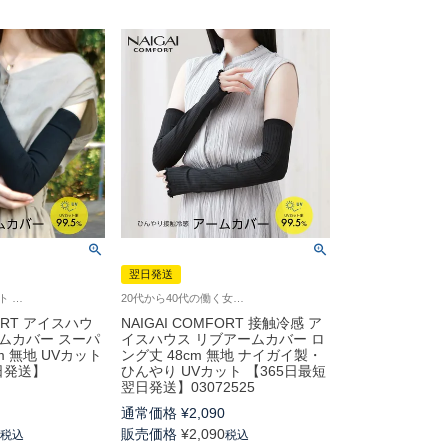
翌日発送
ナイガイ コンフォート 20代から40代の働く女性へ野外での紫外線対策に！冷感に優れた素材を使用したアームカバー ひんやり
20代から40代の働く女性へ野外での紫外線対策に！冷感に優れた素材を使用したアームカバー 雑貨小物
FORT アイスハウ
NAIGAI COMFORT 接触冷感 ア
ムカバー スーパ
イスハウス リブアームカバー ロ
m 無地 UVカット
ング丈 48cm 無地 ナイガイ製・
日発送】
ひんやり UVカット 【365日最短
翌日発送】03072525
0
通常価格
¥
2,090
0
販売価格
¥
2,090
税込
税込