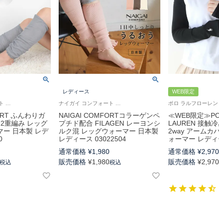
ス
レディース
WEB限定
ナイガイ コンフォート 綿・絹 コットン・シルク混 手首や足首の冷えに 空調対策 レッグウォーマー アームウォーマー
ナイガイ コンフォート フィラゲン しっとりとした肌ざわり 女性 婦人
FORT ふんわりガ
NAIGAI COMFORTコラーゲンペ
≪WEB限定≫POL
 2重編み レッグ
プチド配合 FILAGEN レーヨンシ
LAUREN 接触
ー 日本製 レデ
ルク混 レッグウォーマー 日本製
2way アームカ
0
レディース 03022504
ォーマー レディー
通常価格
¥
1,980
通常価格
¥
2,97
販売価格
¥
1,980
販売価格
¥
2,97
税込
税込