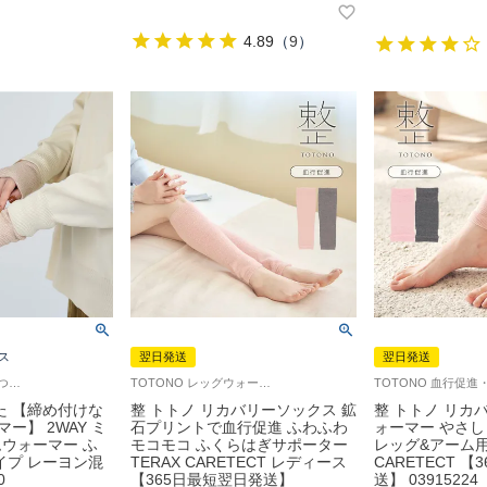
4.89
（
9
）
ス
翌日発送
翌日発送
ナイガイ みんなのくつした レッグウォーマー 介護 履きやすい ユニバーサルデザイン
TOTONO レッグウォーマー 遠赤外線（テラヘルツ光波含む） 女性 婦人 締めつけない あたたかい Femtech フェムテック
た 【締め付けな
整 トトノ リカバリーソックス 鉱
整 トトノ リカ
ー】 2WAY ミ
石プリントで血行促進 ふわふわ
ォーマー やさ
ウォーマー ふ
モコモコ ふくらはぎサポーター
レッグ&アーム用 
イプ レーヨン混
TERAX CARETECT レディース
CARETECT 
0
【365日最短翌日発送】
送】 03915224