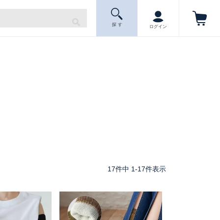
探 す
ログイン
17
件中
1
-
17
件表示