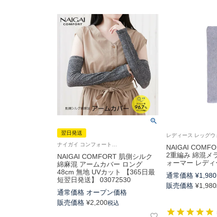
翌日発送
ナイガイ コンフォート野外 紫外線対策 肌にやさしい素材を使用 UV対策 日焼け対策 レディース
NAIGAI COM
2重編み 綿混メ
NAIGAI COMFORT 肌側シルク
ォーマー レディース
綿麻混 アームカバー ロング
48cm 無地 UVカット 【365日最
通常価格
¥
1,980
短翌日発送】 03072530
販売価格
¥
1,980
通常価格
オープン価格
販売価格
¥
2,200
税込