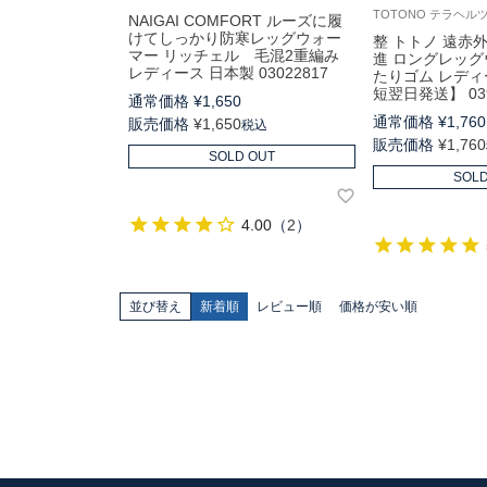
NAIGAI COMFORT ルーズに履
けてしっかり防寒レッグウォー
整 トトノ 遠赤
マー リッチェル 毛混2重編み
進 ロングレッグ
レディース 日本製 03022817
たりゴム レディ
短翌日発送】 039
通常価格
¥
1,650
通常価格
¥
1,760
販売価格
¥
1,650
税込
販売価格
¥
1,760
SOLD OUT
SOLD
4.00
（
2
）
並び替え
新着順
レビュー順
価格が安い順