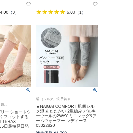
4.00
（
3
）
5.00
（
1
）
絹 （シルク）混 手首や足首の防寒 厚手 ナイガイ コンフォート 日本製
TOTONO 血行促進・遠赤外線 テラヘルツ光波含む 締めつけない あたたかい 冷え対策 温活 Femtech フェムテック
★NAIGAI COMFORT 肌側シル
ク混 あたたかい 2重編み バルキ
バリー ショートウ
ーウールの2WAY ミニレッグ&ア
しくフィットする
ームウォーマー レディース
TERAX
03022820
【365日最短翌日発