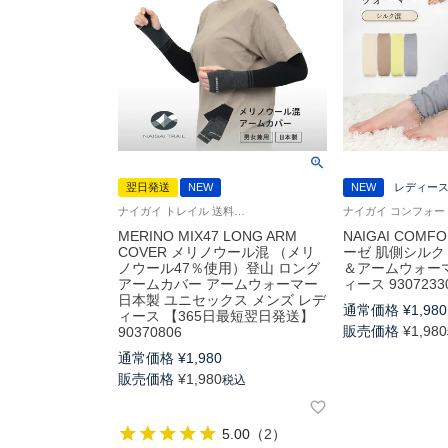
翌日発送
NEW
NEW
レディー
ナイガイ トレイル 送料無料 マラソン ランニング キャンプ アウトドア グッズ 登山 マラソン トレイルランニング ウール
MERINO MIX47 LONG ARM
NAIGAI COM
COVER メリノウール混 （メリ
ーゼ 肌側シルク
ノウール47％使用）登山 ロング
＆アームウォーマ
アームカバー アームウォーマー
ィース 9307233
日本製 ユニセックス メンズ レデ
通常価格
¥
1,980
ィース 【365日最短翌日発送】
販売価格
¥
1,980
90370806
通常価格
¥
1,980
販売価格
¥
1,980
税込
5.00
（
2
）