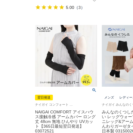
5.00
（
3
）
翌日発送
メンズ
レディー
ナイガイ コンフォート 20代から40代の働く女性へ野外での紫外線対策に！冷感に優れた素材を使用したアームカバー 雑貨小物
NAIGAI COMFORT アイスハウ
みんなのくつし
ス接触冷感 アームカバー ロング
い レッグウォーマ
丈 48cm 無地 ひんやり UVカッ
ニレッグ&アーム
ト【365日最短翌日発送】
んわりガーゼタ
03072521
日本製 0315002