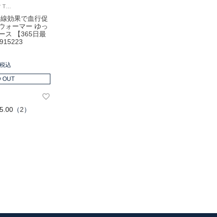
TOTONO テラヘルツ TERAX CARETECTで 遠赤外線（テラヘルツ光波含む）効果 Femtech（フェムテック） 締めつけない あたたかい
外線効果で血行促
ウォーマー ゆっ
ース 【365日最
15223
税込
 OUT
5.00
（
2
）