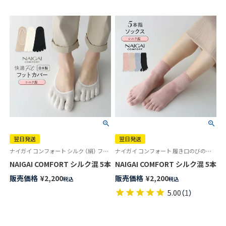
翌日発送
翌日発送
ナイガイ コンフォート シルク （絹） フットカバー 足先ソックス 婦人 旧03022263
ナイガイ コンフォート 履き口のびのび シルク 5本指 靴下 婦人
NAIGAI COMFORT シルク混 5本指 カバーソックス ホールガーメ
NAIGAI COMFORT シルク混 
販売価格
¥
2,200
販売価格
¥
2,200
税込
税込
5.00
（
1
）