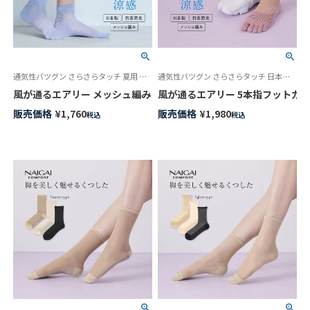
通気性バツグン さらさらタッチ 夏用 日本製 女性 婦人 靴下
通気性バツグン さらさらタッチ 日本製 女性 婦人 靴下
風が通るエアリー メッシュ編み ソックス クルー丈 レディース NAIGAI C
風が通るエアリー 5本指フットカバーソッ
販売価格
¥
1,760
販売価格
¥
1,980
税込
税込