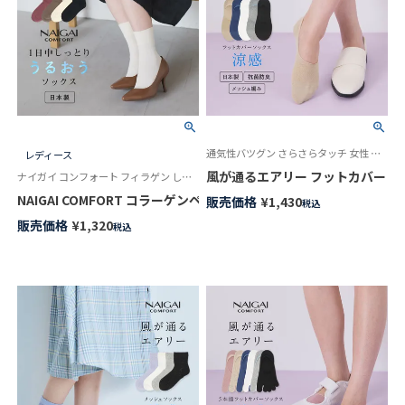
通気性バツグン さらさらタッチ 女性 婦人 靴下 カバーソックス 日本製
レディース
風が通るエアリー フットカバー レディース
ナイガイ コンフォート フィラゲン しっとりとした肌ざわり 日本製 女性 婦人 靴下
NAIGAI COMFORT コラーゲンペプチド配合 FILAGEN ワイドくちゴ
販売価格
¥
1,430
税込
販売価格
¥
1,320
税込