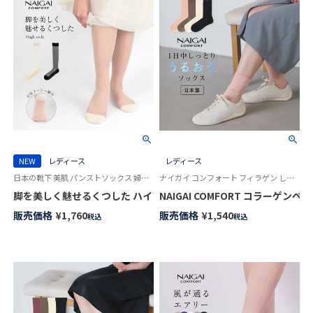
NEW
レディース
レディース
日本の靴下 美肌 パンストソックス 婦人 足裏メッシュで通気性◎
ナイガイ コンフォート フィラゲン しっとりとした肌ざわり 日本製 婦人 靴下
脚を美しく魅せるくつした ハイソックス グロータイプ（光沢あり） NAIG
NAIGAI COMFORT コラーゲン
販売価格
¥
1,760
販売価格
¥
1,540
税込
税込