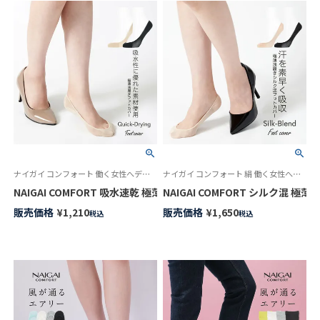
ナイガイ コンフォート 働く女性へデイリー フットケア素足でいるより気持ち良い吸水速乾素材 カバーソックス
ナイガイ コンフォート 絹 働く女性へデイリーフットケア 素足でいるより気持ち良い カバーソックス 旧03070201
NAIGAI COMFORT 吸水速乾 極薄 フットカバー 浅履き かかと滑り止め
NAIGAI COMFORT シルク混 
販売価格
¥
1,210
販売価格
¥
1,650
税込
税込