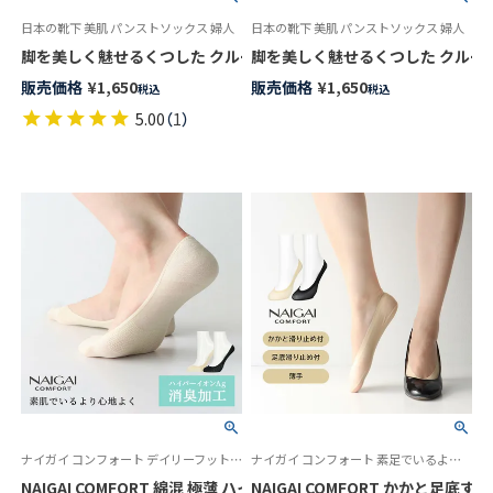
日本の靴下 美肌 パンストソックス 婦人
日本の靴下 美肌 パンストソックス 婦人
脚を美しく魅せるくつした クルー丈 マットタイプ NAIGAI COMFOR
脚を美しく魅せるくつした クルー丈 グロ
販売価格
¥
1,650
販売価格
¥
1,650
税込
税込
5.00
（
1
）
ナイガイ コンフォート デイリーフットケア 綿混素材 薄手 カバーソックス 素足でいるより気持ち良い
ナイガイ コンフォート 素足でいるより心地よく 履き口のごろつきが気になる時に ソックス 婦人 靴下
NAIGAI COMFORT かかと足底