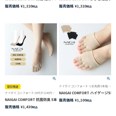
販売価格
¥
1,320
販売価格
¥
1,320
税込
税込
ナイガイ コンフォート つま先用 5本指 フットキャップ 婦人 靴下
翌日発送
NAIGAI COMFORT ハイゲージ
ナイガイ コンフォート 20代から40代の働く女性へデイリー フットケア！素足でいるより気持ち良いBacteria Buster（銀イオン練り込み異形断面ポリエステル使用）
NAIGAI COMFORT 抗菌防臭 5本指フットカバー カバーソックス か
販売価格
¥
1,100
税込
販売価格
¥
1,430
税込