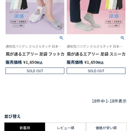
通気性バツグン さらさらタッチ 日本製 女性 婦人 靴下 カバーソックス
通気性バツグン さらさらタッチ 日本製 女性 婦人 靴下
風が通るエアリー 足袋 フットカバー 親指セパレート設計 レディース NAIGA
風が通るエアリー 足袋 スニーカー丈 ソ
販売価格
¥
1,650
販売価格
¥
1,650
税込
税込
SOLD OUT
SOLD OUT
18
件中
1
-
18
件表示
並び替え
新着順
レビュー順
価格が安い順