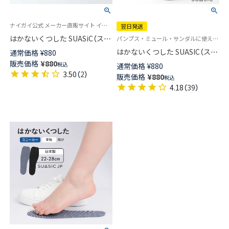
ナイガイ公式 メーカー直販サイト インソールと靴下の良いトコ取り はかない靴下
翌日発送
はかないくつした SUASiC（スア
パンプス・ミュール・サンダルに使える 新しい発想の靴下 フリーサイズ インソール
シック） 下駄用 足袋 抗菌防臭 ソ
はかないくつした SUASIC（スア
通常価格
¥
880
ックス レディース 96405201
シック） スリム＆ワイドタイプ
販売価格
¥
880
税込
通常価格
¥
880
抗菌防臭 ソックス メンズ レデ
3.50
（
2
）
販売価格
¥
880
税込
ィース 【365日最短翌日発送】
4.18
（
39
）
96405001