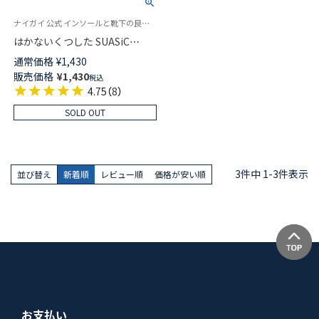
ナイガイ 公式 インソールと靴下の良いトコ取り はかない靴下 男性 旧96405200
はかないくつした SUASiC
JP（スアシック） スニーカー ＆
通常価格
¥
1,430
革靴用 消臭機能綿使用 ソック
販売価格
¥
1,430
税込
ス 男女兼用 02424210
4.75
（
8
）
SOLD OUT
3
件中
1
-
3
件表示
並び替え
新着順
レビュー順
価格が安い順
お支払い