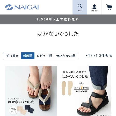
探 す
ログイン
3,980円以上で送料無料
はかないくつした
3
件中
1
-
3
件表示
並び替え
新着順
レビュー順
価格が安い順