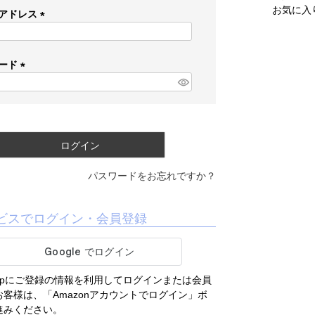
お気に入
アドレス
(
必
須
ード
)
(
必
須
)
ログイン
パスワードをお忘れですか？
ビスでログイン・会員登録
.co.jpにご登録の情報を利用してログインまたは会員
客様は、「Amazonアカウントでログイン」ボ
進みください。