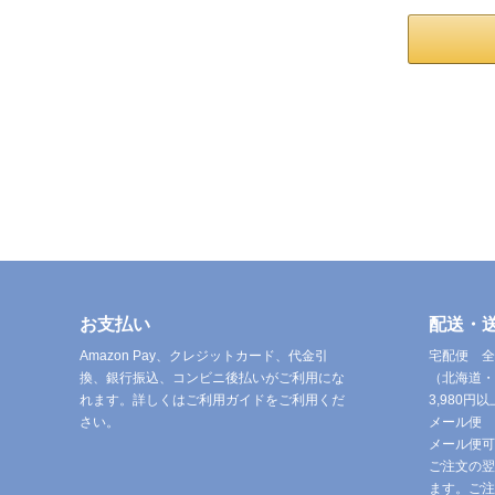
お支払い
配送・
Amazon Pay、クレジットカード、代金引
宅配便 全
換、銀行振込、コンビニ後払いがご利用にな
（北海道・
れます。詳しくはご利用ガイドをご利用くだ
3,980
さい。
メール便 
メール便可
ご注文の翌
ます。ご注