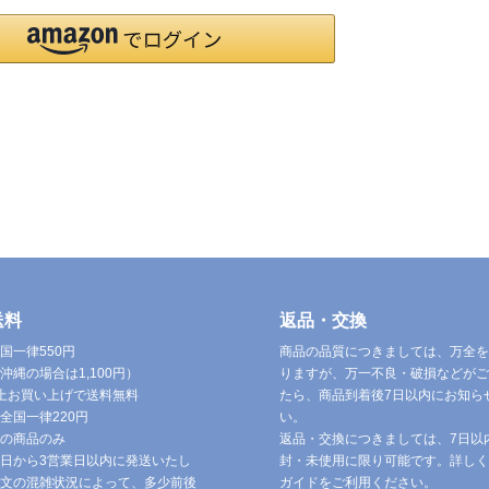
送料
返品・交換
国一律550円
商品の品質につきましては、万全を
沖縄の場合は1,100円）
りますが、万一不良・破損などがご
円以上お買い上げで送料無料
たら、商品到着後7日以内にお知ら
全国一律220円
い。
の商品のみ
返品・交換につきましては、7日以
日から3営業日以内に発送いたし
封・未使用に限り可能です。詳しく
文の混雑状況によって、多少前後
ガイドをご利用ください。