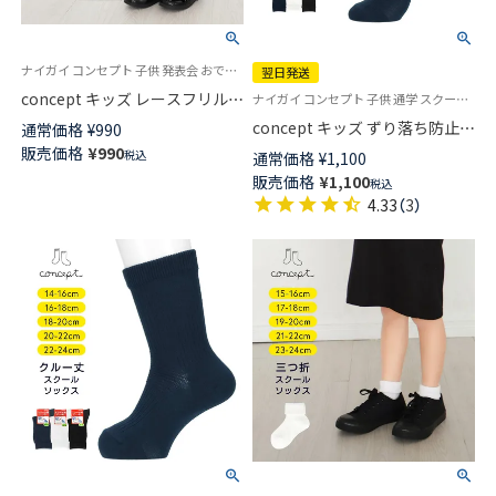
ナイガイ コンセプト 子供 発表会 おでかけ
翌日発送
concept キッズ レースフリル
ナイガイ コンセプト 子供 通学 スクールソックス 靴下 21S-17
ソックス 靴下 04521101 旧
concept キッズ ずり落ち防止
通常価格
¥
990
04521121
スクール ソックス ハイソック
販売価格
¥
990
税込
通常価格
¥
1,100
ス 足首パール編み かかと大き
販売価格
¥
1,100
税込
め 直角ヒール 【365日最短翌日
4.33
（
3
）
発送】04415090