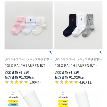
ポロ ラルフ ローレン キッズ 子供 靴下 旧 04835455
ポロ ラルフ ローレン キッズ 子供 靴下 ロゴ刺繍
POLO RALPH LAUREN I&T ベ
POLO RALPH LAUREN I&T ベ
ビー＆キッズ ソックス ロゴ 折
ビー キッズ ワンポイント リブ
通常価格
¥
1,320
通常価格
¥
1,320
り返し（3つ折り） ショート丈 ソ
ソックス クルー丈 04835406
販売価格
¥
1,320
販売価格
¥
1,320
税込
税込
ックス 04835565
5.00
（
4
）
4.91
（
11
）