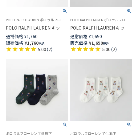
POLO RALPH LAUREN ポロ ラルフローレンキッズ 子供 靴下
POLO RALPH LAUREN ポロ ラルフローレンキッズ 子供 靴下
POLO RALPH LAUREN キッズ
POLO RALPH LAUREN キッズ
ソックス ミニベア ポロベア ク
FLAT KNIT LOWCUT フラット
通常価格
¥
1,760
通常価格
¥
1,650
ルー丈 日本製 04835200
ニット スニーカー丈 ソックス
販売価格
¥
1,760
販売価格
¥
1,650
税込
税込
日本製 04803725
5.00
（
2
）
5.00
（
2
）
ポロ ラルフローレン 子供 靴下
ポロ ラルフローレン 子供 靴下