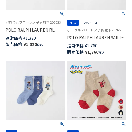
ポロ ラルフローレン 子供 靴下 2026SS
NEW
レディース
POLO RALPH LAUREN RL
ポロ ラルフローレン 子供 靴下 2026SS
Layette フラッグベア ポロベア
POLO RALPH LAUREN SAILING
通常価格
¥
1,320
キッズ ソックス 04883176
BEAR ポロベア キッズ ソックス
販売価格
¥
1,320
税込
通常価格
¥
1,760
04863757
販売価格
¥
1,760
税込