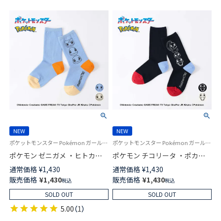
NEW
NEW
ポケットモンスター Pokémon ガールズ ボーイズ 子供
ポケットモンスター Pokémon ガールズ ボーイズ ギフト
ポケモン ゼニガメ ・ヒトカゲ
ポケモン チコリータ ・ポカブ
・フシギダネ プリント クルー
・ワニノコ プリント クルー丈
通常価格
¥
1,430
通常価格
¥
1,430
丈 ソックス キッズ 04147311
ソックス キッズ 04147310
販売価格
¥
1,430
販売価格
¥
1,430
税込
税込
SOLD OUT
SOLD OUT
5.00
（
1
）