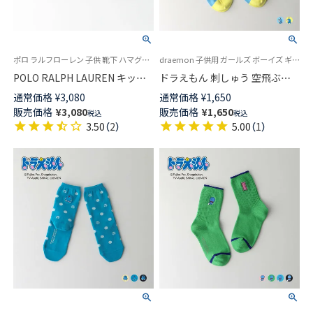
ポロ ラルフローレン 子供 靴下 ハマグリ パイルソックス
draemon 子供用 ガールズ ボーイズ ギフト プレゼント 無料ラッピング
POLO RALPH LAUREN キッズ
ドラえもん 刺しゅう 空飛ぶド
フラッグベア ポロベア ハマグ
ラえもん クルー丈 ソックス キ
通常価格
¥
3,080
通常価格
¥
1,650
リ ルームソックス 足底滑り止
ッズ 04137104
販売価格
¥
3,080
販売価格
¥
1,650
税込
税込
め付き 04803777
3.50
（
2
）
5.00
（
1
）