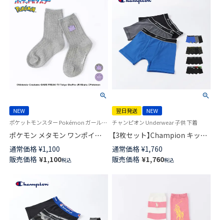
NEW
翌日発送
NEW
ポケットモンスター Pokémon ガールズ ボーイズ 靴下 子供
チャンピオン Underwear 子供 下着
ポケモン メタモン ワンポイン
【3枚セット】Champion キッズ
ト リブ クルー丈 ソックス キッ
ボクサーパンツ 抗菌防臭 前開
通常価格
¥
1,100
通常価格
¥
1,760
ズ 04147305
き Cotton Stretch Trunk 【365
販売価格
¥
1,100
販売価格
¥
1,760
税込
税込
日最短翌日発送】 95452002