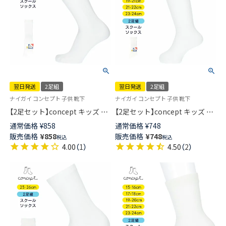
翌日発送
2足組
翌日発送
2足組
ナイガイ コンセプト 子供 靴下
ナイガイ コンセプト 子供 靴下
【2足セット】concept キッズ ず
【2足セット】concept キッズ ず
り落ち防止 スクールソックス
り落ち防止 スクールソックス
通常価格
¥
858
通常価格
¥
748
ハイソックス 足首パール編み
ハイソックス 足首パール編み
販売価格
¥
858
販売価格
¥
748
税込
税込
かかと大きめ 直角ヒール 通学
かかと大きめ 直角ヒール 通学
4.00
（
1
）
4.50
（
2
）
【365日最短翌日発送】04710091
【365日最短翌日発送】04710090