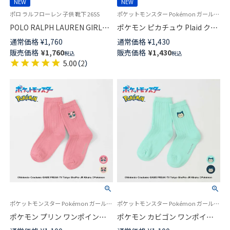
NEW
NEW
ポロ ラルフローレン 子供 靴下 26SS
ポケットモンスター Pokémon ガールズ ボーイズ 靴下
POLO RALPH LAUREN GIRLS
ポケモン ピカチュウ Plaid クル
ブルーベリー BEAR ポロベア キ
ー丈 ソックス キッズ 04147304
通常価格
¥
1,760
通常価格
¥
1,430
ッズ ソックス 04803754
販売価格
¥
1,760
販売価格
¥
1,430
税込
税込
5.00
（
2
）
ポケットモンスター Pokémon ガールズ ボーイズ ギフト プレゼント 無料ラッピング
ポケットモンスター Pokémon ガールズ ボーイズ
ポケモン プリン ワンポイント
ポケモン カビゴン ワンポイン
刺しゅう リブ クルー丈 ソック
ト 刺しゅう リブ クルー丈 ソッ