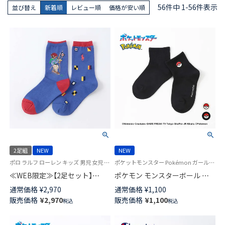
56
件中
1
-
56
件表示
並び替え
新着順
レビュー順
価格が安い順
2足組
NEW
NEW
ポロ ラルフ ローレン キッズ 男児 女児 靴下 カジュアル 26SS
ポケットモンスター Pokémon ガールズ ボーイズ 子供
≪WEB限定≫【2足セット】
ポケモン モンスターボール ワ
POLO RALPH LAUREN SAILING
ンポイント ショート丈 ソック
通常価格
¥
2,970
通常価格
¥
1,100
BEAR ＆ FLAG クルー丈 ソック
ス キッズ 04147306
販売価格
¥
2,970
販売価格
¥
1,100
税込
税込
ス キッズ 94821200