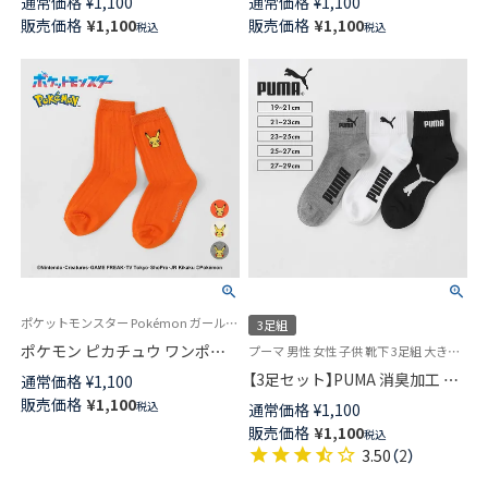
通常価格
¥
1,100
通常価格
¥
1,100
ス キッズ 04147303
クス キッズ 04147302
販売価格
¥
1,100
販売価格
¥
1,100
税込
税込
ポケットモンスター Pokémon ガールズ ボーイズ ギフト プレゼント 無料ラッピング
3足組
ポケモン ピカチュウ ワンポイ
プーマ 男性 女性 子供 靴下 3足組 大きいサイズ 小さいサイズ
ント 刺しゅう リブ クルー丈 ソ
【3足セット】PUMA 消臭加工 つ
通常価格
¥
1,100
ックス キッズ 04147301
ま先かかと補強 アーチサポート
販売価格
¥
1,100
税込
通常価格
¥
1,100
異柄ロゴ ショート丈 スポーツ
販売価格
¥
1,100
税込
ソックス メンズ レディース キ
3.50
（
2
）
ッズ 92823999