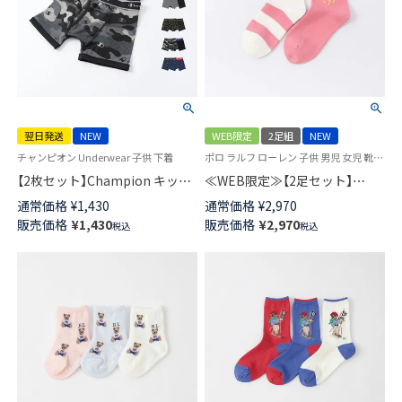
翌日発送
NEW
WEB限定
2足組
NEW
チャンピオン Underwear 子供 下着
ポロ ラルフ ローレン 子供 男児 女児 靴下 カジュアル 26SS
【2枚セット】Champion キッズ
≪WEB限定≫【2足セット】
ボクサーパンツ 抗菌防臭 前開
POLO RALPH LAUREN CANDY
通常価格
¥
1,430
通常価格
¥
2,970
き Cotton Stretch Trunk 【365
SHOP STRIPE ＆ BIG POLO
販売価格
¥
1,430
販売価格
¥
2,970
税込
税込
日最短翌日発送】 95452001
PLAYER クルー丈 ソックス キッ
ズ 94821201