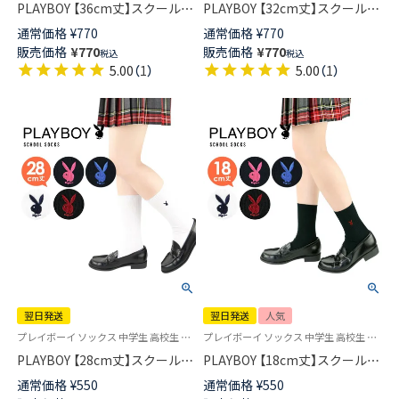
PLAYBOY 【36cm丈】スクールソ
PLAYBOY 【32cm丈】スクールソ
ックス ワンポイント 片面刺繍
ックス ワンポイント 片面刺繍
通常価格
¥
770
通常価格
¥
770
入り リブ レディース 【365日最
入り リブ レディース 【365日最
販売価格
¥
770
販売価格
¥
770
税込
税込
短翌日発送】03737754
短翌日発送】03737753
5.00
（
1
）
5.00
（
1
）
翌日発送
翌日発送
人気
プレイボーイ ソックス 中学生 高校生 学校 制服 靴下 旧03737352
プレイボーイ ソックス 中学生 高校生 学校 制服 靴下 03737351
PLAYBOY 【28cm丈】スクールソ
PLAYBOY 【18cm丈】スクールソ
ックス ワンポイント 片面刺繍
ックス ワンポイント 片面刺繍
通常価格
¥
550
通常価格
¥
550
入り リブ レディース 【365日最
入り リブ レディース 【365日最