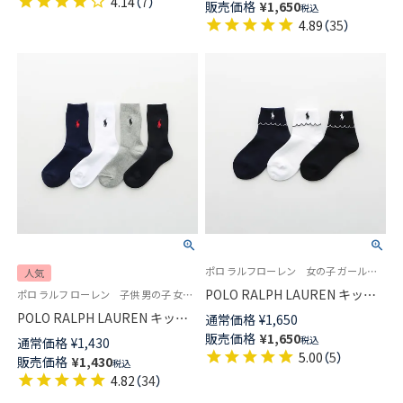
4.14
（
7
）
販売価格
¥
1,650
税込
【365日最短翌日発送】
4.89
（
35
）
04873500
ポロ ラルフローレン 女の子 ガールズ 子供 靴下 旧04803673
人気
POLO RALPH LAUREN キッズ
ポロ ラルフ ローレン 子供 男の子 女の子 スクールソックス
折り返し ピコットミシン フリ
POLO RALPH LAUREN キッズ
通常価格
¥
1,650
ル ワンポイント刺繍 ショート
綿混 リブ ワンポイント刺繍 ク
販売価格
¥
1,650
税込
通常価格
¥
1,430
ソックス 04803763
ルー丈 スクールソックス
5.00
（
5
）
販売価格
¥
1,430
税込
04863400
4.82
（
34
）