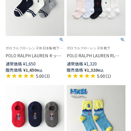
ポロ ラルフローレン 子供 日本製 靴下 ポロベア 2025SS
ポロ ラルフローレン 子供 靴下
POLO RALPH LAUREN キッズ
POLO RALPH LAUREN RL
PP刺繍 クリケット スニーカー
Layette 日本製 POLOロゴ刺繍
通常価格
¥
1,650
通常価格
¥
1,320
丈 ソックス 04863754
リブ クルー丈 ソックス キッズ
販売価格
¥
1,650
販売価格
¥
1,320
税込
税込
04885506
5.00
（
3
）
5.00
（
1
）