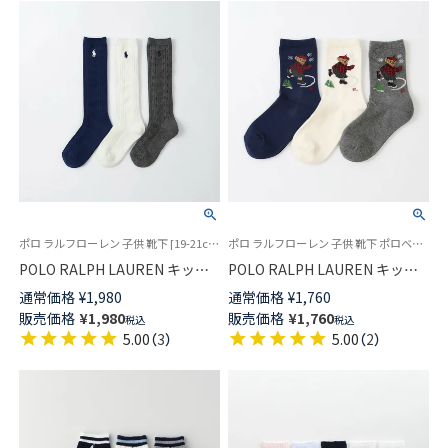
ポロ ラルフローレン 子供 靴下 [19-21cm][22-24cm] 2025FW
ポロ ラルフローレン 子供 靴下 ポロベア [19-21cm][22-24cm] 2025FW
POLO RALPH LAUREN キッズ
POLO RALPH LAUREN キッズ
CABLE ケーブル ポロポニー刺
オーガニックコットン混 スケー
通常価格
¥
1,980
通常価格
¥
1,760
しゅう ハイソックス 日本製
トベア ポロベア クルー丈 ソッ
販売価格
¥
1,980
販売価格
¥
1,760
税込
税込
04813711
クス 04803753
5.00
（
3
）
5.00
（
2
）