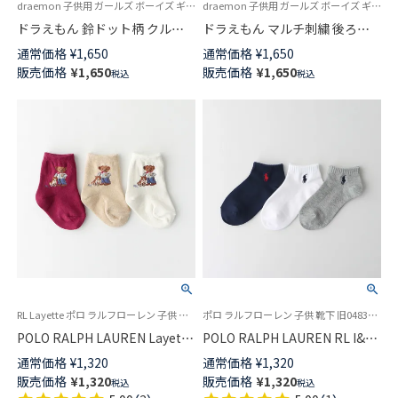
draemon 子供用 ガールズ ボーイズ ギフト プレゼント 無料ラッピング
draemon 子供用 ガールズ ボーイズ ギフト プレゼント 無料ラッピング
ドラえもん 鈴ドット柄 クルー
ドラえもん マルチ刺繍 後ろ姿
丈 ソックス キッズ 04137102
リブ クルー丈 ソックス キッズ
通常価格
¥
1,650
通常価格
¥
1,650
04137101
販売価格
¥
1,650
販売価格
¥
1,650
税込
税込
RL Layette ポロ ラルフローレン 子供 靴下 2024FW
ポロ ラルフローレン 子供 靴下 旧04835342
POLO RALPH LAUREN Layette
POLO RALPH LAUREN RL I&T
足底滑り止め付き アランアイル
日本製 PPゴースト スニーカー
通常価格
¥
1,320
通常価格
¥
1,320
ベア ポロベア ベビーソックス
丈 ソックス キッズ 04835362
販売価格
¥
1,320
販売価格
¥
1,320
税込
税込
04883175