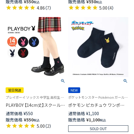
販売価格
¥
550
販売価格
¥
550
税込
税込
短翌日発送】03737752
短翌日発送】03737751
4.86
（
7
）
5.00
（
4
）
翌日発送
NEW
プレイボーイ ソックス 中学生 高校生 学校 制服 靴下 旧03737350
ポケットモンスター Pokémon ガールズ ボーイズ 靴下
PLAYBOY 【14cm丈】スクールソ
ポケモン ピカチュウ ワンポイ
ックス ワンポイント 片面刺繍
ント ショート丈 ソックス キッ
通常価格
¥
550
通常価格
¥
1,100
入り リブ レディース 【365日最
ズ 04147307
販売価格
¥
550
販売価格
¥
1,100
税込
税込
短翌日発送】03737750
5.00
（
2
）
SOLD OUT