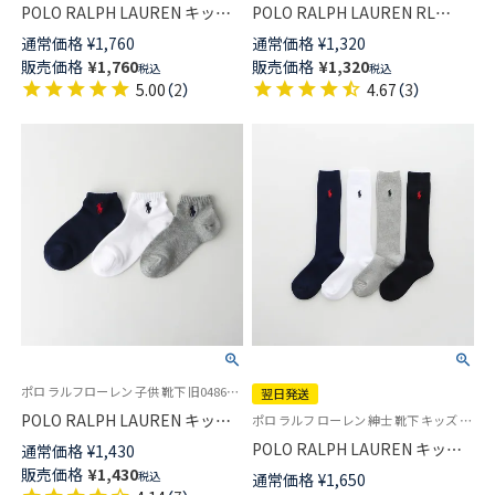
POLO RALPH LAUREN キッズ
POLO RALPH LAUREN RL
ソックス ミニベア ポロベア ク
Layette キッズ Tossedベア ク
通常価格
¥
1,760
通常価格
¥
1,320
ルー丈 04863200
ルー丈 ソックス 日本製
販売価格
¥
1,760
販売価格
¥
1,320
税込
税込
04883173
5.00
（
2
）
4.67
（
3
）
ポロ ラルフローレン 子供 靴下 旧04863342
翌日発送
POLO RALPH LAUREN キッズ
ポロ ラルフ ローレン 紳士 靴下 キッズ 子供
ワンポイント刺繍 スニーカー丈
POLO RALPH LAUREN キッズ
通常価格
¥
1,430
ソックス 日本製 04863362
綿混 リブ ハイソックス ワンポ
販売価格
¥
1,430
税込
通常価格
¥
1,650
イント刺繍 スクールソックス