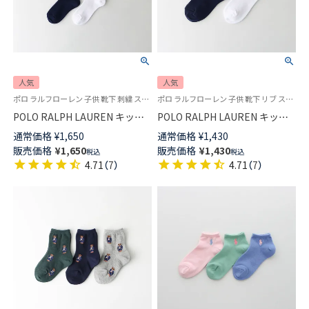
人気
人気
ポロ ラルフローレン 子供 靴下 刺繍 スクールソックス 学校
ポロ ラルフローレン 子供 靴下 リブ スクールソックス 学校
POLO RALPH LAUREN キッズ
POLO RALPH LAUREN キッズ
マルチカラーワンポイント リブ
マルチカラーワンポイント リブ
通常価格
¥
1,650
通常価格
¥
1,430
ハイソックス 04813700
ソックス クルー丈 04803600
販売価格
¥
1,650
販売価格
¥
1,430
税込
税込
4.71
（
7
）
4.71
（
7
）