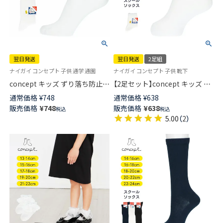
翌日発送
翌日発送
2足組
ナイガイ コンセプト 子供 通学 通園
ナイガイ コンセプト 子供 靴下
concept キッズ ずり落ち防止
【2足セット】concept キッズ ず
スクールソックス クルー丈 女
り落ち防止 スクールソックス
通常価格
¥
748
通常価格
¥
638
児 男児 【365日最短翌日発送】
足首パール編み かかと大きめ
販売価格
¥
748
販売価格
¥
638
税込
税込
04700091
直角ヒール クルー丈 通学 【365
5.00
（
2
）
日最短翌日発送】04700090