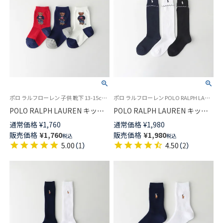
ポロ ラルフローレン 子供 靴下 13-15cm 16-18cm
ポロ ラルフローレン POLO RALPH LAUREN キッズ 子供 靴下 旧04813673
POLO RALPH LAUREN キッズ
POLO RALPH LAUREN キッズ
ソックス RL I&T アメリカーナ
ハイソックス 折り返しピコット
通常価格
¥
1,760
通常価格
¥
1,980
ベア クルー丈 04835745
ミシン フリル 04813773
販売価格
¥
1,760
販売価格
¥
1,980
税込
税込
5.00
（
1
）
4.50
（
2
）