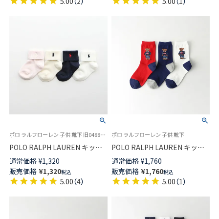
5.00
（
2
）
5.00
（
1
）
ポロ ラルフローレン 子供 靴下 旧04885455
ポロ ラルフローレン 子供 靴下
POLO RALPH LAUREN キッズ
POLO RALPH LAUREN キッズ
RL Layette 二つ折り ショート
ソックス アメリカーナベア ク
通常価格
¥
1,320
通常価格
¥
1,760
丈 ソックス 04885465
ルー丈 04863745
販売価格
¥
1,320
販売価格
¥
1,760
税込
税込
5.00
（
4
）
5.00
（
1
）