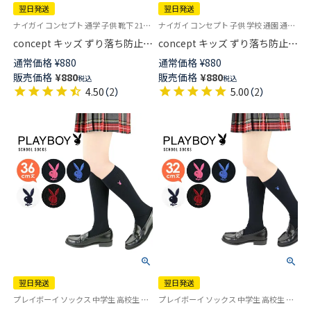
翌日発送
翌日発送
ナイガイ コンセプト 通学 子供 靴下 21S-16
ナイガイ コンセプト 子供 学校 通園 通学 制服
concept キッズ ずり落ち防止
concept キッズ ずり落ち防止
スクールソックス クルー丈 足
スクールソックス 三つ折 【365
通常価格
¥
880
通常価格
¥
880
首パール編み かかと大きめ 直
日最短翌日発送】04402034
販売価格
¥
880
販売価格
¥
880
税込
税込
角ヒール【365日最短翌日発送】
4.50
（
2
）
5.00
（
2
）
04405090
翌日発送
翌日発送
プレイボーイ ソックス 中学生 高校生 学校 制服 靴下
プレイボーイ ソックス 中学生 高校生 学校 制服 靴下 旧03737353