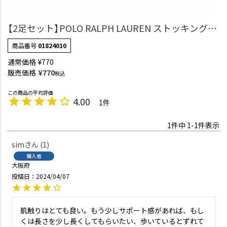
【2足セット】POLO RALPH LAUREN ストッキングハ
イソックス つま先補強 シアー交編 レディース
商品番号
01824010
01824010
通常価格
¥
770
販売価格
¥
770
税込
4.00
1
1
件中
1
-
1
件表示
sim
1
購入者
大阪府
投稿日
2024/04/07
肌触りはとても良い。もう少しサポート感があれば、もし
くは長さを少し長くしてもらいたい、歩いているとずれて