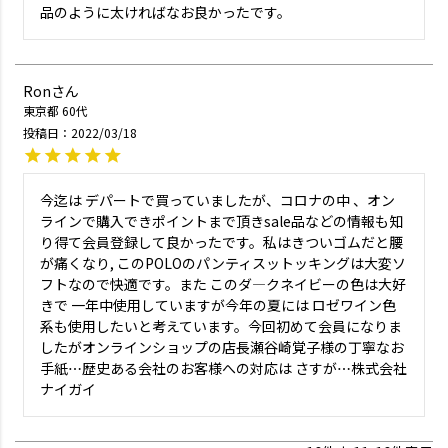
品のように太ければなお良かったです。
Ron
東京都
60代
投稿日
2022/03/18
今迄は デパートで買っていましたが、コロナの中 、オン
ラインで購入できポイントまで頂きsale品などの情報も知
り得て会員登録して良かったです。私はきついゴムだと腰
が痛くなり, このPOLOのパンティスットッキングは大変ソ
フトなので快適です。また このダ―クネイビーの色は大好
きで 一年中使用していますが今年の夏には ロゼワイン色
系も使用したいと考えています。今回初めて会員になりま
したがオンラインショップの店長瀬谷崎覚子様の丁寧なお
手紙…歴史ある会社のお客様への対応は さすが…株式会社
ナイガイ