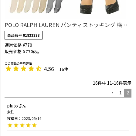
POLO RALPH LAUREN パンティストッキング 横縞
のない滑らかな履き心地 ゾッキシアーサポート つ
商品番号
01833333
ま先スルー レディース 【365日最短翌日発送】
通常価格
¥
770
01833333
販売価格
¥
770
税込
4.56
16
16
件中
11
-
16
件表示
1
2
pluto
女性
投稿日
2023/05/16