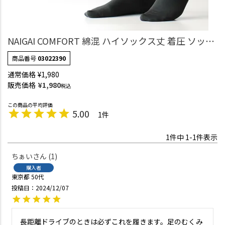
NAIGAI COMFORT 綿混 ハイソックス丈 着圧 ソック
ス （25hPa） サポートフィット レディース 引き締め
商品番号
03022390
効果 【365日最短翌日発送】03022390
通常価格
¥
1,980
販売価格
¥
1,980
税込
5.00
1
1
件中
1
-
1
件表示
ちぁい
1
購入者
東京都
50代
投稿日
2024/12/07
長距離ドライブのときは必ずこれを履きます。足のむくみ