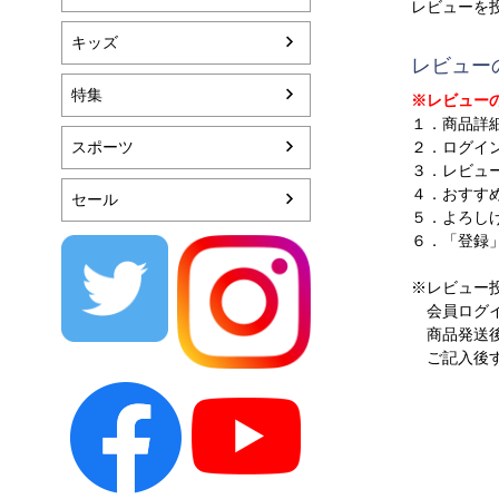
レビューを
キッズ
レビュー
特集
※レビュー
１．商品詳
スポーツ
２．ログイ
３．レビュ
４．おすす
セール
５．よろし
６．「登録
※レビュー
会員ログイ
商品発送後
ご記入後す