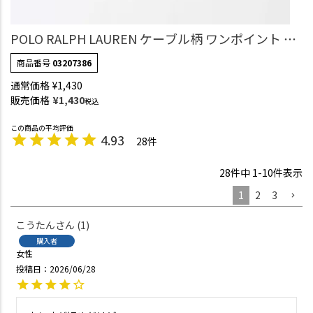
POLO RALPH LAUREN ケーブル柄 ワンポイント シ
ョート丈ソックス オーガニックコットン混 レディ
商品番号
03207386
ース 03207386
通常価格
¥
1,430
販売価格
¥
1,430
税込
4.93
28
28
件中
1
-
10
件表示
1
2
3
こうたん
1
購入者
女性
投稿日
2026/06/28