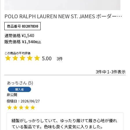
POLO RALPH LAUREN NEW ST. JAMES ボーダース
ニーカー丈 ソックス 03207830
商品番号
03207830
通常価格
¥
1,540
販売価格
¥
1,540
税込
5.00
3
3
件中
1
-
3
件表示
あっち
5
購入者
非公開
投稿日
2026/06/27
縫製がしっかりしていて、ゆったり履けて履き心地が優れ
ている製品です。色味も良く大変気に入りました。